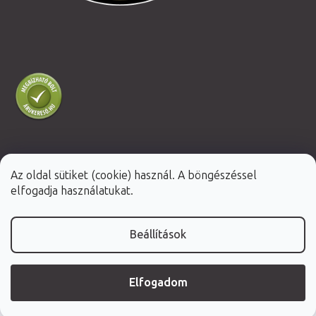
Az oldal sütiket (cookie) használ. A böngészéssel
Shoptet Premium készítette
elfogadja használatukat.
Copyright 2026
Fabulo.hu
. Minden jog fenntartva.
Beállítások
Elfogadom