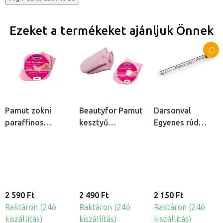
Ezeket a termékeket ajánljuk Önnek
Pamut zokni
Beautyfor Pamut
Darsonval
paraffinos
kesztyű
Egyenes rúd
kezeléshez, 2db
paraffinos
elektróda
kezeléshez, 2db
kozmetikai
ózonizátorhoz
2 590 Ft
2 490 Ft
2 150 Ft
Raktáron (24ó
Raktáron (24ó
Raktáron (24ó
kiszállítás)
kiszállítás)
kiszállítás)