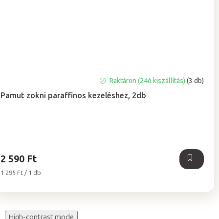
Raktáron (24ó kiszállítás)
(3 db)
Pamut zokni paraffinos kezeléshez, 2db
2 590 Ft
Egységár:
1 295 Ft / 1 db
High-contrast mode