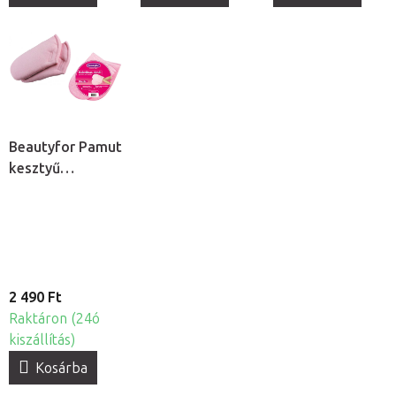
Beautyfor Pamut
kesztyű
paraffinos
kezeléshez, 2db
2 490 Ft
Raktáron (24ó
kiszállítás)
Kosárba