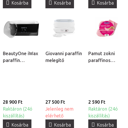
Kosárba
Kosárba
Kosárba
BeautyOne iWax
Giovanni paraffin
Pamut zokni
paraffin
melegítő
paraffinos
melegítő
kezeléshez, 2db
28 900 Ft
27 500 Ft
2 590 Ft
Raktáron (24ó
Jelenleg nem
Raktáron (24ó
kiszállítás)
elérhető
kiszállítás)
Kosárba
Kosárba
Kosárba