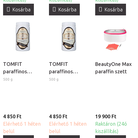
Kosárba
Kosárba
Kosárba
TOMFIT
TOMFIT
BeautyOne Max
paraffinos
paraffinos
paraffin szett
pakolás -
pakolás -
500 g
500 g
gyógynövényes
kámforos
4 850 Ft
4 850 Ft
19 900 Ft
Elérhető 1 héten
Elérhető 1 héten
Raktáron (24ó
belül
belül
kiszállítás)