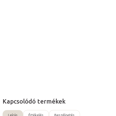
Várható kézbesítés:
2026. 08. 10.
Hozzáadás a kosárhoz
A
kozmetikai paraffin
rendkívül értékes tulajdonságokkal
rendelkezik a bőrápolás területén.
Kiválóan alkalmas a bőr
nyugtatására, regenerálására és kisimítására
.
Részletes információ
Kérdés
Kapcsolódó termékek
Leírás
Értékelés
Beszélgetés