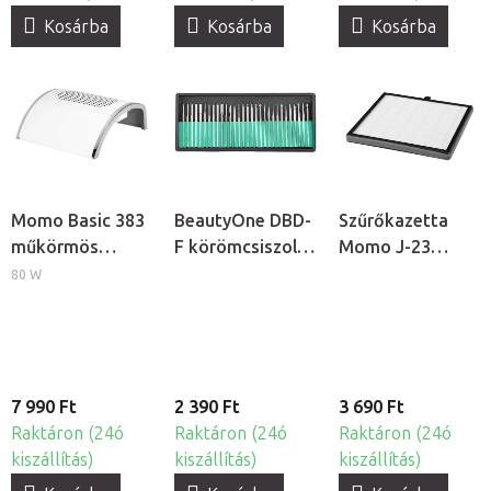
Kosárba
Kosárba
Kosárba
Momo Basic 383
BeautyOne DBD-
Szűrőkazetta
műkörmös
F körömcsiszoló
Momo J-23
porelszívó
fej készlet, 30db
műkörmös
80 W
porelszívóhoz
7 990 Ft
2 390 Ft
3 690 Ft
Raktáron (24ó
Raktáron (24ó
Raktáron (24ó
kiszállítás)
kiszállítás)
kiszállítás)