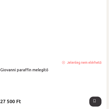
A
Jelenleg nem elérhető
termék
Giovanni paraffin melegítő
átlagos
értékelése
5-
ből
5,0
csillag.
27 500 Ft