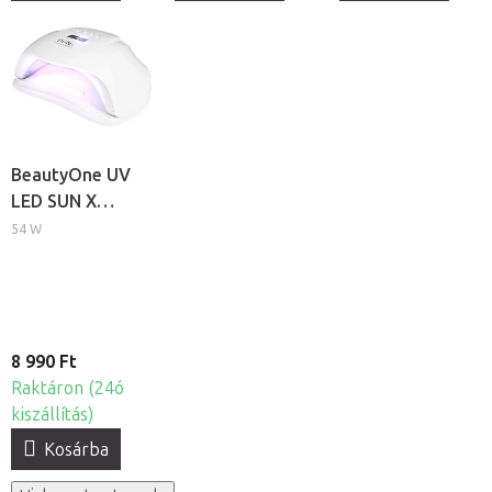
BeautyOne UV
LED SUN X
professzionális
54 W
körömlámpa
8 990 Ft
Raktáron (24ó
kiszállítás)
Kosárba