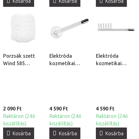
Kosárba
Kosárba
Kosárba
Porzsák szett
Elektróda
Elektróda
Wind 585
kozmetikai
kozmetikai
műkörmös
ózonizátorhoz -
ózonizátorhoz -
porelszívóhoz,
Gomba
Fésű
5db
2 090 Ft
4 590 Ft
4 590 Ft
Raktáron (24ó
Raktáron (24ó
Raktáron (24ó
kiszállítás)
kiszállítás)
kiszállítás)
Kosárba
Kosárba
Kosárba