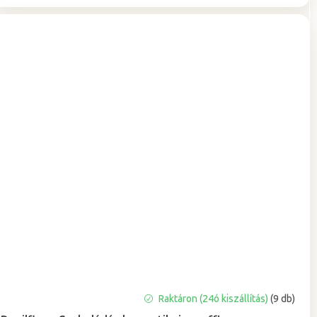
A
Raktáron (24ó kiszállítás)
(9 db)
termék