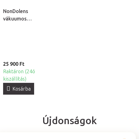
NonDolens
vákuumos
köpölykészlet
pumpával, 19db
25 900 Ft
Raktáron (24ó
kiszállítás)
Kosárba
Újdonságok