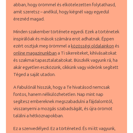
abban, hogy örömmel és elkötelezetten folytathasd,
amit szeretsz – anélkül, hogy kiégnél vagy egyedül
éreznéd magad.
Minden szakember története egyedi. Ezek a történetek
inspirálóak és mások számára erot adhatnak. Éppen
ezért osztjuk meg örömmel a
közösségi oldalainkon
és
online magazinunkban
a Ti sikereiteket, kihívásaitokat
és szakmai tapasztalataitokat. Büszkék vagyunk rá, ha
akár egyetlen eszközünk, cikkünk vagy videónk segített
Téged a saját utadon.
A Fabulónál hisszük, hogy a Te hivatásod nemcsak
fontos, hanem nélkülözhetetlen. Nap mint nap
segítesz embereknek megszabadulni a fájdalomtól,
visszanyerni a mozgás szabadságát, és újra örömöt
találni a hétköznapokban.
Ez a szenvedélyed. Ez a történeted. És mi itt vagyunk,