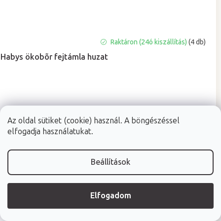
A
Raktáron (24ó kiszállítás)
(4 db)
termék
Habys ökobõr fejtámla huzat
átlagos
értékelése
5-
ből
5,0
csillag.
9 000 Ft
Az oldal sütiket (cookie) használ. A böngészéssel
elfogadja használatukat.
Beállítások
Elfogadom