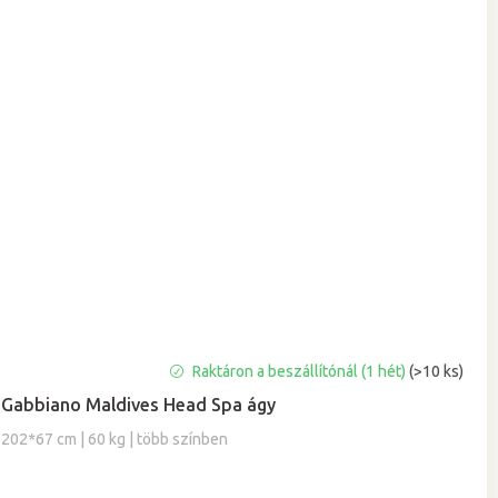
Raktáron a beszállítónál (1 hét)
(>10 ks)
Gabbiano Maldives Head Spa ágy
202*67 cm | 60 kg | több színben