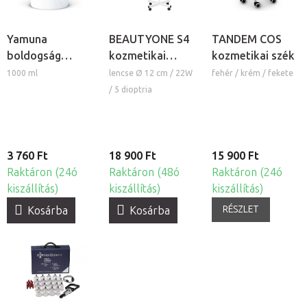
Yamuna
BEAUTYONE S4
TANDEM COS
boldogság
kozmetikai
kozmetikai szék
masszázskrém
lámpa nagyítóval
1000 ml
lencse Ø 12 cm / 22W
fehér / krém / fekete
és állvánnyal
/ 5 dioptria
3 760 Ft
18 900 Ft
15 900 Ft
Raktáron (24ó
Raktáron (48ó
Raktáron (24ó
kiszállítás)
kiszállítás)
kiszállítás)
RÉSZLET
Kosárba
Kosárba