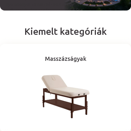
nyeremények várnak rád - köztük egy
wellnesshétvége a Le Primore Hotel & Spa
jóvoltából.
Tudj meg többet
Masszázságyak