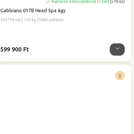
Raktáron a beszállítónál (1 hét)
(>10 ks)
Gabbiano 017B Head Spa ágy
202*70 cm | 100 kg | több színben
599 900 Ft