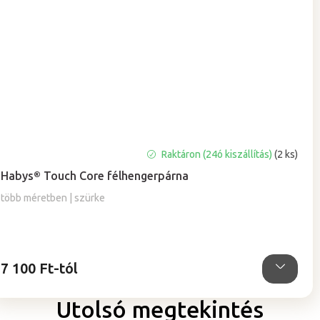
Raktáron (24ó kiszállítás)
(2 ks)
Habys® Touch Core félhengerpárna
több méretben | szürke
7 100 Ft-tól
Utolsó megtekintés