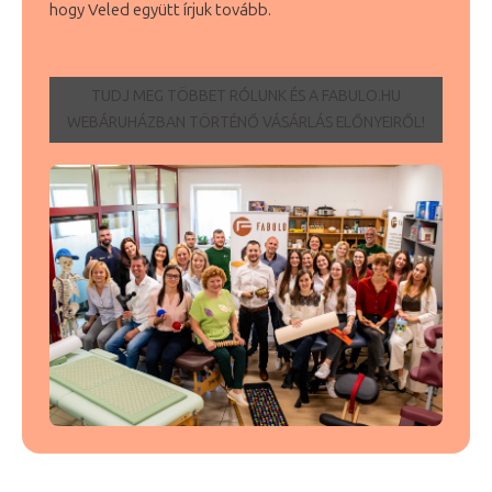
hogy Veled együtt írjuk tovább.
TUDJ MEG TÖBBET RÓLUNK ÉS A FABULO.HU
WEBÁRUHÁZBAN TÖRTÉNŐ VÁSÁRLÁS ELŐNYEIRŐL!