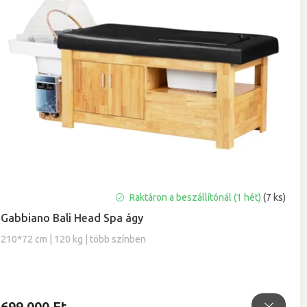
Raktáron a beszállítónál (1 hét)
(7 ks)
Gabbiano Bali Head Spa ágy
210*72 cm | 120 kg | több színben
699 000 Ft