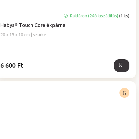
Raktáron (24ó kiszállítás)
(1 ks)
Habys® Touch Core ékpárna
20 x 15 x 10 cm | szürke
6 600 Ft