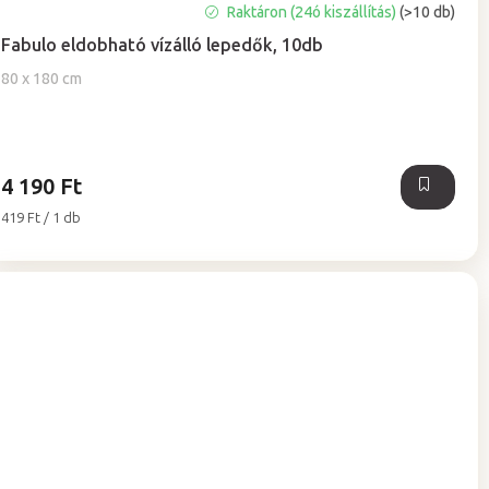
A
Raktáron (24ó kiszállítás)
(>10 db)
termék
Fabulo eldobható vízálló lepedők, 10db
átlagos
értékelése
80 x 180 cm
5-
ből
5,0
csillag.
4 190 Ft
Egységár:
419 Ft / 1 db