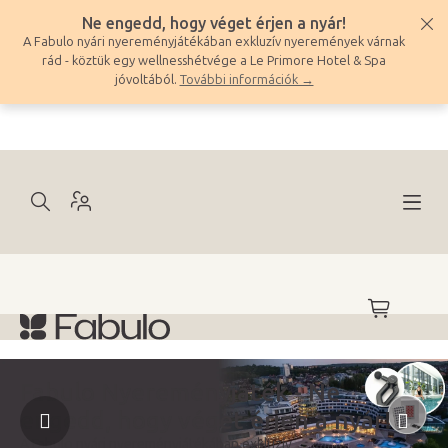
Ugrás
Ne engedd, hogy véget érjen a nyár!
a
A Fabulo nyári nyereményjátékában exkluzív nyeremények várnak
fő
rád - köztük egy wellnesshétvége a Le Primore Hotel & Spa
tartalomhoz
jóvoltából.
További információk →
KOSÁR
Előző
Köv
Fabulo Nyereményjáték - Ne
engedd, hogy véget érjen a nyár!
A Fabulo nyári nyereményjátékában exkluzív