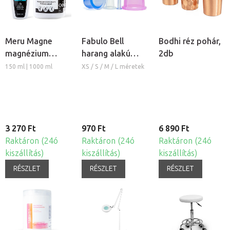
Meru Magne
Fabulo Bell
Bodhi réz pohár,
magnézium
harang alakú
2db
masszázs krém
szilikon köpöly
150 ml | 1000 ml
XS / S / M / L méretek
3 270 Ft
970 Ft
6 890 Ft
Raktáron (24ó
Raktáron (24ó
Raktáron (24ó
kiszállítás)
kiszállítás)
kiszállítás)
RÉSZLET
RÉSZLET
RÉSZLET