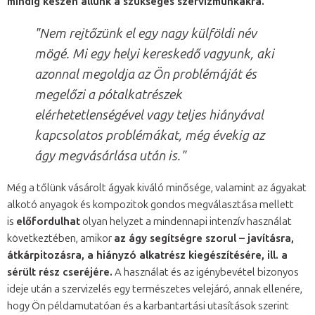
mindig készen állunk a szükséges szervizmunkákra.
"Nem rejtőzünk el egy nagy külföldi név
mögé. Mi egy helyi kereskedő vagyunk, aki
azonnal megoldja az Ön problémáját és
megelőzi a pótalkatrészek
elérhetetlenségével vagy teljes hiányával
kapcsolatos problémákat, még évekig az
ágy megvásárlása után is."
Még a tőlünk vásárolt ágyak kiváló minősége, valamint az ágyakat
alkotó anyagok és kompozitok gondos megválasztása mellett
is
előfordulhat
olyan helyzet a mindennapi intenzív használat
következtében, amikor
az ágy segítségre szorul – javításra,
átkárpitozásra, a hiányzó alkatrész kiegészítésére, ill. a
sérült rész cseréjére.
A használat és az igénybevétel bizonyos
ideje után a szervizelés egy természetes velejáró, annak ellenére,
hogy Ön példamutatóan és a karbantartási utasítások szerint