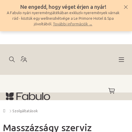
Ugrás
Ne engedd, hogy véget érjen a nyár!
a
A Fabulo nyári nyereményjátékában exkluzív nyeremények várnak
fő
rád - köztük egy wellnesshétvége a Le Primore Hotel & Spa
tartalomhoz
jóvoltából.
További információk →
KOSÁR
Kezdőlap
Szolgáltatások
Masszázságy szerviz