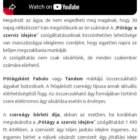
Megsérült az ágya, de nem engedheti meg magának, hogy 30
napig nélkülözze? Van megoldásunk az ön számára! A „
Pótágy a
szerviz idejére
” szolgáltatásunknak köszönhetően lehetősége
van masszázságya ideiglenes cseréjére, hogy egyetlen napra se
kelljen megszakítania munkáját.
A szolgáltatás nem csak vásárlóink, de minden szakember
számára elérhető.
Pótágyként Fabulo
vagy
Tandem
márkájú összecsukható
ágyakat biztosítunk. A felajánlott csereágy típusa annak aktuális
elérhetőségétől függ. Az összecsukható ágy formájában történő
csere elektromos ágy vásárlása esetén is érvényes.
A
csereágy bérleti díja
, abban az esetben, ha korábban
megvásárolta a „
Pótágy a szerviz idejére
” szolgáltatást 1 490
Ft értékben, a szervizelt ágy teljes javítási idejére ingyenes. Az
ingyenes bérlet a nálunk vásárolt szervizelt ágy jótállási ideje