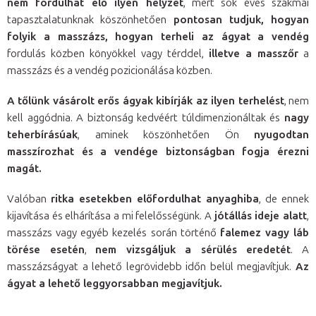
nem fordulhat elő ilyen helyzet
, mert sok éves szakmai
tapasztalatunknak köszönhetően
pontosan tudjuk, hogyan
folyik a masszázs, hogyan terheli az ágyat a vendég
fordulás közben könyökkel vagy térddel,
illetve a masszőr
a
masszázs és a vendég pozicionálása közben.
A tőlünk vásárolt erős ágyak kibírják az ilyen terhelést
, nem
kell aggódnia. A biztonság kedvéért túldimenzionáltak és
nagy
teherbírásúak
, aminek köszönhetően Ön
nyugodtan
masszírozhat és a vendége biztonságban fogja érezni
magát.
Valóban
ritka esetekben előfordulhat anyaghiba
, de ennek
kijavítása és elhárítása a mi felelősségünk.
A
jótállás ideje alatt
,
masszázs vagy egyéb kezelés során történő
falemez vagy láb
törése esetén
,
nem vizsgáljuk a sérülés eredetét
. A
masszázságyat a lehető legrövidebb időn belül megjavítjuk.
Az
ágyat a lehető leggyorsabban megjavítjuk.