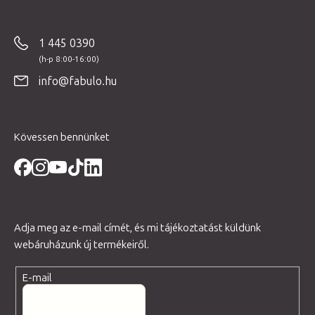
á
b
1 445 0390
l
é
info@fabulo.hu
c
Kövessen bennünket
Adja meg az e-mail címét, és mi tájékoztatást küldünk
webáruházunk új termékeiről.
E-mail