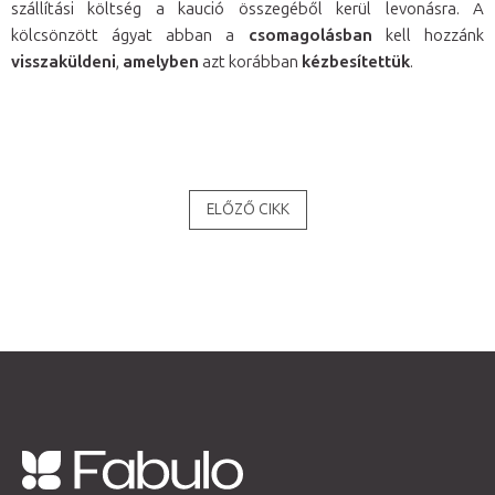
szállítási költség a kaució összegéből kerül levonásra. A
kölcsönzött ágyat abban a
csomagolásban
kell hozzánk
visszaküldeni
,
amelyben
azt korábban
kézbesítettük
.
ELŐZŐ CIKK
L