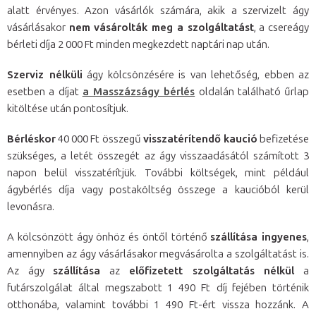
alatt érvényes. Azon vásárlók számára, akik a szervizelt ágy
vásárlásakor
nem vásárolták meg a szolgáltatást
, a csereágy
bérleti díja 2 000 Ft minden megkezdett naptári nap után.
Szerviz nélküli
ágy kölcsönzésére is van lehetőség, ebben az
esetben a díjat
a Masszázságy bérlés
oldalán található űrlap
kitöltése után pontosítjuk.
Bérléskor
40 000 Ft összegű
visszatérítendő kaució
befizetése
szükséges, a letét összegét az ágy visszaadásától számított 3
napon belül visszatérítjük. További költségek, mint például
ágybérlés díja vagy postaköltség összege a kaucióból kerül
levonásra.
A kölcsönzött ágy önhöz és öntől történő
szállítása ingyenes
,
amennyiben az ágy vásárlásakor megvásárolta a szolgáltatást is.
Az ágy
szállítása
az
előfizetett szolgáltatás nélkül
a
futárszolgálat által megszabott 1 490 Ft
díj fejében történik
otthonába, valamint további 1 490 Ft
-ért vissza hozzánk. A