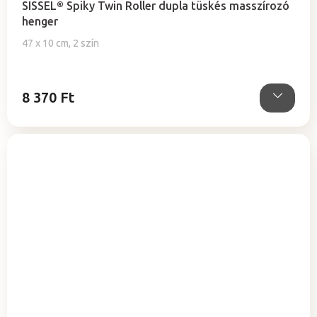
SISSEL® Spiky Twin Roller dupla tüskés masszírozó
átlagos
henger
értékelése
5-
47 x 10 cm, 2 szín
ből
5,0
csillag.
8 370 Ft