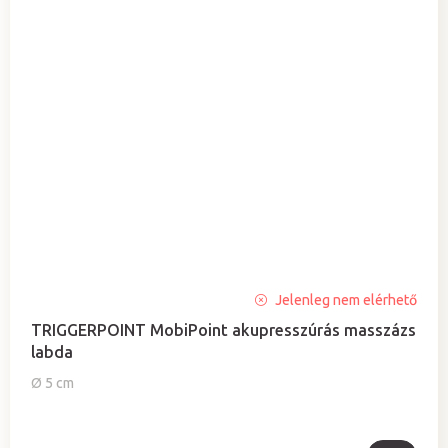
A
Jelenleg nem elérhető
termék
TRIGGERPOINT MobiPoint akupresszúrás masszázs
átlagos
labda
értékelése
5-
Ø 5 cm
ből
4,7
csillag.