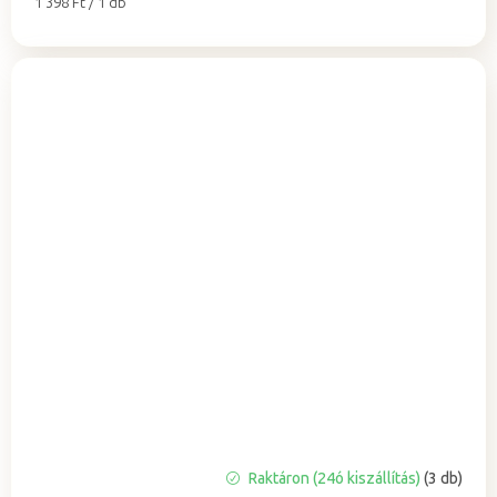
Egységár:
1 398 Ft / 1 db
A
Raktáron (24ó kiszállítás)
(3 db)