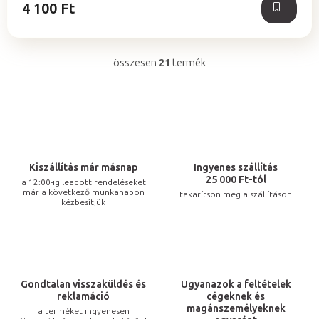
4 100 Ft
összesen
21
termék
L
i
s
t
a
i
Kiszállítás már másnap
Ingyenes szállítás
r
25 000 Ft-tól
a 12:00-ig leadott rendeléseket
már a következő munkanapon
takarítson meg a szállításon
á
kézbesítjük
n
y
í
t
Gondtalan visszaküldés és
Ugyanazok a feltételek
á
reklamáció
cégeknek és
s
magánszemélyeknek
a terméket ingyenesen