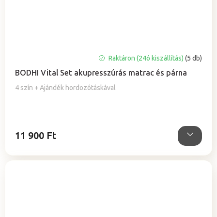
A
Raktáron (24ó kiszállítás)
(5 db)
termék
BODHI Vital Set akupresszúrás matrac és párna
átlagos
értékelése
4 szín + Ajándék hordozótáskával
5-
ből
4,9
csillag.
11 900 Ft