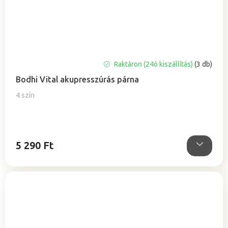
A
Raktáron (24ó kiszállítás)
(3 db)
termék
Bodhi Vital akupresszúrás párna
átlagos
értékelése
4 szín
5-
ből
5,0
csillag.
5 290 Ft