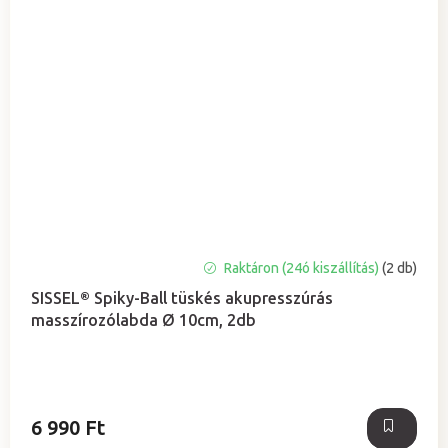
Raktáron (24ó kiszállítás)
(2 db)
SISSEL® Spiky-Ball tüskés akupresszúrás
masszírozólabda Ø 10cm, 2db
6 990 Ft