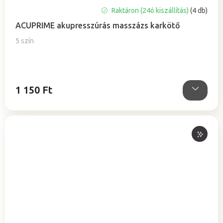
A
Raktáron (24ó kiszállítás)
(4 db)
termék
ACUPRIME akupresszúrás masszázs karkötő
átlagos
értékelése
5 szín
5-
ből
5,0
csillag.
1 150 Ft