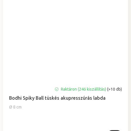
A
Raktáron (24ó kiszállítás)
(>10 db)
termék
Bodhi Spiky Ball tüskés akupresszúrás labda
átlagos
értékelése
Ø 8 cm
5-
ből
5,0
csillag.