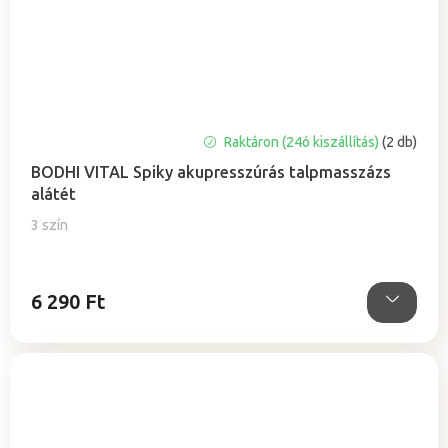
A
Raktáron (24ó kiszállítás)
(2 db)
termék
BODHI VITAL Spiky akupresszúrás talpmasszázs
átlagos
alátét
értékelése
5-
3 szín
ből
5,0
csillag.
6 290 Ft