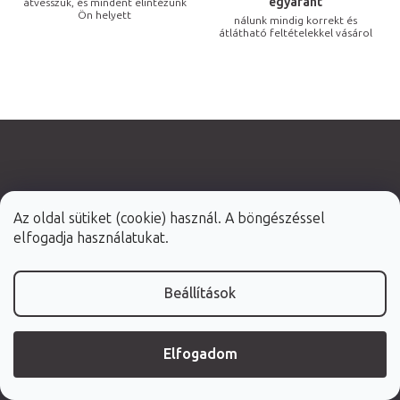
egyaránt
átvesszük, és mindent elintézünk
e
Ön helyett
nálunk mindig korrekt és
l
átlátható feltételekkel vásárol
e
m
e
i
Az oldal sütiket (cookie) használ. A böngészéssel
L
elfogadja használatukat.
á
b
1 445 0390
Beállítások
l
é
info@fabulo.hu
c
Elfogadom