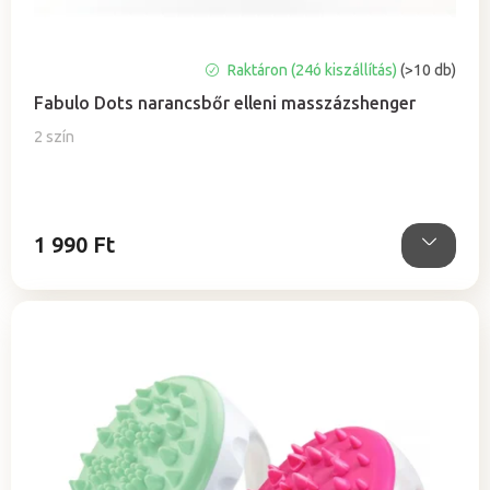
s
e
A
Raktáron (24ó kiszállítás)
(>10 db)
termék
Fabulo Dots narancsbőr elleni masszázshenger
átlagos
értékelése
2 szín
5-
ből
5,0
csillag.
1 990 Ft