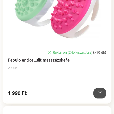
A
Raktáron (24ó kiszállítás)
(>10 db)
termék
Fabulo anticellulit masszázskefe
átlagos
értékelése
2 szín
5-
ből
5,0
csillag.
1 990 Ft