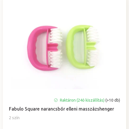
A
Raktáron (24ó kiszállítás)
(>10 db)
termék
Fabulo Square narancsbőr elleni masszázshenger
átlagos
értékelése
2 szín
5-
ből