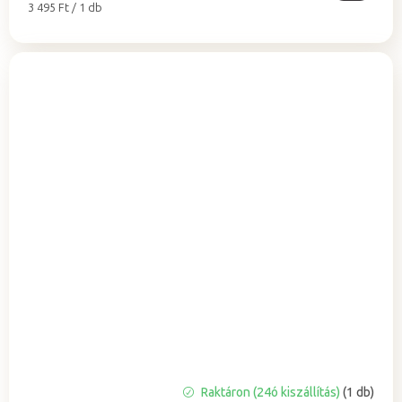
Egységár:
3 495 Ft / 1 db
A
Raktáron (24ó kiszállítás)
(1 db)