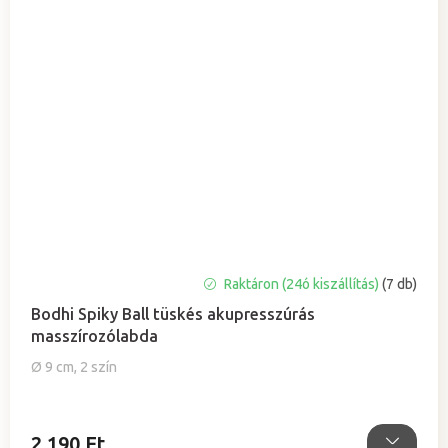
A
Raktáron (24ó kiszállítás)
(7 db)
termék
Bodhi Spiky Ball tüskés akupresszúrás
átlagos
masszírozólabda
értékelése
5-
Ø 9 cm, 2 szín
ből
4,8
csillag.
2 190 Ft