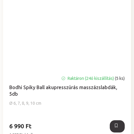
Raktáron (24ó kiszállítás)
(5 ks)
Bodhi Spiky Ball akupresszúrás masszázslabdák,
5db
Ø 6, 7, 8, 9, 10 cm
6 990 Ft