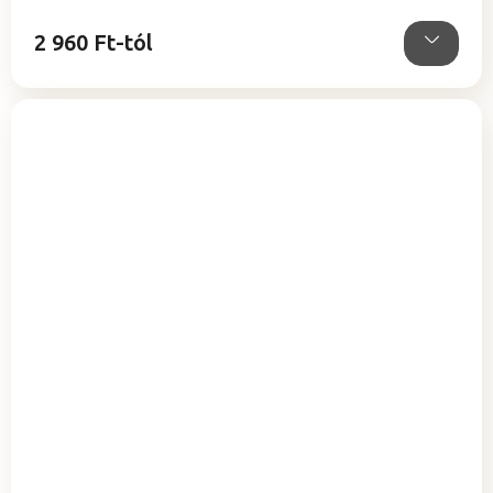
csillag.
2 960 Ft-tól