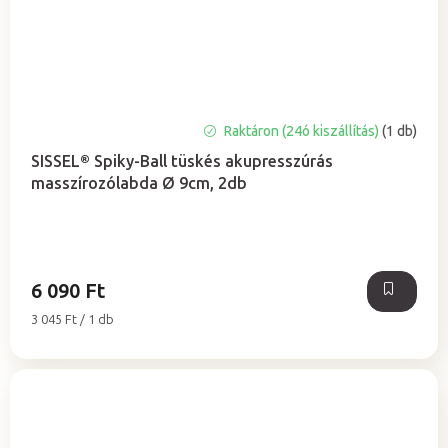
Raktáron (24ó kiszállítás)
(1 db)
SISSEL® Spiky-Ball tüskés akupresszúrás
masszírozólabda Ø 9cm, 2db
6 090 Ft
Egységár:
3 045 Ft / 1 db