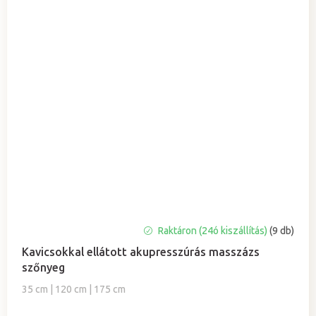
A
Raktáron (24ó kiszállítás)
(9 db)
termék
Kavicsokkal ellátott akupresszúrás masszázs
átlagos
szőnyeg
értékelése
5-
35 cm | 120 cm | 175 cm
ből
5,0