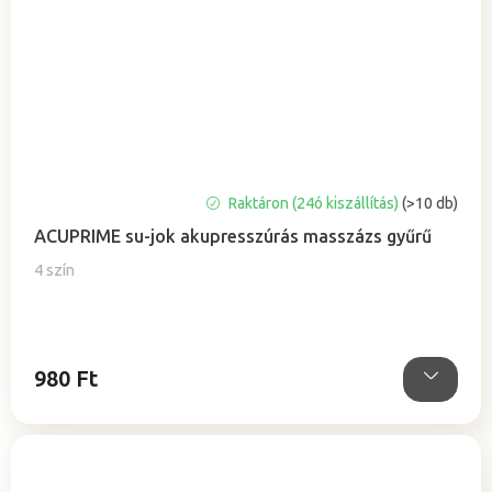
A
Raktáron (24ó kiszállítás)
(>10 db)
termék
ACUPRIME su-jok akupresszúrás masszázs gyűrű
átlagos
értékelése
4 szín
5-
ből
5,0
csillag.
980 Ft