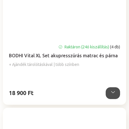
A
Raktáron (24ó kiszállítás)
(4 db)
termék
BODHI Vital XL Set akupresszúrás matrac és párna
átlagos
értékelése
+ Ajándék tárolótáskával | több színben
5-
ből
5,0
csillag.
18 900 Ft