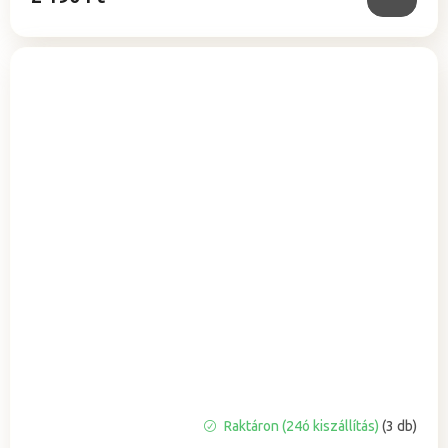
A
Raktáron (24ó kiszállítás)
(3 db)
termék