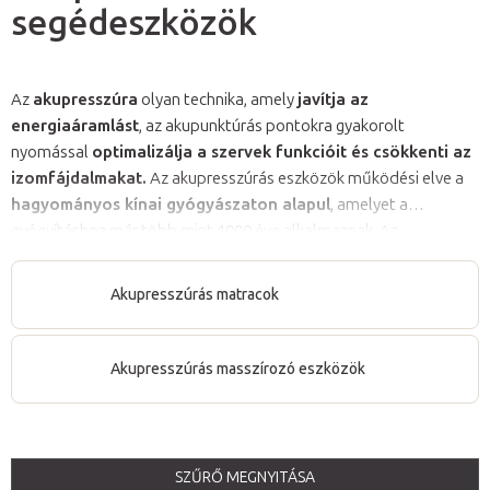
segédeszközök
Az
akupresszúra
olyan technika, amely
javítja az
energiaáramlást
, az akupunktúrás pontokra gyakorolt
nyomással
optimalizálja a szervek funkcióit és csökkenti az
izomfájdalmakat.
Az akupresszúrás eszközök működési elve a
hagyományos kínai gyógyászaton alapul
, amelyet a
gyógyításhoz már több mint 4000 éve alkalmaznak. Az
akupresszúrás matrac
/
tűpárna
stimulálja a test energia
meridiánjait, akupresszúrás pontjait, javítja az energiaáramlást,
Akupresszúrás matracok
revitalizáló és egyensúlyjavító hatással bír. Az
akupresszúrás
masszírozó eszközök
stimulálják a szabad idegvégződéseket,
serkentik a vérkeringést, csökkentik a fájdalomérzetet.
Akupresszúrás masszírozó eszközök
Kínálatunkban akupresszúrás masszázs gyűrűk, karkötők, tüskés
masszírozó hengerek és tüskés labdák találhatók.
SZŰRŐ MEGNYITÁSA