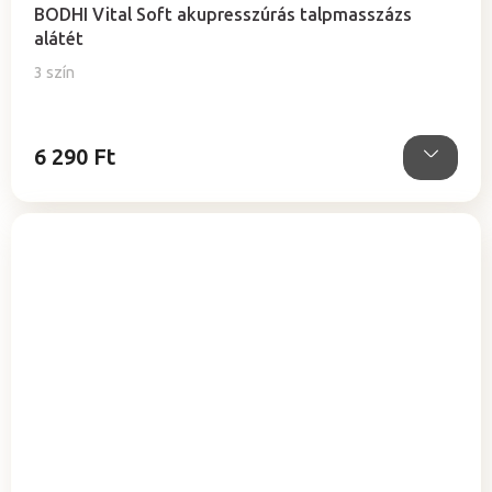
termék
BODHI Vital Soft akupresszúrás talpmasszázs
átlagos
alátét
értékelése
5-
3 szín
ből
5,0
csillag.
6 290 Ft