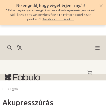
Ugrás
Ne engedd, hogy véget érjen a nyár!
a
A Fabulo nyári nyereményjátékában exkluzív nyeremények várnak
fő
rád - köztük egy wellnesshétvége a Le Primore Hotel & Spa
tartalomhoz
jóvoltából.
További információk →
KOSÁR
Kezdőlap
Egyéb
Akupresszúrás