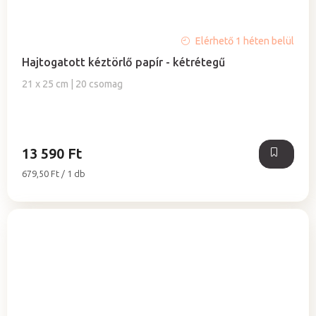
A
Elérhető 1 héten belül
termék
Hajtogatott kéztörlő papír - kétrétegű
átlagos
értékelése
21 x 25 cm | 20 csomag
5-
ből
5,0
csillag.
13 590 Ft
Egységár:
679,50 Ft / 1 db