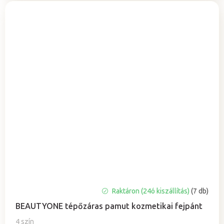
A
Raktáron (24ó kiszállítás)
(7 db)
termék
BEAUTYONE tépőzáras pamut kozmetikai fejpánt
átlagos
értékelése
4 szín