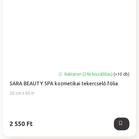
A
Raktáron (24ó kiszállítás)
(>10 db)
termék
SARA BEAUTY SPA kozmetikai tekercselő fólia
átlagos
értékelése
20 cm x 80 m
5-
ből
5,0
csillag.
2 550 Ft