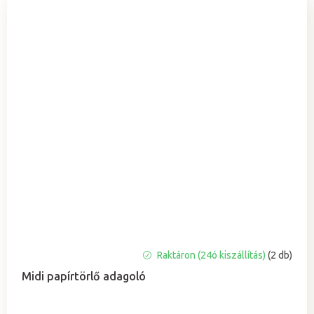
A
Raktáron (24ó kiszállítás)
(2 db)
termék
Midi papírtörlő adagoló
átlagos
értékelése
5-