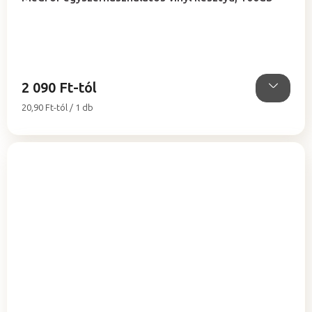
átlagos
értékelése
5-
ből
5,0
csillag.
2 090 Ft-tól
Egységár:
20,90 Ft-tól / 1 db