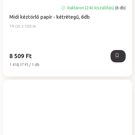
A
Raktáron (24ó kiszállítás)
(6 db)
termék
Midi kéztörlő papír - kétrétegű, 6db
átlagos
értékelése
19 cm x 100 m
5-
ből
5,0
csillag.
8 509 Ft
Egységár:
1 418,17 Ft / 1 db