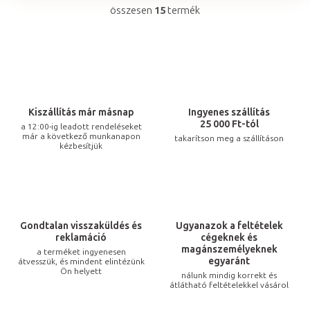
összesen
15
termék
L
i
s
t
a
i
Kiszállítás már másnap
Ingyenes szállítás
r
25 000 Ft-tól
a 12:00-ig leadott rendeléseket
már a következő munkanapon
takarítson meg a szállításon
á
kézbesítjük
n
y
í
t
Gondtalan visszaküldés és
Ugyanazok a feltételek
á
reklamáció
cégeknek és
s
magánszemélyeknek
a terméket ingyenesen
egyaránt
átvesszük, és mindent elintézünk
e
Ön helyett
nálunk mindig korrekt és
l
átlátható feltételekkel vásárol
e