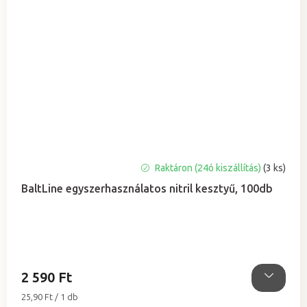
Raktáron (24ó kiszállítás)
(3 ks)
BaltLine egyszerhasználatos nitril kesztyű, 100db
2 590 Ft
Egységár:
25,90 Ft / 1 db