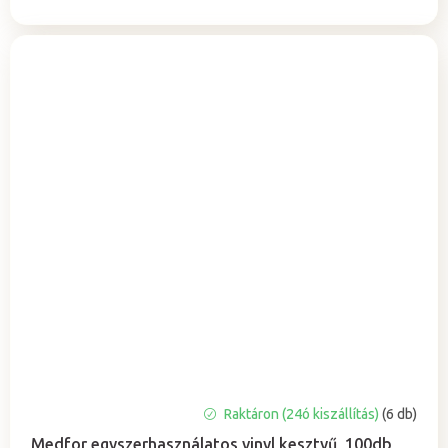
A
Raktáron (24ó kiszállítás)
(6 db)
termék
Medfor egyszerhasználatos vinyl kesztyű, 100db