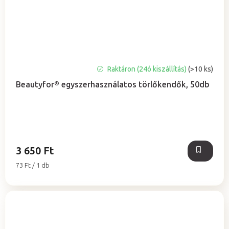
Raktáron (24ó kiszállítás)
(>10 ks)
Beautyfor® egyszerhasználatos törlőkendők, 50db
3 650 Ft
Egységár:
73 Ft / 1 db