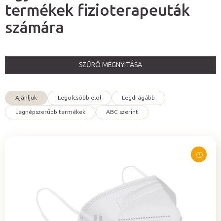
termékek fizioterapeuták
számára
SZŰRŐ MEGNYITÁSA
T
e
Ajánljuk
Legolcsóbb elöl
Legdrágább
r
T
Legnépszerűbb termékek
ABC szerint
m
e
é
r
k
m
e
é
k
k
l
e
i
k
s
r