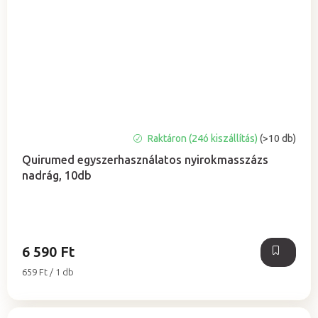
A
Raktáron (24ó kiszállítás)
(>10 db)
termék
Quirumed egyszerhasználatos nyirokmasszázs
átlagos
nadrág, 10db
értékelése
5-
ből
5,0
csillag.
6 590 Ft
Egységár:
659 Ft / 1 db