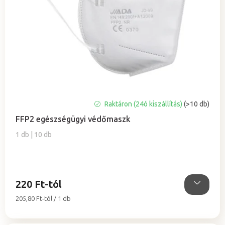
t
e
á
n
j
d
a
e
z
é
s
e
Raktáron (24ó kiszállítás)
(>10 db)
FFP2 egészségügyi védőmaszk
1 db | 10 db
220 Ft-tól
Egységár:
205,80 Ft-tól / 1 db