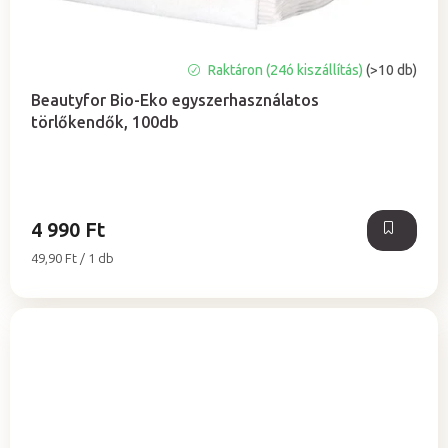
A
Raktáron (24ó kiszállítás)
(>10 db)
termék
Beautyfor Bio-Eko egyszerhasználatos
átlagos
törlőkendők, 100db
értékelése
5-
ből
5,0
csillag.
4 990 Ft
Egységár:
49,90 Ft / 1 db