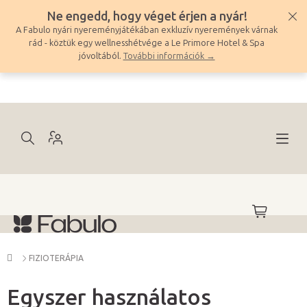
Ugrás
Ne engedd, hogy véget érjen a nyár!
a
A Fabulo nyári nyereményjátékában exkluzív nyeremények várnak
fő
rád - köztük egy wellnesshétvége a Le Primore Hotel & Spa
tartalomhoz
jóvoltából.
További információk →
KOSÁR
Kezdőlap
FIZIOTERÁPIA
Egyszer használatos