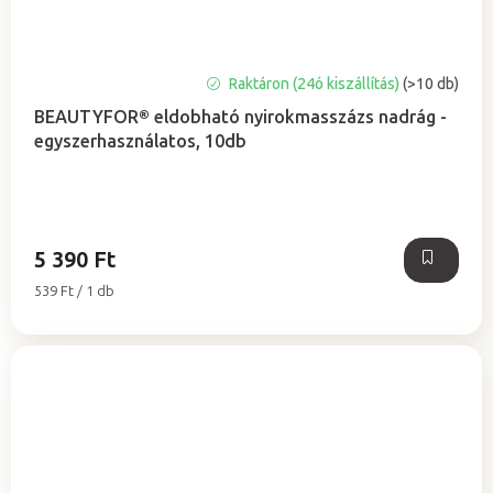
A
Raktáron (24ó kiszállítás)
(>10 db)
termék
BEAUTYFOR® eldobható nyirokmasszázs nadrág -
átlagos
egyszerhasználatos, 10db
értékelése
5-
ből
4,8
csillag.
5 390 Ft
Egységár:
539 Ft / 1 db