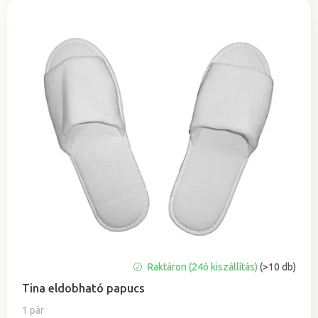
A
Raktáron (24ó kiszállítás)
(>10 db)
termék
Tina eldobható papucs
átlagos
értékelése
1 pár