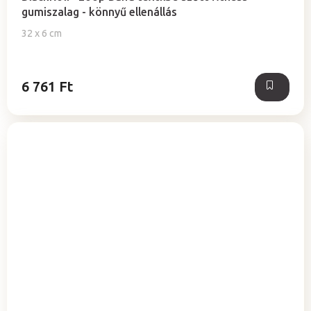
gumiszalag - könnyű ellenállás
32 x 6 cm
6 761 Ft