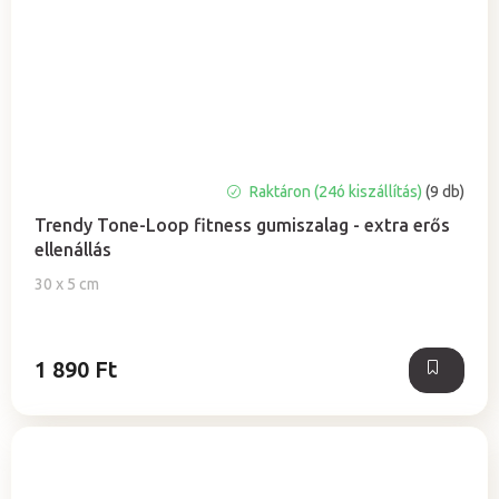
A
Raktáron (24ó kiszállítás)
(9 db)
termék
Trendy Tone-Loop fitness gumiszalag - extra erős
átlagos
ellenállás
értékelése
5-
30 x 5 cm
ből
5,0
csillag.
1 890 Ft