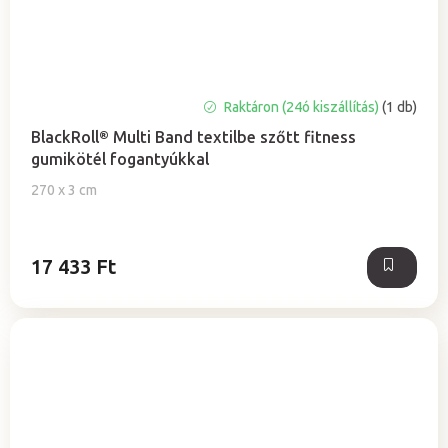
A
Raktáron (24ó kiszállítás)
(1 db)
termék
BlackRoll® Multi Band textilbe szőtt fitness
átlagos
gumikötél fogantyúkkal
értékelése
5-
270 x 3 cm
ből
5,0
csillag.
17 433 Ft