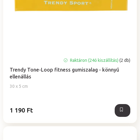
A
Raktáron (24ó kiszállítás)
(2 db)
termék
Trendy Tone-Loop fitness gumiszalag - könnyű
átlagos
ellenállás
értékelése
5-
30 x 5 cm
ből
4,0
csillag.
1 190 Ft