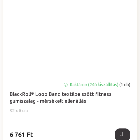
Raktáron (24ó kiszállítás)
(1 db)
BlackRoll® Loop Band textilbe szőtt fitness
gumiszalag - mérsékelt ellenállás
32 x 6 cm
6 761 Ft