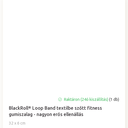
Raktáron (24ó kiszállítás)
(1 db)
BlackRoll® Loop Band textilbe szőtt fitness
gumiszalag - nagyon erős ellenállás
32 x 6 cm