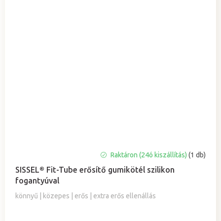
A
Raktáron (24ó kiszállítás)
(1 db)
termék
SISSEL® Fit-Tube erősítő gumikötél szilikon
átlagos
fogantyúval
értékelése
5-
könnyű | közepes | erős | extra erős ellenállás
ből
5,0