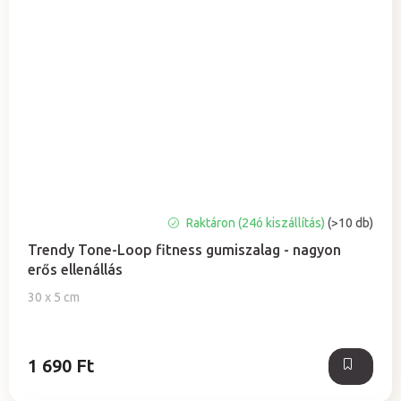
A
Raktáron (24ó kiszállítás)
(>10 db)
termék
Trendy Tone-Loop fitness gumiszalag - nagyon
átlagos
erős ellenállás
értékelése
5-
30 x 5 cm
ből
5,0
csillag.
1 690 Ft