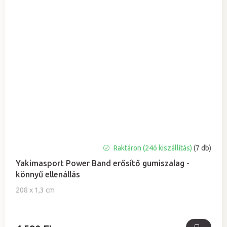
A
Raktáron (24ó kiszállítás)
(7 db)
termék
Yakimasport Power Band erősítő gumiszalag -
átlagos
könnyű ellenállás
értékelése
5-
208 x 1,3 cm
ből
5,0
csillag.