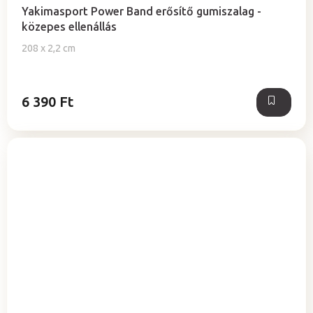
Yakimasport Power Band erősítő gumiszalag -
közepes ellenállás
208 x 2,2 cm
6 390 Ft