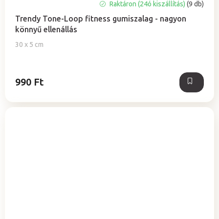
A
Raktáron (24ó kiszállítás)
(9 db)
termék
Trendy Tone-Loop fitness gumiszalag - nagyon
átlagos
könnyű ellenállás
értékelése
5-
30 x 5 cm
ből
0,0
csillag.
990 Ft