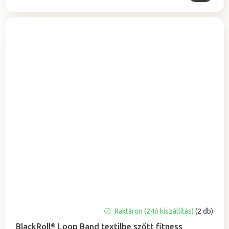
Raktáron (24ó kiszállítás)
(2 db)
BlackRoll® Loop Band textilbe szőtt fitness