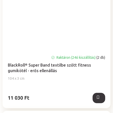
Raktáron (24ó kiszállítás)
(2 db)
BlackRoll® Super Band textilbe szőtt fitness
gumikötél - erős ellenállás
104 x 3 cm
11 030 Ft