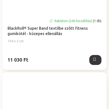
Raktáron (24ó kiszállítás)
(1 db)
BlackRoll® Super Band textilbe szõtt fitness
gumikötél - közepes ellenállás
104 x 3 cm
11 030 Ft