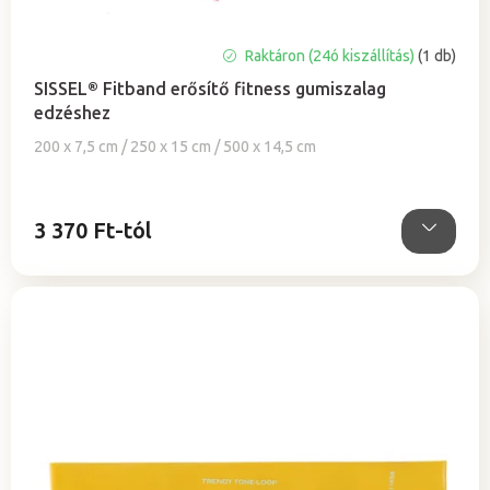
s
e
A
Raktáron (24ó kiszállítás)
(1 db)
termék
SISSEL® Fitband erősítő fitness gumiszalag
átlagos
edzéshez
értékelése
5-
200 x 7,5 cm / 250 x 15 cm / 500 x 14,5 cm
ből
5,0
csillag.
3 370 Ft-tól