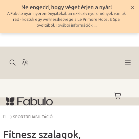
Ugrás
Ne engedd, hogy véget érjen a nyár!
a
A Fabulo nyári nyereményjátékában exkluzív nyeremények várnak
fő
rád - köztük egy wellnesshétvége a Le Primore Hotel & Spa
tartalomhoz
jóvoltából.
További információk →
KOSÁR
Kezdőlap
SPORTREHABILITÁCIÓ
Fitnesz szalagok,