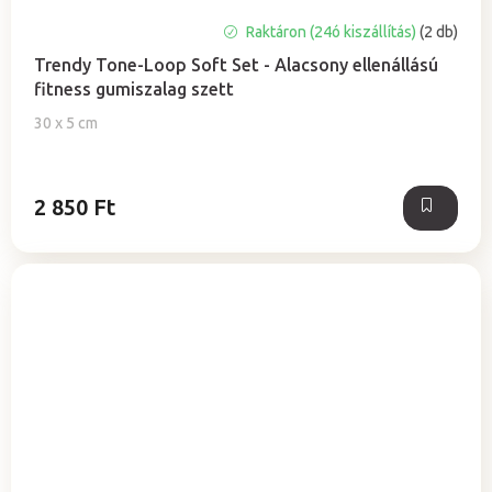
A
Raktáron (24ó kiszállítás)
(2 db)
termék
Trendy Tone-Loop Soft Set - Alacsony ellenállású
átlagos
fitness gumiszalag szett
értékelése
5-
30 x 5 cm
ből
5,0
csillag.
2 850 Ft