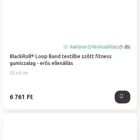
A
Raktáron (24ó kiszállítás)
(1 db)
termék
BlackRoll® Loop Band textilbe szõtt fitness
átlagos
gumiszalag - erõs ellenállás
értékelése
5-
32 x 6 cm
ből
5,0
csillag.
6 761 Ft