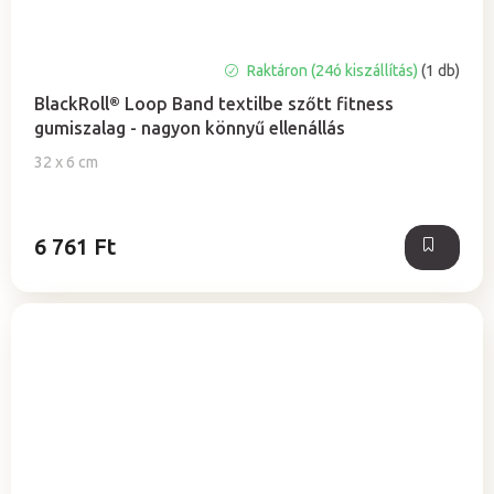
Raktáron (24ó kiszállítás)
(1 db)
BlackRoll® Loop Band textilbe szőtt fitness
gumiszalag - nagyon könnyű ellenállás
32 x 6 cm
6 761 Ft