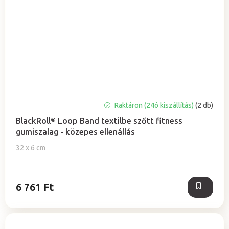
Raktáron (24ó kiszállítás)
(2 db)
BlackRoll® Loop Band textilbe szőtt fitness
gumiszalag - közepes ellenállás
32 x 6 cm
6 761 Ft