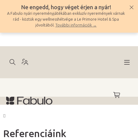
Ugrás
Ne engedd, hogy véget érjen a nyár!
a
A Fabulo nyári nyereményjátékában exkluzív nyeremények várnak
fő
rád - köztük egy wellnesshétvége a Le Primore Hotel & Spa
tartalomhoz
jóvoltából.
További információk →
KOSÁR
Kezdőlap
Referenciáink