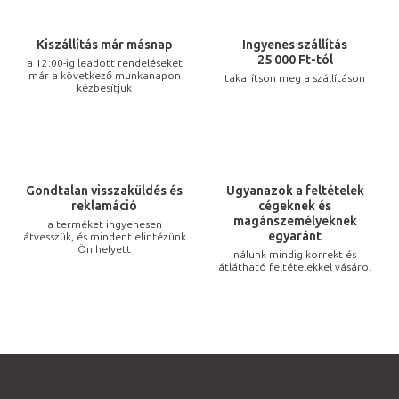
a
i
Kiszállítás már másnap
Ingyenes szállítás
r
25 000 Ft-tól
a 12:00-ig leadott rendeléseket
már a következő munkanapon
takarítson meg a szállításon
á
kézbesítjük
n
y
í
t
Gondtalan visszaküldés és
Ugyanazok a feltételek
á
reklamáció
cégeknek és
s
magánszemélyeknek
a terméket ingyenesen
egyaránt
átvesszük, és mindent elintézünk
e
Ön helyett
nálunk mindig korrekt és
l
átlátható feltételekkel vásárol
e
m
e
i