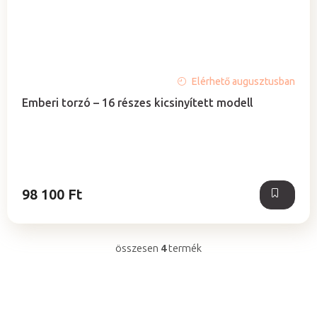
Elérhető augusztusban
Emberi torzó – 16 részes kicsinyített modell
98 100 Ft
összesen
4
termék
L
i
s
t