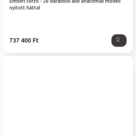
Emberi torzó - 28 darabból álló anatómiai modell
nyitott háttal
737 400 Ft