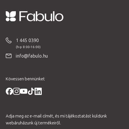
L
á
b
1 445 0390
l
é
info@fabulo.hu
c
Kövessen bennünket
Adja meg az e-mail címét, és mi tájékoztatást küldünk
webáruházunk új termékeiről.