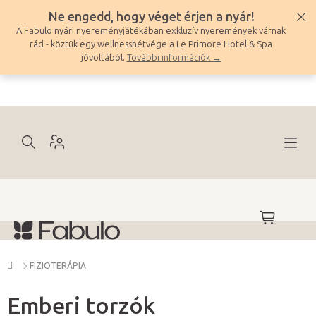
Ugrás
Ne engedd, hogy véget érjen a nyár!
a
A Fabulo nyári nyereményjátékában exkluzív nyeremények várnak
fő
rád - köztük egy wellnesshétvége a Le Primore Hotel & Spa
tartalomhoz
jóvoltából.
További információk →
KOSÁR
Kezdőlap
FIZIOTERÁPIA
Emberi torzók