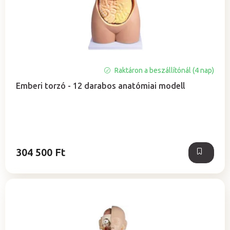
a
e
z
é
s
e
Raktáron a beszállítónál (4 nap)
Emberi torzó - 12 darabos anatómiai modell
304 500 Ft