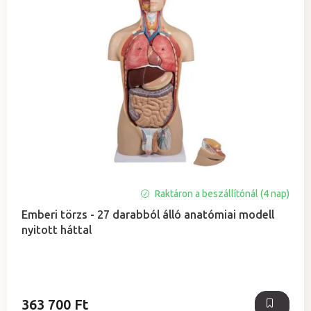
A
Raktáron a beszállítónál (4 nap)
termék
Emberi törzs - 27 darabból álló anatómiai modell
átlagos
nyitott háttal
értékelése
5-
ből
5,0
csillag.
363 700 Ft