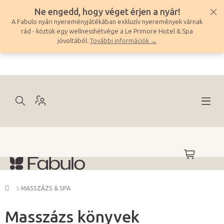
Ugrás
Ne engedd, hogy véget érjen a nyár!
a
A Fabulo nyári nyereményjátékában exkluzív nyeremények várnak
fő
rád - köztük egy wellnesshétvége a Le Primore Hotel & Spa
tartalomhoz
jóvoltából.
További információk →
KOSÁR
Kezdőlap
MASSZÁZS & SPA
Masszázs könyvek