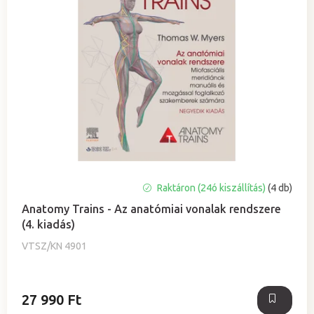
i
k
s
r
t
e
á
n
j
d
a
e
z
é
s
e
Raktáron (24ó kiszállítás)
(4 db)
Anatomy Trains - Az anatómiai vonalak rendszere
(4. kiadás)
VTSZ/KN 4901
27 990 Ft