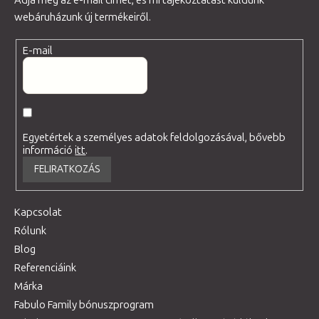
Adja meg az e-mail címét, és mi tájékoztatást küldünk
webáruházunk új termékeiről.
E-mail
Egyetértek a személyes adatok feldolgozásával, bővebb
információ
itt
.
FELIRATKOZÁS
Kapcsolat
Rólunk
Blog
Referenciáink
Márka
Fabulo Family bónuszprogram