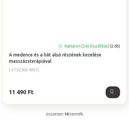
Raktáron (24ó kiszállítás)
(2 db)
A medence és a hát alsó részének kezelése
masszázsterápiával
( VTSZ/KN 4901)
11 490 Ft
összesen
16
termék
L
i