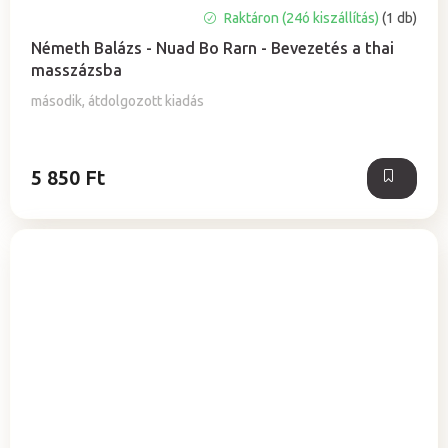
Raktáron (24ó kiszállítás)
(1 db)
Németh Balázs - Nuad Bo Rarn - Bevezetés a thai
masszázsba
második, átdolgozott kiadás
5 850 Ft