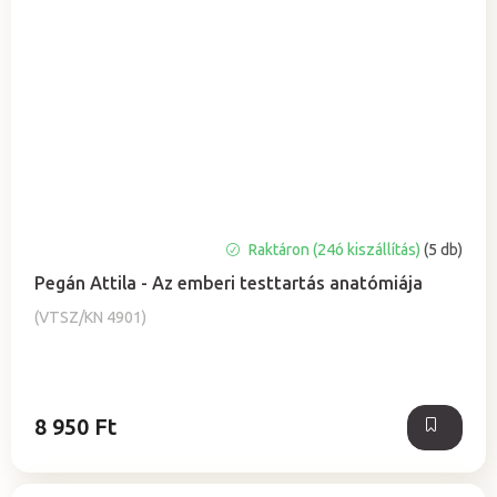
Raktáron (24ó kiszállítás)
(5 db)
Pegán Attila - Az emberi testtartás anatómiája
(VTSZ/KN 4901)
8 950 Ft