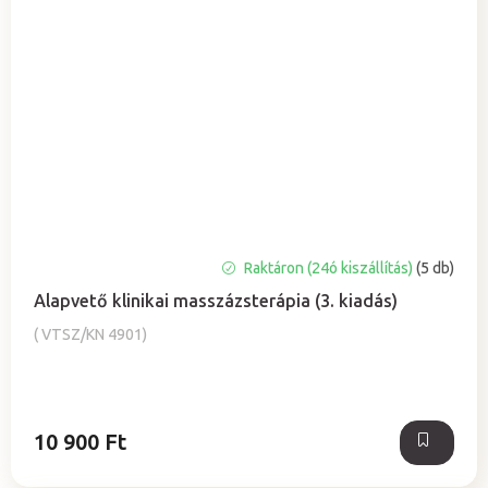
A
Raktáron (24ó kiszállítás)
(5 db)
termék
Alapvető klinikai masszázsterápia (3. kiadás)
átlagos
értékelése
( VTSZ/KN 4901)
5-
ből
5,0
csillag.
10 900 Ft