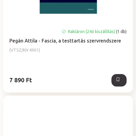
A
Raktáron (24ó kiszállítás)
(1 db)
termék
Pegán Attila - Fascia, a testtartás szervrendszere
átlagos
értékelése
(VTSZ/KN 4901)
5-
ből
5,0
csillag.
7 890 Ft