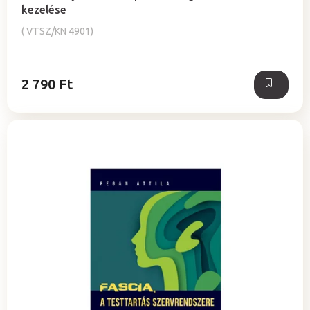
kezelése
( VTSZ/KN 4901)
2 790 Ft