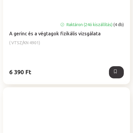
A
Raktáron (24ó kiszállítás)
(4 db)
termék
A gerinc és a végtagok fizikális vizsgálata
átlagos
értékelése
( VTSZ/KN 4901)
5-
ből
5,0
csillag.
6 390 Ft