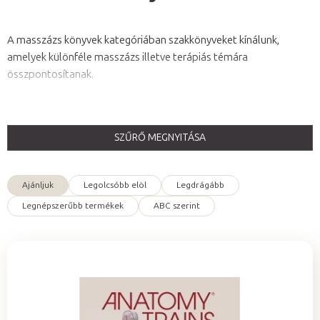
A masszázs könyvek kategóriában szakkönyveket kínálunk,
amelyek különféle masszázs illetve terápiás témára
összpontosítanak.
SZŰRŐ MEGNYITÁSA
T
e
Ajánljuk
Legolcsóbb elöl
Legdrágább
r
T
Legnépszerűbb termékek
ABC szerint
m
e
é
r
k
m
e
é
k
k
l
e