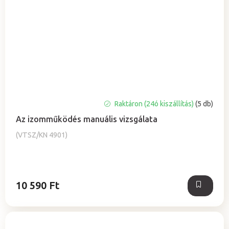
A
Raktáron (24ó kiszállítás)
(5 db)
termék
Az izomműködés manuális vizsgálata
átlagos
értékelése
(VTSZ/KN 4901)
5-
ből
5,0
csillag.
10 590 Ft