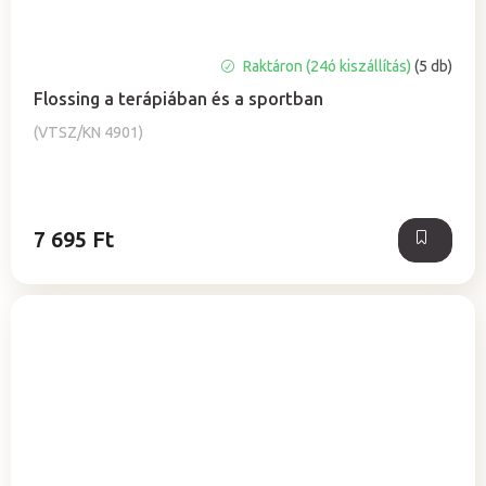
A
Raktáron (24ó kiszállítás)
(5 db)
termék
Flossing a terápiában és a sportban
átlagos
értékelése
(VTSZ/KN 4901)
5-
ből
5,0
csillag.
7 695 Ft