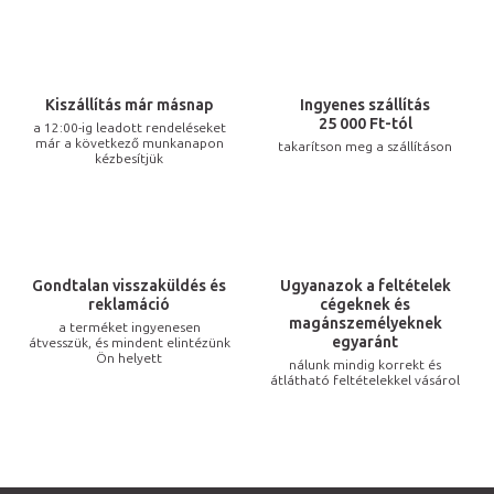
s
t
a
i
Kiszállítás már másnap
Ingyenes szállítás
r
25 000 Ft-tól
a 12:00-ig leadott rendeléseket
már a következő munkanapon
takarítson meg a szállításon
á
kézbesítjük
n
y
í
t
Gondtalan visszaküldés és
Ugyanazok a feltételek
á
reklamáció
cégeknek és
s
magánszemélyeknek
a terméket ingyenesen
egyaránt
átvesszük, és mindent elintézünk
e
Ön helyett
nálunk mindig korrekt és
l
átlátható feltételekkel vásárol
e
m
e