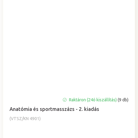
A
Raktáron (24ó kiszállítás)
(9 db)
termék
Anatómia és sportmasszázs - 2. kiadás
átlagos
értékelése
(VTSZ/KN 4901)
5-
ből
5,0