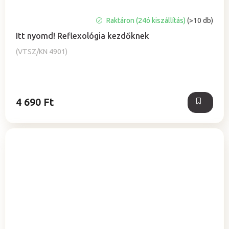
Raktáron (24ó kiszállítás)
(>10 db)
Itt nyomd! Reflexológia kezdőknek
(VTSZ/KN 4901)
4 690 Ft