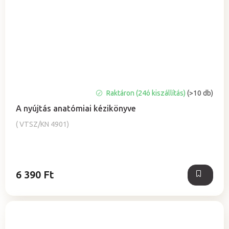
Raktáron (24ó kiszállítás)
(>10 db)
A nyújtás anatómiai kézikönyve
( VTSZ/KN 4901)
6 390 Ft