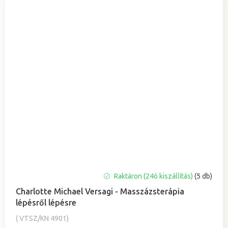
A
Raktáron (24ó kiszállítás)
(5 db)
termék
Charlotte Michael Versagi - Masszázsterápia
átlagos
lépésről lépésre
értékelése
5-
( VTSZ/KN 4901)
ből