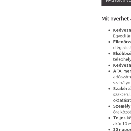
NAGYBANI VE
Mit nyerhet
Kedvezm
Egyedi ár
Ellenőr
elégedet
Elsőbbsé
telephely
Kedvezm
ÁFA-ment
adószámma
szabályo
Szakértő
szakterül
oktatásró
Személy
óra közöt
Teljes k
akár 10 év
30 napos