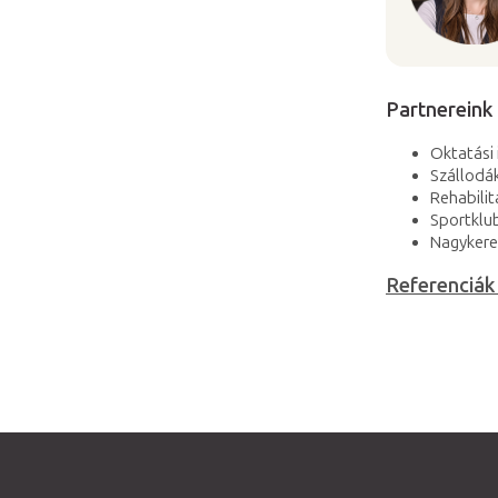
Partnereink 
Oktatási
Szállodá
Rehabilit
Sportklu
Nagykere
Referenciák