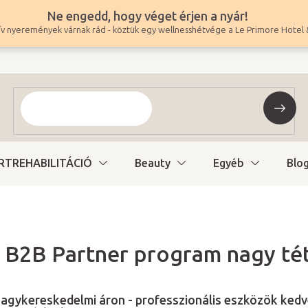
Ne engedd, hogy véget érjen a nyár!
v nyeremények várnak rád - köztük egy wellnesshétvége a Le Primore Hotel 
RTREHABILITÁCIÓ
Beauty
Egyéb
Blo
 B2B Partner program nagy té
nagykereskedelmi áron - professzionális eszközök kedv