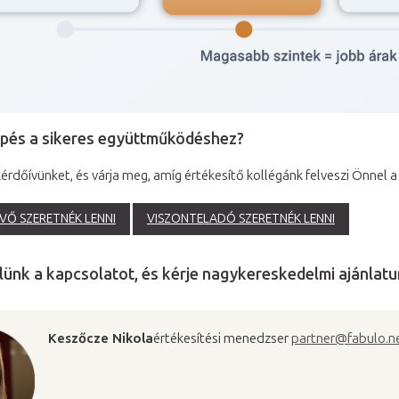
lépés a sikeres együttműködéshez?
 kérdőívünket, és várja meg, amíg értékesítő kollégánk felveszi Önnel 
VŐ SZERETNÉK LENNI
VISZONTELADÓ SZERETNÉK LENNI
lünk a kapcsolatot, és kérje nagykereskedelmi ajánlatu
Keszőcze Nikola
értékesítési menedzser
partner@fabulo.n