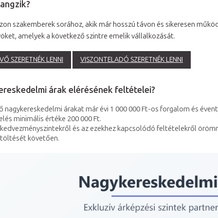
angzik?
zon szakemberek sorához, akik már hosszú távon és sikeresen működn
öket, amelyek a következő szintre emelik vállalkozását.
VŐ SZERETNÉK LENNI
VISZONTELADÓ SZERETNÉK LENNI
reskedelmi árak elérésének feltételei?
 nagykereskedelmi árakat már évi 1 000 000 Ft-os forgalom és évent
és minimális értéke 200 000 Ft.
 kedvezményszintekről és az ezekhez kapcsolódó feltételekről öröm
itöltését követően.