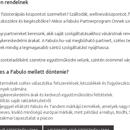
en rendelnek
 fizioterápiás központot üzemeltet? Szállodát, wellnessközpontot, 
szközökre és kiegészítőkre? Akkor a Fabulo Partnerprogram Önnek szó
i partnereket keresünk, akik saját szolgáltatásaikhoz vásárolnak r
ereskedelmi árakat. A Fabulo.hu-val megbízható partnert, széles ter
ek mindig a legmagasabb szintű szolgáltatást nyújthassa.
zonteladóként szeretne együttműködni velünk, szintén örömmel vár
es a Fabulo mellett döntenie?
termékek széles választéka: felszerelések, készülékek és fogyóeszk
ények számára.
gykereskedelmi árak és kedvező együttműködési feltételek.
llítás saját raktárkészletről.
édjeggyel ellátott Fabulo és Tandem márkájú termékek, amelyek nagy
eves, kiváló minőségű európai márkák, mint például a Habys, Bodhi, S
zakmai tapasztalat a piacon.