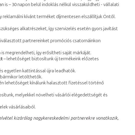
– 30 napon belül indoklás nélkül visszaküldheti - vállalati
y reklamálni kívánt terméket díjmentesen elszállítjuk Öntől.
 szükséges alkatrészeket, így szervizelés esetén gyors javítást
kiválasztott partnereinket promóciós csatornáinkon
 is megrendelheti, így erősítheti saját márkáját.
tt
– lehetőséget biztosítunk új termékeink előzetes
s egyetlen kattintással újra leadhatók.
 bármikor letölthetők.
 lehetőséget kínálunk halasztott fizetéssel történő
ítunk, melyekkel növelheti vásárlói elégedettségét és
elek vásárlásaiból.
felvétel kizárólag nagykereskedelmi partnerekre vonatkozik,