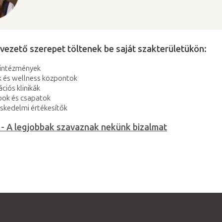
vezető szerepet töltenek be saját szakterületükön:
 intézmények
k és wellness központok
ációs klinikák
bok és csapatok
skedelmi értékesítők
 - A legjobbak szavaznak nekünk bizalmat