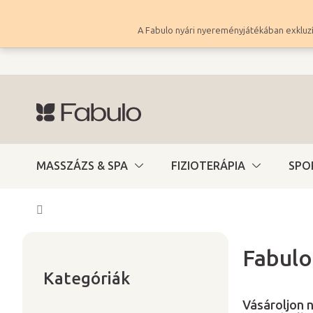
Ugrás
a
A Fabulo nyári nyereményjátékában exkluzí
fő
tartalomhoz
MASSZÁZS & SPA
FIZIOTERÁPIA
SPO
Kezdőlap
Fabulo
Kategóriák
O
átugrása
Kategóriák
l
d
Vásároljon 