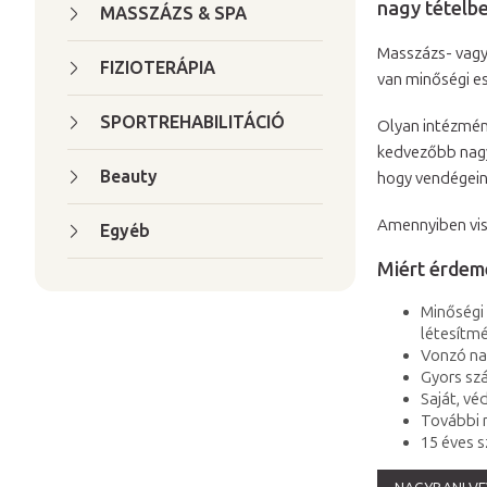
nagy tételb
a
MASSZÁZS & SPA
l
Masszázs- vagy
s
FIZIOTERÁPIA
van minőségi e
ó
SPORTREHABILITÁCIÓ
p
Olyan intézmény
a
kedvezőbb nagyk
Beauty
hogy vendégein
n
e
Amennyiben vis
Egyéb
l
Miért érdem
Minőségi 
létesítm
Vonzó na
Gyors szá
Saját, v
További n
15 éves s