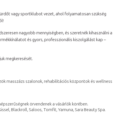
fürdőt vagy sportklubot vezet, ahol folyamatosan szükség
l!
endszeresen nagyobb mennyiségben, és szeretnék kihasználni a
mékkínálatot és gyors, professzionális kiszolgálást kap –
juk megkeresését.
özök masszázs szalonok, rehabilitációs központok és wellness
 népszerűségnek örvendenek a vásárlók körében.
issel, Blackroll, Saloos, Tomfit, Yamuna, Sara Beauty Spa.