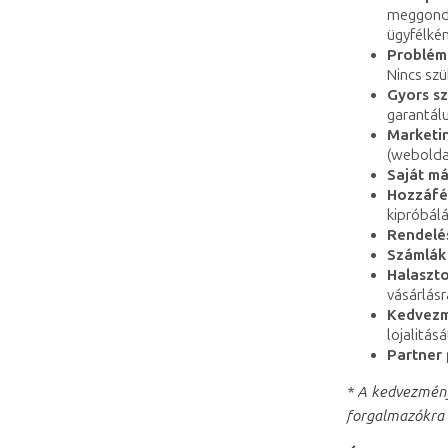
meggondol
ügyfélként
Problém
Nincs szü
Gyors sz
garantál
Marketi
(weboldal
Saját m
Hozzáfér
kipróbálá
Rendelé
Számlák
Halaszto
vásárlásr
Kedvezm
lojalitásá
Partner
* A kedvezmény
forgalmazókra