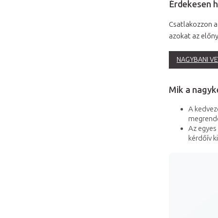
Érdekesen h
Csatlakozzon a
azokat az előny
NAGYBANI VE
Mik a nagyke
A kedvező
megrendel
Az egyes
kérdőív k