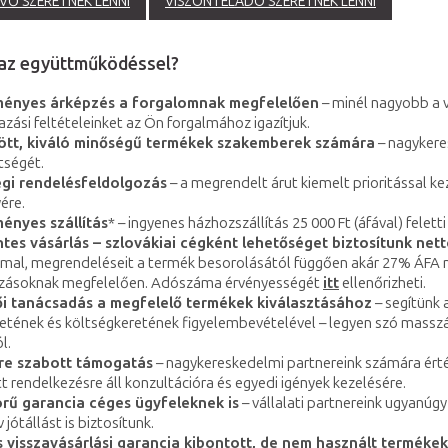
VŐ SZERETNÉK LENNI
VISZONTELADÓ SZERETNÉK LENNI
 az együttműködéssel?
ényes árképzés a forgalomnak megfelelően
– minél nagyobb a v
azási feltételeinket az Ön forgalmához igazítjuk.
zött, kiváló minőségű termékek szakemberek számára
– nagykeres
tségét.
gi rendelésfeldolgozás
– a megrendelt árut kiemelt prioritással k
ére.
ényes szállítás
* – ingyenes házhozszállítás 25 000 Ft (áfával) felett
es vásárlás – szlovákiai cégként lehetőséget biztosítunk net
l, megrendeléseit a termék besorolásától függően akár 27% ÁFA nélk
zásoknak megfelelően. Adószáma érvényességét
itt
ellenőrizheti.
i tanácsadás a megfelelő termékek kiválasztásához
– segítünk
etének és költségkeretének figyelembevételével – legyen szó masszáz
l.
re szabott támogatás
– nagykereskedelmi partnereink számára érté
t rendelkezésre áll konzultációra és egyedi igények kezelésére.
örű garancia céges ügyfeleknek is
– vállalati partnereink ugyanúg
 jótállást is biztosítunk.
 visszavásárlási garancia kibontott, de nem használt terméke