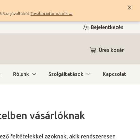
& Spa jóvoltából.
További információk →
Bejelentkezés
KOSÁR
Üres kosár
g
Rólunk
Szolgáltatások
Kapcsolat
telben vásárlóknak
ező feltételekkel azoknak, akik rendszeresen