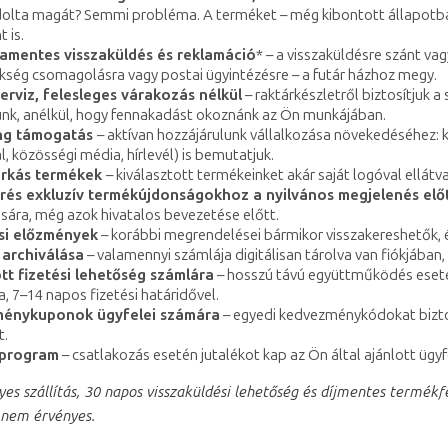
ta magát? Semmi probléma. A terméket – még kibontott állapotban is 
 is.
amentes visszaküldés és reklamáció
* – a visszaküldésre szánt vag
kség csomagolásra vagy postai ügyintézésre – a futár házhoz megy.
erviz, felesleges várakozás nélkül
– raktárkészletről biztosítjuk a
unk, anélkül, hogy fennakadást okoznánk az Ön munkájában.
ng támogatás
– aktívan hozzájárulunk vállalkozása növekedéséhez: 
, közösségi média, hírlevél) is bemutatjuk.
árkás termékek
– kiválasztott termékeinket akár saját logóval ellátva
és exkluzív termékújdonságokhoz a nyilvános megjelenés elő
sára, még azok hivatalos bevezetése előtt.
si előzmények
– korábbi megrendelései bármikor visszakereshetők, é
 archiválása
– valamennyi számlája digitálisan tárolva van fiókjában,
tt fizetési lehetőség számlára
– hosszú távú együttműködés esetén
a, 7–14 napos fizetési határidővel.
énykuponok ügyfelei számára
– egyedi kedvezménykódokat biztos
t.
 program
– csatlakozás esetén jutalékot kap az Ön által ajánlott ügyf
es szállítás, 30 napos visszaküldési lehetőség és díjmentes termék
 nem érvényes.