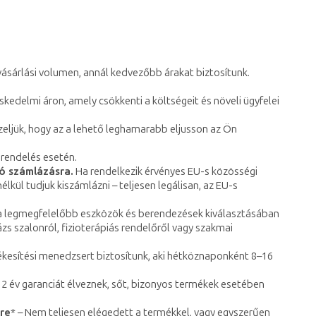
ásárlási volumen, annál kedvezőbb árakat biztosítunk.
kedelmi áron, amely csökkenti a költségeit és növeli ügyfelei
ezeljük, hogy az a lehető leghamarabb eljusson az Ön
i rendelés esetén.
tó számlázásra.
Ha rendelkezik érvényes EU-s közösségi
ül tudjuk kiszámlázni – teljesen legálisan, az EU-s
 a legmegfelelőbb eszközök és berendezések kiválasztásában
s szalonról, fizioterápiás rendelőről vagy szakmai
kesítési menedzsert biztosítunk, aki hétköznaponként 8–16
y 2 év garanciát élveznek, sőt, bizonyos termékek esetében
kre
* – Nem teljesen elégedett a termékkel, vagy egyszerűen