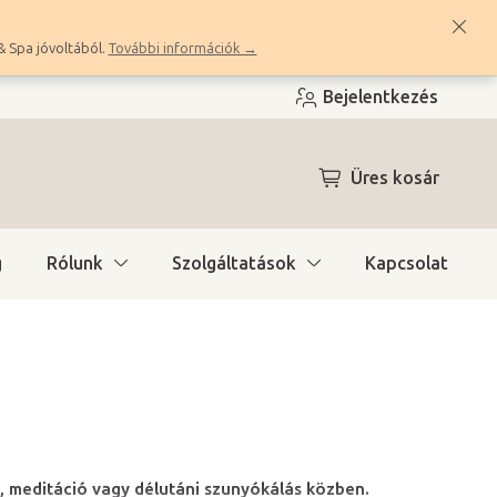
& Spa jóvoltából.
További információk →
Bejelentkezés
KOSÁR
Üres kosár
g
Rólunk
Szolgáltatások
Kapcsolat
, meditáció vagy délutáni szunyókálás közben.