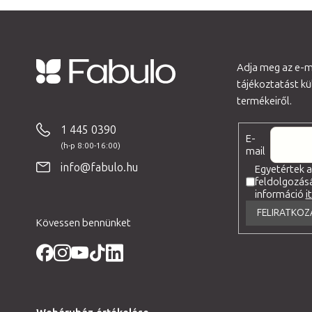
Adja meg az e-ma
tájékoztatást k
L
termékeiről.
á
b
1 445 0390
E-
l
mail
é
info@fabulo.hu
Egyetértek 
feldolgozás
c
információ
i
FELIRATKOZ
Kövessen bennünket