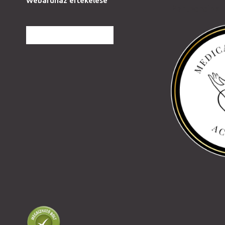
Webáruház értékelése
Partnereink
TOVÁBBI VÉLEMÉNYEK