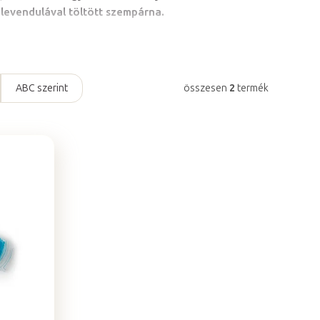
 levendulával töltött szempárna.
ABC szerint
összesen
2
termék