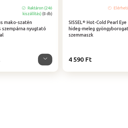
Raktáron (24ó
Elérhet
A
kiszállítás)
(8 db)
termék
átlagos
us mako-szatén
SISSEL® Hot-Cold Pearl Eye
értékelése
s szempárna nyugtató
hideg-meleg gyöngyborogat
5-
al
szemmaszk
ből
5,0
csillag.
t
4 590 Ft
L
i
s
t
a
i