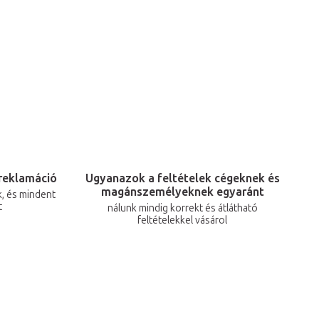
reklamáció
Ugyanazok a feltételek cégeknek és
magánszemélyeknek egyaránt
, és mindent
t
nálunk mindig korrekt és átlátható
feltételekkel vásárol