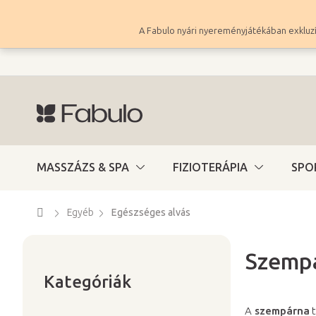
Ugrás
a
A Fabulo nyári nyereményjátékában exkluzí
fő
tartalomhoz
MASSZÁZS & SPA
FIZIOTERÁPIA
SPO
Kezdőlap
Egyéb
Egészséges alvás
Szemp
Kategóriák
O
átugrása
Kategóriák
l
d
A
szempárna
t