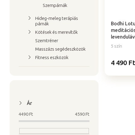
l
e
Szempárnák
i
z
A
s
é
termék
Hideg-meleg terápiás
t
átlagos
s
Bodhi Lot
párnák
értékelése
meditáció
á
e
Kötések és merevítők
5-
levenduláv
j
Szemtréner
ből
a
5 szín
4,9
Masszázs segédeszközök
csillag.
Fitness eszközök
4 490 F
Ár
4490
Ft
4590
Ft