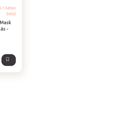
ő 1 héten
belül
 Mask
ás -