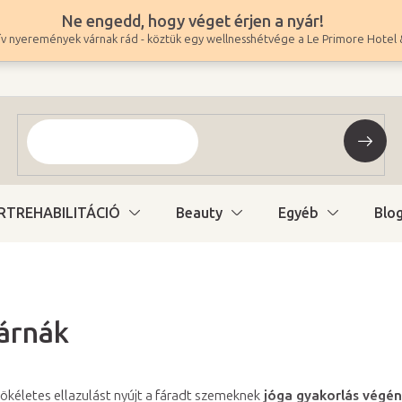
Ne engedd, hogy véget érjen a nyár!
v nyeremények várnak rád - köztük egy wellnesshétvége a Le Primore Hotel 
RTREHABILITÁCIÓ
Beauty
Egyéb
Blo
árnák
ökéletes ellazulást nyújt a fáradt szemeknek
jóga gyakorlás végén