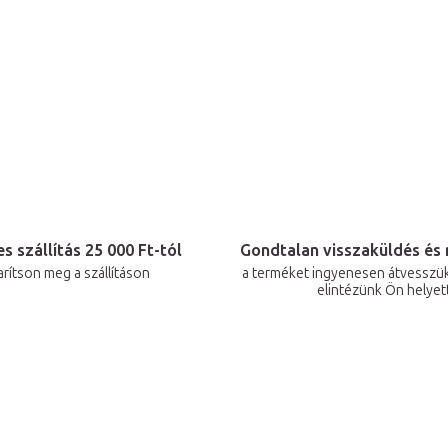
r
á
n
y
í
t
á
s
e
l
s szállítás 25 000 Ft-tól
Gondtalan visszaküldés és 
arítson meg a szállításon
a terméket ingyenesen átvesszük
e
elintézünk Ön helyet
m
e
i