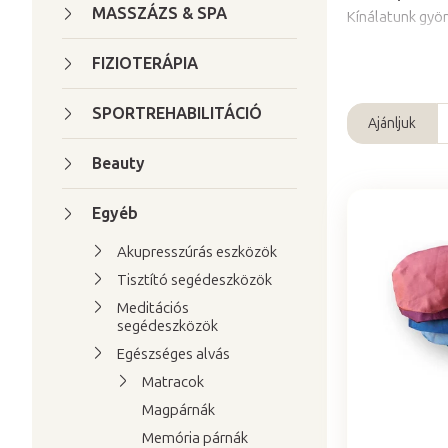
a
MASSZÁZS & SPA
Kínálatunk gyö
l
s
FIZIOTERÁPIA
ó
SPORTREHABILITÁCIÓ
p
Ajánljuk
T
a
e
Beauty
n
r
e
Egyéb
m
l
T
é
Akupresszúrás eszközök
e
k
Tisztító segédeszközök
r
e
Meditációs
m
k
segédeszközök
é
r
Egészséges alvás
k
e
Matracok
e
n
Magpárnák
k
d
Memória párnák