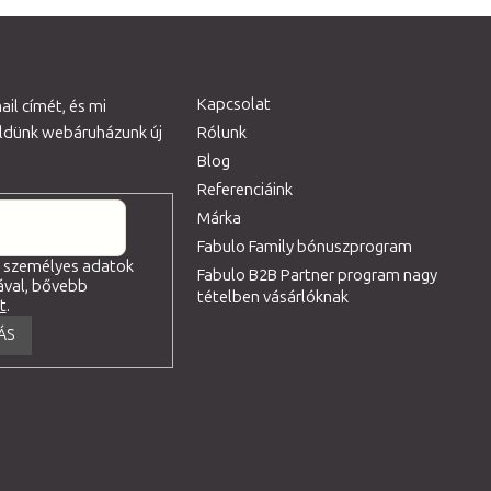
Kapcsolat
il címét, és mi
üldünk webáruházunk új
Rólunk
Blog
Referenciáink
Márka
Fabulo Family bónuszprogram
a személyes adatok
Fabulo B2B Partner program nagy
ával, bővebb
tételben vásárlóknak
tt
.
ÁS