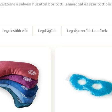
ngyszeme a
selyem huzattal borított, lenmaggal és szárított bio
Legolcsóbb elöl
Legdrágább
Legnépszerűbb termékek