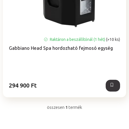
a
e
z
é
s
e
Raktáron a beszállítónál (1 hét)
(>10 ks)
Gabbiano Head Spa hordozható fejmosó egység
294 900 Ft
összesen
1
termék
L
i
s