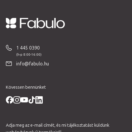
L
á
b
1 445 0390
l
é
info@fabulo.hu
c
Kövessen bennünket
Adja meg az e-mail címét, és mi tájékoztatást küldünk