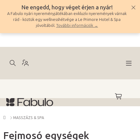
Ugrás
Ne engedd, hogy véget érjen a nyár!
a
A Fabulo nyári nyereményjátékában exkluzív nyeremények várnak
fő
rád - köztük egy wellnesshétvége a Le Primore Hotel & Spa
tartalomhoz
jóvoltából.
További információk →
KOSÁR
Kezdőlap
MASSZÁZS & SPA
Fejmosó egységek