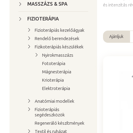
a
MASSZÁZS & SPA
és intenzitás 
l
s
FIZIOTERÁPIA
ó
Fizioterápiás kezelőágyak
p
Ajánljuk
Rendelő berendezések
T
a
Fizikoterápiás készülékek
e
n
Nyirokmasszázs
r
e
m
Fototerápia
l
T
é
Mágnesterápia
e
k
Krioterápia
r
e
Elektroterápia
m
k
é
Anatómiai modellek
r
k
Fizioterápiás
e
segédeszközök
e
n
Regeneráló készítmények
k
d
Textil és ruházat