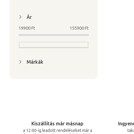
Ár
19900
Ft
155900
Ft
Márkák
Kiszállítás már másnap
Ingyene
a 12:00-ig leadott rendeléseket már a
tak