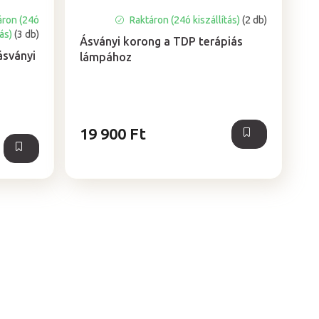
áron (24ó
Raktáron (24ó kiszállítás)
(2 db)
tás)
(3 db)
Ásványi korong a TDP terápiás
ásványi
lámpához
19 900 Ft