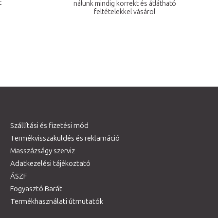
t
nálunk mindig korrekt és átlátható
feltételekkel vásárol
Szállítási és fizetési mód
Termékvisszaküldés és reklamáció
Masszázságy szerviz
Adatkezelési tájékoztató
ÁSZF
Fogyasztó Barát
Termékhasználati útmutatók