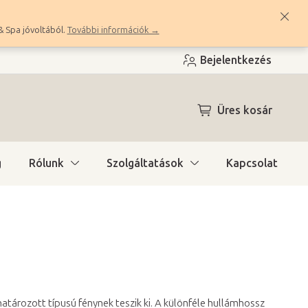
& Spa jóvoltából.
További információk →
Bejelentkezés
KOSÁR
Üres kosár
g
Rólunk
Szolgáltatások
Kapcsolat
atározott típusú fénynek teszik ki. A különféle hullámhossz