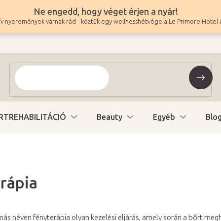
Ne engedd, hogy véget érjen a nyár!
v nyeremények várnak rád - köztük egy wellnesshétvége a Le Primore Hotel 
RTREHABILITÁCIÓ
Beauty
Egyéb
Blo
rápia
más néven fényterápia olyan kezelési eljárás, amely során a bőrt megh