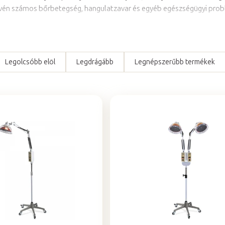
révén számos bőrbetegség, hangulatzavar és egyéb egészségügyi prob
Legolcsóbb elöl
Legdrágább
Legnépszerűbb termékek