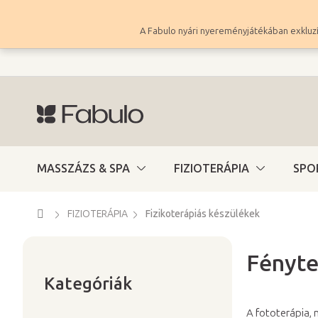
Ugrás
a
A Fabulo nyári nyereményjátékában exkluzí
fő
tartalomhoz
MASSZÁZS & SPA
FIZIOTERÁPIA
SPO
Kezdőlap
FIZIOTERÁPIA
Fizikoterápiás készülékek
Fényte
Kategóriák
O
átugrása
Kategóriák
l
d
A fototerápia, 