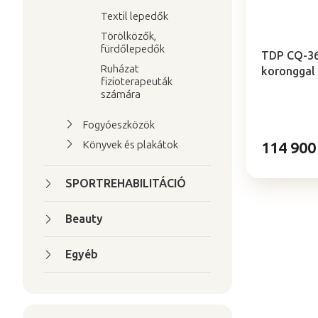
l
e
i
Textil lepedők
z
A
s
Törölközők,
é
termék
fürdőlepedők
t
átlagos
s
TDP CQ-36
Ruházat
értékelése
koronggal 
á
e
fizioterapeuták
5-
j
számára
ből
a
4,7
Fogyóeszközök
csillag.
Könyvek és plakátok
114 900
SPORTREHABILITÁCIÓ
Beauty
Egyéb