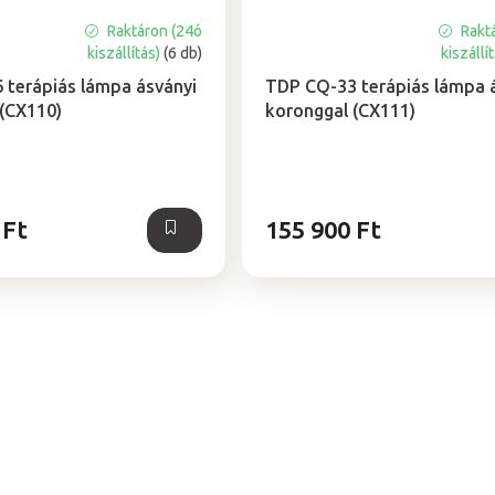
Raktáron (24ó
Rakt
A
kiszállítás)
(6 db)
kiszállí
termék
átlagos
 terápiás lámpa ásványi
TDP CQ-33 terápiás lámpa 
értékelése
(CX110)
koronggal (CX111)
5-
ből
5,0
csillag.
 Ft
155 900 Ft
L
i
s
t
a
i