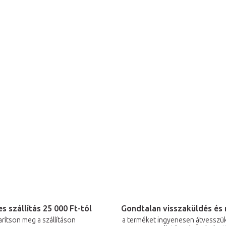
r
á
n
y
í
t
á
s
e
l
e
m
e
i
s szállítás 25 000 Ft-tól
Gondtalan visszaküldés és 
arítson meg a szállításon
a terméket ingyenesen átvesszük