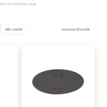
léma kezelésében segít.
ABC szerint
összesen
3
termék