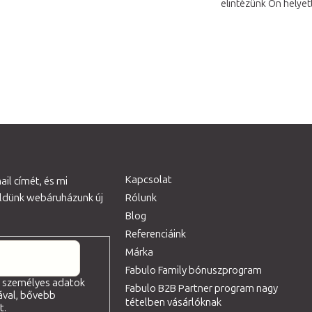
elintézünk Ön helyet
Kapcsolat
il címét, és mi
üldünk webáruházunk új
Rólunk
Blog
Referenciáink
Márka
Fabulo Family bónuszprogram
a személyes adatok
Fabulo B2B Partner program nagy
ával, bővebb
tételben vásárlóknak
tt
.