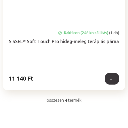
A
Raktáron (24ó kiszállítás)
(1 db)
termék
SISSEL® Soft Touch Pro hideg-meleg terápiás párna
átlagos
értékelése
5-
ből
5,0
csillag.
11 140 Ft
összesen
4
termék
L
i
s
t