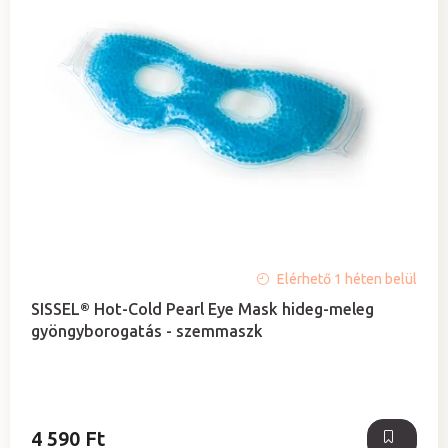
A
Elérhető 1 héten belül
termék
SISSEL® Hot-Cold Pearl Eye Mask hideg-meleg
átlagos
gyöngyborogatás - szemmaszk
értékelése
5-
ből
5,0
csillag.
4 590 Ft