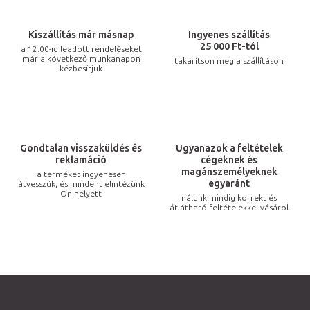
a
i
Kiszállítás már másnap
Ingyenes szállítás
r
25 000 Ft-tól
a 12:00-ig leadott rendeléseket
már a következő munkanapon
takarítson meg a szállításon
á
kézbesítjük
n
y
í
t
Gondtalan visszaküldés és
Ugyanazok a feltételek
á
reklamáció
cégeknek és
s
magánszemélyeknek
a terméket ingyenesen
egyaránt
átvesszük, és mindent elintézünk
e
Ön helyett
nálunk mindig korrekt és
l
átlátható feltételekkel vásárol
e
m
e
i