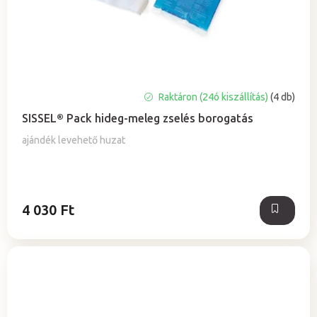
a
e
z
é
s
e
A
Raktáron (24ó kiszállítás)
(4 db)
termék
SISSEL® Pack hideg-meleg zselés borogatás
átlagos
értékelése
ajándék levehető huzat
5-
ből
5,0
csillag.
4 030 Ft