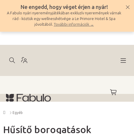
Ugrás
Ne engedd, hogy véget érjen a nyár!
a
A Fabulo nyári nyereményjátékában exkluzív nyeremények várnak
fő
rád - köztük egy wellnesshétvége a Le Primore Hotel & Spa
tartalomhoz
jóvoltából.
További információk →
KOSÁR
Kezdőlap
Egyéb
Hűsítő borogatások