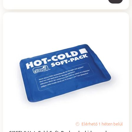
A
Elérhető 1 héten belül
termék