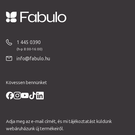
L
á
b
1 445 0390
l
é
info@fabulo.hu
c
Kövessen bennünket
Adja meg az e-mail címét, és mi tájékoztatást küldünk
webáruházunk új termékeiről.