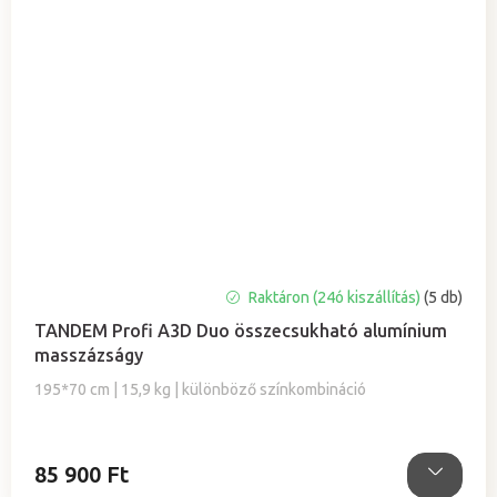
A
Raktáron (24ó kiszállítás)
(5 db)
termék
TANDEM Profi A3D Duo összecsukható alumínium
átlagos
masszázságy
értékelése
5-
195*70 cm | 15,9 kg | különböző színkombináció
ből
5,0
csillag.
85 900 Ft