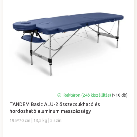
A
Raktáron (24ó kiszállítás)
(>10 db)
termék
TANDEM Basic ALU-2 összecsukható és
átlagos
hordozható alumínum masszázságy
értékelése
5-
195*70 cm | 13,5 kg | 5 szín
ből
5,0