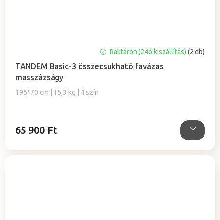
A
Raktáron (24ó kiszállítás)
(2 db)
termék
TANDEM Basic-3 összecsukható favázas
átlagos
masszázságy
értékelése
5-
195*70 cm | 15,3 kg | 4 szín
ből
5,0
csillag.
65 900 Ft