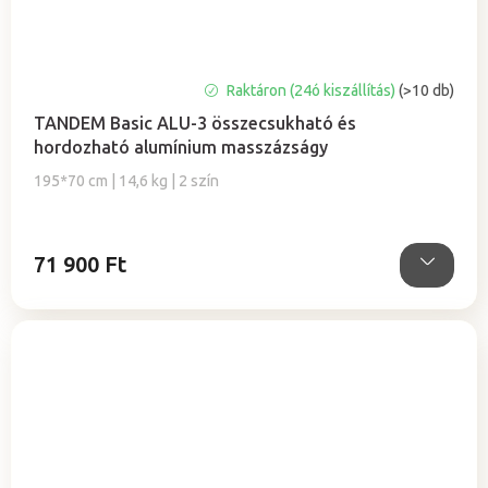
A
Raktáron (24ó kiszállítás)
(>10 db)
termék
TANDEM Basic ALU-3 összecsukható és
átlagos
hordozható alumínium masszázságy
értékelése
5-
195*70 cm | 14,6 kg | 2 szín
ből
5,0
csillag.
71 900 Ft