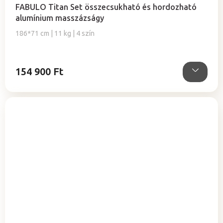
termék
FABULO Titan Set összecsukható és hordozható
átlagos
alumínium masszázságy
értékelése
5-
186*71 cm | 11 kg | 4 szín
ből
5,0
csillag.
154 900 Ft