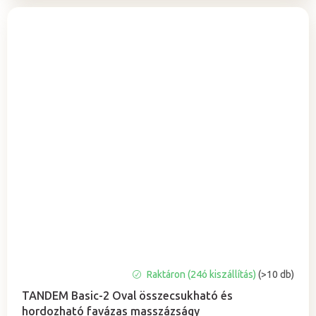
A
Raktáron (24ó kiszállítás)
(>10 db)
termék
TANDEM Basic-2 Oval összecsukható és
átlagos
hordozható favázas masszázságy
értékelése