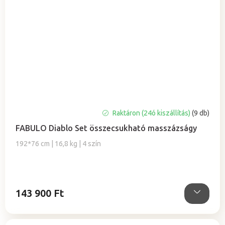
A
Raktáron (24ó kiszállítás)
(9 db)
termék
FABULO Diablo Set összecsukható masszázságy
átlagos
értékelése
192*76 cm | 16,8 kg | 4 szín
5-
ből
5,0
csillag.
143 900 Ft