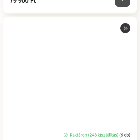
79 900 Ft
A
Raktáron (24ó kiszállítás)
(6 db)