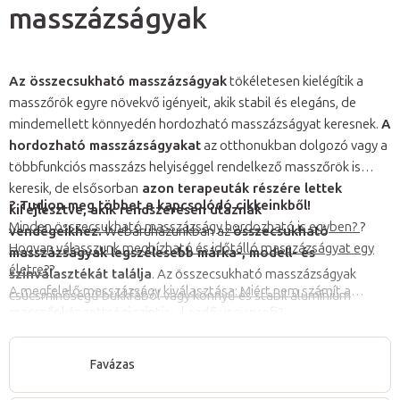
masszázságyak
Az összecsukható masszázságyak
tökéletesen kielégítik a
masszőrök egyre növekvő igényeit, akik stabil és elegáns, de
mindemellett könnyedén hordozható masszázságyat keresnek.
A
hordozható masszázságyakat
az otthonukban dolgozó vagy a
többfunkciós masszázs helyiséggel rendelkező masszőrök is
keresik, de elsősorban
azon terapeuták részére lettek
? Tudjon meg többet a kapcsolódó cikkeinkből!
kifejlesztve, akik rendszeresen utaznak
Minden összecsukható masszázságy hordozható is egyben?
?
vendégeikhez.
Webáruházunkban az
összecsukható
Hogyan válasszunk megbízható és időtálló masszázságyat egy
masszázságyak legszélesebb márka-, modell- és
életre?
?
színválasztékát találja
. Az összecsukható masszázságyak
A megfelelő masszázságy kiválasztása: Miért nem számít a
csúcsminőségű bükkfából vagy könnyű és stabil alumínium
masszőr képzettségi szintje - kezdő vagy profi?
konstrukcióval készülnek. A legtöbb összecsukható
masszázságyat
fejtámlával, fej alatti kartámlával és
a kárpit
védelmére és az asztal egyszerű szállítására szolgáló
,
Favázas
csúcsminőségű hordozó táskával együtt forgalmazzuk
.