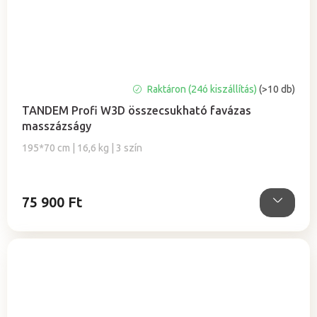
A
Raktáron (24ó kiszállítás)
(>10 db)
termék
TANDEM Profi W3D összecsukható favázas
átlagos
masszázságy
értékelése
5-
195*70 cm | 16,6 kg | 3 szín
ből
5,0
csillag.
75 900 Ft