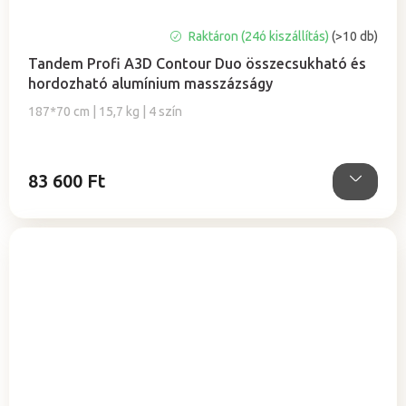
Raktáron (24ó kiszállítás)
(>10 db)
Tandem Profi A3D Contour Duo összecsukható és
hordozható alumínium masszázságy
187*70 cm | 15,7 kg | 4 szín
83 600 Ft