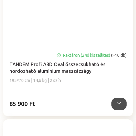
A
Raktáron (24ó kiszállítás)
(>10 db)
termék
TANDEM Profi A3D Oval összecsukható és
átlagos
hordozható alumínium masszázságy
értékelése
5-
195*70 cm | 14,6 kg | 2 szín
ből
4,9
csillag.
85 900 Ft