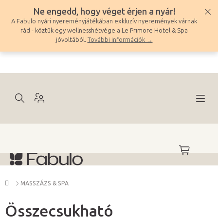
Ugrás
Ne engedd, hogy véget érjen a nyár!
a
A Fabulo nyári nyereményjátékában exkluzív nyeremények várnak
fő
rád - köztük egy wellnesshétvége a Le Primore Hotel & Spa
tartalomhoz
jóvoltából.
További információk →
KOSÁR
Kezdőlap
MASSZÁZS & SPA
Összecsukható