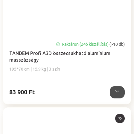
A
Raktáron (24ó kiszállítás)
(>10 db)
termék
TANDEM Profi A3D összecsukható alumínium
átlagos
masszázságy
értékelése
5-
195*70 cm | 15,9 kg | 3 szín
ből
5,0
csillag.
83 900 Ft