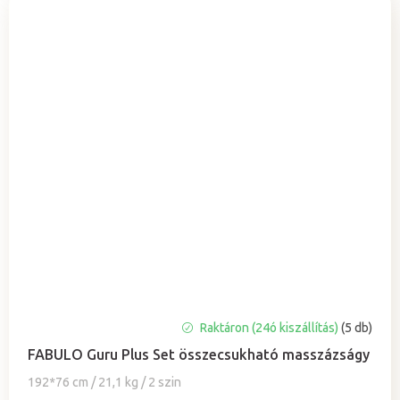
A
Raktáron (24ó kiszállítás)
(5 db)
termék
FABULO Guru Plus Set összecsukható masszázságy
átlagos
értékelése
192*76 cm / 21,1 kg / 2 szin
5-