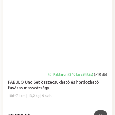
A
Raktáron (24ó kiszállítás)
(>10 db)
termék
FABULO Uno Set összecsukható és hordozható
átlagos
favázas masszázságy
értékelése
5-
186*71 cm | 13,2 kg | 9 szín
ből
4,9
csillag.