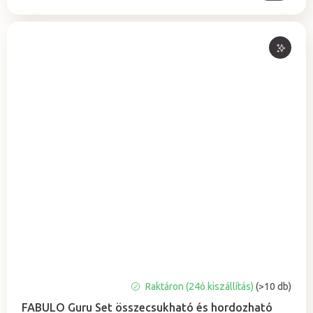
A
Raktáron (24ó kiszállítás)
(>10 db)
termék
FABULO Guru Set összecsukható és hordozható