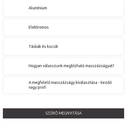
Kiváló minőséget, első osztályú alapanyagokat, professzionális
asztalos és kárpitos munkát, aprólékos minőségi
Alumínium
kidolgozottságot, stabilitást és luxust kínálunk. Az egyes márkák
esetén
30 napos pénzvisszafizetési garanciát és az asztal
Elektromos
szerkezetére akár 5
éves jótállást kínálunk
.
Táskák és kocsik
Hogyan válasszunk megbízható masszázságyat?
A megfelelő masszázságy kiválasztása - kezdő
vagy profi
SZŰRŐ MEGNYITÁSA
T