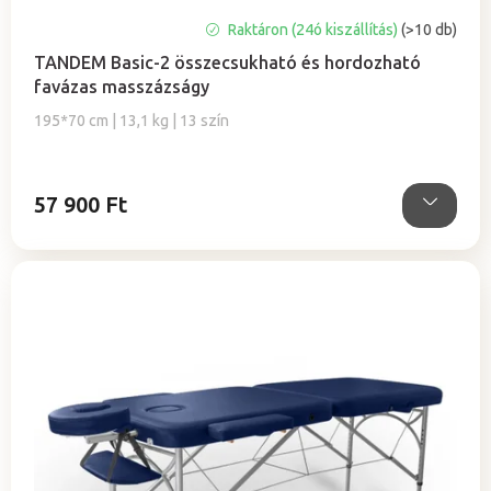
e
A
Raktáron (24ó kiszállítás)
(>10 db)
termék
TANDEM Basic-2 összecsukható és hordozható
átlagos
favázas masszázságy
értékelése
5-
195*70 cm | 13,1 kg | 13 szín
ből
5,0
csillag.
57 900 Ft