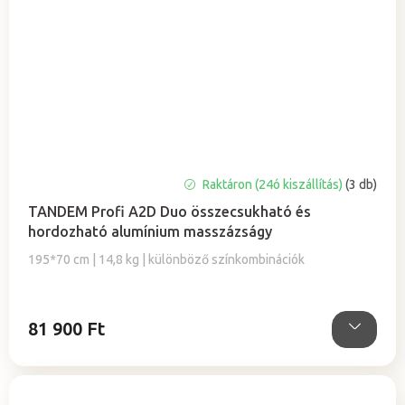
A
Raktáron (24ó kiszállítás)
(3 db)
termék
TANDEM Profi A2D Duo összecsukható és
átlagos
hordozható alumínium masszázságy
értékelése
5-
195*70 cm | 14,8 kg | különböző színkombinációk
ből
5,0
csillag.
81 900 Ft