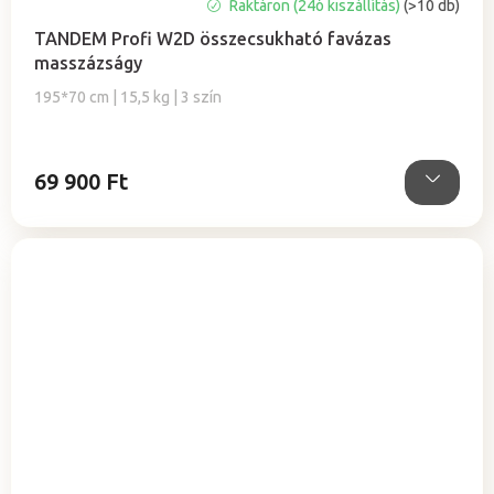
A
Raktáron (24ó kiszállítás)
(>10 db)
termék
TANDEM Profi W2D összecsukható favázas
átlagos
masszázságy
értékelése
5-
195*70 cm | 15,5 kg | 3 szín
ből
5,0
csillag.
69 900 Ft