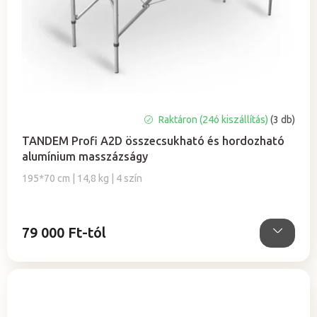
A
Raktáron (24ó kiszállítás)
(3 db)
termék
TANDEM Profi A2D összecsukható és hordozható
átlagos
alumínium masszázságy
értékelése
5-
195*70 cm | 14,8 kg | 4 szín
ből
5,0
csillag.
79 000 Ft-tól