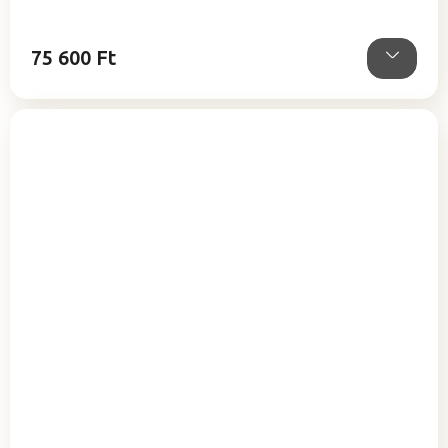
5,0
csillag.
75 600 Ft