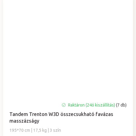
A
Raktáron (24ó kiszállítás)
(7 db)
termék
Tandem Trenton W3D összecsukható favázas
átlagos
masszázságy
értékelése
5-
195*70 cm | 17,5 kg | 3 szín
ből