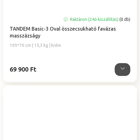
A
Raktáron (24ó kiszállítás)
(8 db)
termék
TANDEM Basic-3 Oval összecsukható favázas
átlagos
masszázságy
értékelése
5-
195*70 cm | 15,3 kg | krém
ből
5,0
csillag.
69 900 Ft