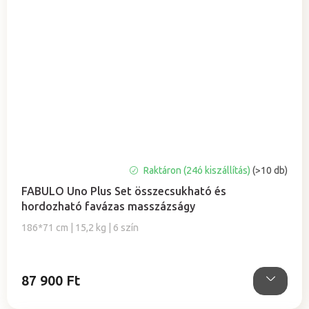
A
Raktáron (24ó kiszállítás)
(>10 db)
termék
FABULO Uno Plus Set összecsukható és
átlagos
hordozható favázas masszázságy
értékelése
5-
186*71 cm | 15,2 kg | 6 szín
ből
5,0
csillag.
87 900 Ft