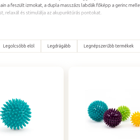
in a feszült izmokat, a dupla masszázs labdák főképp a gerinc mellet
ést, relaxál és stimulálja az akupunktúrás pontokat.
Legolcsóbb elöl
Legdrágább
Legnépszerűbb termékek