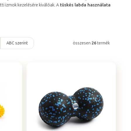
ti izmok kezelésére kiválóak. A
tüskés labda használata
ABC szerint
összesen
26
termék