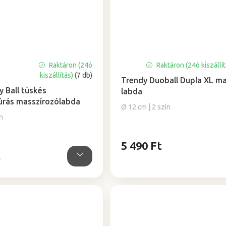
Raktáron (24ó
Raktáron (24ó kiszállí
kiszállítás)
(7 db)
Trendy Duoball Dupla XL m
y Ball tüskés
labda
úrás masszírozólabda
Ø 12 cm | 2 szín
n
5 490 Ft
t