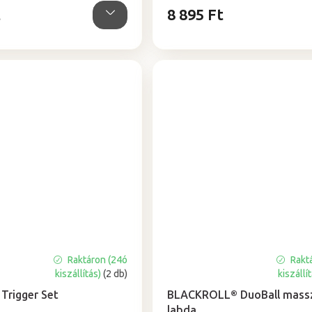
t
8 895 Ft
Raktáron (24ó
Rakt
A
kiszállítás)
(2 db)
kiszállí
termék
átlagos
 Trigger Set
BLACKROLL® DuoBall mass
értékelése
labda