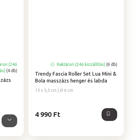
áron (24ó
Raktáron (24ó kiszállítás)
(6 db)
tás)
(4 db)
Trendy Fascia Roller Set Lua Mini &
százs
Bola masszázs henger és labda
15 x 5,5 cm | Ø 6 cm
4 990 Ft