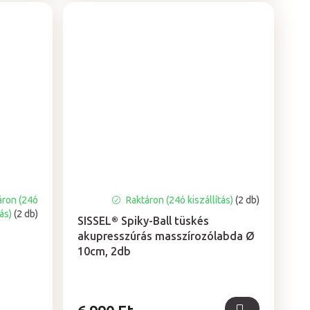
áron (24ó
Raktáron (24ó kiszállítás)
(2 db)
tás)
(2 db)
SISSEL® Spiky-Ball tüskés
akupresszúrás masszírozólabda Ø
10cm, 2db