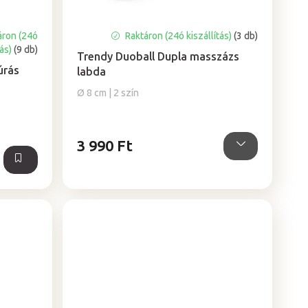
áron (24ó
Raktáron (24ó kiszállítás)
(3 db)
tás)
(9 db)
Trendy Duoball Dupla masszázs
úrás
labda
Ø 8 cm | 2 szín
3 990 Ft