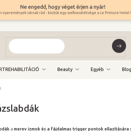
Ne engedd, hogy véget érjen a nyár!
v nyeremények várnak rád - köztük egy wellnesshétvége a Le Primore Hotel 
RTREHABILITÁCIÓ
Beauty
Egyéb
Blo
k
zslabdák
abdák
a
merev izmok és a fájdalmas trigger pontok ellazítására
s