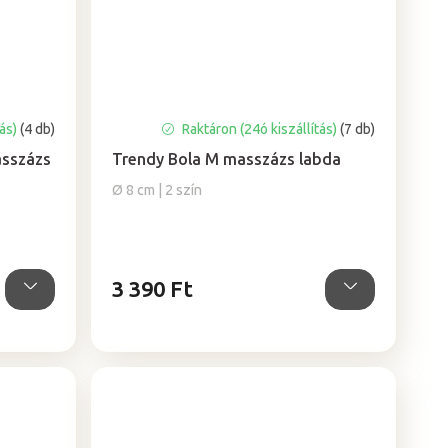
tás)
(4 db)
Raktáron (24ó kiszállítás)
(7 db)
asszázs
Trendy Bola M masszázs labda
Ø 8 cm | 2 szín
3 390 Ft