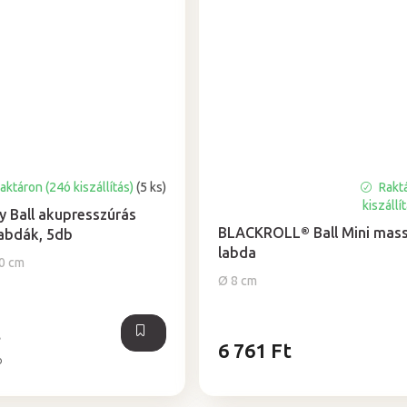
aktáron (24ó kiszállítás)
(5 ks)
Rakt
A
kiszállí
termék
y Ball akupresszúrás
átlagos
BLACKROLL® Ball Mini mas
abdák, 5db
értékelése
labda
10 cm
5-
Ø 8 cm
ből
5,0
csillag.
t
6 761 Ft
b