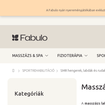
Ugrás
a
A Fabulo nyári nyereményjátékában exkluzí
fő
tartalomhoz
MASSZÁZS & SPA
FIZIOTERÁPIA
SPO
Kezdőlap
SPORTREHABILITÁCIÓ
SMR hengerek, labdák és ruda
Masszá
Kategóriák
O
átugrása
Kategóriák
l
d
A
masszázs l