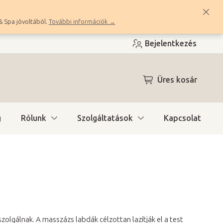
& Spa jóvoltából.
További információk →
Bejelentkezés
KOSÁR
Üres kosár
g
Rólunk
Szolgáltatások
Kapcsolat
zolgálnak. A masszázs labdák célzottan lazítják el a test