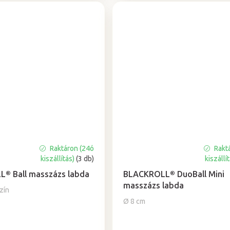
Raktáron (24ó
Rakt
A
kiszállítás)
(3 db)
kiszállí
termék
átlagos
® Ball masszázs labda
BLACKROLL® DuoBall Mini
értékelése
masszázs labda
zín
5-
Ø 8 cm
ből
5,0
csillag.