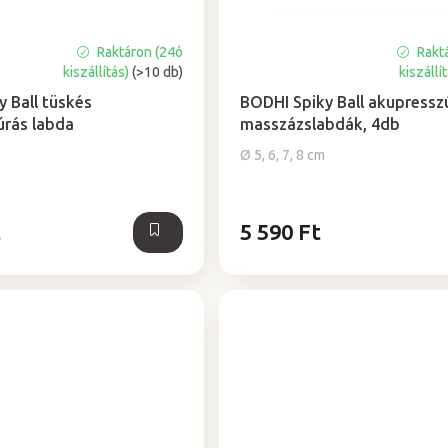
Raktáron (24ó
Rakt
A
kiszállítás)
(>10 db)
kiszállí
termék
átlagos
y Ball tüskés
BODHI Spiky Ball akupressz
értékelése
úrás labda
masszázslabdák, 4db
5-
Ø 5, 6, 7, 8 cm
ből
5,0
csillag.
t
5 590 Ft