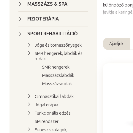
a
MASSZÁZS & SPA
különböző ponja
l
javítja a kering
s
FIZIOTERÁPIA
ó
SPORTREHABILITÁCIÓ
p
a
Ajánljuk
Jóga és tornaszőnyegek
T
n
SMR hengerek, labdák és
e
e
rudak
r
l
SMR hengerek
m
Masszázslabdák
T
é
Masszázsrudak
e
k
r
e
Gimnasztikai labdák
m
k
Jógaterápia
é
r
Funkcionális edzés
k
e
SM rendszer
e
n
Fitnesz szalagok,
k