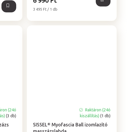
6 990 Ft
Egységár:
3 495 Ft / 1 db
áron (24ó
Raktáron (24ó
A
tás)
(3 db)
kiszállítás)
(1 db)
termék
átlagos
zázs
SISSEL® Myofascia Ball izomlazító
értékelése
masszázslabda