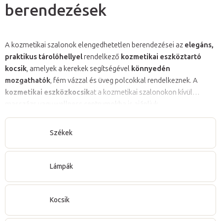
berendezések
A kozmetikai szalonok elengedhetetlen berendezései az
elegáns,
praktikus tárolóhellyel
rendelkező
kozmetikai eszköztartó
kocsik
, amelyek a kerekek segítségével
könnyedén
mozgathatók
, fém vázzal és üveg polcokkal rendelkeznek. A
kozmetikai eszközkocsik
at a kozmetikai szalonokon kívül
masszázs vagy wellness centrumokba is ajánljuk.
Székek
Lámpák
Kocsik