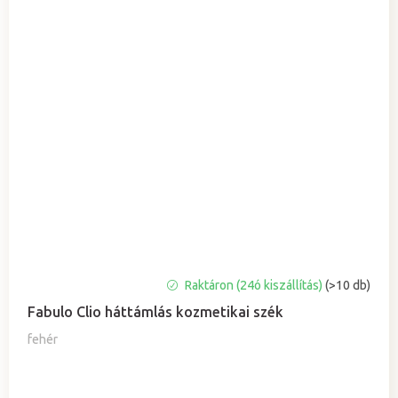
A
Raktáron (24ó kiszállítás)
(>10 db)
termék
Fabulo Clio háttámlás kozmetikai szék
átlagos
értékelése
fehér
5-
ből
4,5