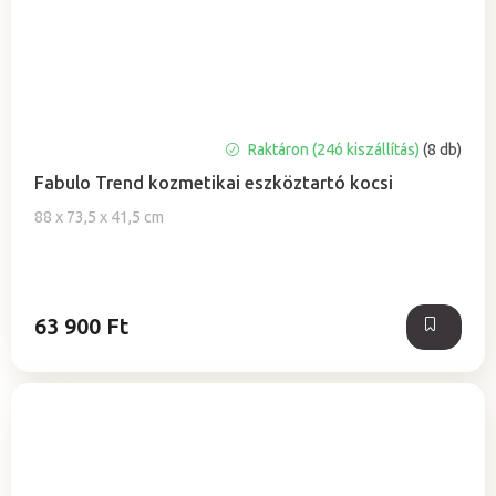
A
Raktáron (24ó kiszállítás)
(8 db)
termék
Fabulo Trend kozmetikai eszköztartó kocsi
átlagos
értékelése
88 x 73,5 x 41,5 cm
5-
ből
0,0
csillag.
63 900 Ft