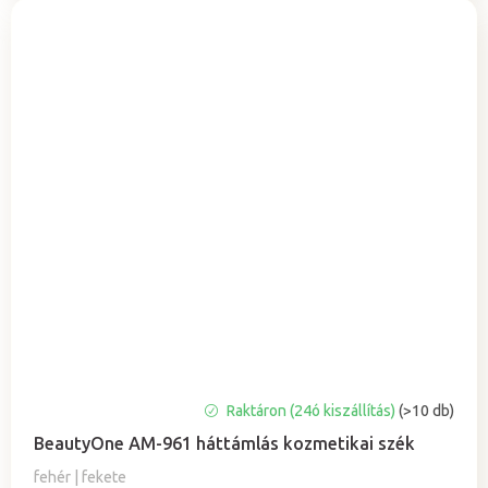
A
Raktáron (24ó kiszállítás)
(>10 db)
termék
BeautyOne AM-961 háttámlás kozmetikai szék
átlagos
értékelése
fehér | fekete