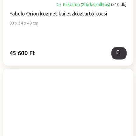
A
Raktáron (24ó kiszállítás)
(>10 db)
termék
Fabulo Orion kozmetikai eszköztartó kocsi
átlagos
értékelése
83 x 54 x 40 cm
5-
ből
5,0
csillag.
45 600 Ft