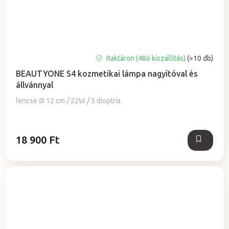
A
Raktáron (48ó kiszállítás)
(>10 db)
termék
BEAUTYONE S4 kozmetikai lámpa nagyítóval és
átlagos
állvánnyal
értékelése
5-
lencse Ø 12 cm / 22W / 5 dioptria
ből
5,0
csillag.
18 900 Ft