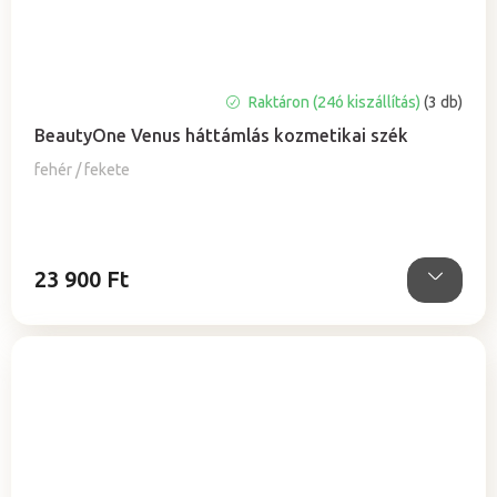
A
Raktáron (24ó kiszállítás)
(3 db)
termék
BeautyOne Venus háttámlás kozmetikai szék
átlagos
értékelése
fehér / fekete
5-
ből
5,0
csillag.
23 900 Ft