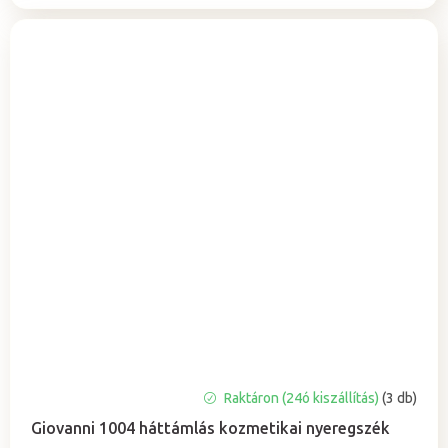
A
Raktáron (24ó kiszállítás)
(3 db)
termék
Giovanni 1004 háttámlás kozmetikai nyeregszék
átlagos