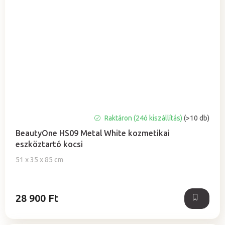
A
Raktáron (24ó kiszállítás)
(>10 db)
termék
BeautyOne HS09 Metal White kozmetikai
átlagos
eszköztartó kocsi
értékelése
5-
51 x 35 x 85 cm
ből
4,8
csillag.
28 900 Ft