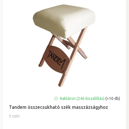
A
Raktáron (24ó kiszállítás)
(>10 db)
termék
Tandem összecsukható szék masszázságyhoz
átlagos
értékelése
3 szín
5-
ből