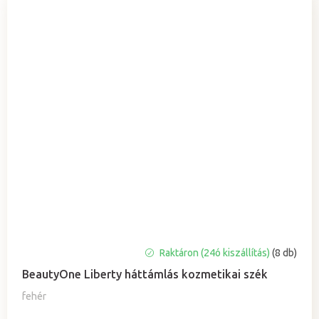
A
Raktáron (24ó kiszállítás)
(8 db)
termék
BeautyOne Liberty háttámlás kozmetikai szék
átlagos
értékelése
fehér
5-