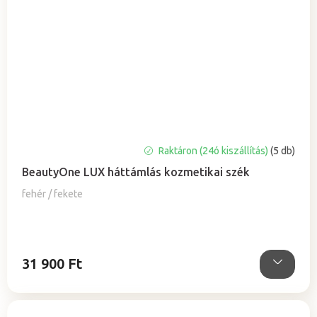
A
Raktáron (24ó kiszállítás)
(5 db)
termék
BeautyOne LUX háttámlás kozmetikai szék
átlagos
értékelése
fehér / fekete
5-
ből
5,0
csillag.
31 900 Ft