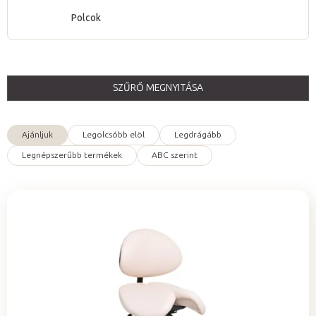
Polcok
SZŰRŐ MEGNYITÁSA
T
e
Ajánljuk
Legolcsóbb elöl
Legdrágább
r
T
Legnépszerűbb termékek
ABC szerint
m
e
é
r
k
m
e
é
k
k
l
e
i
k
s
r
t