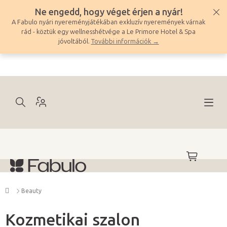
Ugrás
Ne engedd, hogy véget érjen a nyár!
a
A Fabulo nyári nyereményjátékában exkluzív nyeremények várnak
fő
rád - köztük egy wellnesshétvége a Le Primore Hotel & Spa
tartalomhoz
jóvoltából.
További információk →
KOSÁR
Kezdőlap
Beauty
Kozmetikai szalon