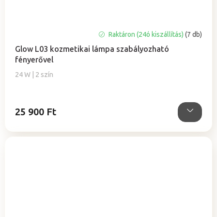
A
Raktáron (24ó kiszállítás)
(7 db)
termék
Glow L03 kozmetikai lámpa szabályozható
átlagos
fényerővel
értékelése
5-
24 W | 2 szín
ből
5,0
csillag.
25 900 Ft