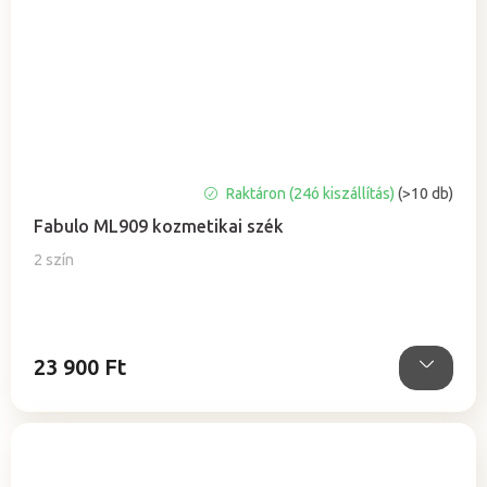
A
Raktáron (24ó kiszállítás)
(>10 db)
termék
Fabulo ML909 kozmetikai szék
átlagos
értékelése
2 szín
5-
ből
5,0
csillag.
23 900 Ft