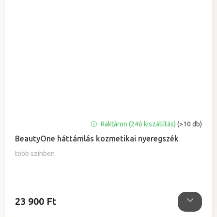
A
Raktáron (24ó kiszállítás)
(>10 db)
termék
BeautyOne háttámlás kozmetikai nyeregszék
átlagos
értékelése
több színben
5-
ből
5,0
csillag.
23 900 Ft