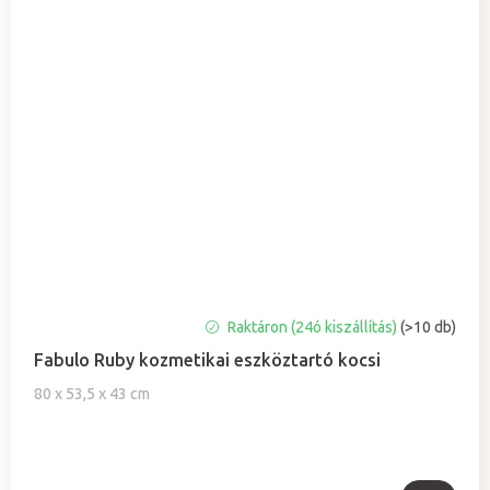
A
Raktáron (24ó kiszállítás)
(>10 db)
termék
Fabulo Ruby kozmetikai eszköztartó kocsi
átlagos
értékelése
80 x 53,5 x 43 cm
5-
ből
0,0
csillag.