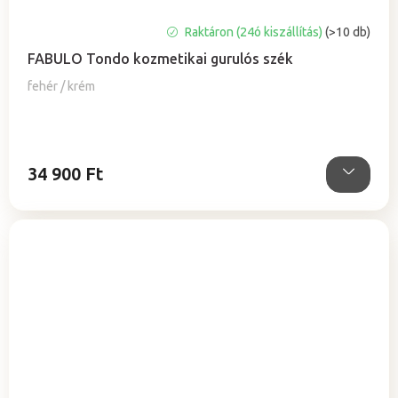
A
Raktáron (24ó kiszállítás)
(>10 db)
termék
FABULO Tondo kozmetikai gurulós szék
átlagos
értékelése
fehér / krém
5-
ből
5,0
csillag.
34 900 Ft