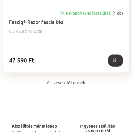
Raktáron (24ó kiszállítás)
(1 db)
Fasciq® Razor fascia kés
0,5 x 3,8 x 19,2 cm
47 590 Ft
összesen
18
termék
L
i
s
t
a
i
Kiszállítás már másnap
Ingyenes szállítás
r
25 000 Ft-tól