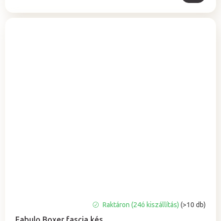
A
Raktáron (24ó kiszállítás)
(>10 db)
termék
Fabulo Boxer fascia kés