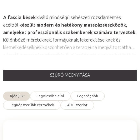
A fascia kések
kiváló minőségű sebészeti rozsdamentes
acélból
készült modern és hatékony masszázseszközök,
amelyeket professzionális szakemberek számára terveztek
.
Különböző méretüknek, formájuknak, lekerekítéseiknek és
kiemelkedéseiknek köszönhetően a terapeuta megváltoztathatja
a fasciális masszázs intenzitását, ellenőrizheti a helyes hatását és
a testre gyakorolt pontos célzást. A fascia kések hatása a fasciák
hatékony ellazításában rejlik, amelyet
manuális terápiák,
SZŰRŐ MEGNYITÁSA
rehabilitációk részeként, mozgásszervi fájdalmak
T
megszüntetésére, a mobilitás fokozására, a regeneráció és
e
a vérkeringés támogatására is használnak.
Ajánljuk
Legolcsóbb elöl
Legdrágább
r
T
Legnépszerűbb termékek
ABC szerint
m
e
é
r
k
m
e
é