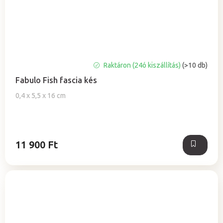
A
Raktáron (24ó kiszállítás)
(>10 db)
termék
Fabulo Fish fascia kés
átlagos
értékelése
0,4 x 5,5 x 16 cm
5-
ből
0,0
csillag.
11 900 Ft