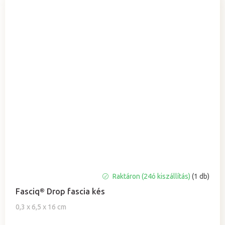
Raktáron (24ó kiszállítás)
(1 db)
Fasciq® Drop fascia kés
0,3 x 6,5 x 16 cm