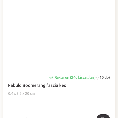
A
Raktáron (24ó kiszállítás)
(>10 db)
termék
Fabulo Boomerang fascia kés
átlagos
értékelése
0,4 x 3,5 x 20 cm
5-
ből
0,0
csillag.