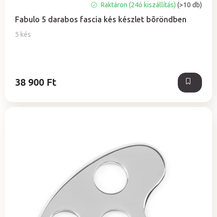
A
Raktáron (24ó kiszállítás)
(>10 db)
termék
Fabulo 5 darabos fascia kés készlet bõröndben
átlagos
értékelése
5 kés
5-
ből
5,0
csillag.
38 900 Ft