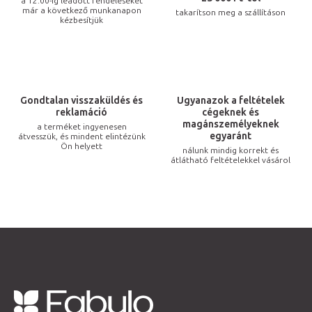
a 12:00-ig leadott rendeléseket
már a következő munkanapon
takarítson meg a szállításon
á
kézbesítjük
n
y
í
t
Gondtalan visszaküldés és
Ugyanazok a feltételek
á
reklamáció
cégeknek és
s
magánszemélyeknek
a terméket ingyenesen
egyaránt
átvesszük, és mindent elintézünk
e
Ön helyett
nálunk mindig korrekt és
l
átlátható feltételekkel vásárol
e
m
e
i