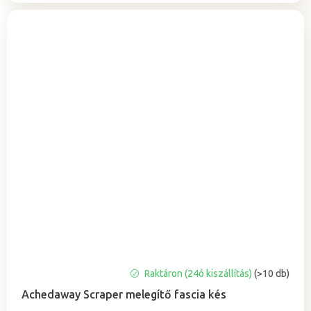
A
Raktáron (24ó kiszállítás)
(>10 db)
termék
Achedaway Scraper melegítő fascia kés
átlagos