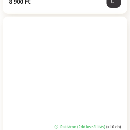
8 900 Ft
A
Raktáron (24ó kiszállítás)
(>10 db)