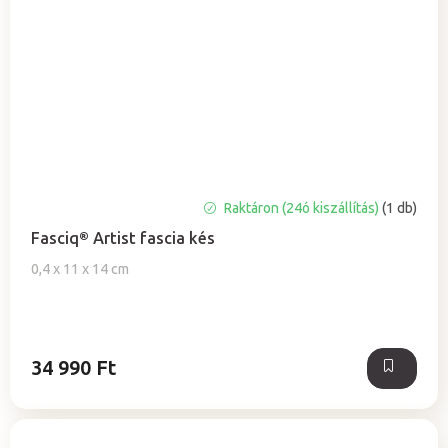
A
Raktáron (24ó kiszállítás)
(1 db)
termék
Fasciq® Artist fascia kés
átlagos
értékelése
0,4 x 11 x 14 cm
5-
ből
5,0
csillag.
34 990 Ft