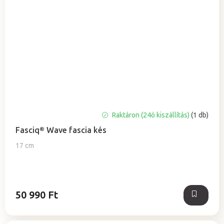
Raktáron (24ó kiszállítás)
(1 db)
Fasciq® Wave fascia kés
17 cm
50 990 Ft