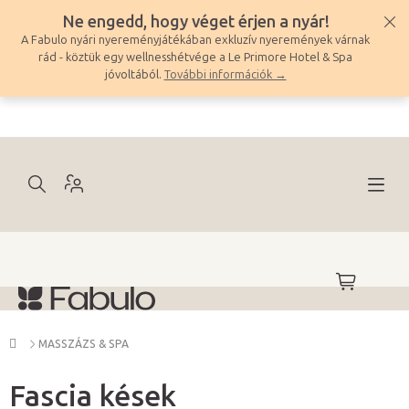
Ugrás
Ne engedd, hogy véget érjen a nyár!
a
A Fabulo nyári nyereményjátékában exkluzív nyeremények várnak
fő
rád - köztük egy wellnesshétvége a Le Primore Hotel & Spa
tartalomhoz
jóvoltából.
További információk →
KOSÁR
Kezdőlap
MASSZÁZS & SPA
Fascia kések