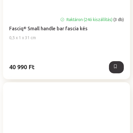
A
Raktáron (24ó kiszállítás)
(3 db)
termék
Fasciq® Small handle bar fascia kés
átlagos
értékelése
0,5 x 1 x 31 cm
5-
ből
0,0
csillag.
40 990 Ft