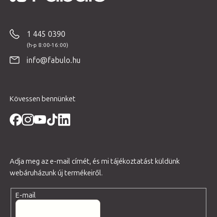
L
á
b
1 445 0390
l
é
info@fabulo.hu
c
Kövessen bennünket
Adja meg az e-mail címét, és mi tájékoztatást küldünk
webáruházunk új termékeiről.
E-mail