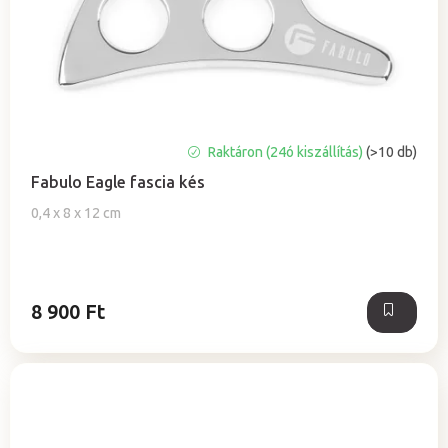
A
Raktáron (24ó kiszállítás)
(>10 db)
termék
Fabulo Eagle fascia kés
átlagos
értékelése
0,4 x 8 x 12 cm
5-
ből
5,0
csillag.
8 900 Ft