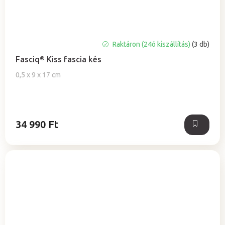
Raktáron (24ó kiszállítás)
(3 db)
Fasciq® Kiss fascia kés
0,5 x 9 x 17 cm
34 990 Ft