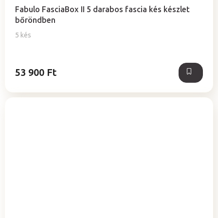
termék
Fabulo FasciaBox II 5 darabos fascia kés készlet
átlagos
bőröndben
értékelése
5-
5 kés
ből
5,0
csillag.
53 900 Ft