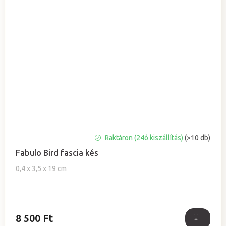
A
Raktáron (24ó kiszállítás)
(>10 db)
termék
Fabulo Bird fascia kés
átlagos
értékelése
0,4 x 3,5 x 19 cm
5-
ből
5,0
csillag.
8 500 Ft