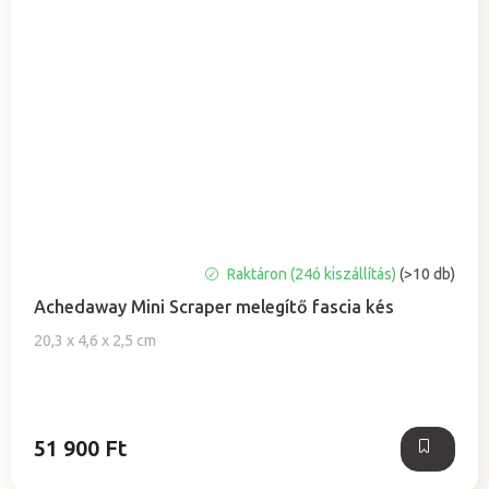
A
Raktáron (24ó kiszállítás)
(>10 db)
termék
Achedaway Mini Scraper melegítő fascia kés
átlagos
értékelése
20,3 x 4,6 x 2,5 cm
5-
ből
5,0
csillag.
51 900 Ft