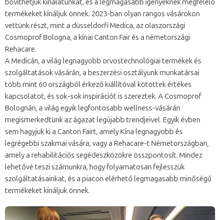
bővíthetjük kínálatunkat, és a legmagasabb igényeknek megfelelő
termékeket kínáljuk önnek. 2023-ban olyan rangos vásárokon
vettünk részt, mint a düsseldorfi Medica, az olaszországi
Cosmoprof Bologna, a kínai Canton Fair és a németországi
Rehacare.
A Medicán, a világ legnagyobb orvostechnológiai termékek és
szolgáltatások vásárán, a beszerzési osztályunk munkatársai
több mint 60 országból érkező kiállítóval kötöttek értékes
kapcsolatot, és sok-sok inspirációt is szereztek. A Cosmoprof
Bolognán, a világ egyik legfontosabb wellness-vásárán
megismerkedtünk az ágazat legújabb trendjeivel. Egyik évben
sem hagyjuk ki a Canton Fairt, amely Kína legnagyobb és
legrégebbi szakmai vására, vagy a Rehacare-t Németországban,
amely a rehabilitációs segédeszközökre összpontosít. Mindez
lehetővé teszi számunkra, hogy folyamatosan fejlesszük
szolgáltatásainkat, és a piacon elérhető legmagasabb minőségű
termékeket kínáljuk önnek.