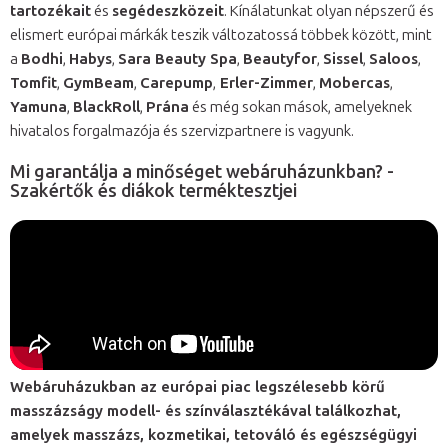
tartozékait
és
segédeszközeit
. Kínálatunkat olyan népszerű és
elismert európai márkák teszik változatossá többek között, mint
a
Bodhi
,
Habys
,
Sara Beauty Spa
,
Beautyfor
,
Sissel
,
Saloos
,
Tomfit
,
GymBeam
,
Carepump
,
Erler-Zimmer
,
Mobercas
,
Yamuna
,
BlackRoll
,
Prána
és még sokan mások, amelyeknek
hivatalos forgalmazója és szervizpartnere is vagyunk.
Mi garantálja a minőséget webáruházunkban? -
Szakértők és diákok terméktesztjei
Webáruházukban az európai piac legszélesebb körű
masszázságy modell- és színválasztékával találkozhat,
amelyek masszázs, kozmetikai, tetováló és egészségügyi