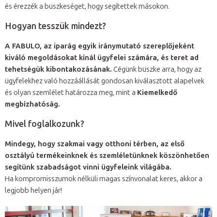
és érezzék a büszkeséget, hogy segítettek másokon.
Hogyan tesszük mindezt?
A FABULO, az iparág egyik iránymutató szereplőjeként
kiváló megoldásokat kínál ügyfelei számára, és teret ad
tehetségük kibontakozásának.
Cégünk büszke arra, hogy az
ügyfelekhez való hozzáállását gondosan kiválasztott alapelvek
és olyan szemlélet határozza meg, mint a
Kiemelkedő
megbízhatóság.
Mivel foglalkozunk?
Mindegy, hogy szakmai vagy otthoni térben, az első
osztályú termékeinknek és szemléletünknek köszönhetően
segítünk szabadságot vinni ügyfeleink világába.
Ha kompromisszumok nélküli magas színvonalat keres, akkor a
legjobb helyen jár!