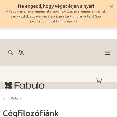
Ugrás
Ne engedd, hogy véget érjen a nyár!
a
A Fabulo nyári nyereményjátékában exkluzív nyeremények várnak
fő
rád - köztük egy wellnesshétvége a Le Primore Hotel & Spa
tartalomhoz
jóvoltából.
További információk →
KOSÁR
Kezdőlap
Rólunk
Cégfilozófiánk