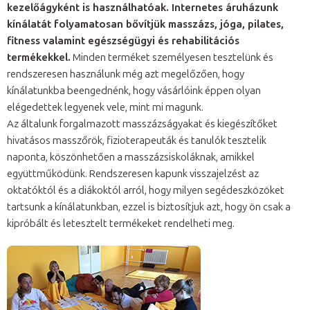
kezelőágyként is használhatóak. Internetes áruházunk
kínálatát folyamatosan bővítjük masszázs, jóga, pilates,
fitness valamint egészségügyi és rehabilitációs
termékekkel.
Minden terméket személyesen tesztelünk és
rendszeresen használunk még azt megelőzően, hogy
kínálatunkba beengednénk, hogy vásárlóink éppen olyan
elégedettek legyenek vele, mint mi magunk.
Az általunk forgalmazott masszázságyakat és kiegészítőket
hivatásos masszőrök, fizioterapeuták és tanulók tesztelik
naponta, köszönhetően a masszázsiskoláknak, amikkel
együttműködünk. Rendszeresen kapunk visszajelzést az
oktatóktól és a diákoktól arról, hogy milyen segédeszközöket
tartsunk a kínálatunkban, ezzel is biztosítjuk azt, hogy ön csak a
kipróbált és letesztelt termékeket rendelheti meg.