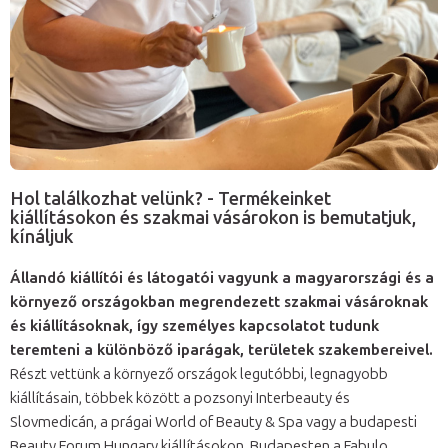
Hol találkozhat velünk? - Termékeinket
kiállításokon és szakmai vásárokon is bemutatjuk,
kínáljuk
Állandó kiállítói és látogatói vagyunk a magyarországi és a
környező országokban megrendezett szakmai vásároknak
és kiállításoknak, így személyes kapcsolatot tudunk
teremteni a különböző iparágak, területek szakembereivel.
Részt vettünk a környező országok legutóbbi, legnagyobb
kiállításain, többek között a pozsonyi Interbeauty és
Slovmedicán, a prágai World of Beauty & Spa vagy a budapesti
Beauty Forum Hungary kiállításokon. Budapesten a Fabulo