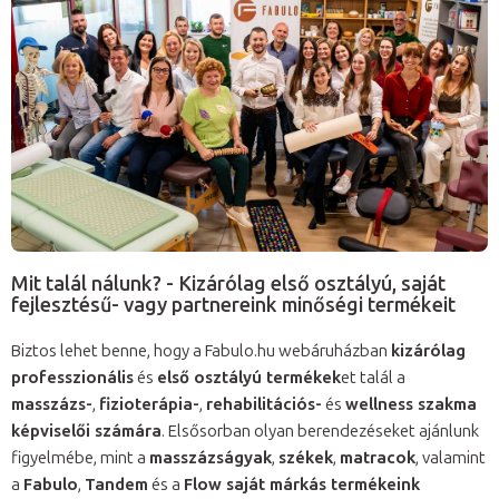
Mit talál nálunk? - Kizárólag első osztályú, saját
fejlesztésű- vagy partnereink minőségi termékeit
Biztos lehet benne, hogy a Fabulo.hu webáruházban
kizárólag
professzionális
és
első osztályú termékek
et talál a
masszázs-
,
fizioterápia-
,
rehabilitációs-
és
wellness szakma
képviselői számára
. Elsősorban olyan berendezéseket ajánlunk
figyelmébe, mint a
masszázságyak
,
székek
,
matracok
, valamint
a
Fabulo
,
Tandem
és a
Flow saját márkás termékeink