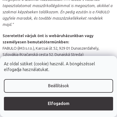
tapasztalatomat masszőrkollégáimmal is megosztom, akikkel a
szakmai képzéseken találkozom. Én pedig ezután is a FABULO
ügyfele maradok, és további masszázskellékeket rendelek
majd."
Szeretettel várjuk önt is webáruházunkban vagy
személyesen bemutatótermünkben:
FABULO (iM3 s.r.o.), Karcsai út 52, 929 01 Dunaszerdahely,
Szlovákia (Kračanská cesta 52, Dunajská Streda)
Tel.: 1 445 0390, E-mail:
info@fabulo.hu
Az oldal sütiket (cookie) használ. A böngészéssel
elfogadja használatukat.
Tudja meg, miért választják ügyfeleink a FABULO-t
>
Beállítások
Elfogadom