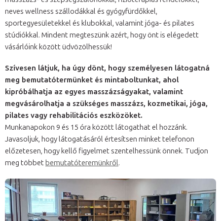
neves wellness szállodákkal és gyógyfürdőkkel,
sportegyesületekkel és klubokkal, valamint jóga- és pilates
stúdiókkal. Mindent megteszünk azért, hogy önt is elégedett
vásárlóink között üdvözölhessük!
Szívesen látjuk, ha úgy dönt, hogy személyesen látogatná
meg bemutatótermünket és mintaboltunkat, ahol
kipróbálhatja az egyes masszázságyakat, valamint
megvásárolhatja a szükséges masszázs, kozmetikai, jóga,
pilates vagy rehabilitációs eszközöket.
Munkanapokon 9 és 15 óra között látogathat el hozzánk.
Javasoljuk, hogy látogatásáról értesítsen minket telefonon
előzetesen, hogy kellő figyelmet szentelhessünk önnek. Tudjon
meg többet
bemutatóteremünkről
.