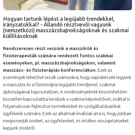
Hogyan tartunk lépést a legújabb trendekkel,
irányzatokkal? - Állandó résztvevői vagyunk
(nemzetközi) masszázsbajnokságoknak és szakmai
kiállításoknak
Rendszeresen részt veszünk a masszőrök és
fizioterapeuták számára rendezett fontos szakmai
eseményeken, pl. masszázsbajnokságokon, valamint
masszázs- és fizioterápiás konferenciákon.
Ezek az
események lehetővé teszik számunkra, hogy naprakészek legyünk
a masszázs és a fizioterápia legújabb trendjeivel, szakmai
újdonságaival kapcsolatban. A rendezvényeknek köszönhetően
közvetlen kapcsolatba kerülünk a szakma képviselőivel, ezáltal is
folyamatosan fejlesztve termékeinket és szolgáltatásainkat
ügyfeleink számára. Ezek az alkalmak kiválóak arra is, hogy jobban
megismerjük önöket, az ügyfeleinket, és értékes visszajelzéseket
kapjunk önöktől.