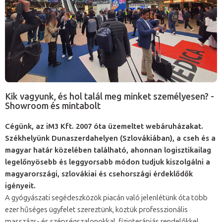
Kik vagyunk, és hol talál meg minket személyesen? -
Showroom és mintabolt
Cégünk, az iM3 Kft. 2007 óta üzemeltet webáruházakat.
Székhelyünk Dunaszerdahelyen (Szlovákiában), a cseh és a
magyar határ közelében található, ahonnan logisztikailag
legelőnyösebb és leggyorsabb módon tudjuk kiszolgálni a
magyarországi, szlovákiai és csehországi érdeklődők
igényeit.
A gyógyászati segédeszközök piacán való jelenlétünk óta több
ezer hűséges ügyfelet szereztünk, köztük professzionális
masszázs- és szépségszalonokkal, fizioterápiás rendelőkkel,