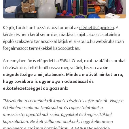
Kérjük, forduljon hozzánk bizalommal az
elérhetőségeinken
. A
kérdezés nem kerül semmibe, ráadásul saját tapasztalatainkra
épülő szakszerű tanácsokkal látjuk el a Fabulo.hu webáruházban
forgalmazott termékekkel kapcsolatban.
Amennyiben ön is elégedett a FABULO-val, mint az alábbi sorokat
író vásárlónk, feltétlenül ossza meg velünk, hiszen
az ön
elégedettsége a mi jutalmunk. Mindez motivál minket arra,
hogy továbbra is ugyanolyan odaadással és
elkötelezettséggel dolgozzunk:
"Köszönöm a termékekről kapott részletes információt. Nagyra
értékelem szakmai tanácsaikat és tapasztalatukat a
masszázsterapeutáknak szánt ágyakkal és kiegészítőkkel
kapcsolatban. Be kell vallanom önöknek, hogy kellemesen
meglepett a szakmai hozzáállásuk. A FABULO-s vásárlási