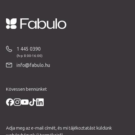
L
á
b
1 445 0390
l
é
info@fabulo.hu
c
Kövessen bennünket
Adja meg az e-mail címét, és mi tájékoztatást küldünk