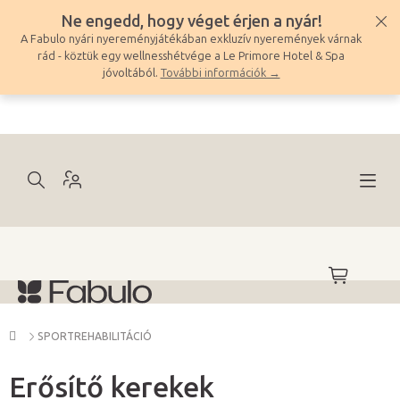
Ugrás
Ne engedd, hogy véget érjen a nyár!
a
A Fabulo nyári nyereményjátékában exkluzív nyeremények várnak
fő
rád - köztük egy wellnesshétvége a Le Primore Hotel & Spa
tartalomhoz
jóvoltából.
További információk →
KOSÁR
Kezdőlap
SPORTREHABILITÁCIÓ
Erősítő kerekek