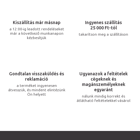
t
a
i
Kiszállítás már másnap
Ingyenes szállítás
r
25 000 Ft-tól
a 12:00-ig leadott rendeléseket
már a következő munkanapon
takarítson meg a szállításon
á
kézbesítjük
n
y
í
t
Gondtalan visszaküldés és
Ugyanazok a feltételek
á
reklamáció
cégeknek és
s
magánszemélyeknek
a terméket ingyenesen
egyaránt
átvesszük, és mindent elintézünk
e
Ön helyett
nálunk mindig korrekt és
l
átlátható feltételekkel vásárol
e
m
e
i