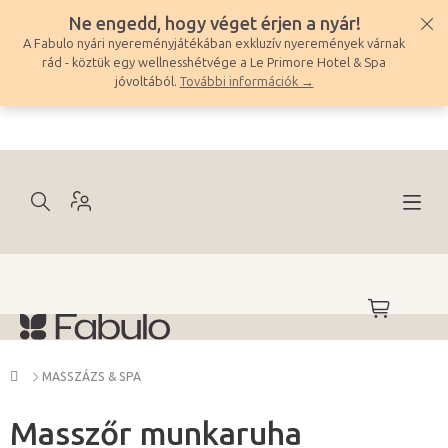
Ugrás
Ne engedd, hogy véget érjen a nyár!
a
A Fabulo nyári nyereményjátékában exkluzív nyeremények várnak
fő
rád - köztük egy wellnesshétvége a Le Primore Hotel & Spa
tartalomhoz
jóvoltából.
További információk →
KOSÁR
Kezdőlap
MASSZÁZS & SPA
Masszőr munkaruha