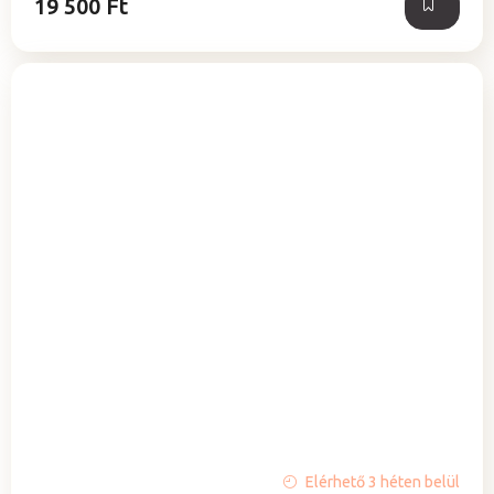
19 500 Ft
A
Elérhető 3 héten belül