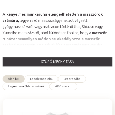
A kényelmes munkaruha elengedhetetlen a masszőrök
számára,
legyen szó masszázságy mellett végzett
gyógymasszázsról vagy matracon történő thai, Shiatsu vagy
Yumeiho masszázsról, ahol különösen fontos, hogy a
masszőr
ruházat semmilyen módon se akadályozza a masszőr
szabad mozgását.
Az általunk kínált
masszőr munkaruha
kiváló minőségű alapanyagokból
készült. A kínálatunkban
található
divatos nadrágok és pólók
a masszőrökön kívül
SZŰRŐ MEGNYITÁSA
gyógytornászoknak, kozmetikusoknak, körömstúdiók
T
dolgozóinak, orvosoknak, gyógyszerészeknek, ápolóknak és
e
egyéb egészségügyi dolgozóknak is kiválóan alkalmasak.
Ajánljuk
Legolcsóbb elöl
Legdrágább
r
T
Legnépszerűbb termékek
ABC szerint
m
e
é
r
k
m
e
é