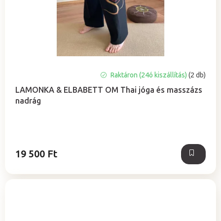
A
Raktáron (24ó kiszállítás)
(2 db)
termék
LAMONKA & ELBABETT OM Thai jóga és masszázs
átlagos
nadrág
értékelése
5-
ből
5,0
csillag.
19 500 Ft