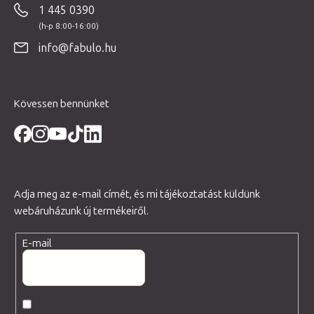
1 445 0390
l
é
info@fabulo.hu
c
Kövessen bennünket
Adja meg az e-mail címét, és mi tájékoztatást küldünk
webáruházunk új termékeiről.
E-mail