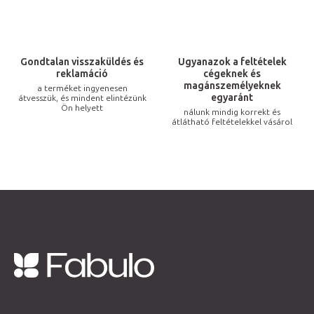
y
í
t
Gondtalan visszaküldés és
Ugyanazok a feltételek
á
reklamáció
cégeknek és
s
magánszemélyeknek
a terméket ingyenesen
egyaránt
átvesszük, és mindent elintézünk
e
Ön helyett
nálunk mindig korrekt és
l
átlátható feltételekkel vásárol
e
m
e
i
L
á
b