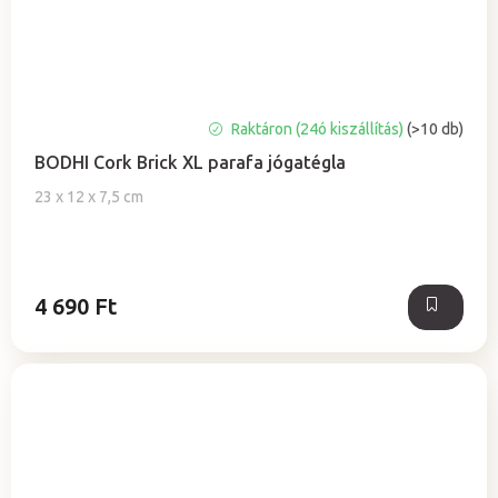
A
Raktáron (24ó kiszállítás)
(>10 db)
termék
BODHI Cork Brick XL parafa jógatégla
átlagos
értékelése
23 x 12 x 7,5 cm
5-
ből
5,0
csillag.
4 690 Ft