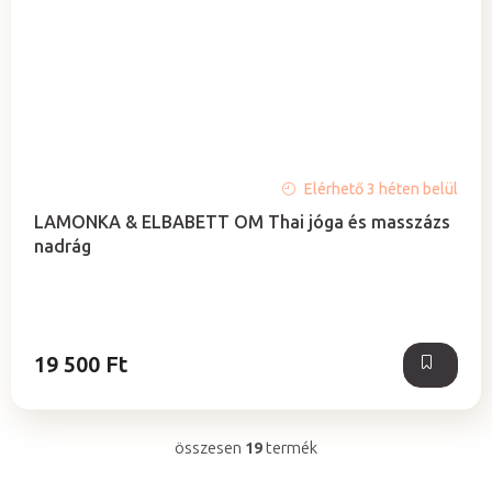
A
Elérhető 3 héten belül
termék
LAMONKA & ELBABETT OM Thai jóga és masszázs
átlagos
nadrág
értékelése
5-
ből
5,0
csillag.
19 500 Ft
összesen
19
termék
L
i