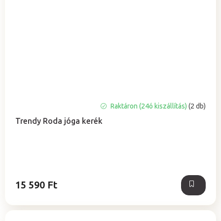
A
Raktáron (24ó kiszállítás)
(2 db)
termék
Trendy Roda jóga kerék
átlagos
értékelése
5-
ből
5,0
csillag.
15 590 Ft