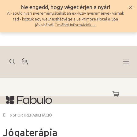
Ugrás
Ne engedd, hogy véget érjen a nyár!
a
A Fabulo nyári nyereményjátékában exkluzív nyeremények várnak
fő
rád - köztük egy wellnesshétvége a Le Primore Hotel & Spa
tartalomhoz
jóvoltából.
További információk →
KOSÁR
Kezdőlap
SPORTREHABILITÁCIÓ
Jógaterápia