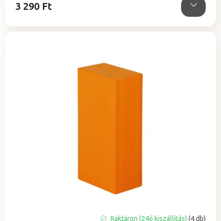
3 290 Ft
A
Raktáron (24ó kiszállítás)
(4 db)