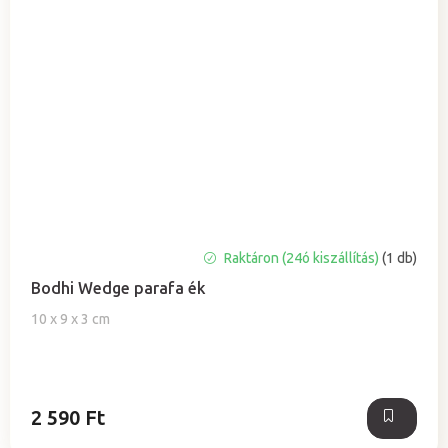
Raktáron (24ó kiszállítás)
(1 db)
Bodhi Wedge parafa ék
10 x 9 x 3 cm
2 590 Ft