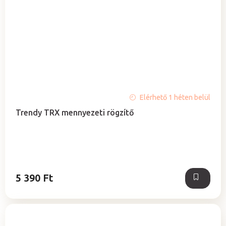
A
Elérhető 1 héten belül
termék
Trendy TRX mennyezeti rögzítő
átlagos
értékelése
5-
ből
5,0
csillag.
5 390 Ft