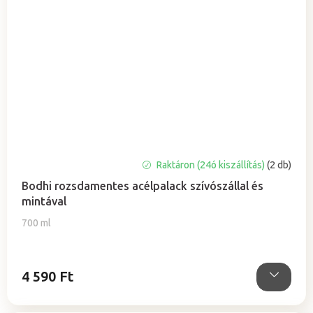
A
Raktáron (24ó kiszállítás)
(2 db)
termék
Bodhi rozsdamentes acélpalack szívószállal és
átlagos
mintával
értékelése
5-
700 ml
ből
5,0
csillag.
4 590 Ft