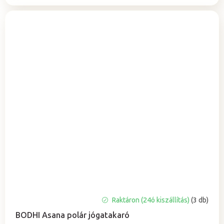
A
Raktáron (24ó kiszállítás)
(3 db)
termék
BODHI Asana polár jógatakaró
átlagos