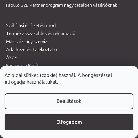
Fabulo B2B Partner program nagy tételben vásárlóknak
Szállítási és fizetési mód
Termékvisszaküldés és reklamáció
Masszázságy szerviz
Adatkezelési tájékoztató
ÁSZF
Fogyasztó Barát
Termékhasználati útmutatók
Az oldal sütiket (cookie) használ. A böngészéssel
elfogadja használatukat.
Beállítások
Webáruház értékelése
Elfogadom
TOVÁBBI VÉLEMÉNYEK