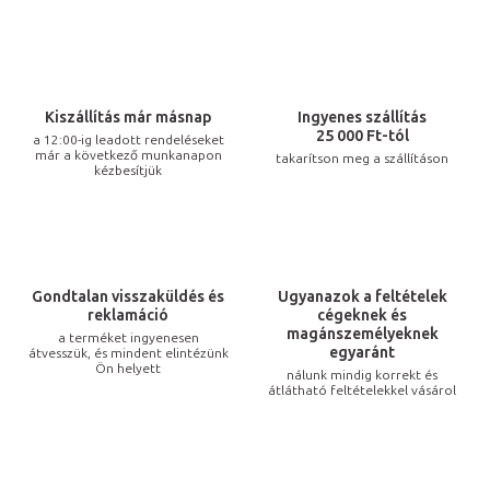
s
t
a
i
Kiszállítás már másnap
Ingyenes szállítás
r
25 000 Ft-tól
a 12:00-ig leadott rendeléseket
már a következő munkanapon
takarítson meg a szállításon
á
kézbesítjük
n
y
í
t
Gondtalan visszaküldés és
Ugyanazok a feltételek
á
reklamáció
cégeknek és
s
magánszemélyeknek
a terméket ingyenesen
egyaránt
átvesszük, és mindent elintézünk
e
Ön helyett
nálunk mindig korrekt és
l
átlátható feltételekkel vásárol
e
m
e