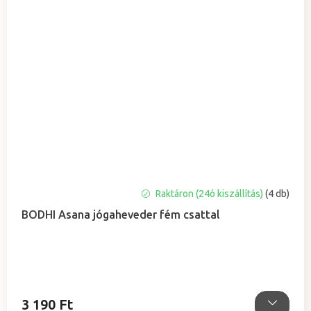
A
Raktáron (24ó kiszállítás)
(4 db)
termék
BODHI Asana jógaheveder fém csattal
átlagos
értékelése
5-
ből
5,0
csillag.
3 190 Ft