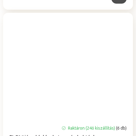
A
Raktáron (24ó kiszállítás)
(6 db)
termék