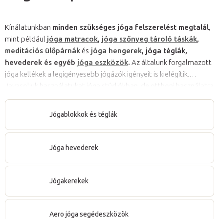
Kínálatunkban
minden szükséges jóga felszerelést megtalál
,
mint például
jóga matracok
,
jóga szőnyeg tároló táskák
,
meditációs ülőpárnák
és
jóga hengerek
, jóga téglák,
hevederek és egyéb
jóga eszközök
.
Az általunk forgalmazott
jóga kellékek a legigényesebb jógázók igényeit is kielégítik.
Javasoljuk használatukat jóga stúdiókban, de otthoni használatra
is kiválóak. Kínálatunkban az
egészséges alváshoz
és a
test
regenerációjához
szükséges eszközöket is talál.
Jógablokkok és téglák
Jóga hevederek
Jógakerekek
Aero jóga segédeszközök