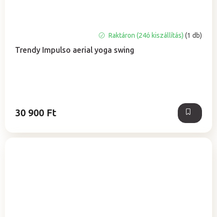
A
Raktáron (24ó kiszállítás)
(1 db)
termék
Trendy Impulso aerial yoga swing
átlagos
értékelése
5-
ből
5,0
csillag.
30 900 Ft