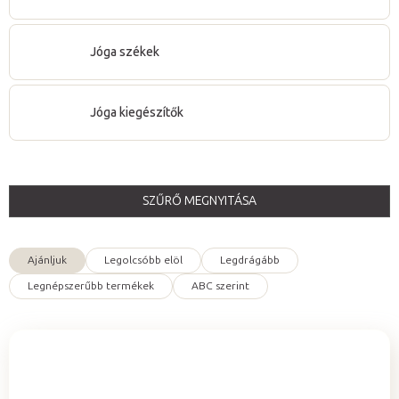
Jóga székek
Jóga kiegészítők
SZŰRŐ MEGNYITÁSA
T
e
Ajánljuk
Legolcsóbb elöl
Legdrágább
r
T
Legnépszerűbb termékek
ABC szerint
m
e
é
r
k
m
e
é
k
k