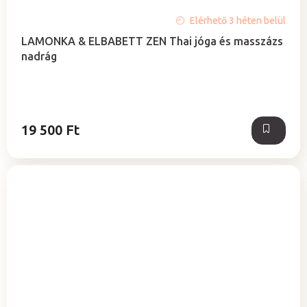
A
Elérhető 3 héten belül
termék
LAMONKA & ELBABETT ZEN Thai jóga és masszázs
átlagos
nadrág
értékelése
5-
ből
5,0
csillag.
19 500 Ft