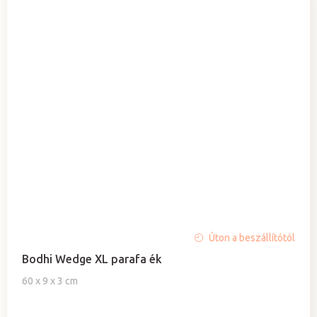
Úton a beszállítótól
Bodhi Wedge XL parafa ék
60 x 9 x 3 cm