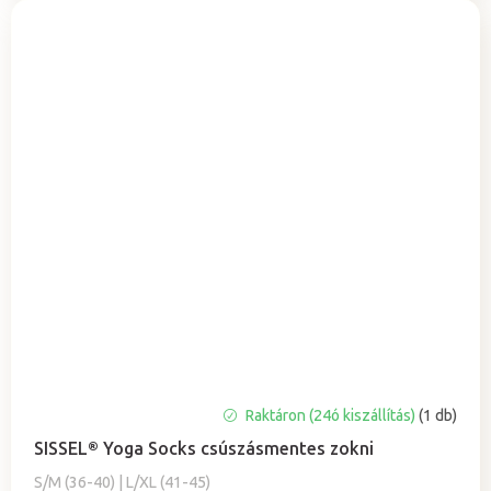
A
Raktáron (24ó kiszállítás)
(1 db)
termék
SISSEL® Yoga Socks csúszásmentes zokni
átlagos
értékelése
S/M (36-40) | L/XL (41-45)