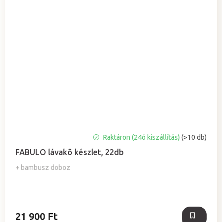
A
Raktáron (24ó kiszállítás)
(>10 db)
termék
FABULO lávakõ készlet, 22db
átlagos
értékelése
+ bambusz doboz
5-
ből
5,0
csillag.
21 900 Ft