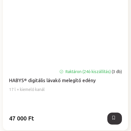
A
Raktáron (24ó kiszállítás)
(3 db)
termék
HABYS® digitális lávakő melegítő edény
átlagos
értékelése
17 l + kiemelő kanál
5-
ből
5,0
csillag.
47 000 Ft