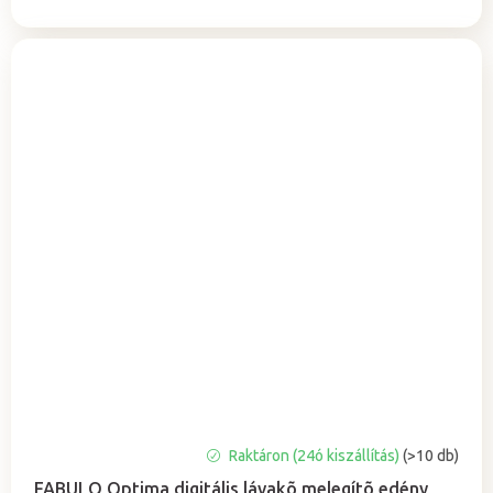
A
Raktáron (24ó kiszállítás)
(>10 db)
termék
FABULO Optima digitális lávakõ melegítõ edény