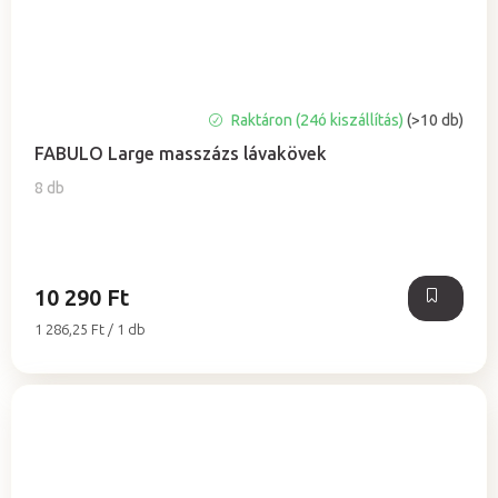
A
Raktáron (24ó kiszállítás)
(>10 db)
termék
FABULO Large masszázs lávakövek
átlagos
értékelése
8 db
5-
ből
5,0
csillag.
10 290 Ft
Egységár:
1 286,25 Ft / 1 db