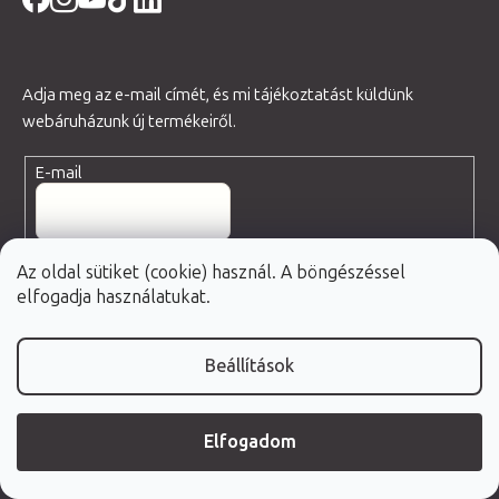
Adja meg az e-mail címét, és mi tájékoztatást küldünk
webáruházunk új termékeiről.
E-mail
Az oldal sütiket (cookie) használ. A böngészéssel
elfogadja használatukat.
Egyetértek a személyes adatok feldolgozásával, bővebb
információ
itt
.
FELIRATKOZÁS
Beállítások
Kapcsolat
Elfogadom
Rólunk
Blog