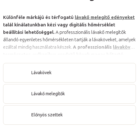
Különféle márkájú és térfogatú
lávakő melegítő edényeket
talál kínálatunkban kézi vagy digitális hőmérséklet
beállítási lehetőséggel.
A professzionális lávakő melegítők
állandó egyenletes hőmérsékleten tartják a lávaköveket, amelyek
ezáltal mindig használatra készek.
A professzionális
lávakövek
természetes, vulkanikus eredetű kövek magas hőtartó
képességgel.
A lávaköveket különféle méretben és
darabszámban forgalmazzuk
elegáns bambusz dobozokban
. A
Lávakövek
lávakő melegítők és a szettekben kapható lávakövek kezdő és
profi masszőröknek egyaránt kiválóak.
Lávakő melegítők
Előnyös szettek