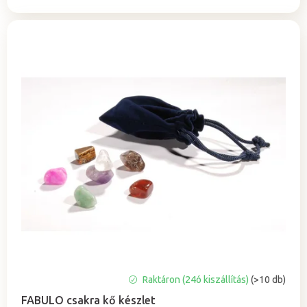
A
Raktáron (24ó kiszállítás)
(>10 db)
termék
FABULO csakra kő készlet
átlagos