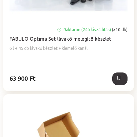
z
é
s
e
A
Raktáron (24ó kiszállítás)
(>10 db)
termék
FABULO Optima Set lávakő melegítő készlet
átlagos
értékelése
6 l + 45 db lávakő készlet + kiemelő kanál
5-
ből
5,0
csillag.
63 900 Ft