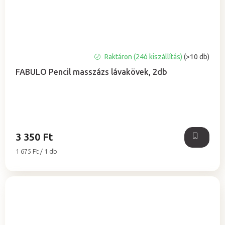
A
Raktáron (24ó kiszállítás)
(>10 db)
termék
FABULO Pencil masszázs lávakövek, 2db
átlagos
értékelése
5-
ből
5,0
csillag.
3 350 Ft
Egységár:
1 675 Ft / 1 db