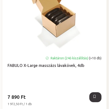
A
Raktáron (24ó kiszállítás)
(>10 db)
termék
FABULO X-Large masszázs lávakövek, 4db
átlagos
értékelése
5-
ből
4,9
csillag.
7 890 Ft
Egységár:
1 972,50 Ft / 1 db