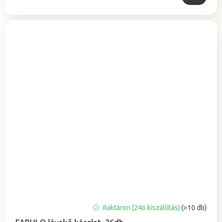
A
Raktáron (24ó kiszállítás)
(>10 db)
termék