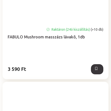
A
Raktáron (24ó kiszállítás)
(>10 db)
termék
FABULO Mushroom masszázs lávakõ, 1db
átlagos
értékelése
5-
ből
5,0
csillag.
3 590 Ft