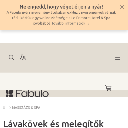
Ugrás
Ne engedd, hogy véget érjen a nyár!
a
A Fabulo nyári nyereményjátékában exkluzív nyeremények várnak
fő
rád - köztük egy wellnesshétvége a Le Primore Hotel & Spa
tartalomhoz
jóvoltából.
További információk →
KOSÁR
Kezdőlap
MASSZÁZS & SPA
Lávakövek és melegítők