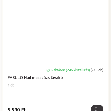
A
Raktáron (24ó kiszállítás)
(>10 db)
termék
FABULO Nail masszázs lávakõ
átlagos
értékelése
1 db
5-
ből
5,0
csillag.
5 590 Ft