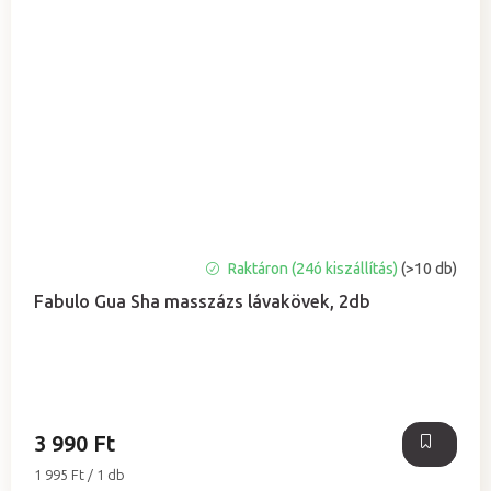
A
Raktáron (24ó kiszállítás)
(>10 db)
termék
Fabulo Gua Sha masszázs lávakövek, 2db
átlagos
értékelése
5-
ből
5,0
csillag.
3 990 Ft
Egységár:
1 995 Ft / 1 db