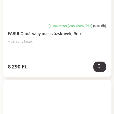
A
Raktáron (24ó kiszállítás)
(>10 db)
termék
FABULO márvány masszázskövek, 9db
átlagos
értékelése
+ bársony tasak
5-
ből
5,0
csillag.
8 290 Ft