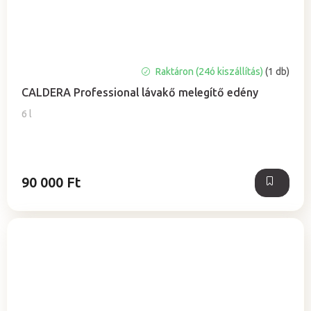
A
Raktáron (24ó kiszállítás)
(1 db)
termék
CALDERA Professional lávakő melegítő edény
átlagos
értékelése
6 l
5-
ből
5,0
csillag.
90 000 Ft