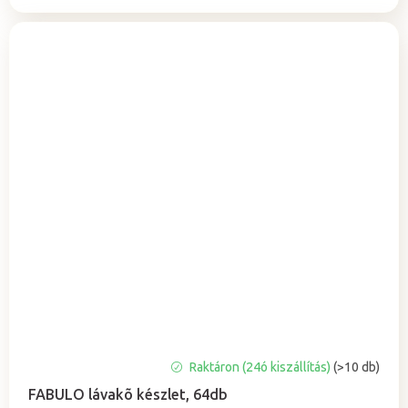
A
Raktáron (24ó kiszállítás)
(>10 db)
termék
FABULO lávakõ készlet, 64db
átlagos