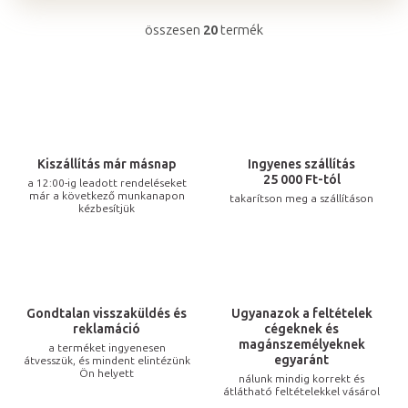
összesen
20
termék
L
i
s
t
a
i
Kiszállítás már másnap
Ingyenes szállítás
r
25 000 Ft-tól
a 12:00-ig leadott rendeléseket
már a következő munkanapon
takarítson meg a szállításon
á
kézbesítjük
n
y
í
t
Gondtalan visszaküldés és
Ugyanazok a feltételek
á
reklamáció
cégeknek és
s
magánszemélyeknek
a terméket ingyenesen
egyaránt
átvesszük, és mindent elintézünk
e
Ön helyett
nálunk mindig korrekt és
l
átlátható feltételekkel vásárol