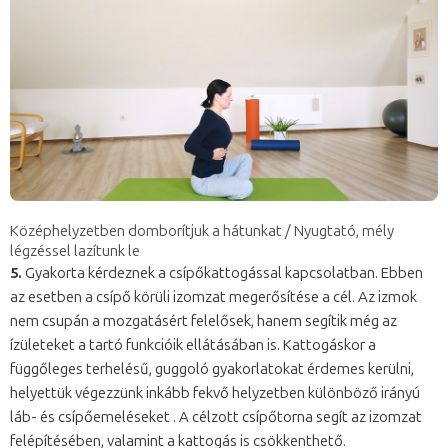
Középhelyzetben domborítjuk a hátunkat / Nyugtató, mély
légzéssel lazítunk le
5.
Gyakorta kérdeznek a csípőkattogással kapcsolatban. Ebben
az esetben a csípő körüli izomzat megerősítése a cél. Az izmok
nem csupán a mozgatásért felelősek, hanem segítik még az
ízületeket a tartó funkcióik ellátásában is. Kattogáskor a
függőleges terhelésű, guggoló gyakorlatokat érdemes kerülni,
helyettük végezzünk inkább fekvő helyzetben különböző irányú
láb- és csípőemeléseket . A célzott csípőtorna segít az izomzat
felépítésében, valamint a kattogás is csökkenthető.