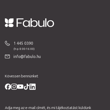
L
á
b
1 445 0390
l
é
info@fabulo.hu
c
Kövessen bennünket
Adja meg az e-mail címét, és mi tájékoztatást küldünk