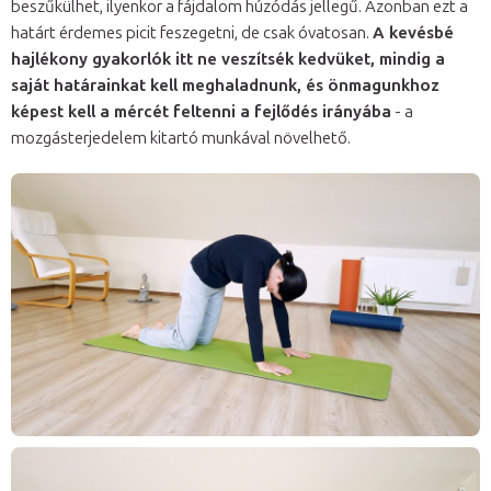
beszűkülhet, ilyenkor a fájdalom húzódás jellegű. Azonban ezt a
határt érdemes picit feszegetni, de csak óvatosan.
A kevésbé
hajlékony gyakorlók itt ne veszítsék kedvüket, mindig a
saját határainkat kell meghaladnunk, és önmagunkhoz
képest kell a mércét feltenni a fejlődés irányába
- a
mozgásterjedelem kitartó munkával növelhető.