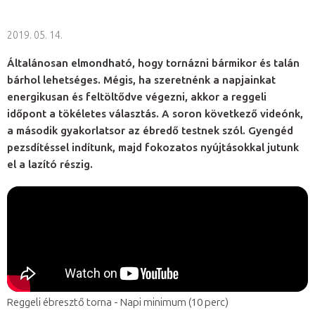
2019. 05. 14.
Általánosan elmondható, hogy tornázni bármikor és talán
bárhol lehetséges. Mégis, ha szeretnénk a napjainkat
energikusan és feltöltődve végezni, akkor a reggeli
időpont a tökéletes választás. A soron következő videónk,
a második gyakorlatsor az ébredő testnek szól. Gyengéd
pezsdítéssel indítunk, majd fokozatos nyújtásokkal jutunk
el a lazító részig.
Reggeli ébresztő torna - Napi minimum (10 perc)