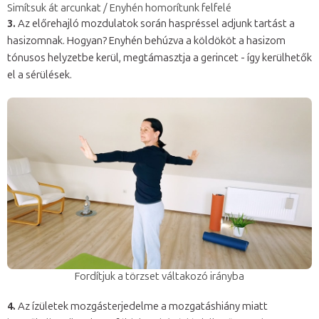
Simítsuk át arcunkat / Enyhén homorítunk felfelé
3.
Az előrehajló mozdulatok során haspréssel adjunk tartást a
hasizomnak. Hogyan? Enyhén behúzva a köldököt a hasizom
tónusos helyzetbe kerül, megtámasztja a gerincet - így kerülhetők
el a sérülések.
Fordítjuk a törzset váltakozó irányba
4.
Az ízületek mozgásterjedelme a mozgatáshiány miatt