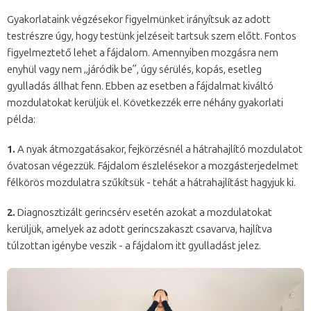
Gyakorlataink végzésekor figyelmünket irányítsuk az adott
testrészre úgy, hogy testünk jelzéseit tartsuk szem előtt. Fontos
figyelmeztető lehet a fájdalom. Amennyiben mozgásra nem
enyhül vagy nem „járódik be”, úgy sérülés, kopás, esetleg
gyulladás állhat fenn. Ebben az esetben a fájdalmat kiváltó
mozdulatokat kerüljük el. Következzék erre néhány gyakorlati
példa:
1.
A nyak átmozgatásakor, fejkörzésnél a hátrahajlító mozdulatot
óvatosan végezzük. Fájdalom észlelésekor a mozgásterjedelmet
félkörös mozdulatra szűkítsük - tehát a hátrahajlítást hagyjuk ki.
2.
Diagnosztizált gerincsérv esetén azokat a mozdulatokat
kerüljük, amelyek az adott gerincszakaszt csavarva, hajlítva
túlzottan igénybe veszik - a fájdalom itt gyulladást jelez.