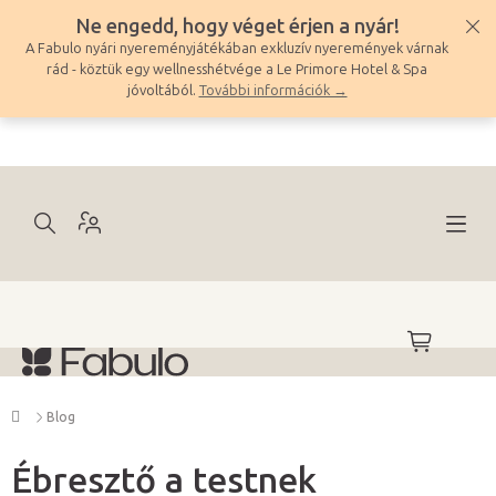
Ugrás
Ne engedd, hogy véget érjen a nyár!
a
A Fabulo nyári nyereményjátékában exkluzív nyeremények várnak
fő
rád - köztük egy wellnesshétvége a Le Primore Hotel & Spa
tartalomhoz
jóvoltából.
További információk →
KOSÁR
Kezdőlap
Blog
Ébresztő a testnek