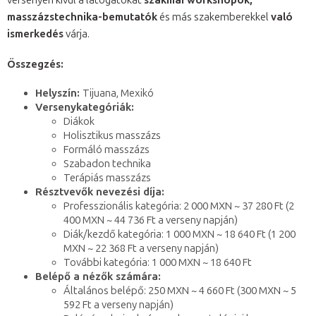
versenyen kívül a látogatókat
szakmai workshopok,
masszázstechnika-bemutatók
és más szakemberekkel
való
ismerkedés
várja.
Összegzés:
Helyszín:
Tijuana, Mexikó
Versenykategóriák:
Diákok
Holisztikus masszázs
Formáló masszázs
Szabadon technika
Terápiás masszázs
Résztvevők nevezési díja:
Professzionális kategória: 2 000 MXN ~ 37 280 Ft (2
400 MXN ~ 44 736 Ft a verseny napján)
Diák/kezdő kategória: 1 000 MXN ~ 18 640 Ft (1 200
MXN ~ 22 368 Ft a verseny napján)
További kategória: 1 000 MXN ~ 18 640 Ft
Belépő a nézők számára:
Általános belépő: 250 MXN ~ 4 660 Ft (300 MXN ~ 5
592 Ft a verseny napján)