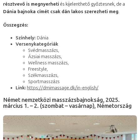
résztvevő is megnyerheti
és kijelenthető győztesnek, de a
Dánia bajnoka címét csak dán lakos szerezheti meg
.
Összegzés:
Színhely:
Dánia
Versenykategóriák
Svédmasszázs,
Ázsiai masszázs,
Wellness masszázs,
Freestyle,
Székmasszázs,
Sportmasszázs
Link:
https://dmimassage.dk/in-english/
Német nemzetközi masszázsbajnokság, 2025.
március 1. – 2. (szombat – vasárnap), Németország