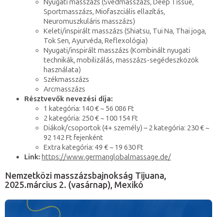
Nyugati masszázs (Svédmasszázs, Deep Tissue,
Sportmasszázs, Miofaszciális ellazítás,
Neuromuszkuláris masszázs)
Keleti/inspirált masszázs (Shiatsu, Tui Na, Thai joga,
Tok Sen, Ayurvéda, Reflexológia)
Nyugati/inspirált masszázs (Kombinált nyugati
technikák, mobilizálás, masszázs-segédeszközök
használata)
Székmasszázs
Arcmasszázs
Résztvevők nevezési díja:
1 kategória: 140 € ~ 56 086 Ft
2 kategória: 250 € ~ 100 154 Ft
Diákok/csoportok (4+ személy) – 2 kategória: 230 € ~
92 142 Ft fejenként
Extra kategória: 49 € ~ 19 630 Ft
Link:
https://www.germanglobalmassage.de/
Nemzetközi masszázsbajnokság Tijuana,
2025.március 2. (vasárnap), Mexikó