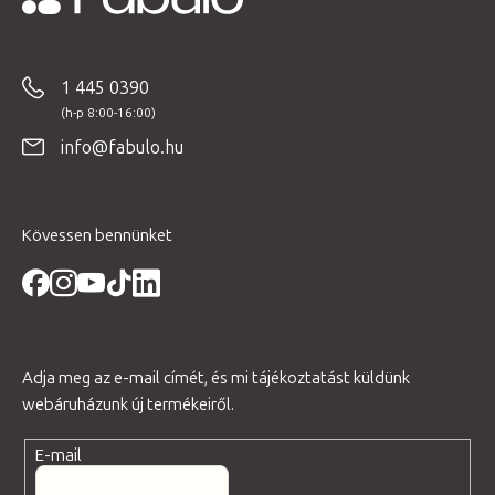
L
á
b
1 445 0390
l
é
info@fabulo.hu
c
Kövessen bennünket
Adja meg az e-mail címét, és mi tájékoztatást küldünk
webáruházunk új termékeiről.
E-mail