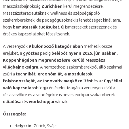
masszázsbajnokság
Zürichben
kerül megrendezésre.
Masszázsterapeutáknak, wellness és szépségápoló
szakembereknek, de pedagógusoknak is lehetőséget kínál arra,
hogy
bemutassák tudásukat
, új ismereteket szerezzenek és
értékes kapcsolatokat létesítsenek.
A versenyzők
9 különböző kategóriában
mérhetik össze
erejüket, a
győztes
pedig
belépőt nyer a 2025. júniusában,
Koppenhágában megrendezésre kerülő Masszázs
világbajnokságra
. A nemzetközi szakemberekből álló szakmai
zsűri a
technikát, ergonómiát, a mozdulatok
folytonosságát, az innovatív megközelítést
és az
ügyféllel
való kapcsolatot
fogja értékelni. Magán a versenyen kívül a
résztvevőkre és a vendégekre is neves európai szakamberek
előadásai
és
workshopjai
várnak.
Összegzés:
Helyszín:
Zürich, Svájc