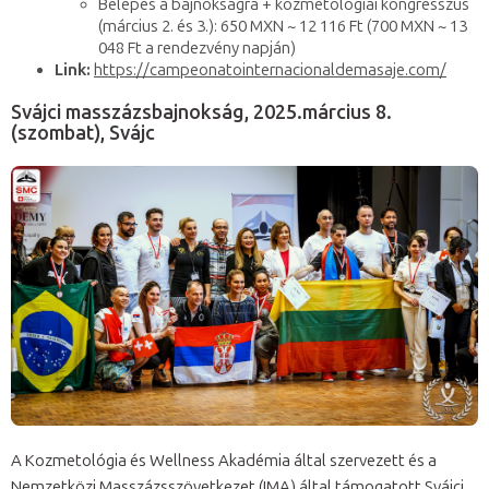
Belépés a bajnokságra + kozmetológiai kongresszus
(március 2. és 3.): 650 MXN ~ 12 116 Ft (700 MXN ~ 13
048 Ft a rendezvény napján)
Link:
https://campeonatointernacionaldemasaje.com/
Svájci masszázsbajnokság, 2025.március 8.
(szombat), Svájc
A Kozmetológia és Wellness Akadémia által szervezett és a
Nemzetközi Masszázsszövetkezet (IMA) által támogatott Svájci