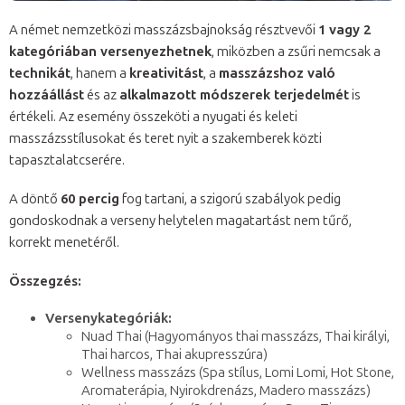
A német nemzetközi masszázsbajnokság résztvevői
1 vagy 2
kategóriában versenyezhetnek
, miközben a zsűri nemcsak a
technikát
, hanem a
kreativitást
, a
masszázshoz való
hozzáállást
és az
alkalmazott módszerek terjedelmét
is
értékeli. Az esemény összeköti a nyugati és keleti
masszázsstílusokat és teret nyit a szakemberek közti
tapasztalatcserére.
A döntő
60 percig
fog tartani, a szigorú szabályok pedig
gondoskodnak a verseny helytelen magatartást nem tűrő,
korrekt menetéről.
Összegzés:
Versenykategóriák:
Nuad Thai (Hagyományos thai masszázs, Thai királyi,
Thai harcos, Thai akupresszúra)
Wellness masszázs (Spa stílus, Lomi Lomi, Hot Stone,
Aromaterápia, Nyirokdrenázs, Madero masszázs)