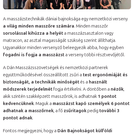
A masszázstechnikák dániai bajnoksága egy nemzetközi verseny
a világ minden masszőre számára
. Minden masszőr
sorsolással kihúzza a helyét
a masszázsasztalon vagy
matracon, az asztal magasságát szükség szerint állíthatja.
Ugyanakkor minden versenyző beleegyezik abba, hogy egyben
fogadni is fogja a masszázst
a verseny többi résztvevőjétől.
A Dán Masszázsszövetségek és nemzetközi partnerek
együttműködésével összeállított zsűri a
test ergonómiáját és
biztonságát, a technikák minőségét
és a
használt
módszerek terjedelmét
fogja értékelni. A döntőben a
nézők
,
akik szintén szakképzett masszőrök, is adhatnak
1 pontot
kedvencüknek
. Maguk a
masszázst kapó személyek 6 pontot
adhatnak a masszőrnek
, a fő
zsűritagok
pedig
további 3
pontot adnak
.
Fontos megjegyezni, hogy a
Dán Bajnokságot külföldi