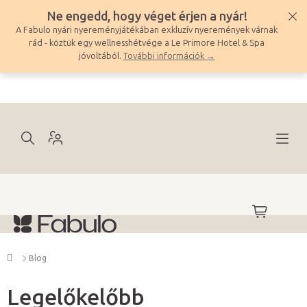
Ugrás
Ne engedd, hogy véget érjen a nyár!
a
A Fabulo nyári nyereményjátékában exkluzív nyeremények várnak
fő
rád - köztük egy wellnesshétvége a Le Primore Hotel & Spa
tartalomhoz
jóvoltából.
További információk →
KOSÁR
Kezdőlap
Blog
Legelőkelőbb