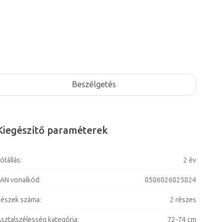
Beszélgetés
Kiegészítő paraméterek
ótállás
:
2 év
AN vonalkód
:
8586026825824
észek száma
:
2 részes
sztalszélesség kategória
:
72-74 cm