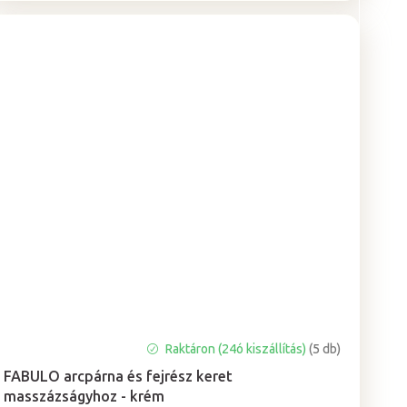
A
Raktáron (24ó kiszállítás)
(5 db)
termék
FABULO arcpárna és fejrész keret
átlagos
masszázságyhoz - krém
értékelése