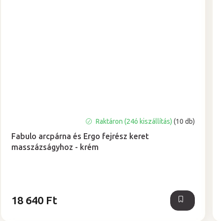
A
Raktáron (24ó kiszállítás)
(10 db)
termék
Fabulo arcpárna és Ergo fejrész keret
átlagos
masszázságyhoz - krém
értékelése
5-
ből
5,0
csillag.
18 640 Ft