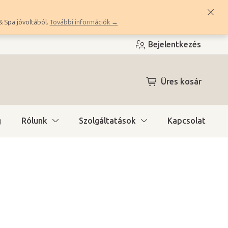
& Spa jóvoltából.
További információk →
Bejelentkezés
KOSÁR
Üres kosár
g
Rólunk
Szolgáltatások
Kapcsolat
ítás)
(8 db)