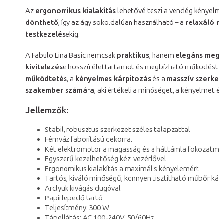
Az
ergonomikus kialakítás
lehetővé teszi a vendég kényel
dönthető
, így az ágy sokoldalúan használható – a
relaxáló 
testkezelés
ekig.
A Fabulo Lina Basic nemcsak
praktikus
, hanem
elegáns meg
kivitelezés
e hosszú élettartamot és megbízható működést 
működtetés
, a
kényelmes kárpitozás
és a
masszív szerke
szakember számára
, aki értékeli a minőséget, a kényelme
Jellemzők:
Stabil, robusztus szerkezet széles talapzattal
Fémváz faborítású dekorral
Két elektromotor a magasság és a háttámla fokozatm
Egyszerű kezelhetőség kézi vezérlővel
Ergonomikus kialakítás a maximális kényelemért
Tartós, kiváló minőségű, könnyen tisztítható műbőr ká
Arclyuk kivágás dugóval
Papírlepedő tartó
Teljesítmény: 300 W
Tápellátás: AC 100-240V, 50/60Hz