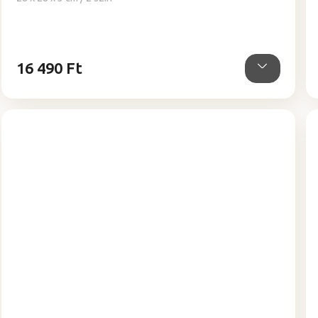
5-
ből
4,9
csillag.
16 490 Ft