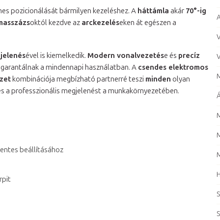
mes pozicionálását bármilyen kezeléshez. A
háttámla
akár
70°-ig
A
masszázs
októl kezdve az
arckezelés
eken át egészen a
V
jelenés
ével is kiemelkedik.
Modern vonalvezetés
e és
precíz
V
garantálnak a mindennapi használatban. A
csendes elektromos
M
zet
kombinációja megbízható partnerré teszi
minden
olyan
t és a professzionális megjelenést a munkakörnyezetében.
Á
M
M
entes beállításához
rpit
S