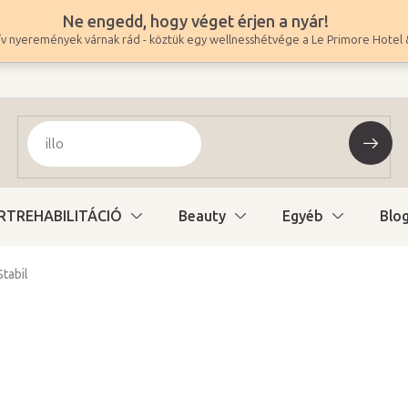
Ne engedd, hogy véget érjen a nyár!
v nyeremények várnak rád - köztük egy wellnesshétvége a Le Primore Hotel 
RTREHABILITÁCIÓ
Beauty
Egyéb
Blo
Stabil
499 600 Ft
393 386 Ft ÁFA nélkül
Egységár:
Raktáron (48ó kiszáll