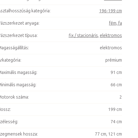
sztalhosszúság kategória
:
196-199 cm
ázszerkezet anyaga
:
fém, fa
ázszerkezet típusa
:
fix / stacionáris
,
elektromos
agasságállítás
:
elektromos
rkategória
:
prémium
aximális magasság
:
91 cm
inimális magasság
:
66 cm
Motorok száma
:
2
Hossz
:
199 cm
zélesség
:
74 cm
Szegmensek hossza
:
77 cm, 121 cm