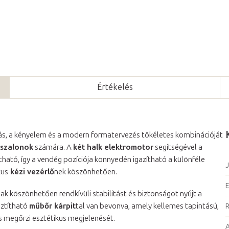
Értékelés
tás, a kényelem és a modern formatervezés tökéletes kombinációját
 szalonok
számára. A
két halk elektromotor
segítségével a
ható, így a vendég pozíciója könnyedén igazítható a különféle
J
kus
kézi vezérlő
nek köszönhetően.
E
ak köszönhetően rendkívüli stabilitást és biztonságot nyújt a
sztítható
műbőr kárpit
tal van bevonva, amely kellemes tapintású,
R
is megőrzi esztétikus megjelenését.
A