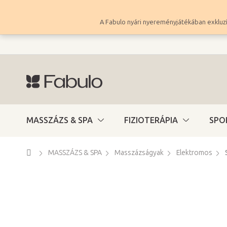
Ugrás
a
A Fabulo nyári nyereményjátékában exkluzí
fő
tartalomhoz
MASSZÁZS & SPA
FIZIOTERÁPIA
SPO
Kezdőlap
MASSZÁZS & SPA
Masszázságyak
Elektromos