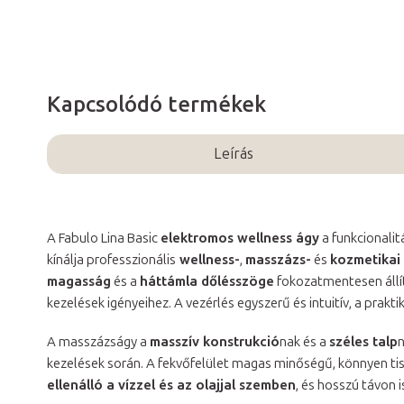
Kapcsolódó termékek
Leírás
A Fabulo Lina Basic
elektromos wellness ágy
a funkcionali
kínálja professzionális
wellness-
,
masszázs-
és
kozmetikai
magasság
és a
háttámla dőlésszöge
fokozatmentesen állít
kezelések igényeihez. A vezérlés egyszerű és intuitív, a prakti
A masszázságy a
masszív konstrukció
nak és a
széles talp
n
kezelések során. A fekvőfelület magas minőségű, könnyen ti
ellenálló a vízzel és az olajjal szemben
, és hosszú távon 