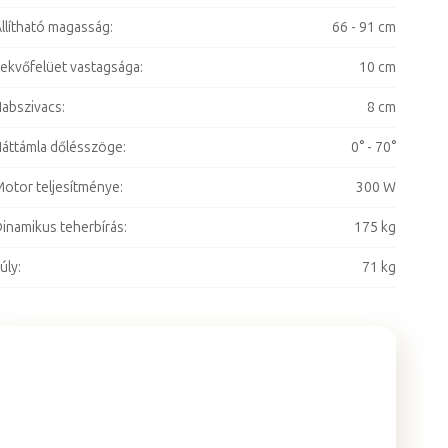
llítható magasság
:
66 - 91 cm
ekvőfelüet vastagsága
:
10 cm
abszivacs
:
8 cm
áttámla dőlésszöge
:
0° - 70°
otor teljesítménye
:
300 W
inamikus teherbírás
:
175 kg
úly
:
71 kg