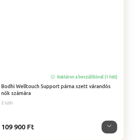
Raktáron a beszállítónál (1 hét)
Bodhi Welltouch Support párna szett várandós
nők számára
2 szín
109 900 Ft