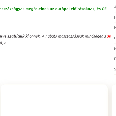
Á
masszázságyak megfelelnek az európai előírásoknak, és CE
F
H
ve szállítjuk ki
önnek. A Fabulo masszázságyak minőségét a
30
H
ítja.
M
D
S