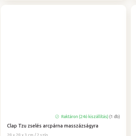
A
Raktáron (24ó kiszállítás)
(1 db)
termék
Clap Tzu zselés arcpárna masszázságyra
átlagos
értékelése
28 x 28 x 3 cm / 2 szín