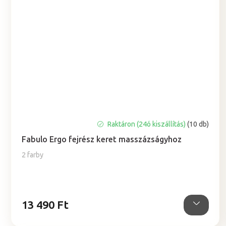
A
Raktáron (24ó kiszállítás)
(10 db)
termék
Fabulo Ergo fejrész keret masszázságyhoz
átlagos
értékelése
2 farby
5-
ből
0,0
csillag.
13 490 Ft