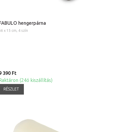
FABULO hengerpárna
66 x 15 cm, 4 szín
9 390 Ft
Raktáron (24ó kiszállítás)
RÉSZLET