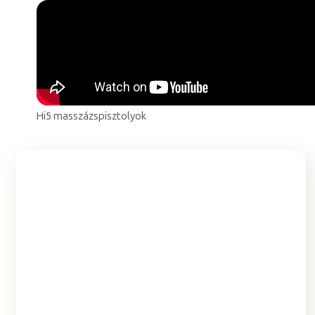
Hi5 masszázspisztolyok