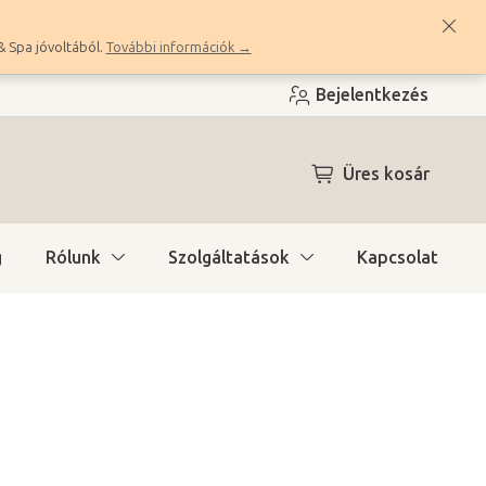
& Spa jóvoltából.
További információk →
Bejelentkezés
KOSÁR
Üres kosár
g
Rólunk
Szolgáltatások
Kapcsolat
ítás)
(6 db)