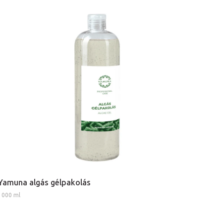
Yamuna algás gélpakolás
1000 ml