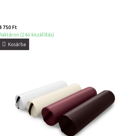
4 750 Ft
Raktáron (24ó kiszállítás)
Kosárba