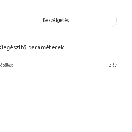
Beszélgetés
Kiegészítő paraméterek
ótállás
:
2 év