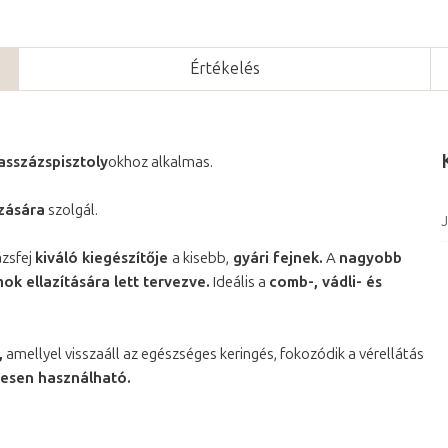
Értékelés
asszázspisztoly
okhoz alkalmas.
zására
szolgál.
J
zsfej
kiváló kiegészítője
a kisebb,
gyári fejnek.
A
nagyobb
k ellazítására lett tervezve.
Ideális a
comb-, vádli- és
,
amellyel visszaáll az egészséges keringés, fokozódik a vérellátás
etesen használható.