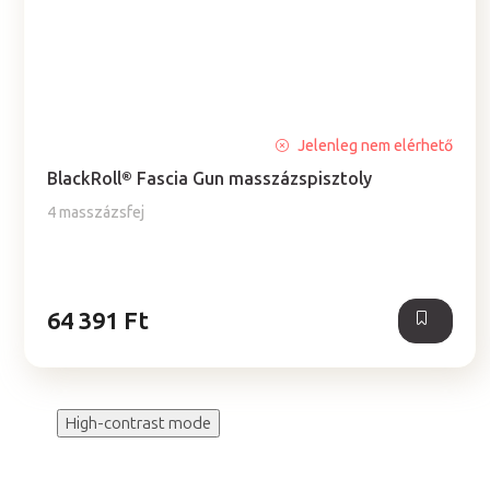
A
Jelenleg nem elérhető
termék
BlackRoll® Fascia Gun masszázspisztoly
átlagos
értékelése
4 masszázsfej
5-
ből
5,0
csillag.
64 391 Ft
High-contrast mode