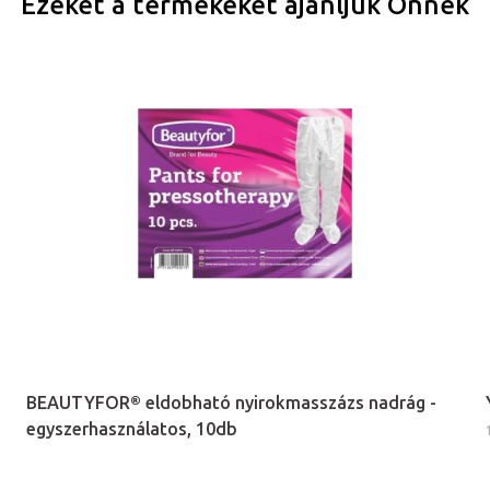
Ezeket a termékeket ajánljuk Önnek
BEAUTYFOR® eldobható nyirokmasszázs nadrág -
egyszerhasználatos, 10db