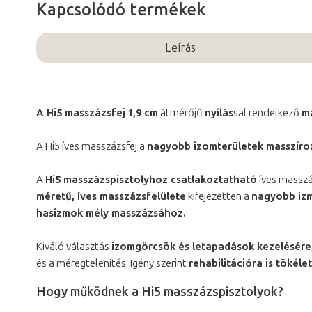
Kapcsolódó termékek
Leírás
A Hi5 masszázsfej
1,9 cm
átmérőjű
nyílás
sal rendelkező
m
A Hi5 íves masszázsfej a
nagyobb izomterületek masszíro
A
Hi5 masszázspisztolyhoz csatlakoztatható
íves masszá
méretű, íves masszázsfelülete
kifejezetten a
nagyobb izmo
hasizmok mély masszázsához.
Kiváló választás
izomgörcsök és letapadások kezelésére
és a méregtelenítés. Igény szerint
rehabilitációra is tökél
Hogy működnek a Hi5 masszázspisztolyok?