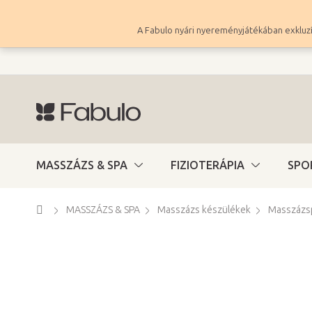
Ugrás
a
A Fabulo nyári nyereményjátékában exkluzí
fő
tartalomhoz
MASSZÁZS & SPA
FIZIOTERÁPIA
SPO
Kezdőlap
MASSZÁZS & SPA
Masszázs készülékek
Masszázsp