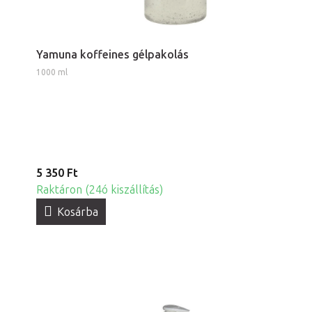
Yamuna koffeines gélpakolás
1000 ml
5 350 Ft
Raktáron (24ó kiszállítás)
Kosárba