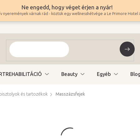
Ne engedd, hogy véget érjen a nyár!
v nyeremények várnak rád - köztük egy wellnesshétvége a Le Primore Hotel 
RTREHABILITÁCIÓ
Beauty
Egyéb
Blo
isztolyok és tartozékok
Masszázsfejek
2 900 Ft
–42 %
1 676 Ft
1 320 Ft ÁFA nélkül
Egységár:
Raktáron (24ó kiszáll