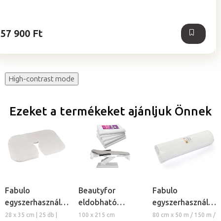
57 900 Ft
High-contrast mode
Ezeket a termékeket ajánljuk Önnek
Fabulo
Beautyfor
Fabulo
egyszerhasználatos
eldobható
egyszerhasználato
fejtámla kendő
lepedő, 25ks
lepedő tekercs
28 x 35 cm | 25 db |
100 x 215 cm
80 cm x 50 m / 150 m /