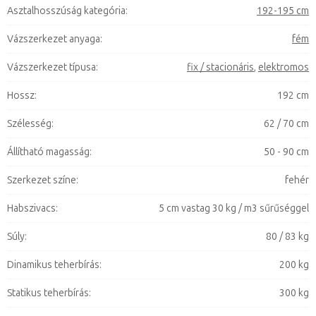
Asztalhosszúság kategória
:
192-195 cm
Vázszerkezet anyaga
:
fém
Vázszerkezet típusa
:
fix / stacionáris
,
elektromos
Hossz
:
192 cm
Szélesség
:
62 / 70 cm
Állítható magasság
:
50 - 90 cm
Szerkezet színe
:
fehér
Habszivacs
:
5 cm vastag 30 kg / m3 sűrűséggel
Súly
:
80 / 83 kg
Dinamikus teherbírás
:
200 kg
Statikus teherbírás
:
300 kg