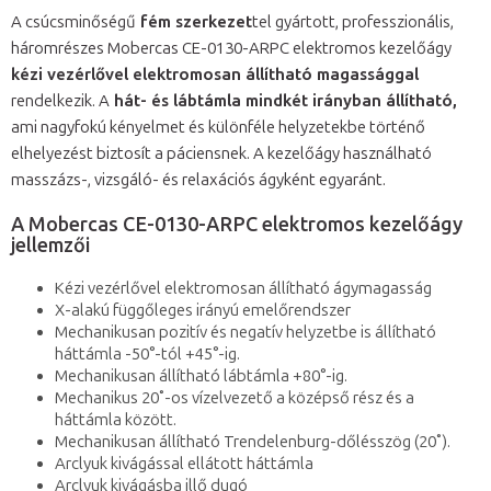
A csúcsminőségű
fém szerkezet
tel gyártott, professzionális,
háromrészes Mobercas CE-0130-ARPC elektromos kezelőágy
kézi vezérlővel elektromosan állítható magassággal
rendelkezik. A
hát- és lábtámla mindkét irányban állítható,
ami nagyfokú kényelmet és különféle helyzetekbe történő
elhelyezést biztosít a páciensnek. A kezelőágy használható
masszázs-, vizsgáló- és relaxációs ágyként egyaránt.
A Mobercas CE-0130-ARPC elektromos kezelőágy
jellemzői
Kézi vezérlővel elektromosan állítható ágymagasság
X-alakú függőleges irányú emelőrendszer
Mechanikusan pozitív és negatív helyzetbe is állítható
háttámla -50°-tól +45°-ig.
Mechanikusan állítható lábtámla +80°-ig.
Mechanikus 20˚-os vízelvezető a középső rész és a
háttámla között.
Mechanikusan állítható Trendelenburg-dőlésszög (20˚).
Arclyuk kivágással ellátott háttámla
Arclyuk kivágásba illő dugó