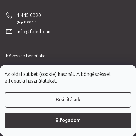
á
b
1 445 0390
l
é
info@fabulo.hu
c
Kövessen bennünket
Az oldal sütiket (cookie) használ. A böngészéssel
elfogadja használatukat.
Adja meg az e-mail címét, és mi tájékoztatást küldünk
Beállítások
webáruházunk új termékeiről.
E-mail
Elfogadom