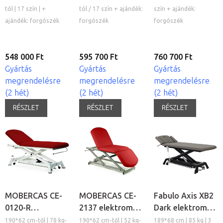
kezelőágy
tól | 17 szín | +
tól / 17 szín + ajándék:
szín + ajándék:
ajándék: forgószék
forgószék
forgószék
548 000 Ft
595 700 Ft
760 700 Ft
Gyártás
Gyártás
Gyártás
megrendelésre
megrendelésre
megrendelésre
(2 hét)
(2 hét)
(2 hét)
RÉSZLET
RÉSZLET
RÉSZLET
MOBERCAS CE-
MOBERCAS CE-
Fabulo Axis XB2
0120-R
2137 elektromos
Dark elektromos
elektromos
kezelőágy
masszázságy
190*62 cm-től | 78 kg-
190*62 cm-től | 52 kg-
189*68 cm | 85 kg | 3