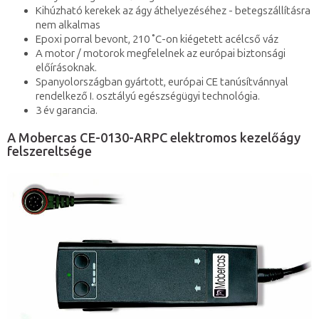
Kihúzható kerekek az ágy áthelyezéséhez - betegszállításra
nem alkalmas
Epoxi porral bevont, 210 ˚C-on kiégetett acélcső váz
A motor / motorok megfelelnek az európai biztonsági
előírásoknak.
Spanyolországban gyártott, európai CE tanúsítvánnyal
rendelkező I. osztályú egészségügyi technológia.
3 év garancia.
A Mobercas CE-0130-ARPC elektromos kezelőágy
felszereltsége