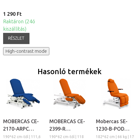
1 290 Ft
Raktáron (24ó
kiszállítás)
RÉSZLET
High-contrast mode
Hasonló termékek
MOBERCAS CE-
MOBERCAS CE-
Mobercas SE-
2170-ARPC
2399-R
1230-B-POD
elektromos
elektromos
elektromos
190*62 cm-től | 111,6
190*62 cm-től | 118
182*62 cm | 66 kg | 17