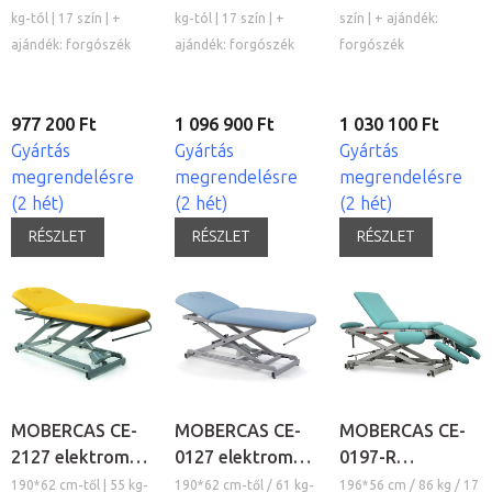
kezelőágy
kezelőágy
kezelőágy
kg-tól | 17 szín | +
kg-tól | 17 szín | +
szín | + ajándék:
ajándék: forgószék
ajándék: forgószék
forgószék
977 200 Ft
1 096 900 Ft
1 030 100 Ft
Gyártás
Gyártás
Gyártás
megrendelésre
megrendelésre
megrendelésre
(2 hét)
(2 hét)
(2 hét)
RÉSZLET
RÉSZLET
RÉSZLET
MOBERCAS CE-
MOBERCAS CE-
MOBERCAS CE-
2127 elektromos
0127 elektromos
0197-R
kezelőágy
kezelőágy
elektromos
190*62 cm-től | 55 kg-
190*62 cm-től / 61 kg-
196*56 cm / 86 kg / 17