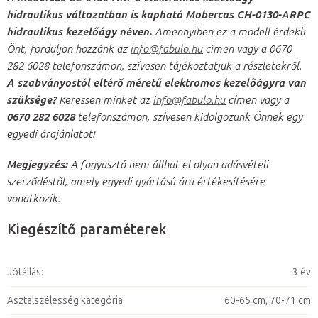
hidraulikus változatban is kapható
Mobercas CH-0130-ARPC
hidraulikus kezelőágy néven.
Amennyiben ez a modell érdekli
Önt, forduljon hozzánk az
info@fabulo.hu
címen vagy a 0670
282 6028 telefonszámon, szívesen tájékoztatjuk a részletekről.
A szabványostól eltérő méretű elektromos kezelőágyra van
szüksége
?
Keressen minket az
info@fabulo.hu
címen vagy a
0670 282 6028
telefonszámon, szívesen kidolgozunk Önnek egy
egyedi árajánlatot!
Megjegyzés:
A fogyasztó nem állhat el olyan adásvételi
szerződéstől, amely egyedi gyártású áru értékesítésére
vonatkozik.
Kiegészítő paraméterek
Jótállás
:
3 év
Asztalszélesség kategória
:
60-65 cm
,
70-71 cm