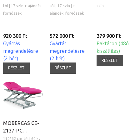
kezelőágy
tól | 17 szín + ajándék:
tól | 17 szín | +
szín
forgószék
ajándék: forgószék
920 300 Ft
572 000 Ft
379 900 Ft
Gyártás
Gyártás
Raktáron (48ó
megrendelésre
megrendelésre
kiszállítás)
(2 hét)
(2 hét)
RÉSZLET
RÉSZLET
RÉSZLET
MOBERCAS CE-
2137-PC
elektromos
190*62 cm-től | 60 kg-