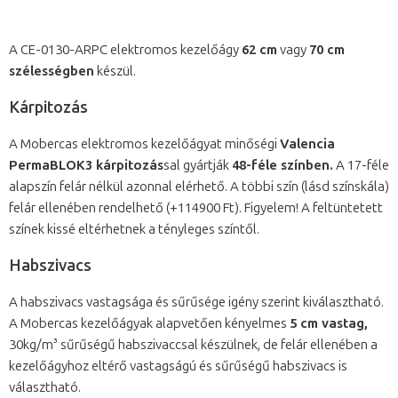
A CE-0130-ARPC elektromos kezelőágy
62 cm
vagy
70 cm
szélességben
készül.
Kárpitozás
A Mobercas elektromos kezelőágyat minőségi
Valencia
PermaBLOK3
kárpitozás
sal gyártják
48-féle színben.
A 17-féle
alapszín felár nélkül azonnal elérhető. A többi szín (lásd színskála)
felár ellenében rendelhető (+114900 Ft). Figyelem! A feltüntetett
színek kissé eltérhetnek a tényleges színtől.
Habszivacs
A habszivacs vastagsága és sűrűsége igény szerint kiválasztható.
A Mobercas kezelőágyak alapvetően kényelmes
5 cm vastag,
30kg/m³ sűrűségű habszivaccsal készülnek, de felár ellenében a
kezelőágyhoz eltérő vastagságú és sűrűségű habszivacs is
választható.