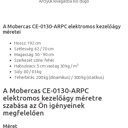
Arclyuk kivágásba illő dugó
A Mobercas CE-0130-ARPC elektromos kezelőágy
méretei
Hossz: 192 cm
Szélesség: 62 / 70 cm
Magasság: 50 - 90 cm
Szerkezet színe: fehér
3
Habszivacs: 5 cm vastag 30 kg / m
Súly: 80 / 83 kg
Teherbírás: 200 kg (dinamikus) / 300 kg (statikus)
A Mobercas CE-0130-ARPC
elektromos kezelőágy méretre
szabása az Ön igényeinek
megfelelően
Méret