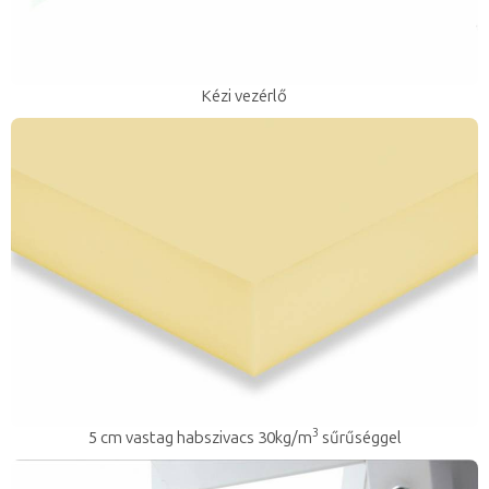
Kézi vezérlő
3
5 cm vastag habszivacs 30kg/m
sűrűséggel