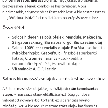
bőr
természetes hidratáció
jának megújulását a problémás
testrészeken, a fenék, combok és has területén. A bőr
rugalmasabb, selymesebb és feszesebb lesz. A bio testmasszázs
olaj férfiaknak is kiváló citrus illatú aromaterápiás kezeléshez.
Összetétel
Saloos
hidegen sajtolt olajak
:
Mandula, Makadám,
Sárgabarackmag, Bio napraforgó, Bio szezám olaj
Saloos
100% esszenciális olajak
:
Boróka
- serkenti a
nyirokkeringést,
Grapefruit
- frissítő és serkentő
hatású,
Citrom és narancs
- csökkentik a
narancsbőrképződést, és további olajak
Vitaminok: A, E, F, lecitin
Saloos bio masszázsolajok arc- és testmasszázshoz
A Saloos masszázs olajak teljes skálája
tisztán természetes
alapú.
A masszázs olajak előállítása kizárólag gondosan
válogatott növényekből történik, ez is garantálja
kiváló
minőség
üket. A bio arc- és testmasszázs olajak hatékony és