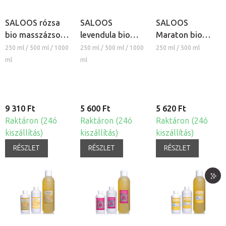
SALOOS rózsa
SALOOS
SALOOS
bio masszázsolaj
levendula bio
Maraton bio
és testolaj
masszázsolaj és
masszázsolaj és
250 ml / 500 ml / 1000
250 ml / 500 ml / 1000
250 ml / 500 ml
testolaj
testolaj
ml
ml
9 310 Ft
5 600 Ft
5 620 Ft
Raktáron (24ó
Raktáron (24ó
Raktáron (24ó
kiszállítás)
kiszállítás)
kiszállítás)
RÉSZLET
RÉSZLET
RÉSZLET