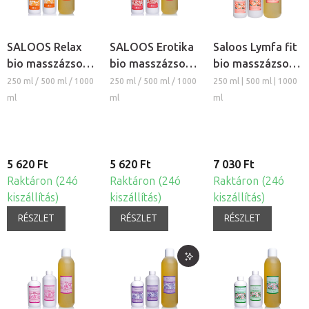
SALOOS Relax
SALOOS Erotika
Saloos Lymfa fit
bio masszázsolaj
bio masszázsolaj
bio masszázsolaj
és testolaj
és testolaj
és testolaj
250 ml / 500 ml / 1000
250 ml / 500 ml / 1000
250 ml | 500 ml | 1000
ml
ml
ml
5 620 Ft
5 620 Ft
7 030 Ft
Raktáron (24ó
Raktáron (24ó
Raktáron (24ó
kiszállítás)
kiszállítás)
kiszállítás)
RÉSZLET
RÉSZLET
RÉSZLET