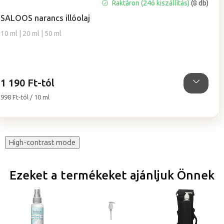
A
Raktáron (24ó kiszállítás)
(8 db)
termék
SALOOS narancs illóolaj
átlagos
értékelése
10 ml | 20 ml | 50 ml
5-
ből
5,0
csillag.
1 190 Ft-tól
Egységár:
998 Ft-tól / 10 ml
High-contrast mode
Ezeket a termékeket ajánljuk Önnek