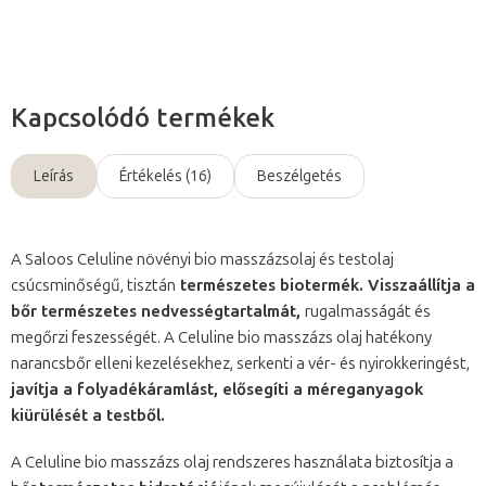
Kérdés
Kapcsolódó termékek
Leírás
Értékelés (16)
Beszélgetés
A Saloos Celuline növényi bio masszázsolaj és testolaj
csúcsminőségű, tisztán
természetes biotermék. Visszaállítja a
bőr természetes nedvességtartalmát,
rugalmasságát és
megőrzi feszességét. A Celuline bio masszázs olaj hatékony
narancsbőr elleni kezelésekhez, serkenti a vér- és nyirokkeringést,
javítja a folyadékáramlást, elősegíti a méreganyagok
kiürülését a testből.
A Celuline bio masszázs olaj rendszeres használata biztosítja a