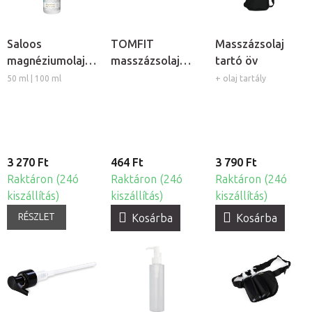
Saloos
TOMFIT
Masszázsolaj
magnéziumolaj
masszázsolaj
tartó öv
izmokra
adagoló pumpa
50 ml | 100 ml
+ olaj tartály
3 270 Ft
464 Ft
3 790 Ft
Raktáron (24ó
Raktáron (24ó
Raktáron (24ó
kiszállítás)
kiszállítás)
kiszállítás)
RÉSZLET
Kosárba
Kosárba