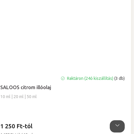
A
Raktáron (24ó kiszállítás)
(3 db)
termék
SALOOS citrom illóolaj
átlagos
értékelése
10 ml | 20 ml | 50 ml
5-
ből
5,0
csillag.
1 250 Ft-tól