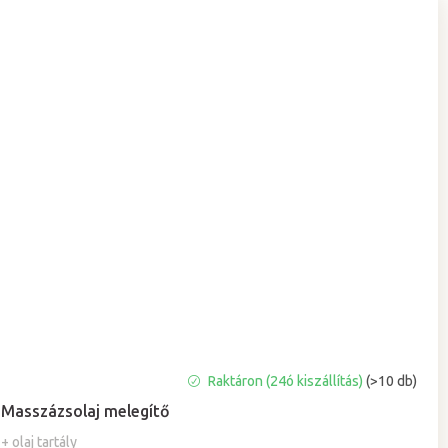
A
Raktáron (24ó kiszállítás)
(>10 db)
termék
Masszázsolaj melegítő
átlagos
értékelése
+ olaj tartály