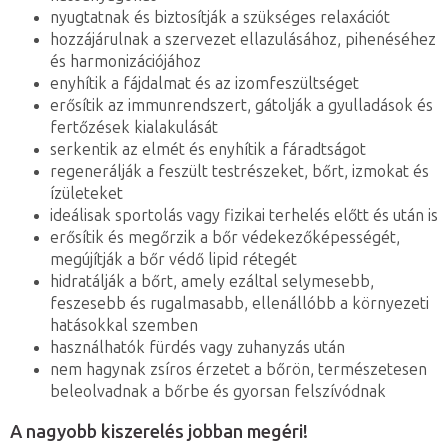
nyugtatnak és biztosítják a szükséges relaxációt
hozzájárulnak a szervezet ellazulásához, pihenéséhez
és harmonizációjához
enyhítik a fájdalmat és az izomfeszültséget
erősítik az immunrendszert, gátolják a gyulladások és
fertőzések kialakulását
serkentik az elmét és enyhítik a fáradtságot
regenerálják a feszült testrészeket, bőrt, izmokat és
ízületeket
ideálisak sportolás vagy fizikai terhelés előtt és után is
erősítik és megőrzik a bőr védekezőképességét,
megújítják a bőr védő lipid rétegét
hidratálják a bőrt, amely ezáltal selymesebb,
feszesebb és rugalmasabb, ellenállóbb a környezeti
hatásokkal szemben
használhatók fürdés vagy zuhanyzás után
nem hagynak zsíros érzetet a bőrön, természetesen
beleolvadnak a bőrbe és gyorsan felszívódnak
A nagyobb kiszerelés jobban megéri!