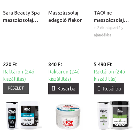
Sara Beauty Spa
Masszázsolaj
TAOline
masszázsolaj
adagoló flakon
masszázsolaj
adagoló pumpa
tartó öv
+ 2 db olajtartály
ajándékba
220 Ft
840 Ft
5 490 Ft
Raktáron (24ó
Raktáron (24ó
Raktáron (24ó
kiszállítás)
kiszállítás)
kiszállítás)
RÉSZLET
Kosárba
Kosárba