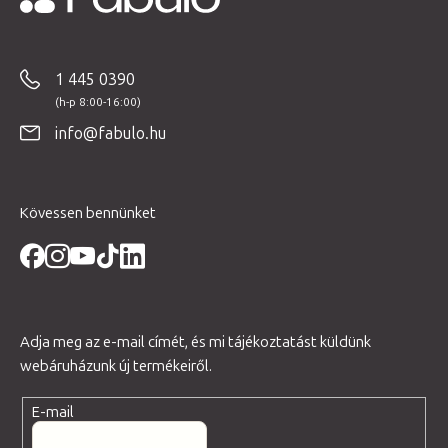
L
á
b
1 445 0390
l
é
info@fabulo.hu
c
Kövessen bennünket
Adja meg az e-mail címét, és mi tájékoztatást küldünk
webáruházunk új termékeiről.
E-mail