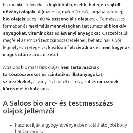
harmonikus keverékei a
legkülönlegesebb, hidegen sajtolt
növényi olajak
nak (mandula, makadámdió, sárgabarackmag),
bio olajak
nak és
100 % esszenciális olajak
nak. Természetes
formában és
maximális mennyiségben
tartalmaznak
bioaktív
anyagokat, vitaminokat
és
ásványi anyagokat
. Összetételük
megfelel az emberi test zsírösszetételének, behatolnak a bőr
legmélyebb rétegeibe
, kiválóan felszívódnak
és
nem hagynak
maguk után zsíros érzetet.
A Saloos bio masszázs olajak
nem tartalmaznak
tartósítószereket és szintetikus illatanyagokat,
színezékeket,
ásványi és finomított olajakat és
nincsenek
káros mellékhatásaik.
A Saloos bio arc- és testmasszázs
olajok jellemzői
hasznosítják a gyógynövényekben található jótékony
hatóanyagokat