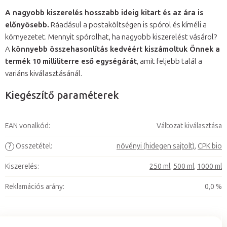
A nagyobb kiszerelés hosszabb ideig kitart és az ára is
előnyösebb.
Ráadásul a postaköltségen is spórol és kíméli a
környezetet. Mennyit spórolhat, ha nagyobb kiszerelést vásárol?
A
könnyebb összehasonlítás kedvéért kiszámoltuk Önnek a
termék 10 milliliterre eső egységárát
, amit feljebb talál a
variáns kiválasztásánál.
Kiegészítő paraméterek
EAN vonalkód
:
Változat kiválasztása
?
Összetétel
:
növényi (hidegen sajtolt)
,
CPK bio
Kiszerelés
:
250 ml
,
500 ml
,
1000 ml
Reklamációs arány
:
0,0 %