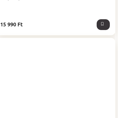
5-
ből
5,0
csillag.
15 990 Ft