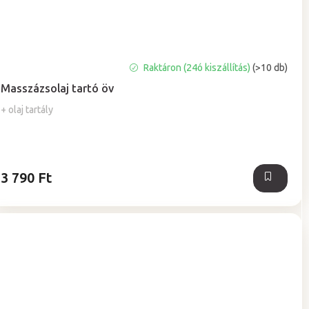
A
Raktáron (24ó kiszállítás)
(>10 db)
termék
Masszázsolaj tartó öv
átlagos
értékelése
+ olaj tartály
5-
ből
5,0
csillag.
3 790 Ft