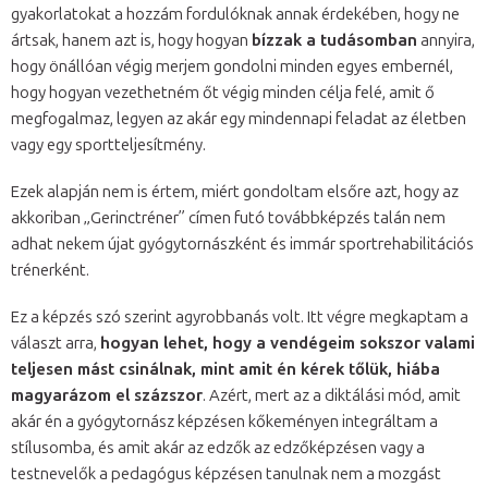
gyakorlatokat a hozzám fordulóknak annak érdekében, hogy ne
ártsak, hanem azt is, hogy hogyan
bízzak a tudásomban
annyira,
hogy önállóan végig merjem gondolni minden egyes embernél,
hogy hogyan vezethetném őt végig minden célja felé, amit ő
megfogalmaz, legyen az akár egy mindennapi feladat az életben
vagy egy sportteljesítmény.
Ezek alapján nem is értem, miért gondoltam elsőre azt, hogy az
akkoriban „Gerinctréner” címen futó továbbképzés talán nem
adhat nekem újat gyógytornászként és immár sportrehabilitációs
trénerként.
Ez a képzés szó szerint agyrobbanás volt. Itt végre megkaptam a
választ arra,
hogyan lehet, hogy a vendégeim sokszor valami
teljesen mást csinálnak, mint amit én kérek tőlük, hiába
magyarázom el százszor
. Azért, mert az a diktálási mód, amit
akár én a gyógytornász képzésen kőkeményen integráltam a
stílusomba, és amit akár az edzők az edzőképzésen vagy a
testnevelők a pedagógus képzésen tanulnak nem a mozgást