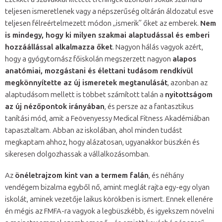
teljesen ismeretlenek vagy a népszerűség oltárán áldozatul esve
teljesen félreértelmezett módon „ismerik” őket az emberek.
Nem
is mindegy, hogy ki milyen szakmai alaptudással és emberi
hozzáállással alkalmazza őket
. Nagyon hálás vagyok azért,
hogy a gyógytornász főiskolán megszerzett nagyon
alapos
anatómiai, mozgástani és élettani tudásom rendkívül
megkönnyítette az új ismeretek megtanulását
, azonban az
alaptudásom mellett is többet számított talán a
nyitottságom
az új nézőpontok irányában
, és persze az a fantasztikus
tanítási mód, amit a Feövenyessy Medical Fitness Akadémiában
tapasztaltam. Abban az iskolában, ahol minden tudást
megkaptam ahhoz, hogy alázatosan, ugyanakkor büszkén és
sikeresen dolgozhassak a vállalkozásomban.
Az
önéletrajzom kint van a termem falán
, és néhány
vendégem bizalma egyből nő, amint meglát rajta egy-egy olyan
iskolát, aminek vezetője laikus körökben is ismert. Ennek ellenére
én mégis az FMFA-ra vagyok a legbüszkébb, és igyekszem növelni