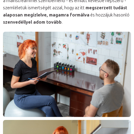
a mainstreammel szembemenő - és emiatt kevésbé népszerű -
szemléletük ismertségét azzal, hogy az itt
megszerzett tudást
alaposan megízlelve, magamra formálva
és hozzájuk hasonló
szenvedéllyel adom tovább
.