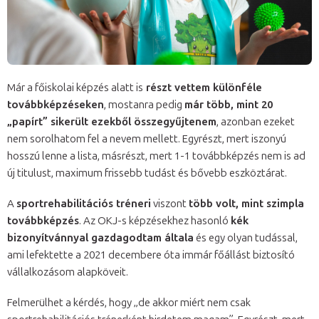
Már a főiskolai képzés alatt is
részt vettem különféle
továbbképzéseken
, mostanra pedig
már több, mint 20
„papírt” sikerült ezekből összegyűjtenem
, azonban ezeket
nem sorolhatom fel a nevem mellett. Egyrészt, mert iszonyú
hosszú lenne a lista, másrészt, mert 1-1 továbbképzés nem is ad
új titulust, maximum frissebb tudást és bővebb eszköztárat.
A
sportrehabilitációs tréneri
viszont
több volt, mint szimpla
továbbképzés
. Az OKJ-s képzésekhez hasonló
kék
bizonyítvánnyal gazdagodtam általa
és egy olyan tudással,
ami lefektette a 2021 decembere óta immár főállást biztosító
vállalkozásom alapköveit.
Felmerülhet a kérdés, hogy „de akkor miért nem csak