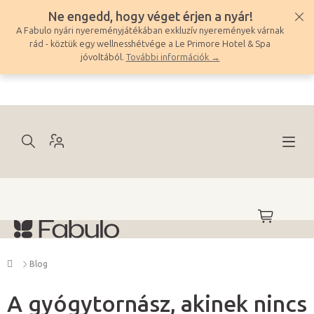
Ugrás
Ne engedd, hogy véget érjen a nyár!
a
A Fabulo nyári nyereményjátékában exkluzív nyeremények várnak
fő
rád - köztük egy wellnesshétvége a Le Primore Hotel & Spa
tartalomhoz
jóvoltából.
További információk →
KOSÁR
Kezdőlap
Blog
A gyógytornász, akinek nincs