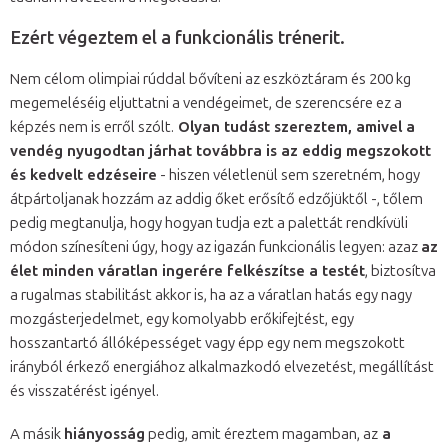
Ezért végeztem el a funkcionális trénerit.
Nem célom olimpiai rúddal bővíteni az eszköztáram és 200 kg
megemeléséig eljuttatni a vendégeimet, de szerencsére ez a
képzés nem is erről szólt.
Olyan tudást szereztem, amivel a
vendég nyugodtan járhat továbbra is az eddig megszokott
és kedvelt edzéseire
- hiszen véletlenül sem szeretném, hogy
átpártoljanak hozzám az addig őket erősítő edzőjüktől -, tőlem
pedig megtanulja, hogy hogyan tudja ezt a palettát rendkívüli
módon színesíteni úgy, hogy az igazán funkcionális legyen: azaz
az
élet minden váratlan ingerére felkészítse a testét
, biztosítva
a rugalmas stabilitást akkor is, ha az a váratlan hatás egy nagy
mozgásterjedelmet, egy komolyabb erőkifejtést, egy
hosszantartó állóképességet vagy épp egy nem megszokott
irányból érkező energiához alkalmazkodó elvezetést, megállítást
és visszatérést igényel.
A másik
hiányosság
pedig, amit éreztem magamban, az
a