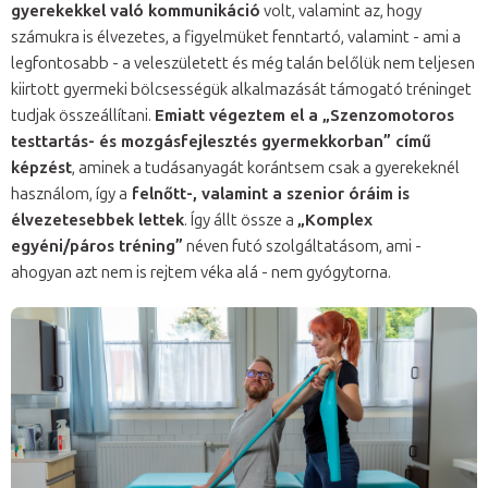
gyerekekkel való kommunikáció
volt, valamint az, hogy
számukra is élvezetes, a figyelmüket fenntartó, valamint - ami a
legfontosabb - a veleszületett és még talán belőlük nem teljesen
kiirtott gyermeki bölcsességük alkalmazását támogató tréninget
tudjak összeállítani.
Emiatt végeztem el a „Szenzomotoros
testtartás- és mozgásfejlesztés gyermekkorban” című
képzést
, aminek a tudásanyagát korántsem csak a gyerekeknél
használom, így a
felnőtt-, valamint a szenior óráim is
élvezetesebbek lettek
. Így állt össze a
„Komplex
egyéni/páros tréning”
néven futó szolgáltatásom, ami -
ahogyan azt nem is rejtem véka alá - nem gyógytorna.