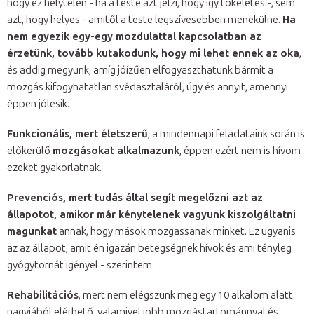
hogy ez helytelen - ha a teste azt jelzi, hogy így tökéletes -, sem
azt, hogy helyes - amitől a teste legszívesebben menekülne.
Ha
nem egyezik egy-egy mozdulattal kapcsolatban az
érzetünk, tovább kutakodunk, hogy mi lehet ennek az oka
,
és addig megyünk, amíg jóízűen elfogyaszthatunk bármit a
mozgás kifogyhatatlan svédasztaláról, úgy és annyit, amennyi
éppen jólesik.
Funkcionális, mert életszerű
, a mindennapi feladataink során is
előkerülő
mozgásokat alkalmazunk
, éppen ezért nem is hívom
ezeket gyakorlatnak.
Prevenciós, mert tudás által segít megelőzni azt az
állapotot, amikor már kénytelenek vagyunk kiszolgáltatni
magunkat
annak, hogy mások mozgassanak minket. Ez ugyanis
az az állapot, amit én igazán betegségnek hívok és ami tényleg
gyógytornát igényel - szerintem.
Rehabilitációs
, mert nem elégszünk meg egy 10 alkalom alatt
nagyjából elérhető, valamivel jobb mozgástartománnyal és