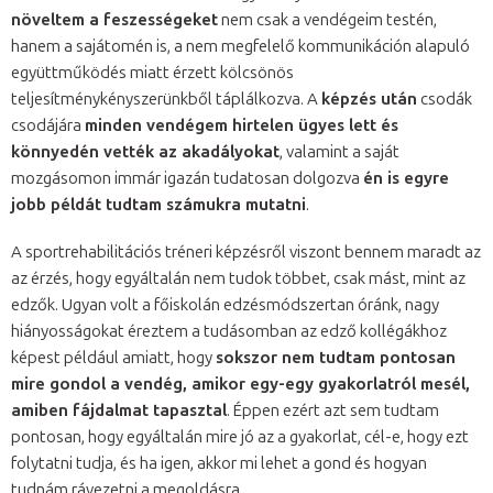
növeltem a feszességeket
nem csak a vendégeim testén,
hanem a sajátomén is, a nem megfelelő kommunikáción alapuló
együttműködés miatt érzett kölcsönös
teljesítménykényszerünkből táplálkozva. A
képzés után
csodák
csodájára
minden vendégem hirtelen ügyes lett és
könnyedén vették az akadályokat
, valamint a saját
mozgásomon immár igazán tudatosan dolgozva
én is egyre
jobb példát tudtam számukra mutatni
.
A sportrehabilitációs tréneri képzésről viszont bennem maradt az
az érzés, hogy egyáltalán nem tudok többet, csak mást, mint az
edzők. Ugyan volt a főiskolán edzésmódszertan óránk, nagy
hiányosságokat éreztem a tudásomban az edző kollégákhoz
képest például amiatt, hogy
sokszor nem tudtam pontosan
mire gondol a vendég, amikor egy-egy gyakorlatról mesél,
amiben fájdalmat tapasztal
. Éppen ezért azt sem tudtam
pontosan, hogy egyáltalán mire jó az a gyakorlat, cél-e, hogy ezt
folytatni tudja, és ha igen, akkor mi lehet a gond és hogyan
tudnám rávezetni a megoldásra.