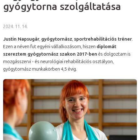
gyógytorna szolgáltatása
2024. 11. 14.
Justin Napsugár
,
gyógytornász
,
sportrehabilitációs tréner
.
Ezen a néven fut egyéni vállalkozásom, hiszen
diplomát
szereztem gyógytornász szakon 2017-ben
és dolgoztam is
mozgásszervi - és neurológiai rehabilitációs osztályon,
gyógytornász munkakörben 4,5 évig.