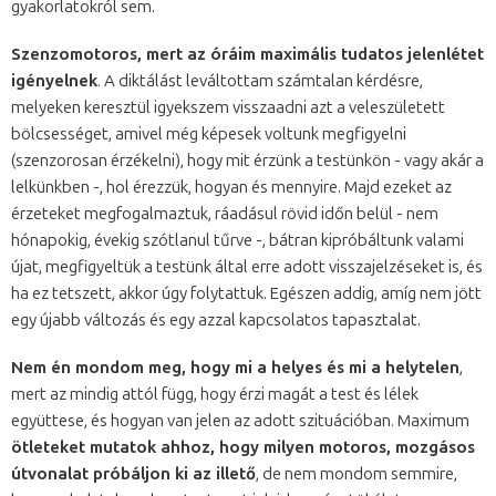
gyakorlatokról sem.
Szenzomotoros, mert az óráim maximális tudatos jelenlétet
igényelnek
. A diktálást leváltottam számtalan kérdésre,
melyeken keresztül igyekszem visszaadni azt a veleszületett
bölcsességet, amivel még képesek voltunk megfigyelni
(szenzorosan érzékelni), hogy mit érzünk a testünkön - vagy akár a
lelkünkben -, hol érezzük, hogyan és mennyire. Majd ezeket az
érzeteket megfogalmaztuk, ráadásul rövid időn belül - nem
hónapokig, évekig szótlanul tűrve -, bátran kipróbáltunk valami
újat, megfigyeltük a testünk által erre adott visszajelzéseket is, és
ha ez tetszett, akkor úgy folytattuk. Egészen addig, amíg nem jött
egy újabb változás és egy azzal kapcsolatos tapasztalat.
Nem én mondom meg, hogy mi a helyes és mi a helytelen
,
mert az mindig attól függ, hogy érzi magát a test és lélek
együttese, és hogyan van jelen az adott szituációban. Maximum
ötleteket mutatok ahhoz, hogy milyen motoros, mozgásos
útvonalat próbáljon ki az illető
, de nem mondom semmire,