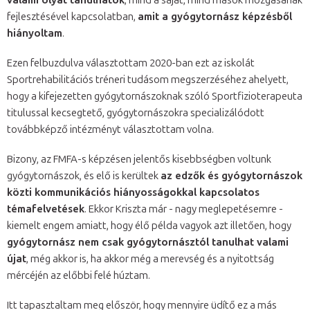
valami olyat tanulhatok
, mind a saját, mind mások mozgásának
fejlesztésével kapcsolatban,
amit a gyógytornász képzésből
hiányoltam
.
Ezen felbuzdulva választottam 2020-ban ezt az iskolát
Sportrehabilitációs tréneri tudásom megszerzéséhez ahelyett,
hogy a kifejezetten gyógytornászoknak szóló Sportfizioterapeuta
titulussal kecsegtető, gyógytornászokra specializálódott
továbbképző intézményt választottam volna.
Bizony, az FMFA-s képzésen jelentős kisebbségben voltunk
gyógytornászok, és elő is kerültek
az edzők és gyógytornászok
közti kommunikációs hiányosságokkal kapcsolatos
témafelvetések
. Ekkor Kriszta már - nagy meglepetésemre -
kiemelt engem amiatt, hogy élő példa vagyok azt illetően, hogy
gyógytornász nem csak gyógytornásztól tanulhat valami
újat
, még akkor is, ha akkor még a merevség és a nyitottság
mércéjén az előbbi felé húztam.
Itt tapasztaltam meg először, hogy mennyire üdítő ez a más