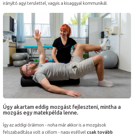
irányító agyi területtel, vagyis a kisaggyal kommunikál.
Úgy akartam eddig mozgást fejleszteni, mintha a
mozgás egy matekpélda lenne.
Így az addigi óráimon - noha már akkor is a mozgások
felszabadítása volt a célom - nagy eséllyel
csak tovább