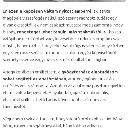
Én
ezen a képzésen váltam nyitott emberré
, aki szívta
magába a visszafogás nélkül, szó szerint ráontott tudást egy
olyan oktatótól, aki nem csak azt mutatta meg számomra, hogy
bizony,
rengeteget lehet tanulni más szakmáktól is
- hiszen
valójában nem többet vagy kevesebbet tudunk, szimplán csak
mást -, hanem azt is, hogy lehet valaki úgy is sikeres, hogy közben
egyetlen rossz szót sem mond a szakma egyéb képviselőiről
személyeskedve vagy más szakmákról általánosságban.
Ahogy korábban említettem, a
gyógytornász alaptudásom
sokat segített az anatómiában
, ami lényegében pusztán
ismétlés volt számomra. Azonban az anatómia pusztán egyetlen
eleme volt a képzésnek. A gyakorlati, igazán funkcionális,
életmódba illeszthető tudás bőven adott számomra is
tanulnivalót.
Végre nem csak azt tudtam, hogy szigorú protokoll szerint hány
hétig, milyen mozgásirányokkal, hány fokban adhatok