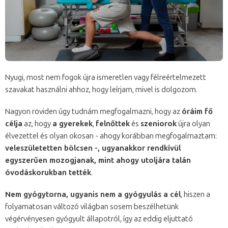
Nyugi, most nem fogok újra ismeretlen vagy félreértelmezett
szavakat használni ahhoz, hogy leírjam, mivel is dolgozom.
Nagyon röviden úgy tudnám megfogalmazni, hogy az
óráim fő
célja
az, hogy
a gyerekek
,
felnőttek
és
szeniorok
újra olyan
élvezettel és olyan okosan - ahogy korábban megfogalmaztam:
veleszületetten bölcsen -, ugyanakkor rendkívül
egyszerűen mozogjanak, mint ahogy utoljára talán
óvodáskorukban tették
.
Nem gyógytorna, ugyanis nem a gyógyulás a cél
, hiszen a
folyamatosan változó világban sosem beszélhetünk
végérvényesen gyógyult állapotról, így az eddig eljuttató