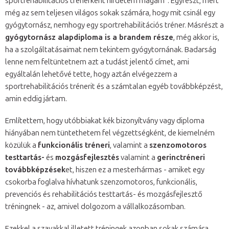
sportrehabilitációs trénerként hirdetem magam”. Egyrészt, mert
még az sem teljesen világos sokak számára, hogy mit csinál egy
gyógytornász, nemhogy egy sportrehabilitációs tréner. Másrészt a
gyógytornász alapdiploma is a brandem része
, még akkor is,
ha a szolgáltatásaimat nem tekintem gyógytornának. Badarság
lenne nem feltüntetnem azt a tudást jelentő címet, ami
egyáltalán lehetővé tette, hogy aztán elvégezzem a
sportrehabilitációs trénerit és a számtalan egyéb továbbképzést,
amin eddig jártam.
Említettem, hogy utóbbiakat kék bizonyítvány vagy diploma
hiányában nem tüntethetem fel végzettségként, de kiemelném
közülük a
funkcionális tréneri
, valamint a
szenzomotoros
testtartás-
és
mozgásfejlesztés
valamint a
gerinctréneri
továbbképzések
et, hiszen ez a mesterhármas - amiket egy
csokorba foglalva hívhatunk szenzomotoros, funkcionális,
prevenciós és rehabilitációs testtartás- és mozgásfejlesztő
tréningnek - az, amivel dolgozom a vállalkozásomban.
Ezekkel a szavakkal illetett tréningek azonban sokak számára