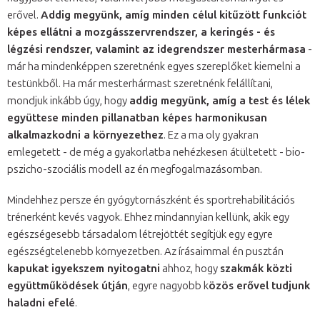
erővel.
Addig megyünk, amíg minden célul kitűzött funkciót
képes ellátni a mozgásszervrendszer, a keringés - és
légzési rendszer, valamint az idegrendszer mesterhármasa
-
már ha mindenképpen szeretnénk egyes szereplőket kiemelni a
testünkből. Ha már mesterhármast szeretnénk felállítani,
mondjuk inkább úgy, hogy
addig megyünk, amíg a test és lélek
együttese minden pillanatban képes harmonikusan
alkalmazkodni a környezethez
. Ez a ma oly gyakran
emlegetett - de még a gyakorlatba nehézkesen átültetett - bio-
pszicho-szociális modell az én megfogalmazásomban.
Mindehhez persze én gyógytornászként és sportrehabilitációs
trénerként kevés vagyok. Ehhez mindannyian kellünk, akik egy
egészségesebb társadalom létrejöttét segítjük egy egyre
egészségtelenebb környezetben. Az írásaimmal én pusztán
kapukat igyekszem nyitogatni
ahhoz, hogy
szakmák közti
együttműködések útján
, egyre nagyobb k
özös erővel tudjunk
haladni efelé
.