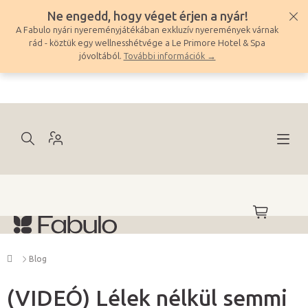
Ugrás
Ne engedd, hogy véget érjen a nyár!
a
A Fabulo nyári nyereményjátékában exkluzív nyeremények várnak
fő
rád - köztük egy wellnesshétvége a Le Primore Hotel & Spa
tartalomhoz
jóvoltából.
További információk →
KOSÁR
Kezdőlap
Blog
(VIDEÓ) Lélek nélkül semmi