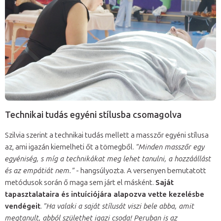
Technikai tudás egyéni stílusba csomagolva
Szilvia szerint a technikai tudás mellett a masszőr egyéni stílusa
az, ami igazán kiemelheti őt a tömegből.
"Minden masszőr egy
egyéniség, s míg a technikákat meg lehet tanulni, a hozzáállást
és az empátiát nem."
- hangsúlyozta. A versenyen bemutatott
metódusok során ő maga sem járt el másként.
Saját
tapasztalataira és intuíciójára alapozva vette kezelésbe
vendégeit
.
"Ha valaki a saját stílusát viszi bele abba, amit
megtanult, abból születhet igazi csoda! Peruban is az