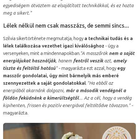
egyediségem ötvöztem az elsajátított technikákkal, és ez hozta
meg a sikert."
Lélek nélkül nem csak masszázs, de semmi sincs...
Szilvia sikertörténete megmutatja, hogy
a technikai tudás és a
lélek találkozása vezethet igazi kiválósághoz
- úgy a
versenyeken, mint a mindennapokban.
"A masszőrök
nem a saját
energiájukat használják
, hanem
fentről veszik
azt,
amely
tiszta és feltöltő hatású
"
- magyarázta ezt azzal, hogy
egy
masszőr gondolatai, úgy mint bármelyik más emberé
szennyezettek a saját gondolatokkal
.
"Ha ebből az
energiából akarnánk dolgozni,
már a második vendégnél a
földön feküdnénk a kimerültségtől
... Az a cél, hogy a vendég
kipihenten, frissen és pozitív energiával feltöltődve távozzon."
-
magyarázta.