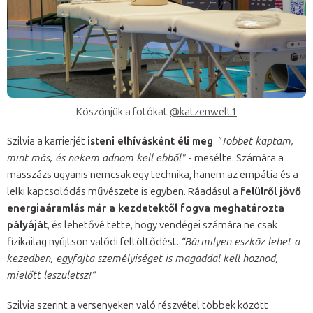
Köszönjük a fotókat
@katzenwelt1
Szilvia a karrierjét
isteni elhívásként éli meg
.
"Többet kaptam,
mint más, és nekem adnom kell ebből"
- mesélte. Számára a
masszázs ugyanis nemcsak egy technika, hanem az empátia és a
lelki kapcsolódás művészete is egyben. Ráadásul a
felülről jövő
energiaáramlás már a kezdetektől fogva meghatározta
pályáját
, és lehetővé tette, hogy vendégei számára ne csak
fizikailag nyújtson valódi feltöltődést.
“Bármilyen eszköz lehet a
kezedben, egyfajta személyiséget is magaddal kell hoznod,
mielőtt leszületsz!”
Szilvia szerint a versenyeken való részvétel többek között