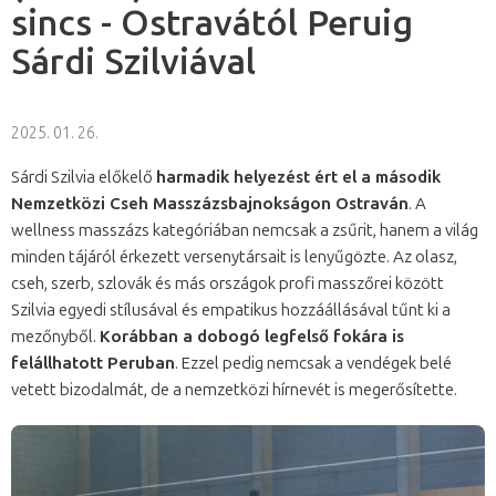
sincs - Ostravától Peruig
Sárdi Szilviával
2025. 01. 26.
Sárdi Szilvia előkelő
harmadik helyezést ért el a második
Nemzetközi Cseh Masszázsbajnokságon Ostraván
. A
wellness masszázs kategóriában nemcsak a zsűrit, hanem a világ
minden tájáról érkezett versenytársait is lenyűgözte. Az olasz,
cseh, szerb, szlovák és más országok profi masszőrei között
Szilvia egyedi stílusával és empatikus hozzáállásával tűnt ki a
mezőnyből.
Korábban a dobogó legfelső fokára is
felállhatott Peruban
. Ezzel pedig nemcsak a vendégek belé
vetett bizodalmát, de a nemzetközi hírnevét is megerősítette.