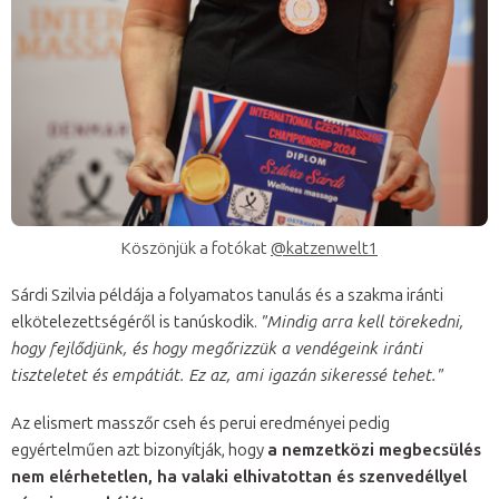
Köszönjük a fotókat
@katzenwelt1
Sárdi Szilvia példája a folyamatos tanulás és a szakma iránti
elkötelezettségéről is tanúskodik.
"Mindig arra kell törekedni,
hogy fejlődjünk, és hogy megőrizzük a vendégeink iránti
tiszteletet és empátiát. Ez az, ami igazán sikeressé tehet."
Az elismert masszőr cseh és perui eredményei pedig
egyértelműen azt bizonyítják, hogy
a nemzetközi megbecsülés
nem elérhetetlen, ha valaki elhivatottan és szenvedéllyel