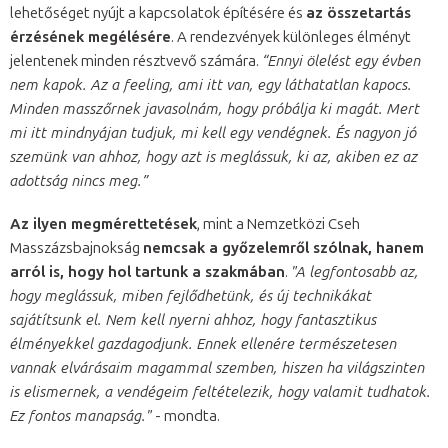
lehetőséget nyújt a kapcsolatok építésére és
az összetartás
érzésének megélésére
. A rendezvények különleges élményt
jelentenek minden résztvevő számára.
“Ennyi ölelést egy évben
nem kapok. Az a feeling, ami itt van, egy láthatatlan kapocs.
Minden masszőrnek javasolnám, hogy próbálja ki magát. Mert
mi itt mindnyájan tudjuk, mi kell egy vendégnek. És nagyon jó
szemünk van ahhoz, hogy azt is meglássuk, ki az, akiben ez az
adottság nincs meg.”
Az ilyen megmérettetések
, mint a Nemzetközi Cseh
Masszázsbajnokság
nemcsak a győzelemről szólnak, hanem
arról is, hogy hol tartunk a szakmában
.
"A legfontosabb az,
hogy meglássuk, miben fejlődhetünk, és új technikákat
sajátítsunk el. Nem kell nyerni ahhoz, hogy fantasztikus
élményekkel gazdagodjunk. Ennek ellenére természetesen
vannak elvárásaim magammal szemben, hiszen ha világszinten
is elismernek, a vendégeim feltételezik, hogy valamit tudhatok.
Ez fontos manapság."
- mondta.