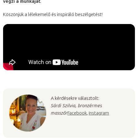
végzi a munkáját
.
Köszönjük a lélekemelő és inspiráló beszélgetést!
A kérdésekre választolt:
Sárdi Szilvia, bronzérmes
masszőr
Facebook
,
Instagram