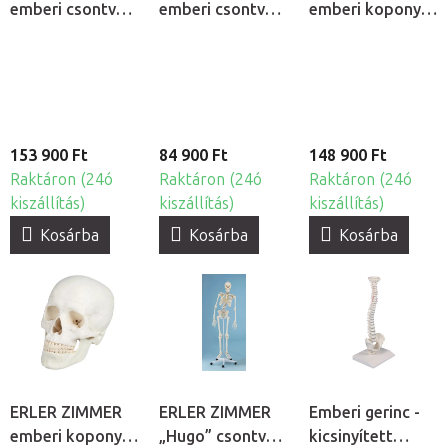
emberi csontváz
emberi csontváz
emberi koponya
modell –
– „TOM”
modell - 22
„OSCAR”
kicsinyített
részes didaktikai
modell
modell
153 900 Ft
84 900 Ft
148 900 Ft
Raktáron (24ó
Raktáron (24ó
Raktáron (24ó
kiszállítás)
kiszállítás)
kiszállítás)
Kosárba
Kosárba
Kosárba
ERLER ZIMMER
ERLER ZIMMER
Emberi gerinc -
emberi koponya
„Hugo” csontváz
kicsinyített