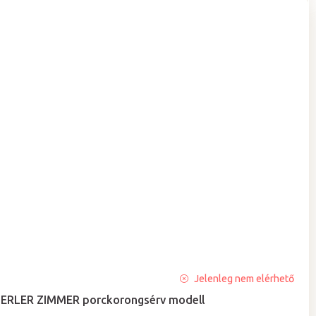
A
Jelenleg nem elérhető
termék
ERLER ZIMMER porckorongsérv modell
átlagos