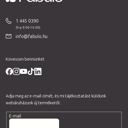
L
á
b
1 445 0390
l
é
info@fabulo.hu
c
Kövessen bennünket
Adja meg az e-mail címét, és mi tájékoztatást küldünk
webáruházunk új termékeiről.
E-mail