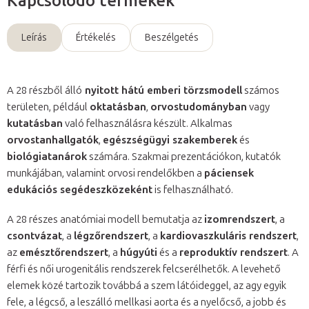
Kapcsolódó termékek
Leírás
Értékelés
Beszélgetés
A 28 részből álló
nyitott hátú emberi törzsmodell
számos
területen, például
oktatásban
,
orvostudományban
vagy
kutatásban
való felhasználásra készült. Alkalmas
orvostanhallgatók
,
egészségügyi szakemberek
és
biológiatanárok
számára. Szakmai prezentációkon, kutatók
munkájában, valamint orvosi rendelőkben a
páciensek
edukációs segédeszközeként
is felhasználható.
A 28 részes anatómiai modell bemutatja az
izomrendszert
, a
csontvázat
, a
légzőrendszert
, a
kardiovaszkuláris rendszert
,
az
emésztőrendszert
, a
húgyúti
és a
reproduktív rendszert
. A
férfi és női urogenitális rendszerek felcserélhetők. A levehető
elemek közé tartozik továbbá a szem látóideggel, az agy egyik
fele, a légcső, a leszálló mellkasi aorta és a nyelőcső, a jobb és