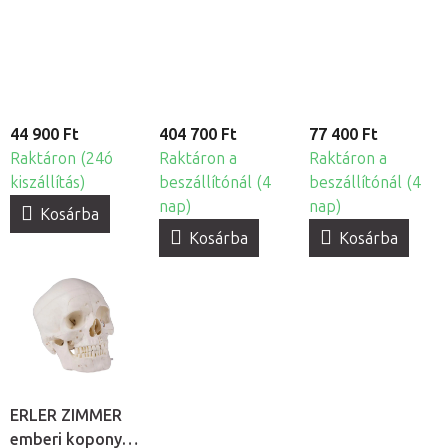
modell - 3 részes
modell –
modell
hajlékony
gerincoszloppal
44 900 Ft
404 700 Ft
77 400 Ft
Raktáron (24ó
Raktáron a
Raktáron a
kiszállítás)
beszállítónál (4
beszállítónál (4
nap)
nap)
Kosárba
Kosárba
Kosárba
ERLER ZIMMER
emberi koponya