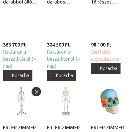
darabból álló
darabos
16 részes
anatómiai
anatómiai
kicsinyített
modell nyitott
modell
modell
háttal
363 700 Ft
304 500 Ft
98 100 Ft
Raktáron a
Raktáron a
Elérhető
beszállítónál (4
beszállítónál (4
augusztusban
nap)
nap)
Kosárba
Kosárba
Kosárba
ERLER ZIMMER
ERLER ZIMMER
ERLER ZIMMER