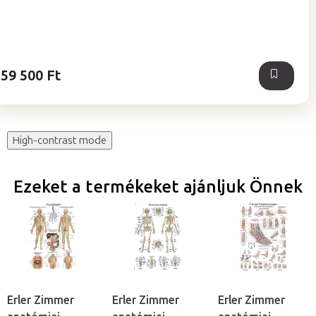
értékelése
5-
ből
5,0
csillag.
59 500 Ft
High-contrast mode
Ezeket a termékeket ajánljuk Önnek
Erler Zimmer
Erler Zimmer
Erler Zimmer