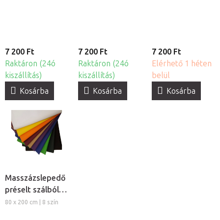
könyök
akupunktúrája
triggerpontjai
7 200 Ft
7 200 Ft
7 200 Ft
Raktáron (24ó
Raktáron (24ó
Elérhető 1 héten
kiszállítás)
kiszállítás)
belül
Kosárba
Kosárba
Kosárba
Masszázslepedő
préselt szálból,
5db
80 x 200 cm | 8 szín