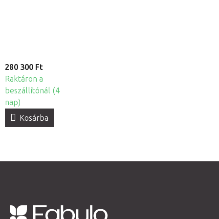
modell - 14
részes didaktikai
modell
280 300 Ft
Raktáron a
beszállítónál (4
nap)
Kosárba