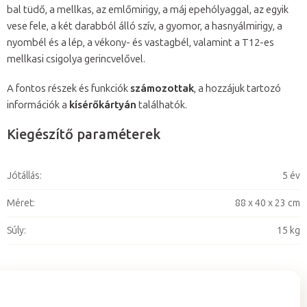
bal tüdő, a mellkas, az emlőmirigy, a máj epehólyaggal, az egyik
vese fele, a két darabból álló szív, a gyomor, a hasnyálmirigy, a
nyombél és a lép, a vékony- és vastagbél, valamint a T12-es
mellkasi csigolya gerincvelővel.
A fontos részek és funkciók
számozottak
, a hozzájuk tartozó
információk a
kísérőkártyán
találhatók.
Kiegészítő paraméterek
Jótállás
:
5 év
Méret
:
88 x 40 x 23 cm
Súly
:
15 kg