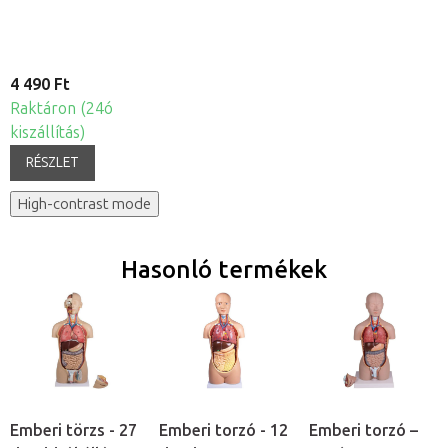
4 490 Ft
Raktáron (24ó
kiszállítás)
RÉSZLET
High-contrast mode
Hasonló termékek
Emberi törzs - 27
Emberi torzó - 12
Emberi torzó –