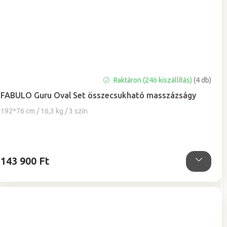
A
Raktáron (24ó kiszállítás)
(4 db)
termék
FABULO Guru Oval Set összecsukható masszázságy
átlagos
értékelése
192*76 cm / 16,3 kg / 3 szín
5-
ből
4,9
csillag.
143 900 Ft