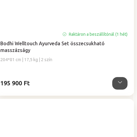
Raktáron a beszállítónál (1 hét)
Bodhi Welltouch Ayurveda Set összecsukható
masszázságy
204*81 cm | 17,5 kg | 2 szín
195 900 Ft