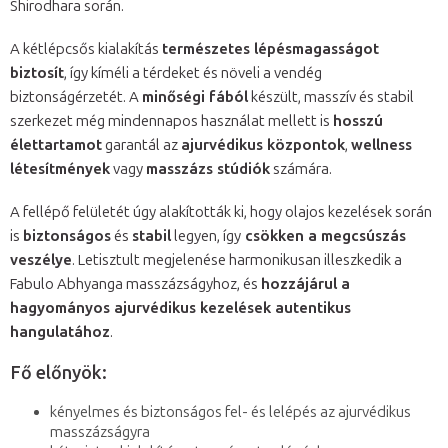
Shirodhara során.
A kétlépcsős kialakítás
természetes lépésmagasságot
biztosít
, így kíméli a térdeket és növeli a vendég
biztonságérzetét. A
minőségi fából
készült, masszív és stabil
szerkezet még mindennapos használat mellett is
hosszú
élettartamot
garantál az
ajurvédikus központok
,
wellness
létesítmények
vagy
masszázs stúdiók
számára.
A fellépő felületét úgy alakították ki, hogy olajos kezelések során
is
biztonságos
és
stabil
legyen, így
csökken a megcsúszás
veszélye
. Letisztult megjelenése harmonikusan illeszkedik a
Fabulo Abhyanga masszázságyhoz, és
hozzájárul a
hagyományos ajurvédikus kezelések autentikus
hangulatához
.
Fő előnyök:
kényelmes és biztonságos fel- és lelépés az ajurvédikus
masszázságyra