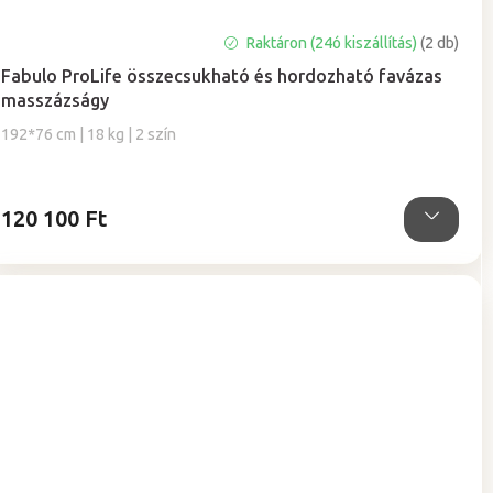
A
Raktáron (24ó kiszállítás)
(2 db)
termék
Fabulo ProLife összecsukható és hordozható favázas
átlagos
masszázságy
értékelése
5-
192*76 cm | 18 kg | 2 szín
ből
5,0
csillag.
120 100 Ft