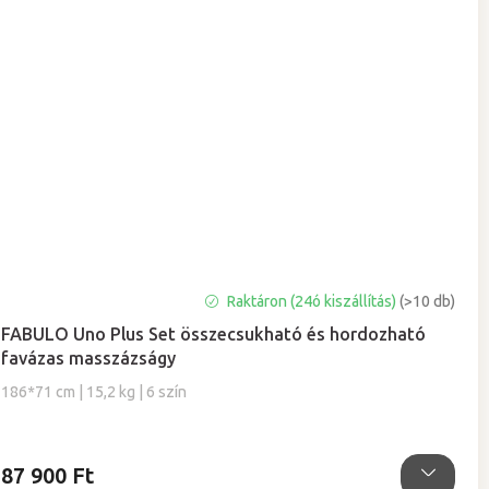
A
Raktáron (24ó kiszállítás)
(>10 db)
termék
FABULO Uno Plus Set összecsukható és hordozható
átlagos
favázas masszázságy
értékelése
5-
186*71 cm | 15,2 kg | 6 szín
ből
5,0
csillag.
87 900 Ft