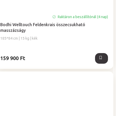
A
Raktáron a beszállítónál (4 nap)
termék
Bodhi Welltouch Feldenkrais összecsukható
átlagos
masszázságy
értékelése
5-
185*84 cm | 15 kg | kék
ből
5,0
csillag.
159 900 Ft