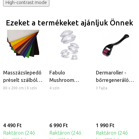
High-contrast mode
Ezeket a termékeket ajánljuk Önnek
Masszázslepedő
Fabulo
Dermaroller -
préselt szálból,
Mushroom
bőrregeneráló
5db
gomba alakú
tűs henger
80 x 200 cm | 8 szín
4 szín
3 fajta
szilikon köpöly
készlet, 4db
4 490 Ft
6 990 Ft
1 990 Ft
Raktáron (24ó
Raktáron (24ó
Raktáron (24ó