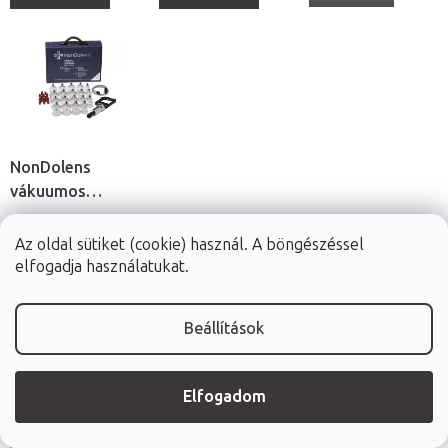
NonDolens
vákuumos
köpölykészlet
pumpával, 19db
Az oldal sütiket (cookie) használ. A böngészéssel
elfogadja használatukat.
Beállítások
25 900 Ft
Raktáron (24ó
kiszállítás)
Elfogadom
Kosárba