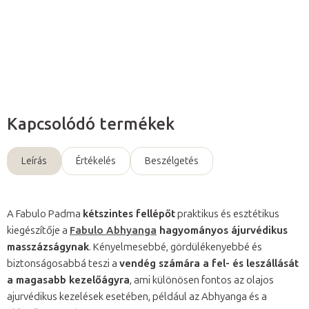
Részletes információ
Kérdés
Kapcsolódó termékek
Leírás
Értékelés
Beszélgetés
A Fabulo Padma
kétszintes fellépőt
praktikus és esztétikus
kiegészítője a
Fabulo Abhyanga
hagyományos ájurvédikus
masszázságynak
. Kényelmesebbé, gördülékenyebbé és
biztonságosabbá teszi a
vendég számára a fel- és leszállását
a magasabb kezelőágyra
, ami különösen fontos az olajos
ajurvédikus kezelések esetében, például az Abhyanga és a