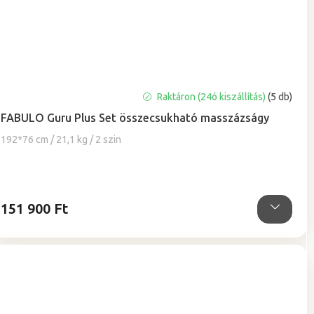
A
Raktáron (24ó kiszállítás)
(5 db)
termék
FABULO Guru Plus Set összecsukható masszázságy
átlagos
értékelése
192*76 cm / 21,1 kg / 2 szin
5-
ből
5,0
csillag.
151 900 Ft