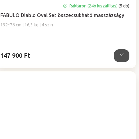
A
Raktáron (24ó kiszállítás)
(5 db)
termék
FABULO Diablo Oval Set összecsukható masszázságy
átlagos
értékelése
192*76 cm | 16,3 kg | 4 szín
5-
ből
5,0
csillag.
147 900 Ft