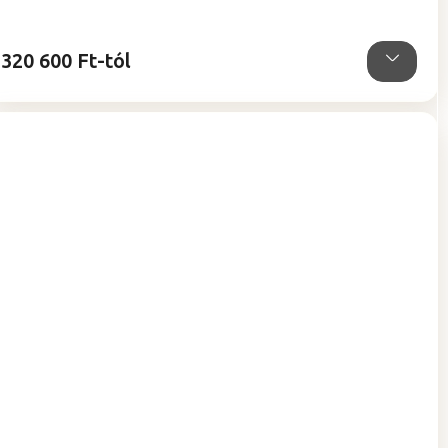
5,0
csillag.
320 600 Ft-tól