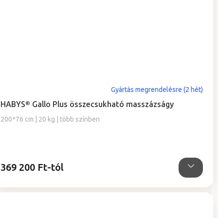
A
Gyártás megrendelésre (2 hét)
termék
HABYS® Gallo Plus összecsukható masszázságy
átlagos
értékelése
200*76 cm | 20 kg | több színben
5-
ből
5,0
csillag.
369 200 Ft-tól