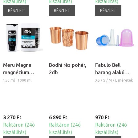
kiszállítás)
kiszállítás)
kiszállítás)
RÉSZLET
RÉSZLET
RÉSZLET
Meru Magne
Bodhi réz pohár,
Fabulo Bell
magnézium
2db
harang alakú
masszázs krém
szilikon köpöly
150 ml | 1000 ml
XS / S / M / L méretek
3 270 Ft
6 890 Ft
970 Ft
Raktáron (24ó
Raktáron (24ó
Raktáron (24ó
kiszállítás)
kiszállítás)
kiszállítás)