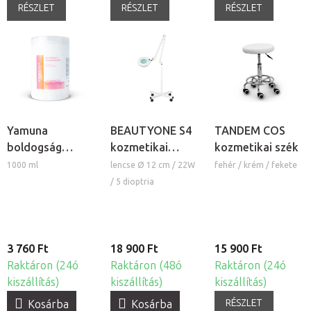
RÉSZLET
RÉSZLET
RÉSZLET
Yamuna
BEAUTYONE S4
TANDEM COS
boldogság
kozmetikai
kozmetikai szék
masszázskrém
lámpa nagyítóval
1000 ml
lencse Ø 12 cm / 22W
fehér / krém / fekete
és állvánnyal
/ 5 dioptria
3 760 Ft
18 900 Ft
15 900 Ft
Raktáron (24ó
Raktáron (48ó
Raktáron (24ó
kiszállítás)
kiszállítás)
kiszállítás)
RÉSZLET
Kosárba
Kosárba