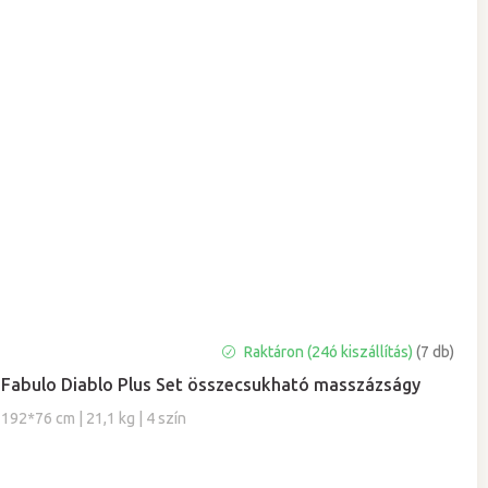
A
Raktáron (24ó kiszállítás)
(7 db)
termék
Fabulo Diablo Plus Set összecsukható masszázságy
átlagos
értékelése
192*76 cm | 21,1 kg | 4 szín
5-
ből
5,0