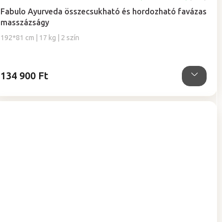
Fabulo Ayurveda összecsukható és hordozható favázas
masszázságy
192*81 cm | 17 kg | 2 szín
134 900 Ft