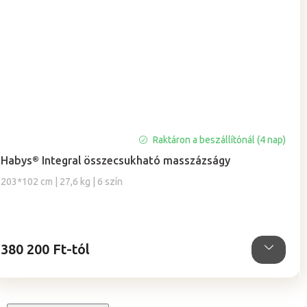
Raktáron a beszállítónál (4 nap)
Habys® Integral összecsukható masszázságy
203*102 cm | 27,6 kg | 6 szín
380 200 Ft-tól