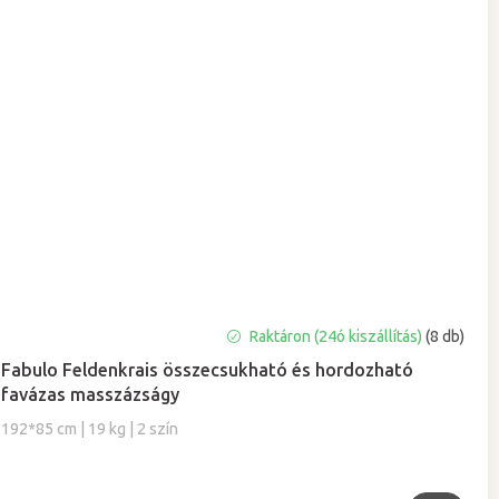
Raktáron (24ó kiszállítás)
(8 db)
Fabulo Feldenkrais összecsukható és hordozható
favázas masszázságy
192*85 cm | 19 kg | 2 szín