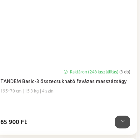
A
Raktáron (24ó kiszállítás)
(3 db)
termék
TANDEM Basic-3 összecsukható favázas masszázságy
átlagos
értékelése
195*70 cm | 15,3 kg | 4 szín
5-
ből
5,0
csillag.
65 900 Ft