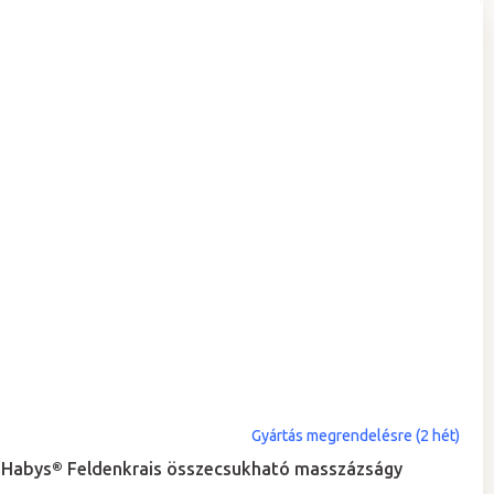
A
Gyártás megrendelésre (2 hét)
termék
Habys® Feldenkrais összecsukható masszázságy
átlagos