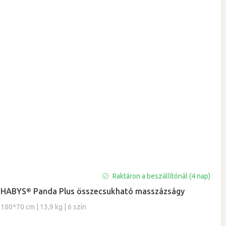
A
Raktáron a beszállítónál (4 nap)
termék
HABYS® Panda Plus összecsukható masszázságy
átlagos
értékelése
180*70 cm | 13,9 kg | 6 szín
5-
ből