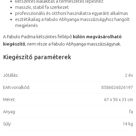
kétszintes kialakítás a természetes lépéshez
masszív, stabil fa szerkezet
professzionális és otthoni használatra egyaránt alkalmas
esztétikailag a Fabulo Abhyanga masszázságyhoz hangolt
megjelenés
A Fabulo Padma kétszintes fellépő
külön megvásárolható
kiegészítő
, nem része a Fabulo Abhyanga masszázságynak.
Kiegészítő paraméterek
Jótállás
:
2 év
EAN vonalkód
:
8586026826197
Méret
:
67 x 50 x 33 cm
Anyag
:
fa
Súly
:
14 kg