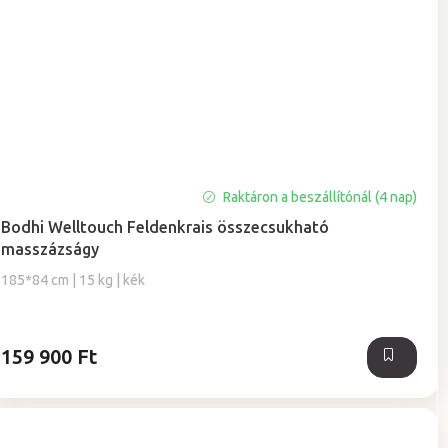
A
Raktáron a beszállítónál (4 nap)
termék
Bodhi Welltouch Feldenkrais összecsukható
átlagos
masszázságy
értékelése
5-
185*84 cm | 15 kg | kék
ből
5,0
csillag.
159 900 Ft