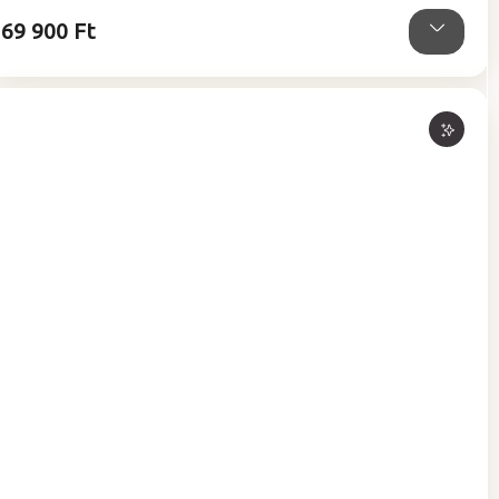
csillag.
69 900 Ft