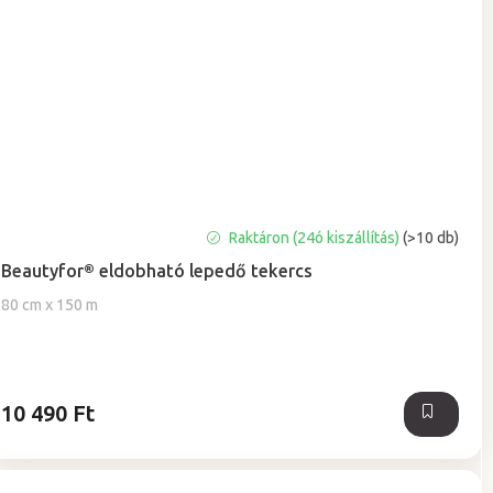
A
Raktáron (24ó kiszállítás)
(>10 db)
termék
Beautyfor® eldobható lepedő tekercs
átlagos
értékelése
80 cm x 150 m
5-
ből
5,0
csillag.
10 490 Ft