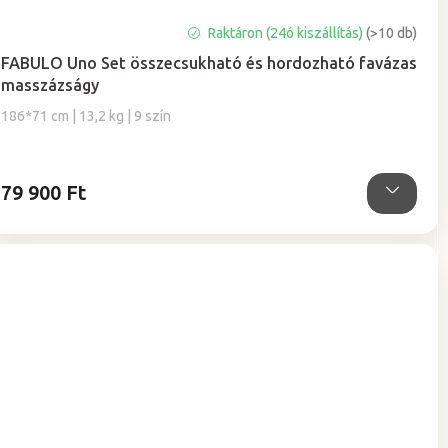
A
Raktáron (24ó kiszállítás)
(>10 db)
termék
FABULO Uno Set összecsukható és hordozható favázas
átlagos
masszázságy
értékelése
5-
186*71 cm | 13,2 kg | 9 szín
ből
4,9
csillag.
79 900 Ft