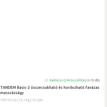
A
Raktáron (24ó kiszállítás)
(>10 db)
termék
TANDEM Basic-2 összecsukható és hordozható favázas
átlagos
masszázságy
értékelése
5-
195*70 cm | 13,1 kg | 13 szín
ből