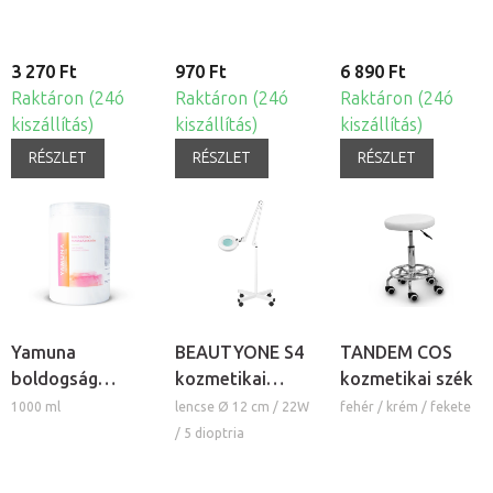
3 270 Ft
970 Ft
6 890 Ft
Raktáron (24ó
Raktáron (24ó
Raktáron (24ó
kiszállítás)
kiszállítás)
kiszállítás)
RÉSZLET
RÉSZLET
RÉSZLET
Yamuna
BEAUTYONE S4
TANDEM COS
boldogság
kozmetikai
kozmetikai szék
masszázskrém
lámpa nagyítóval
1000 ml
lencse Ø 12 cm / 22W
fehér / krém / fekete
és állvánnyal
/ 5 dioptria