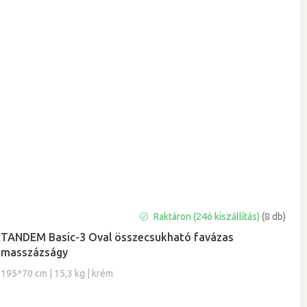
A
Raktáron (24ó kiszállítás)
(8 db)
termék
TANDEM Basic-3 Oval összecsukható favázas
átlagos
masszázságy
értékelése
5-
195*70 cm | 15,3 kg | krém
ből
5,0