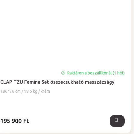
Raktáron a beszállítónál (1 hét)
CLAP TZU Femina Set összecsukható masszázságy
186*76 cm / 18,5 kg / krém
195 900 Ft