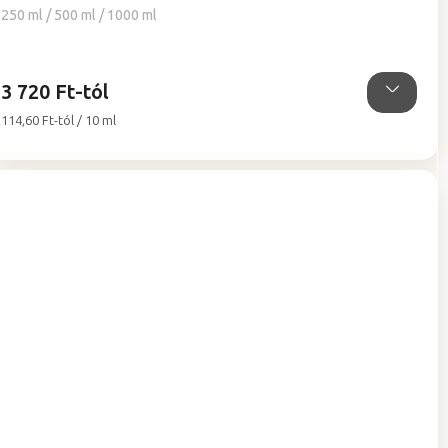
5-
250 ml / 500 ml / 1000 ml
ből
5,0
csillag.
3 720 Ft-tól
Egységár:
114,60 Ft-tól / 10 ml