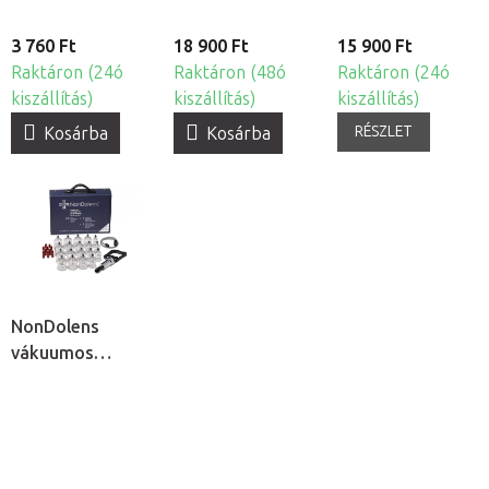
3 760 Ft
18 900 Ft
15 900 Ft
Raktáron (24ó
Raktáron (48ó
Raktáron (24ó
kiszállítás)
kiszállítás)
kiszállítás)
RÉSZLET
Kosárba
Kosárba
NonDolens
vákuumos
köpölykészlet
pumpával, 19db