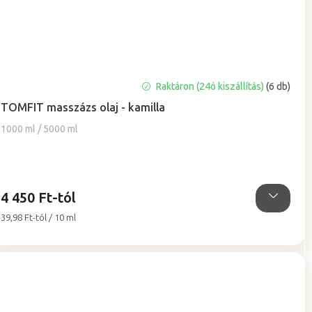
A
Raktáron (24ó kiszállítás)
(6 db)
termék
TOMFIT masszázs olaj - kamilla
átlagos
értékelése
1000 ml / 5000 ml
5-
ből
4,9
csillag.
4 450 Ft-tól
Egységár:
39,98 Ft-tól / 10 ml