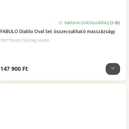
A
Raktáron (24ó kiszállítás)
(5 db)
termék
FABULO Diablo Oval Set összecsukható masszázságy
átlagos
értékelése
192*76 cm | 16,3 kg | 4 szín
5-
ből
5,0
csillag.
147 900 Ft