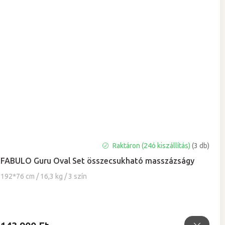
A
Raktáron (24ó kiszállítás)
(3 db)
termék
FABULO Guru Oval Set összecsukható masszázságy
átlagos
értékelése
192*76 cm / 16,3 kg / 3 szín
5-
ből
4,9
csillag.