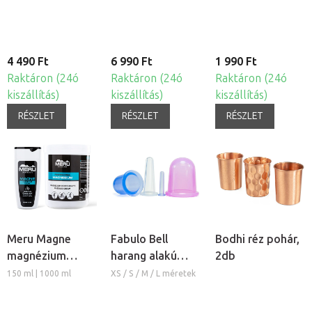
készlet, 4db
4 490 Ft
6 990 Ft
1 990 Ft
Raktáron (24ó
Raktáron (24ó
Raktáron (24ó
kiszállítás)
kiszállítás)
kiszállítás)
RÉSZLET
RÉSZLET
RÉSZLET
Meru Magne
Fabulo Bell
Bodhi réz pohár,
magnézium
harang alakú
2db
masszázs krém
szilikon köpöly
150 ml | 1000 ml
XS / S / M / L méretek