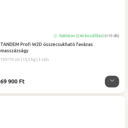
A
Raktáron (24ó kiszállítás)
(>10 db)
termék
TANDEM Profi W2D összecsukható favázas
átlagos
masszázságy
értékelése
5-
195*70 cm | 15,5 kg | 3 szín
ből
5,0
csillag.
69 900 Ft