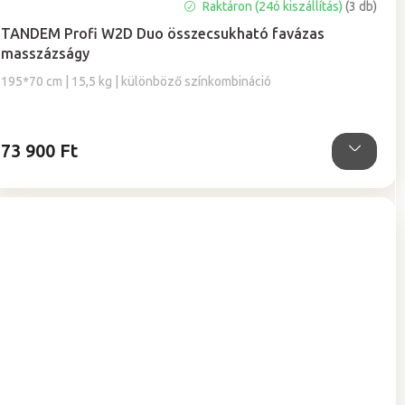
A
Raktáron (24ó kiszállítás)
(3 db)
termék
TANDEM Profi W2D Duo összecsukható favázas
átlagos
masszázságy
értékelése
5-
195*70 cm | 15,5 kg | különböző színkombináció
ből
5,0
csillag.
73 900 Ft