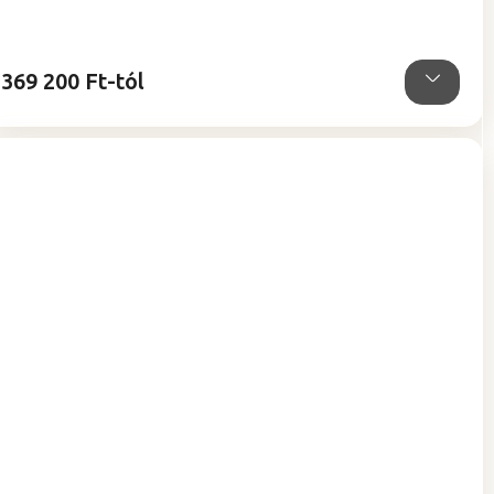
ből
5,0
csillag.
369 200 Ft-tól