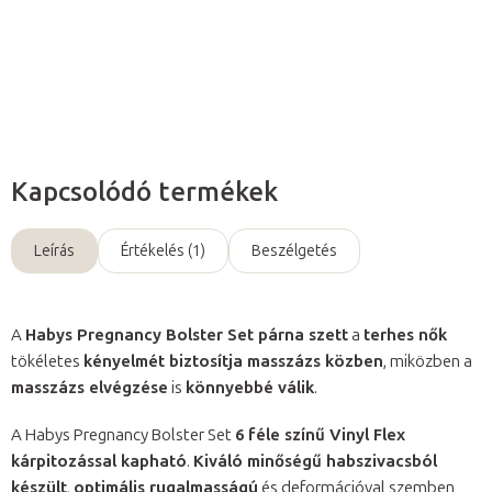
Részletes információ
Kérdés
Kapcsolódó termékek
Leírás
Értékelés (1)
Beszélgetés
A
Habys Pregnancy Bolster Set párna szett
a
terhes nők
tökéletes
kényelmét biztosítja masszázs közben
, miközben a
masszázs elvégzése
is
könnyebbé válik
.
A Habys Pregnancy Bolster Set
6 féle színű Vinyl Flex
kárpitozással kapható
.
Kiváló minőségű habszivacsból
készült
,
optimális rugalmasságú
és deformációval szemben