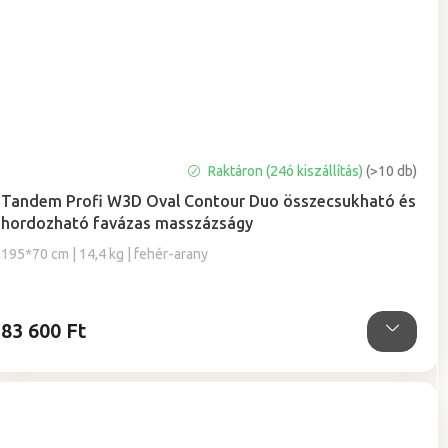
Raktáron (24ó kiszállítás)
(>10 db)
Tandem Profi W3D Oval Contour Duo összecsukható és
hordozható favázas masszázságy
195*70 cm | 14,4 kg | fehér-arany
83 600 Ft