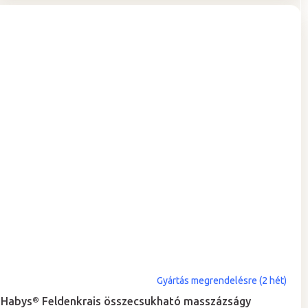
A
Gyártás megrendelésre (2 hét)
termék
Habys® Feldenkrais összecsukható masszázságy
átlagos