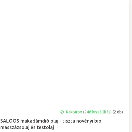
A
Raktáron (24ó kiszállítás)
(2 db)
termék
SALOOS makadámdió olaj - tiszta növényi bio
átlagos
masszázsolaj és testolaj
értékelése