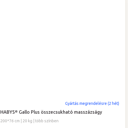
A
Gyártás megrendelésre (2 hét)
termék
HABYS® Gallo Plus összecsukható masszázságy
átlagos
értékelése
200*76 cm | 20 kg | több színben
5-