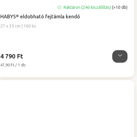
A
Raktáron (24ó kiszállítás)
(>10 db)
termék
HABYS® eldobható fejtámla kendő
átlagos
értékelése
27 x 35 cm | 100 ks
5-
ből
5,0
csillag.
4 790 Ft
Egységár:
47,90 Ft / 1 db