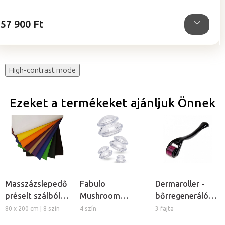
5,0
csillag.
57 900 Ft
High-contrast mode
Ezeket a termékeket ajánljuk Önnek
Masszázslepedő
Fabulo
Dermaroller -
préselt szálból,
Mushroom
bőrregeneráló
5db
gomba alakú
tűs henger
80 x 200 cm | 8 szín
4 szín
3 fajta
szilikon köpöly