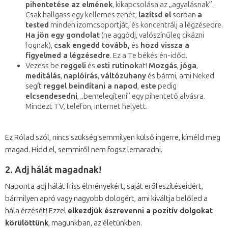
pihentetése az elmének
, kikapcsolása az „agyalásnak”.
Csak hallgass egy kellemes zenét,
lazítsd el
sorban
a
tested
minden izomcsoportját, és koncentrálj a légzésedre.
Ha jön egy gondolat
(ne aggódj, valószínűleg cikázni
fognak),
csak engedd tovább,
és
hozd vissza a
figyelmed a légzésedre
. Ez a Te békés én-időd.
Vezess be
reggeli
és
esti rutinok
at!
Mozgás
,
jóga
,
meditálás
,
naplóírás
,
váltózuhany
és bármi, ami Neked
segít
reggel beindítani a napod
,
este
pedig
elcsendesedni
, „bemelegíteni” egy pihentető alvásra.
Mindezt TV, telefon, internet helyett.
Ez Rólad szól, nincs szükség semmilyen külső ingerre, kíméld meg
magad. Hidd el, semmiről nem fogsz lemaradni.
2. Adj hálát magadnak!
Naponta adj hálát friss élményekért, saját erőfeszítéseidért,
bármilyen apró vagy nagyobb dologért, ami kiváltja belőled a
hála érzését! Ezzel
elkezdjük észrevenni a pozitív dolgokat
körülöttünk
, magunkban, az életünkben.