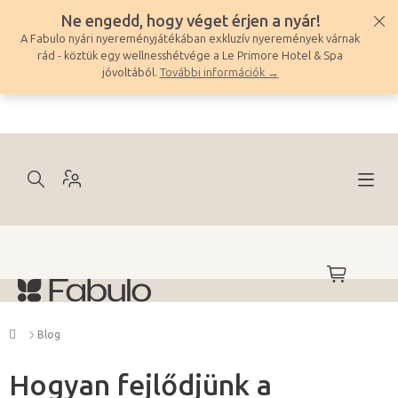
Ugrás
Ne engedd, hogy véget érjen a nyár!
a
A Fabulo nyári nyereményjátékában exkluzív nyeremények várnak
fő
rád - köztük egy wellnesshétvége a Le Primore Hotel & Spa
tartalomhoz
jóvoltából.
További információk →
KOSÁR
Kezdőlap
Blog
Hogyan fejlődjünk a