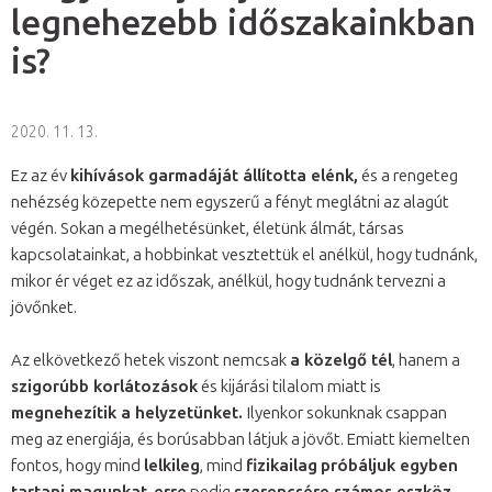
legnehezebb időszakainkban
is?
2020. 11. 13.
Ez az év
kihívások garmadáját állította elénk,
és a rengeteg
nehézség közepette nem egyszerű a fényt meglátni az alagút
végén. Sokan a megélhetésünket, életünk álmát, társas
kapcsolatainkat, a hobbinkat vesztettük el anélkül, hogy tudnánk,
mikor ér véget ez az időszak, anélkül, hogy tudnánk tervezni a
jövőnket.
Az elkövetkező hetek viszont nemcsak
a közelgő tél
, hanem a
szigorúbb korlátozások
és kijárási tilalom miatt is
megnehezítik a helyzetünket.
Ilyenkor sokunknak csappan
meg az energiája, és borúsabban látjuk a jövőt. Emiatt kiemelten
fontos, hogy mind
lelkileg
, mind
fizikailag
próbáljuk egyben
tartani magunkat
,
erre
pedig
szerencsére számos eszköz