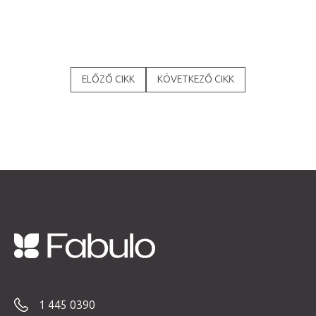
ELŐZŐ CIKK
KÖVETKEZŐ CIKK
L
á
b
1 445 0390
l