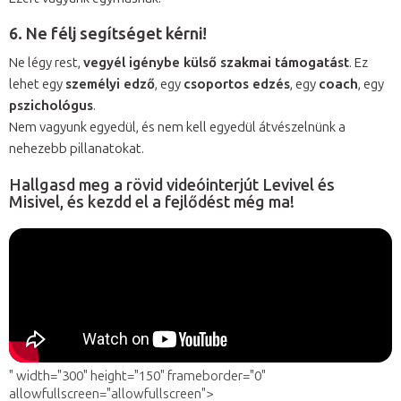
6. Ne félj segítséget kérni!
Ne légy rest,
vegyél igénybe külső szakmai támogatást
. Ez
lehet egy
személyi edző
, egy
csoportos edzés
, egy
coach
, egy
pszichológus
.
Nem vagyunk egyedül, és nem kell egyedül átvészelnünk a
nehezebb pillanatokat.
Hallgasd meg a rövid videóinterjút Levivel és
Misivel, és kezdd el a fejlődést még ma!
" width="300" height="150" frameborder="0"
allowfullscreen="allowfullscreen">