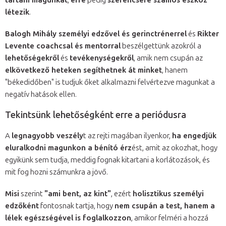
létezik
.
Balogh Mihály személyi edzővel és gerinctrénerrel
és
Rikter
Levente coachcsal és mentorral
beszélgettünk azokról a
lehetőségekről
és
tevékenységekről
, amik nem csupán az
elkövetkező heteken segíthetnek át minket
, hanem
"békedidőben" is tudjuk őket alkalmazni felvértezve magunkat a
negatív hatások ellen.
Tekintsünk lehetőségként erre a periódusra
A
legnagyobb veszély
t az rejti magában ilyenkor,
ha engedjük
eluralkodni magunkon a bénító érz
ést, amit az okozhat, hogy
egyikünk sem tudja, meddig fognak kitartani a korlátozások, és
mit fog hozni számunkra a jövő.
Misi
szerint
"ami bent, az kint"
, ezért
holisztikus személyi
edzőként
fontosnak tartja, hogy
nem csupán a test, hanem a
lélek egészségével is foglalkozzon
, amikor felméri a hozzá