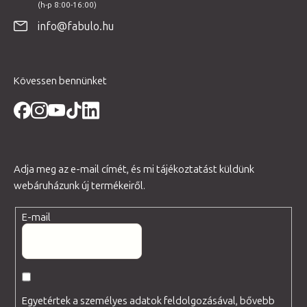
é
info@fabulo.hu
c
Kövessen bennünket
Adja meg az e-mail címét, és mi tájékoztatást küldünk
webáruházunk új termékeiről.
E-mail
Egyetértek a személyes adatok feldolgozásával, bővebb