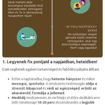
1. Legyenek fix pontjaid a napjaidban, heteidben!
Ezek segítenek egyben tartani téged és fejlődési pályára állítani.
Írd be a naptáradba, hogy
hetente hányszor
és mikor
mozogsz, sportolsz
. A rendszeres testmozgás
oldja a
stresszt
,
kikapcsol
és
védi az egészséged
,
erősíti az
akaraterőd
,
formálja a jellemed
.
Meditálj
rendszeresen, és ne felejts el előre dedikálni erre
időt mindennap!
10-20 perc
elcsendesedés a
legjobb