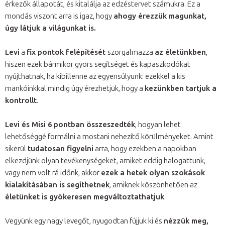
érkezők állapotát, és kitalálja az edzéstervet számukra. Ez a
mondás viszont arra is igaz, hogy
ahogy érezzük magunkat,
úgy látjuk a világunkat is.
Levi
a
fix pontok felépítését
szorgalmazza
az életünkben
,
hiszen ezek bármikor gyors segítséget és kapaszkodókat
nyújthatnak, ha kibillenne az egyensúlyunk: ezekkel a kis
mankóinkkal mindig úgy érezhetjük, hogy a
kezünkben tartjuk a
kontrollt
.
Levi és Misi 6 pontban összeszedték
, hogyan lehet
lehetőséggé formálni a mostani nehezítő körülményeket. Amint
sikerül
tudatosan figyelni
arra, hogy ezekben a napokban
elkezdjünk olyan tevékenységeket, amiket eddig halogattunk,
vagy nem volt rá időnk, akkor
ezek a hetek olyan szokások
kialakításában is segíthetnek
, amiknek köszönhetően az
életünket is gyökeresen megváltoztathatjuk
.
Vegyünk egy nagy levegőt, nyugodtan fújjuk ki és
nézzük meg,