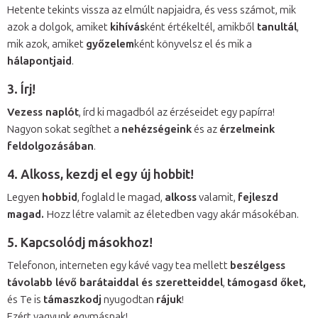
Hetente tekints vissza az elmúlt napjaidra, és vess számot, mik
azok a dolgok, amiket
kihívás
ként értékeltél, amikből
tanultál
,
mik azok, amiket
győzelem
ként könyvelsz el és mik a
hálapontjaid
.
3. Írj!
Vezess naplót
, írd ki magadból az érzéseidet egy papírra!
Nagyon sokat segíthet a
nehézségeink
és az
érzelmeink
feldolgozásában
.
4. Alkoss, kezdj el egy új hobbit!
Legyen
hobbid
, foglald le magad,
alkoss
valamit,
fejleszd
magad.
Hozz létre valamit az életedben vagy akár másokéban.
5. Kapcsolódj másokhoz!
Telefonon, interneten egy kávé vagy tea mellett
beszélgess
távolabb lévő barátaiddal és szeretteiddel
,
támogasd őket,
és Te is
támaszkodj
nyugodtan
rájuk
!
Ezért vagyunk egymásnak!