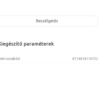
Beszélgetés
Kiegészítő paraméterek
AN vonalkód
:
8714818110722