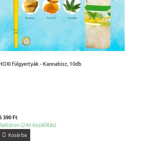
HOXI fülgyertyák - Kannabisz, 10db
6 390 Ft
Raktáron (24ó kiszállítás)
Kosárba