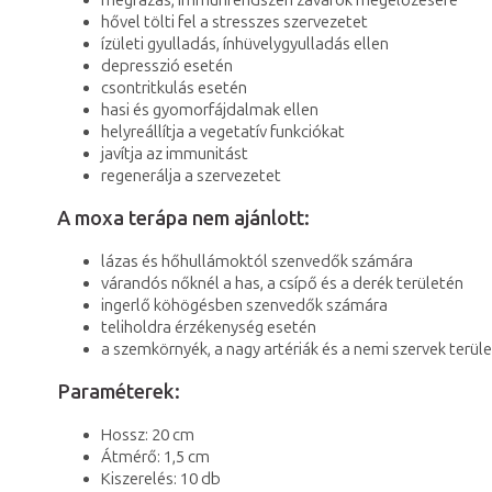
hővel tölti fel a stresszes szervezetet
ízületi gyulladás, ínhüvelygyulladás ellen
depresszió esetén
csontritkulás esetén
hasi és gyomorfájdalmak ellen
helyreállítja a vegetatív funkciókat
javítja az immunitást
regenerálja a szervezetet
A moxa terápa nem ajánlott:
lázas és hőhullámoktól szenvedők számára
várandós nőknél a has, a csípő és a derék területén
ingerlő köhögésben szenvedők számára
teliholdra érzékenység esetén
a szemkörnyék, a nagy artériák és a nemi szervek terül
Paraméterek:
Hossz: 20 cm
Átmérő: 1,5 cm
Kiszerelés: 10 db