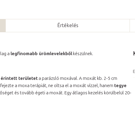
Értékelés
ólag a
legfinomabb ürömlevelekből
készülnek.
E
 érintett területet
a parázsló moxával. A moxát kb. 2-5 cm
ejezte a moxa terápiát, ne oltsa el a moxát vízzel, hanem
tegye
nőséget és tovább égeti a moxát. Egy átlagos kezelés körülbelül 20-