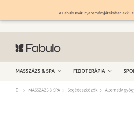
Ugrás
a
A Fabulo nyári nyereményjátékában exkluzí
fő
tartalomhoz
MASSZÁZS & SPA
FIZIOTERÁPIA
SPO
Kezdőlap
MASSZÁZS & SPA
Segédeszközök
Alternatív gy