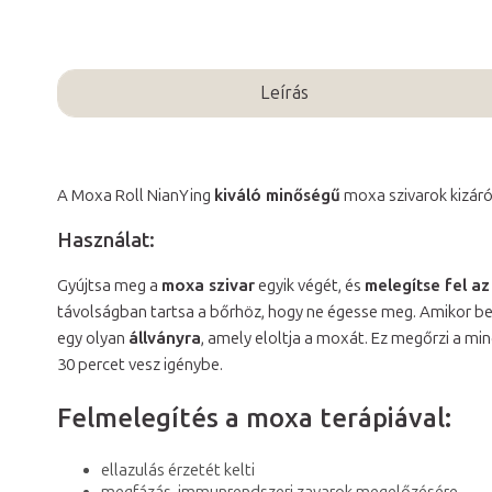
Leírás
A Moxa Roll NianYing
kiváló minőségű
moxa szivarok kizár
Használat:
Gyújtsa meg a
moxa szivar
egyik végét, és
melegítse fel az
távolságban tartsa a bőrhöz, hogy ne égesse meg. Amikor bef
egy olyan
állványra
, amely eloltja a moxát. Ez megőrzi a mi
30 percet vesz igénybe.
Felmelegítés a moxa terápiával:
ellazulás érzetét kelti
megfázás, immunrendszeri zavarok megelőzésére