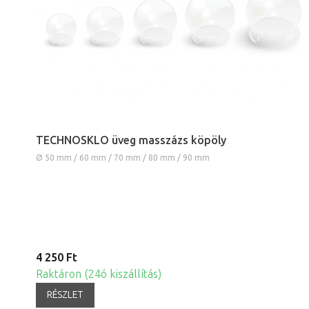
TECHNOSKLO üveg masszázs köpöly
Ø 50 mm / 60 mm / 70 mm / 80 mm / 90 mm
4 250 Ft
Raktáron (24ó kiszállítás)
RÉSZLET