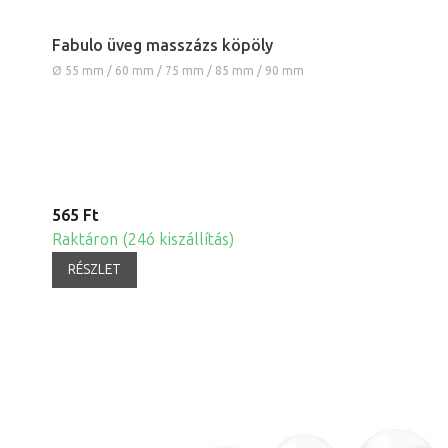
Fabulo üveg masszázs köpöly
Ø 55 mm / 60 mm / 75 mm / 85 mm / 90 mm
565 Ft
Raktáron (24ó kiszállítás)
RÉSZLET