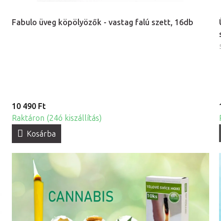
Fabulo üveg köpölyözők - vastag falú szett, 16db
10 490 Ft
Raktáron (24ó kiszállítás)
Kosárba