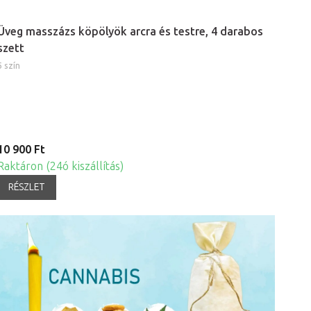
Üveg masszázs köpölyök arcra és testre, 4 darabos
szett
5 szín
10 900 Ft
Raktáron (24ó kiszállítás)
RÉSZLET