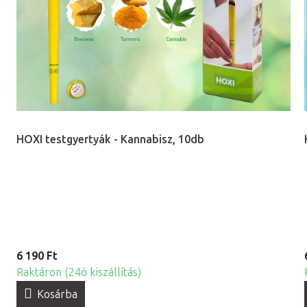
HOXI testgyertyák - Kannabisz, 10db
6 190 Ft
Raktáron (24ó kiszállítás)
Kosárba