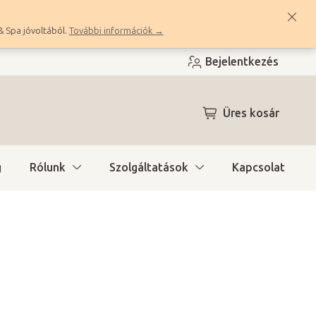
& Spa jóvoltából.
További információk →
Bejelentkezés
KOSÁR
Üres kosár
g
Rólunk
Szolgáltatások
Kapcsolat
ítás)
(1 db)