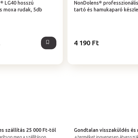
® LG40 hosszú
NonDolens® professzionáli
s moxa rudak, 5db
tartó és hamukaparó készle
t
4 190 Ft
L
i
s
t
a
i
r
s szállítás 25 000 Ft-tól
Gondtalan visszaküldés és 
arítson meg a szállításon
a terméket ingyenesen átvesszük