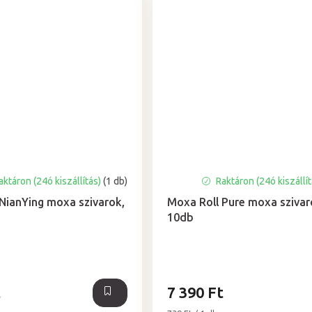
ktáron (24ó kiszállítás)
(1 db)
Raktáron (24ó kiszállí
NianYing moxa szivarok,
Moxa Roll Pure moxa szivar
10db
t
7 390 Ft