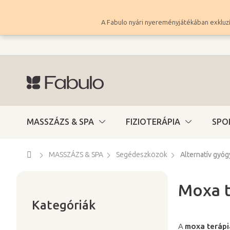
Ugrás
a
A Fabulo nyári nyereményjátékában exkluzí
fő
tartalomhoz
MASSZÁZS & SPA
FIZIOTERÁPIA
SPO
Kezdőlap
MASSZÁZS & SPA
Segédeszközök
Alternatív gyó
Moxa t
Kategóriák
O
átugrása
Kategóriák
l
d
A
moxa terápi