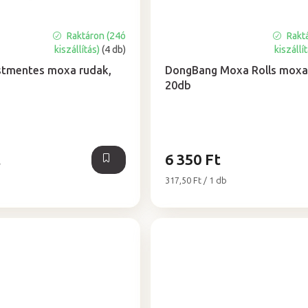
Raktáron (24ó
Rakt
A
kiszállítás)
(4 db)
kiszállí
termék
átlagos
stmentes moxa rudak,
DongBang Moxa Rolls moxa
értékelése
20db
5-
ből
5,0
csillag.
t
6 350 Ft
Egységár:
317,50 Ft / 1 db