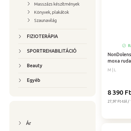
Masszázs készítmények
Könyvek, plakátok
Szaunavilág
FIZIOTERÁPIA
Ra
SPORTREHABILITÁCIÓ
NonDolens
moxa rud
Beauty
M | L
Egyéb
8 390 F
Egységár:
27,97 Ft-tól /
Ár