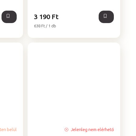
3 190 Ft
Egységár:
638 Ft / 1 db
ten belül
Jelenleg nem elérhető