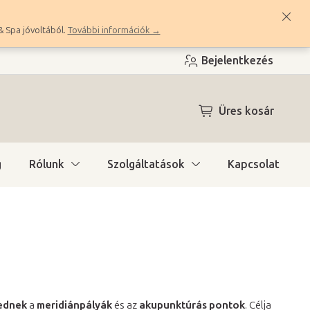
& Spa jóvoltából.
További információk →
Bejelentkezés
KOSÁR
Üres kosár
g
Rólunk
Szolgáltatások
Kapcsolat
ednek
a
meridiánpályák
és az
akupunktúrás
pontok
. Célja