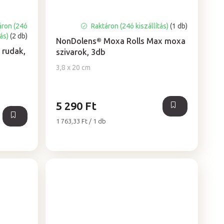
áron (24ó
Raktáron (24ó kiszállítás)
(1 db)
tás)
(2 db)
NonDolens® Moxa Rolls Max moxa
 rudak,
szivarok, 3db
3,8 x 20 cm
5 290 Ft
Egységár:
1 763,33 Ft / 1 db