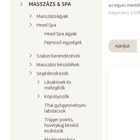
a
MASSZÁZS & SPA
az egyes merid
l
nagyszerű a hő
Masszázságyak
s
Head Spa
ó
Head Spa ágyak
p
Fejmosó egységek
a
Ajánljuk
T
n
Szalon berendezések
e
e
Masszázs készülékek
r
l
Segédeszközök
m
T
Lávakövek és
é
melegítők
e
k
Köpölyözők
r
e
Thai gyógynövényes
m
k
labdacsok
é
r
Trigger points,
k
e
hüvelykujj kímélő
e
eszközök
n
k
Maderoterápia