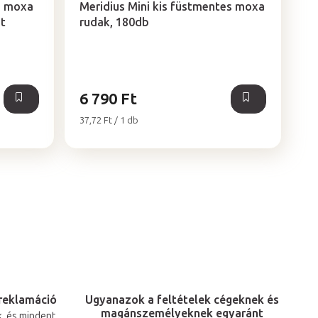
s moxa
Meridius Mini kis füstmentes moxa
t
rudak, 180db
6 790 Ft
Egységár:
37,72 Ft / 1 db
reklamáció
Ugyanazok a feltételek cégeknek és
magánszemélyeknek egyaránt
, és mindent