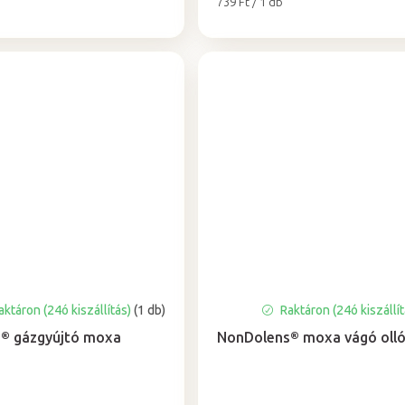
Egységár:
739 Ft / 1 db
ktáron (24ó kiszállítás)
(1 db)
Raktáron (24ó kiszállí
® gázgyújtó moxa
NonDolens® moxa vágó oll