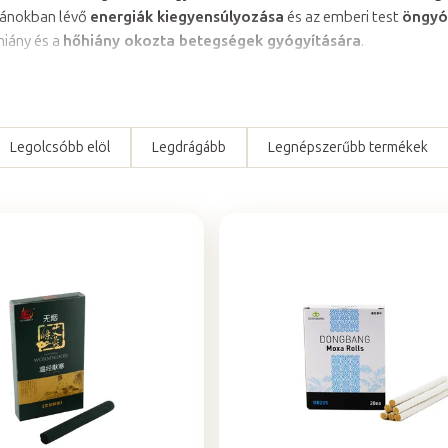
iánokban lévő
energiák kiegyensúlyozása
és az emberi test
öngyó
hiány és a
hőhiány okozta betegségek gyógyítására
.
Legolcsóbb elöl
Legdrágább
Legnépszerűbb termékek