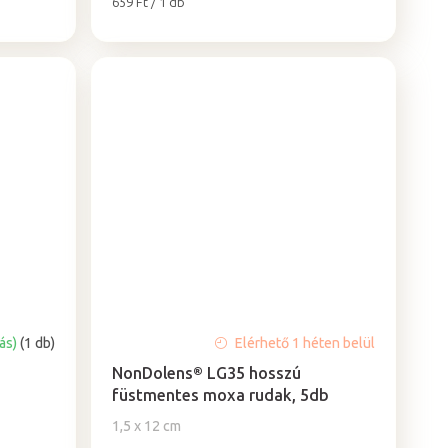
Egységár:
659 Ft / 1 db
tás)
(1 db)
Elérhető 1 héten belül
ó
NonDolens® LG35 hosszú
füstmentes moxa rudak, 5db
1,5 x 12 cm