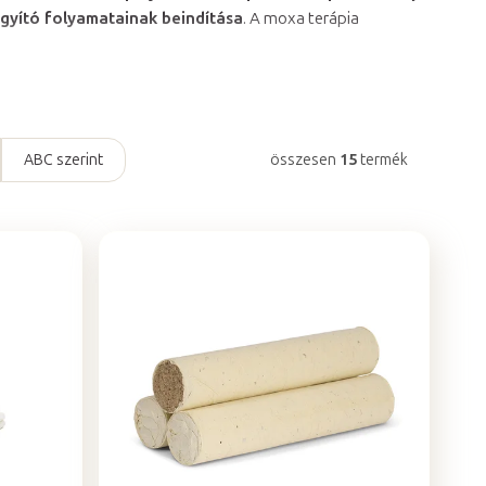
gyító folyamatainak beindítása
. A moxa terápia
ABC szerint
összesen
15
termék