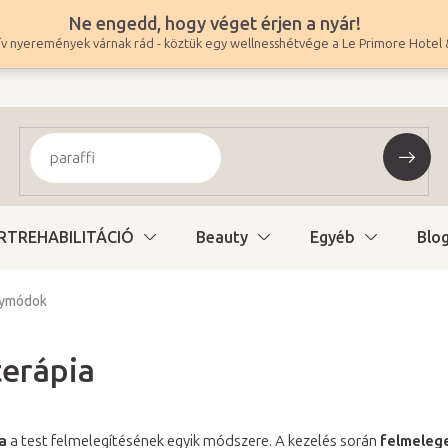
Ne engedd, hogy véget érjen a nyár!
v nyeremények várnak rád - köztük egy wellnesshétvége a Le Primore Hotel 
RTREHABILITÁCIÓ
Beauty
Egyéb
Blo
gymódok
erápia
a
a test felmelegítésének egyik módszere. A kezelés során
felmeleg