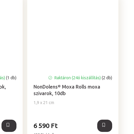
tás)
(1 db)
Raktáron (24ó kiszállítás)
(2 db)
ok,
NonDolens® Moxa Rolls moxa
szivarok, 10db
1,9 x 21 cm
6 590 Ft