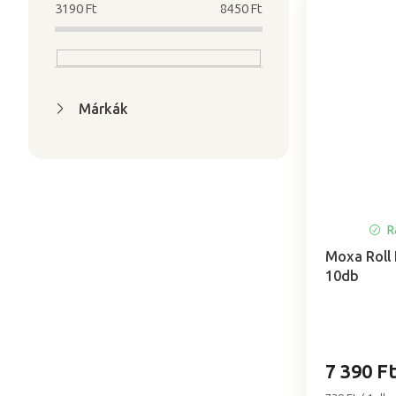
3190
Ft
8450
Ft
Márkák
Ra
Moxa Roll 
10db
7 390 F