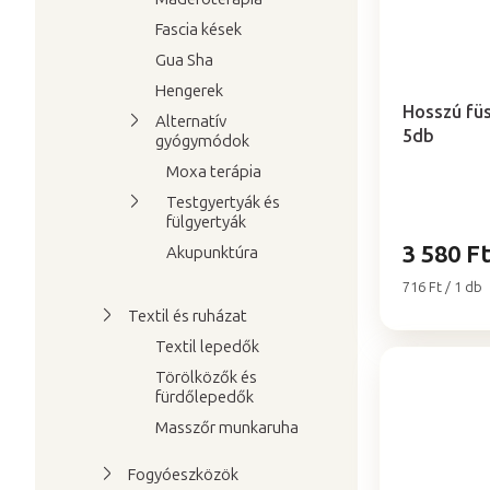
d
l
e
Fascia kések
i
z
Gua Sha
A
s
é
termék
Hengerek
t
átlagos
s
Hosszú fü
Alternatív
értékelése
5db
á
e
gyógymódok
5-
j
Moxa terápia
ből
a
5,0
Testgyertyák és
csillag.
fülgyertyák
3 580 F
Akupunktúra
Egységár:
716 Ft / 1 db
Textil és ruházat
Textil lepedők
Törölközők és
fürdőlepedők
Masszőr munkaruha
Fogyóeszközök