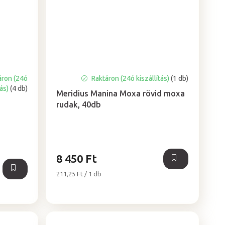
áron (24ó
Raktáron (24ó kiszállítás)
(1 db)
tás)
(4 db)
Meridius Manina Moxa rövid moxa
rudak, 40db
8 450 Ft
Egységár:
211,25 Ft / 1 db