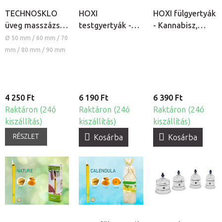
TECHNOSKLO
HOXI
HOXI fülgyertyák
üveg masszázs
testgyertyák -
- Kannabisz,
köpöly
Kannabisz, 10db
10db
Ø 50 mm / 60 mm / 70
mm / 80 mm / 90 mm
4 250 Ft
6 190 Ft
6 390 Ft
Raktáron (24ó
Raktáron (24ó
Raktáron (24ó
kiszállítás)
kiszállítás)
kiszállítás)
RÉSZLET
Kosárba
Kosárba