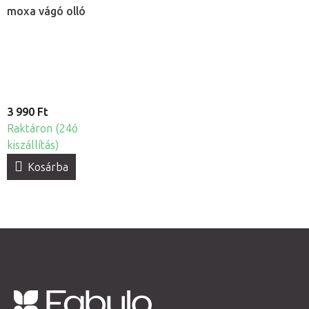
moxa vágó olló
3 990 Ft
Raktáron (24ó
kiszállítás)
Kosárba