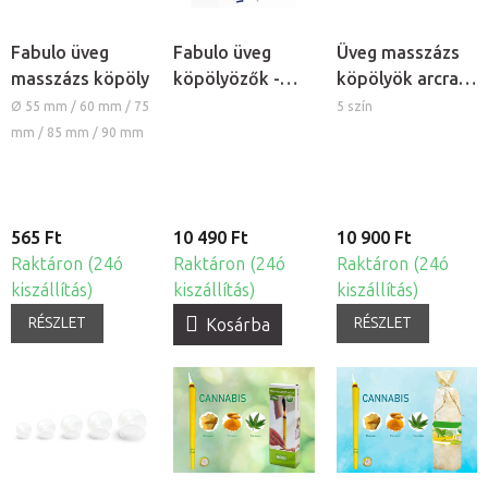
Fabulo üveg
Fabulo üveg
Üveg masszázs
masszázs köpöly
köpölyözők -
köpölyök arcra
vastag falú
és testre, 4
Ø 55 mm / 60 mm / 75
5 szín
szett, 16db
darabos szett
mm / 85 mm / 90 mm
565 Ft
10 490 Ft
10 900 Ft
Raktáron (24ó
Raktáron (24ó
Raktáron (24ó
kiszállítás)
kiszállítás)
kiszállítás)
RÉSZLET
RÉSZLET
Kosárba