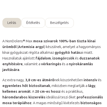
Kérdés
Leírás
Értékelés
Beszélgetés
A NonDolens® Max
moxa szivarok 100%-ban tiszta kínai
ürömből
(
Artemisia argyi
) készülnek, amelyet a hagyományos
kínai gyógyászat régóta alkalmaz
gyógyító hatás
ai miatt.
Használatuk ajánlott
fájdalom
,
izomgörcsök
és
duzzanatok
enyhítésére
, valamint a
vérkeringés
és a
nyirokáramlás
javítására
.
Az extra nagy,
3,8 cm-es átmérő
nek köszönhetően
intenzív
és
egyenletes hőt biztosítanak
, miközben megtartják a
lágy
,
kellemes aromát
. A
20 cm-es hossz
és a praktikus,
háromdarabos kiszerelés
ideálissá teszi őket
professzionális
moxa terápiához
. A magas minőségű kivitelezés
biztonságos