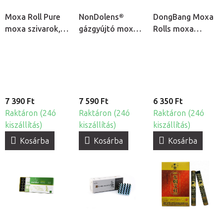
Moxa Roll Pure
NonDolens®
DongBang Moxa
moxa szivarok,
gázgyújtó moxa
Rolls moxa
10db
rudakhoz
rudak, 20db
7 390 Ft
7 590 Ft
6 350 Ft
Raktáron (24ó
Raktáron (24ó
Raktáron (24ó
kiszállítás)
kiszállítás)
kiszállítás)
Kosárba
Kosárba
Kosárba