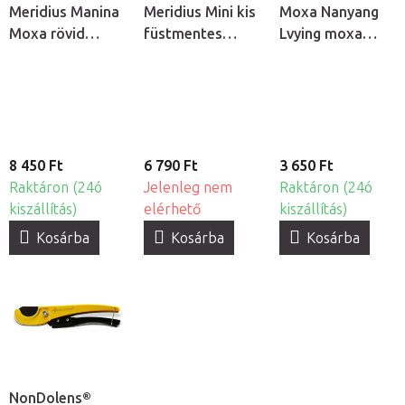
Meridius Manina
Meridius Mini kis
Moxa Nanyang
Moxa rövid
füstmentes
Lvying moxa
moxa rudak,
moxa rudak,
szivarok, 5db
40db
180db
8 450 Ft
6 790 Ft
3 650 Ft
Raktáron (24ó
Jelenleg nem
Raktáron (24ó
kiszállítás)
elérhető
kiszállítás)
Kosárba
Kosárba
Kosárba
NonDolens®