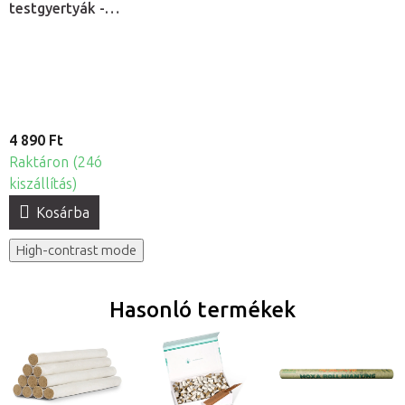
testgyertyák -
Fehér és Fekete,
6db
4 890 Ft
Raktáron (24ó
kiszállítás)
Kosárba
High-contrast mode
Hasonló termékek