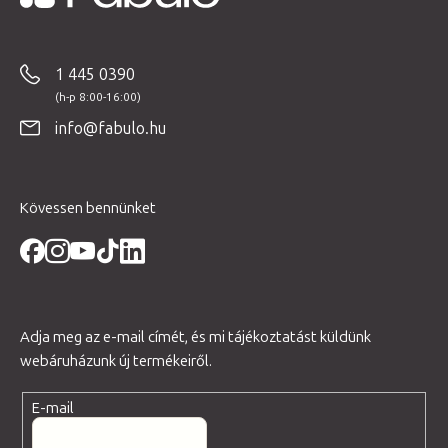
L
á
b
1 445 0390
l
é
info@fabulo.hu
c
Kövessen bennünket
Adja meg az e-mail címét, és mi tájékoztatást küldünk
webáruházunk új termékeiről.
E-mail