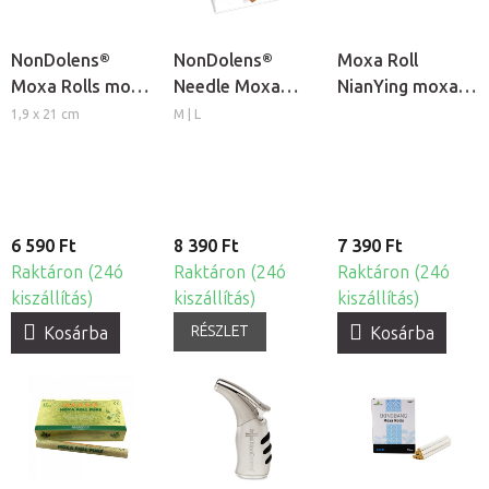
NonDolens®
NonDolens®
Moxa Roll
Moxa Rolls moxa
Needle Moxa
NianYing moxa
szivarok, 10db
rövid moxa
szivarok, 10db
1,9 x 21 cm
M | L
rudak
6 590 Ft
8 390 Ft
7 390 Ft
Raktáron (24ó
Raktáron (24ó
Raktáron (24ó
kiszállítás)
kiszállítás)
kiszállítás)
RÉSZLET
Kosárba
Kosárba