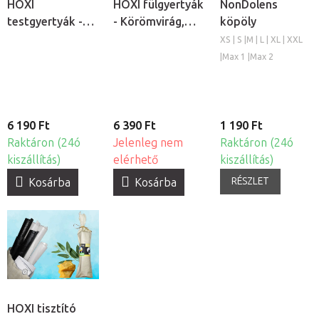
HOXI
HOXI fülgyertyák
NonDolens
testgyertyák -
- Körömvirág,
köpöly
Nature, 10db
10db
XS | S |M | L | XL | XXL
|Max 1 |Max 2
6 190 Ft
6 390 Ft
1 190 Ft
Raktáron (24ó
Jelenleg nem
Raktáron (24ó
kiszállítás)
elérhető
kiszállítás)
RÉSZLET
Kosárba
Kosárba
HOXI tisztító