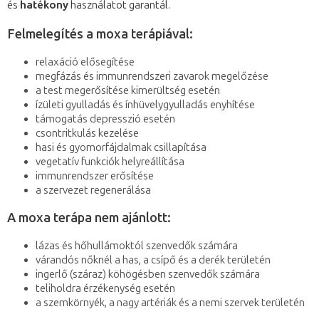
és
hatékony
használatot garantál.
Felmelegítés a moxa terápiával:
relaxáció elősegítése
megfázás és immunrendszeri zavarok megelőzése
a test megerősítése kimerültség esetén
ízületi gyulladás és ínhüvelygyulladás enyhítése
támogatás depresszió esetén
csontritkulás kezelése
hasi és gyomorfájdalmak csillapítása
vegetatív funkciók helyreállítása
immunrendszer erősítése
a szervezet regenerálása
A moxa terápa nem ajánlott:
lázas és hőhullámoktól szenvedők számára
várandós nőknél a has, a csípő és a derék területén
ingerlő (száraz) köhögésben szenvedők számára
teliholdra érzékenység esetén
a szemkörnyék, a nagy artériák és a nemi szervek területén