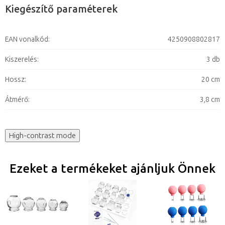
Kiegészítő paraméterek
EAN vonalkód
:
4250908802817
Kiszerelés
:
3 db
Hossz
:
20 cm
Átmérő
:
3,8 cm
High-contrast mode
Ezeket a termékeket ajánljuk Önnek