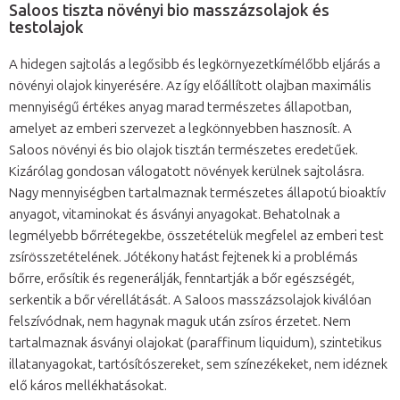
Saloos tiszta növényi bio masszázsolajok és
testolajok
A hidegen sajtolás a legősibb és legkörnyezetkímélőbb eljárás a
növényi olajok kinyerésére. Az így előállított olajban maximális
mennyiségű értékes anyag marad természetes állapotban,
amelyet az emberi szervezet a legkönnyebben hasznosít. A
Saloos növényi és bio olajok tisztán természetes eredetűek.
Kizárólag gondosan válogatott növények kerülnek sajtolásra.
Nagy mennyiségben tartalmaznak természetes állapotú bioaktív
anyagot, vitaminokat és ásványi anyagokat. Behatolnak a
legmélyebb bőrrétegekbe, összetételük megfelel az emberi test
zsírösszetételének. Jótékony hatást fejtenek ki a problémás
bőrre, erősítik és regenerálják, fenntartják a bőr egészségét,
serkentik a bőr vérellátását. A Saloos masszázsolajok kiválóan
felszívódnak, nem hagynak maguk után zsíros érzetet. Nem
tartalmaznak ásványi olajokat (paraffinum liquidum), szintetikus
illatanyagokat, tartósítószereket, sem színezékeket, nem idéznek
elő káros mellékhatásokat.