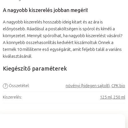
A nagyobb kiszerelés jobban megéri!
A nagyobb kiszerelés hosszabb ideig kitart és az ára is
előnyösebb. Ráadásul a postaköltségen is spórol és kíméli a
környezetet. Mennyit spórolhat, ha nagyobb kiszerelést vásárol?
A könnyebb összehasonlítás kedvéért kiszámoltuk Önnek a
termék 10 milliliterre eső egységárát, amit feljebb talál a variáns
kiválasztásánál.
Kiegészítő paraméterek
?
Összetétel
:
növényi (hidegen sajtolt)
,
CPK bio
Kiszerelés
:
125 ml, 250 ml