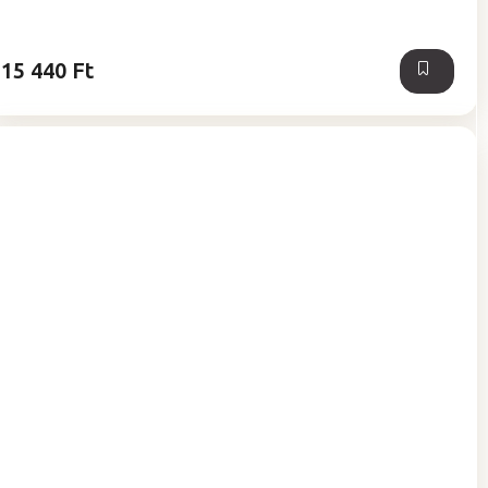
ből
5,0
csillag.
15 440 Ft