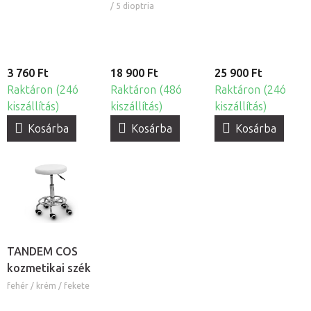
és állvánnyal
pumpával, 19db
/ 5 dioptria
3 760 Ft
18 900 Ft
25 900 Ft
Raktáron (24ó
Raktáron (48ó
Raktáron (24ó
kiszállítás)
kiszállítás)
kiszállítás)
Kosárba
Kosárba
Kosárba
TANDEM COS
kozmetikai szék
fehér / krém / fekete