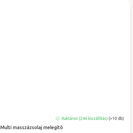
A
Raktáron (24ó kiszállítás)
(>10 db)
termék
Multi masszázsolaj melegítõ
átlagos