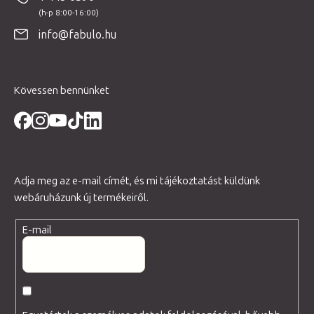
l
é
info@fabulo.hu
c
Kövessen bennünket
Adja meg az e-mail címét, és mi tájékoztatást küldünk
webáruházunk új termékeiről.
E-mail