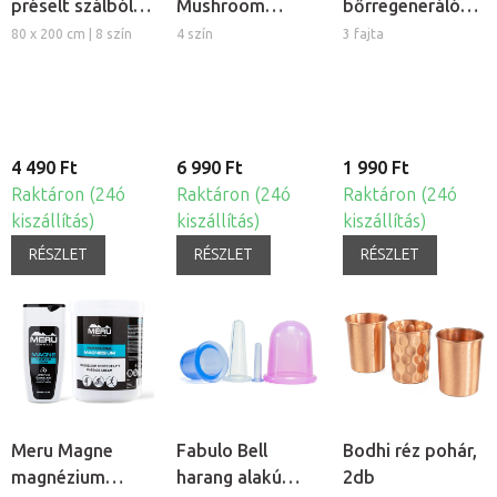
préselt szálból,
Mushroom
bőrregeneráló
5db
gomba alakú
tűs henger
80 x 200 cm | 8 szín
4 szín
3 fajta
szilikon köpöly
készlet, 4db
4 490 Ft
6 990 Ft
1 990 Ft
Raktáron (24ó
Raktáron (24ó
Raktáron (24ó
kiszállítás)
kiszállítás)
kiszállítás)
RÉSZLET
RÉSZLET
RÉSZLET
Meru Magne
Fabulo Bell
Bodhi réz pohár,
magnézium
harang alakú
2db