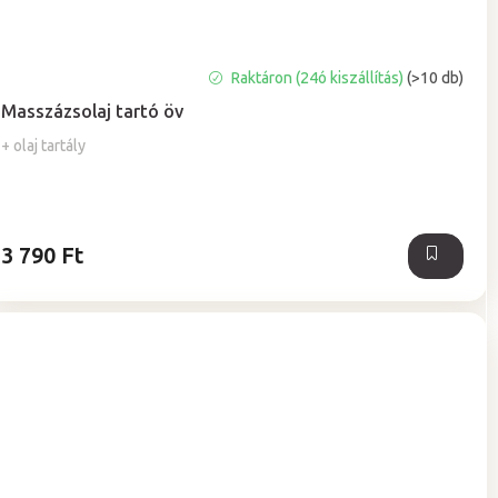
A
Raktáron (24ó kiszállítás)
(>10 db)
termék
Masszázsolaj tartó öv
átlagos
értékelése
+ olaj tartály
5-
ből
5,0
csillag.
3 790 Ft