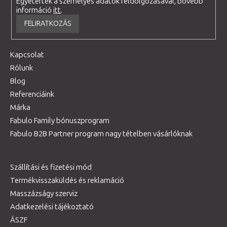
Egyetértek a személyes adatok feldolgozásával, bővebb
információ
itt
.
FELIRATKOZÁS
Kapcsolat
Rólunk
Blog
Referenciáink
Márka
Fabulo Family bónuszprogram
Fabulo B2B Partner program nagy tételben vásárlóknak
Szállítási és fizetési mód
Termékvisszaküldés és reklamáció
Masszázságy szerviz
Adatkezelési tájékoztató
ÁSZF