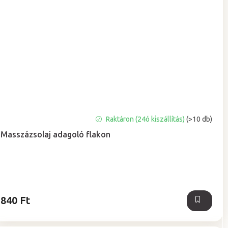
A
Raktáron (24ó kiszállítás)
(>10 db)
termék
Masszázsolaj adagoló flakon
átlagos
értékelése
5-
ből
5,0
csillag.
840 Ft