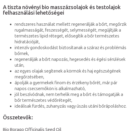
A tiszta növényi bio masszázsolajok és testolajok
felhasználási lehetőségei
rendszeres használat mellett regenerálják a bőrt, megőrzik
rugalmasságát, feszességét, selymességét, megújítják a
természetes lipid réteget, elősegítik a bőr természetes
hidratációját,
intenzív gondoskodást biztosítanak a száraz és problémás
bőrnek,
regenerálják a bőrt napozás, hegesedés és égési sérülések
után,
az egyes olajak segítenek a körmök és haj egészségének
megőrzésében,
ápolják a gyermekek finom és érzékeny bőrét, már pár
napos csecsemőkön is alkalmazható,
jól beszívódnak, nem terhelik meg a bőrt és támogatják a
bőr természetes védőrétegét,
ideálisak fürdés, zuhanyzás vagy úszás utáni bőrápoláshoz.
Összetevők:
Bio Borago Officinalis Seed Oil