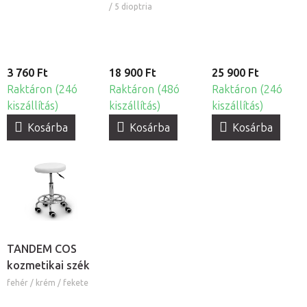
és állvánnyal
pumpával, 19db
/ 5 dioptria
3 760 Ft
18 900 Ft
25 900 Ft
Raktáron (24ó
Raktáron (48ó
Raktáron (24ó
kiszállítás)
kiszállítás)
kiszállítás)
Kosárba
Kosárba
Kosárba
TANDEM COS
kozmetikai szék
fehér / krém / fekete