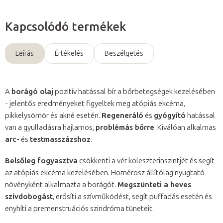
Kapcsolódó termékek
Leírás
Értékelés
Beszélgetés
A
borágó olaj
pozitív hatással bír a bőrbetegségek kezelésében
- jelentős eredményeket figyeltek meg atópiás ekcéma,
pikkelysömör és akné esetén.
Regeneráló
és
gyógyító
hatással
van a gyulladásra hajlamos,
problémás bőrre
. Kiválóan alkalmas
arc-
és
testmasszázshoz
.
Belsőleg fogyasztva
csökkenti a vér koleszterinszintjét és segít
az atópiás ekcéma kezelésében. Homérosz állítólag nyugtató
növényként alkalmazta a borágót.
Megszünteti a heves
szívdobogást
, erősíti a szívműködést, segít puffadás esetén és
enyhíti a premenstruációs szindróma tüneteit.