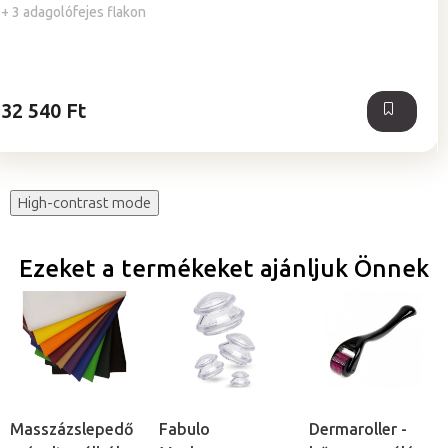
értékelése
+ 3 adagolófejes flakon
5-
ből
5,0
csillag.
32 540 Ft
High-contrast mode
Ezeket a termékeket ajánljuk Önnek
Masszázslepedő
Fabulo
Dermaroller -