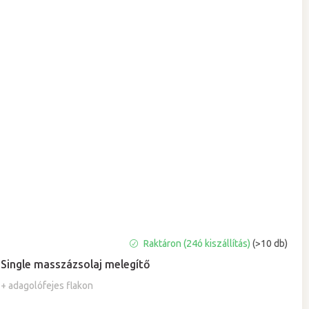
A
Raktáron (24ó kiszállítás)
(>10 db)
termék
Single masszázsolaj melegítő
átlagos
értékelése
+ adagolófejes flakon
5-