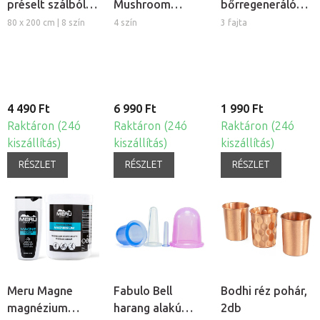
préselt szálból,
Mushroom
bőrregeneráló
5db
gomba alakú
tűs henger
80 x 200 cm | 8 szín
4 szín
3 fajta
szilikon köpöly
készlet, 4db
4 490 Ft
6 990 Ft
1 990 Ft
Raktáron (24ó
Raktáron (24ó
Raktáron (24ó
kiszállítás)
kiszállítás)
kiszállítás)
RÉSZLET
RÉSZLET
RÉSZLET
Meru Magne
Fabulo Bell
Bodhi réz pohár,
magnézium
harang alakú
2db