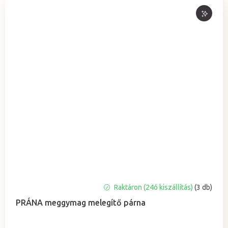
A
Raktáron (24ó kiszállítás)
(3 db)
termék
PRÁNA meggymag melegítő párna
átlagos
értékelése
5-