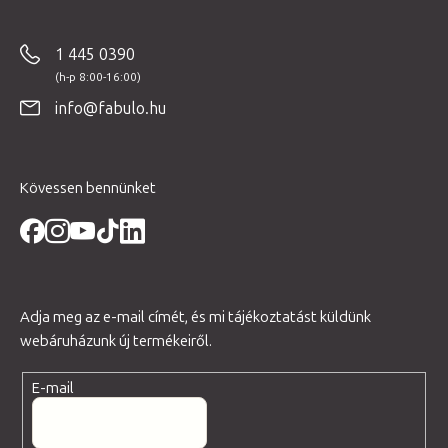
y
á
í
b
1 445 0390
t
l
á
é
s
info@fabulo.hu
c
e
l
e
Kövessen bennünket
m
e
i
Adja meg az e-mail címét, és mi tájékoztatást küldünk
webáruházunk új termékeiről.
E-mail