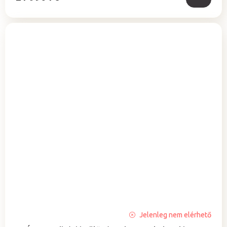
A
Jelenleg nem elérhető
termék