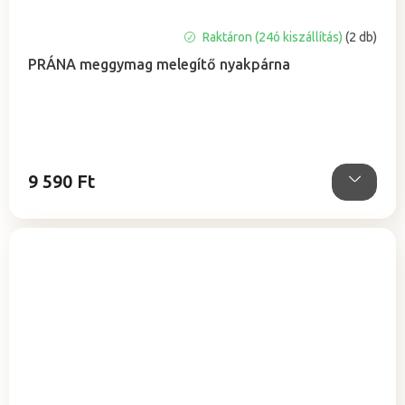
A
Raktáron (24ó kiszállítás)
(2 db)
termék
PRÁNA meggymag melegítő nyakpárna
átlagos
értékelése
5-
ből
5,0
csillag.
9 590 Ft