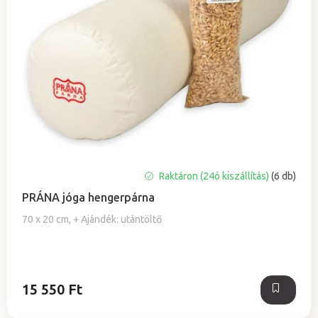
A
Raktáron (24ó kiszállítás)
(6 db)
termék
PRÁNA jóga hengerpárna
átlagos
értékelése
70 x 20 cm, + Ajándék: utántöltő
5-
ből
5,0
csillag.
15 550 Ft