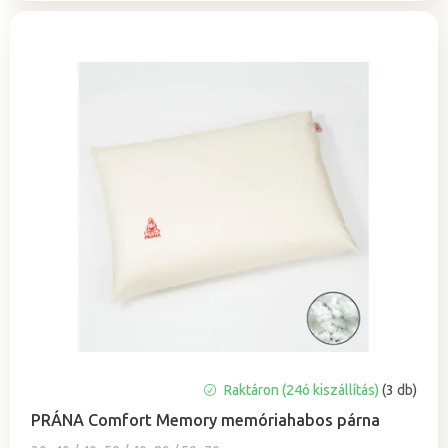
A
Raktáron (24ó kiszállítás)
(3 db)
termék
PRÁNA Comfort Memory memóriahabos párna
átlagos