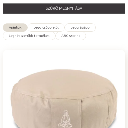
SZŰRŐ MEGNYITÁSA
Ajánljuk
Legolcsóbb elöl
Legdrágább
T
Legnépszerűbb termékek
ABC szerint
e
r
m
é
T
k
e
e
r
k
m
r
é
e
k
n
e
d
k
e
l