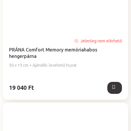
A
Jelenleg nem elérhető
termék
PRÁNA Comfort Memory memóriahabos
átlagos
hengerpárna
értékelése
5-
50 x 15 cm + Ajándék: levehető huzat
ből
5,0
csillag.
19 040 Ft