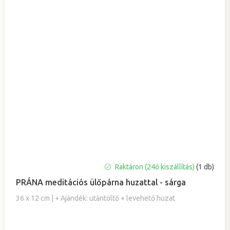
Raktáron (24ó kiszállítás)
(1 db)
PRÁNA meditációs ülőpárna huzattal - sárga
36 x 12 cm | + Ajándék: utántöltő + levehető huzat