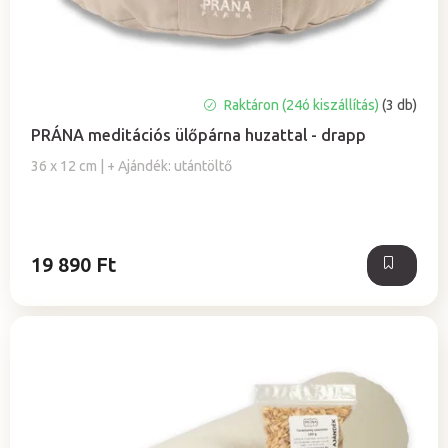
z
i
é
s
s
t
e
á
A
Raktáron (24ó kiszállítás)
(3 db)
j
termék
PRÁNA meditációs ülőpárna huzattal - drapp
a
átlagos
értékelése
36 x 12 cm | + Ajándék: utántöltő
5-
ből
0,0
csillag.
19 890 Ft