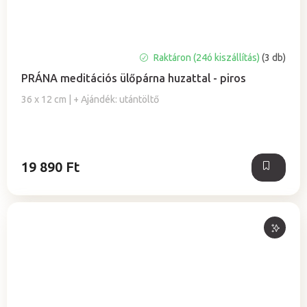
Raktáron (24ó kiszállítás)
(3 db)
PRÁNA meditációs ülőpárna huzattal - piros
36 x 12 cm | + Ajándék: utántöltő
19 890 Ft