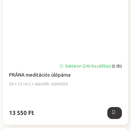
A
Raktáron (24ó kiszállítás)
(6 db)
termék
PRÁNA meditációs ülőpárna
átlagos
értékelése
36 x 12 cm | + Ajándék: utántöltő
5-
ből
5,0
csillag.
13 550 Ft