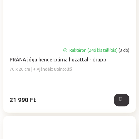
A
Raktáron (24ó kiszállítás)
(3 db)
termék
PRÁNA jóga hengerpárna huzattal - drapp
átlagos
értékelése
70 x 20 cm | + Ajándék: utántöltő
5-
ből
5,0
csillag.
21 990 Ft