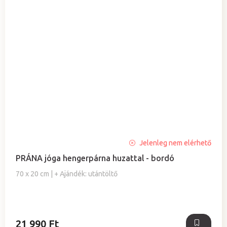
A
Jelenleg nem elérhető
termék
PRÁNA jóga hengerpárna huzattal - bordó
átlagos
értékelése
70 x 20 cm | + Ajándék: utántöltő
5-
ből
4,0
csillag.
21 990 Ft