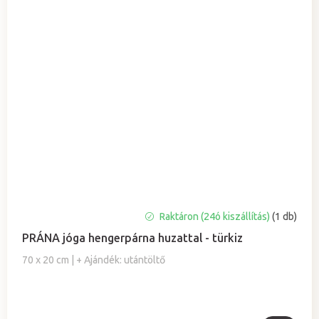
A
Raktáron (24ó kiszállítás)
(1 db)
termék
PRÁNA jóga hengerpárna huzattal - türkiz
átlagos
értékelése
70 x 20 cm | + Ajándék: utántöltő
5-
ből
0,0
csillag.