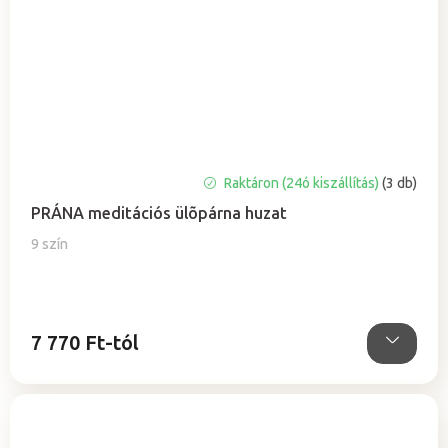
A
Raktáron (24ó kiszállítás)
(3 db)
termék
PRÁNA meditációs ülõpárna huzat
átlagos
értékelése
9 szín
5-
ből
5,0
csillag.
7 770 Ft-tól