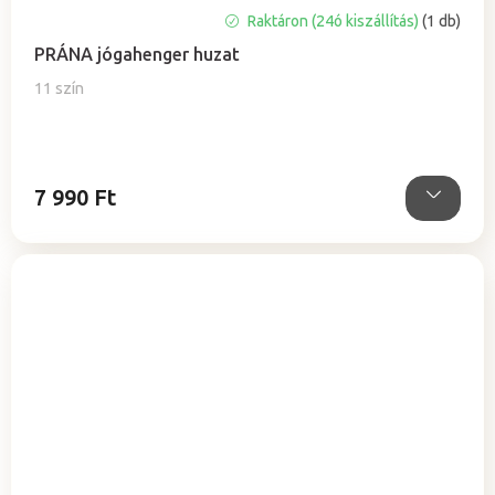
A
Raktáron (24ó kiszállítás)
(1 db)
termék
PRÁNA jógahenger huzat
átlagos
értékelése
11 szín
5-
ből
0,0
csillag.
7 990 Ft