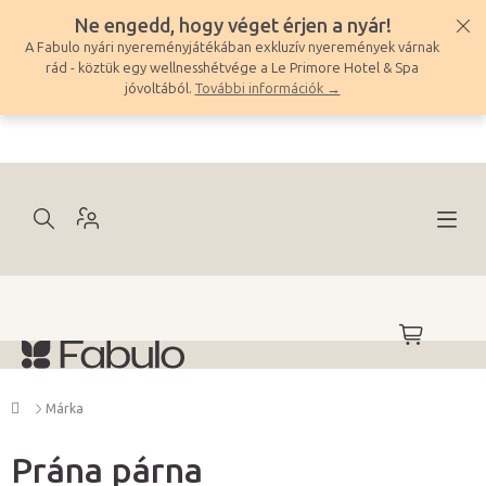
Ugrás
Ne engedd, hogy véget érjen a nyár!
a
A Fabulo nyári nyereményjátékában exkluzív nyeremények várnak
fő
rád - köztük egy wellnesshétvége a Le Primore Hotel & Spa
tartalomhoz
jóvoltából.
További információk →
KOSÁR
Kezdőlap
Márka
Prána párna