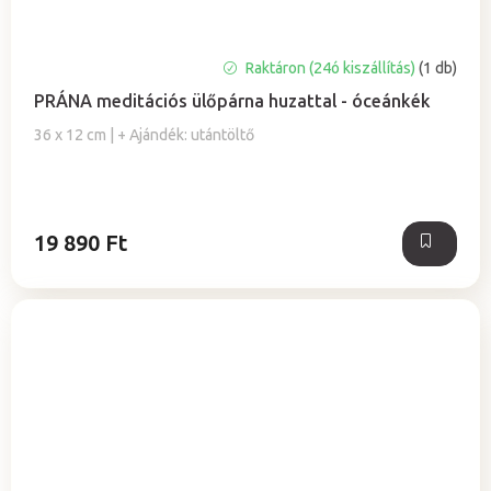
A
Raktáron (24ó kiszállítás)
(1 db)
termék
PRÁNA meditációs ülőpárna huzattal - óceánkék
átlagos
értékelése
36 x 12 cm | + Ajándék: utántöltő
5-
ből
5,0
csillag.
19 890 Ft