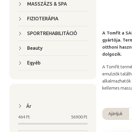
a
MASSZÁZS & SPA
l
s
FIZIOTERÁPIA
ó
A Tomfit a SA
SPORTREHABILITÁCIÓ
p
gyártója
. Ter
a
otthoni haszn
Beauty
n
dolgozik.
e
Egyéb
l
A Tomfit termé
emulziók talál
alkalmazhatók k
kellemes massz
Ár
Ajánljuk
464
Ft
56900
Ft
T
e