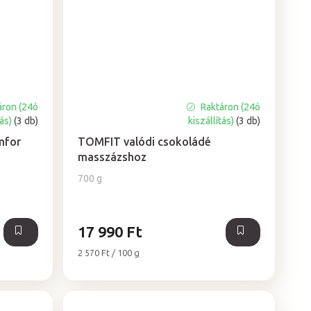
áron (24ó
Raktáron (24ó
A
tás)
(3 db)
kiszállítás)
(3 db)
termék
átlagos
mfor
TOMFIT valódi csokoládé
értékelése
masszázshoz
5-
700 g
ből
5,0
csillag.
17 990 Ft
Egységár:
2 570 Ft / 100 g