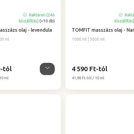
Raktáron (24ó
Rakt
A
kiszállítás)
(>10 db)
kiszállítás
termék
átlagos
százs olaj - levendula
TOMFIT masszázs olaj - Na
értékelése
00 ml
1000 ml | 5000 ml
5-
ből
5,0
csillag.
-tól
4 590 Ft-tól
Egységár:
 10 ml
41,98 Ft-tól / 10 ml