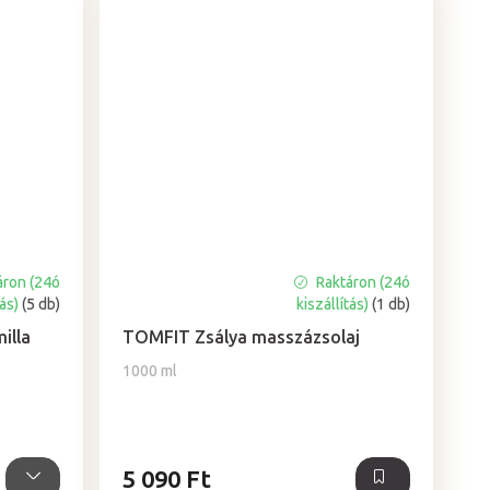
áron (24ó
Raktáron (24ó
A
tás)
(5 db)
kiszállítás)
(1 db)
termék
átlagos
illa
TOMFIT Zsálya masszázsolaj
értékelése
1000 ml
5-
ből
5,0
csillag.
5 090 Ft