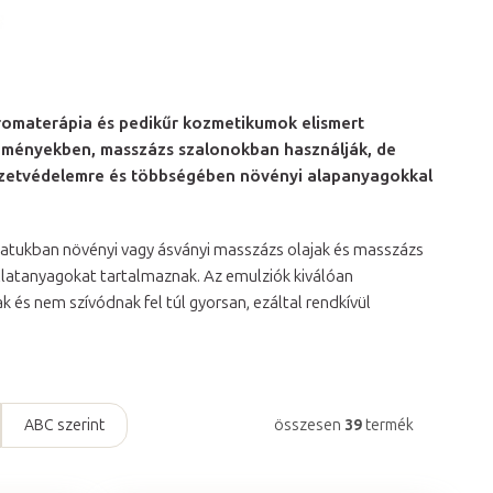
romaterápia és pedikűr kozmetikumok elismert
ézményekben, masszázs szalonokban használják, de
nyezetvédelemre és többségében növényi alapanyagokkal
latukban növényi vagy ásványi masszázs olajak és masszázs
llatanyagokat tartalmaznak. Az emulziók kiválóan
és nem szívódnak fel túl gyorsan, ezáltal rendkívül
ABC szerint
összesen
39
termék