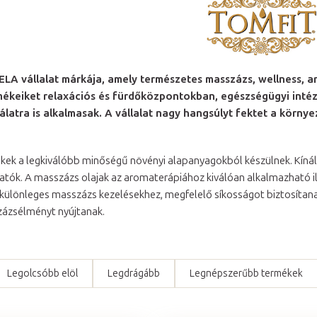
ELA vállalat márkája,
amely természetes masszázs, wellness, a
mékeiket relaxációs és fürdőközpontokban, egészségügyi int
álatra is alkalmasak. A vállalat nagy hangsúlyt fektet a kör
kek a legkiválóbb minőségű növényi alapanyagokból készülnek. Kíná
hatók. A masszázs olajak az aromaterápiához kiválóan alkalmazható i
ülönleges masszázs kezelésekhez, megfelelő síkosságot biztosítanak 
ázsélményt nyújtanak.
Legolcsóbb elöl
Legdrágább
Legnépszerűbb termékek