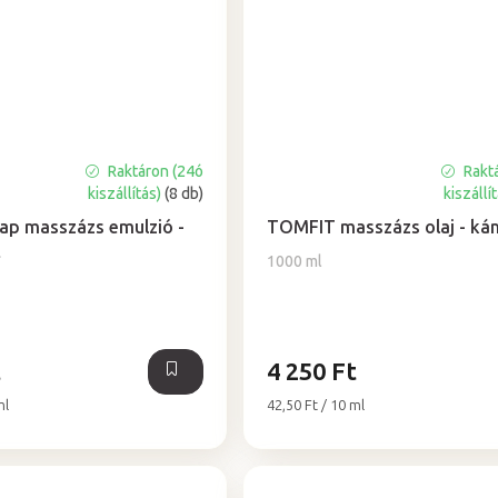
Raktáron (24ó
Rakt
A
kiszállítás)
(8 db)
kiszállí
termék
átlagos
ap masszázs emulzió -
TOMFIT masszázs olaj - ká
értékelése
t
1000 ml
5-
ből
5,0
csillag.
t
4 250 Ft
Egységár:
ml
42,50 Ft / 10 ml