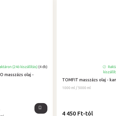
ktáron (24ó kiszállítás)
(4 db)
Rakt
A
kiszállí
termék
O masszázs olaj -
átlagos
TOMFIT masszázs olaj - kam
értékelése
1000 ml / 5000 ml
5-
ből
4,9
csillag.
t
4 450 Ft-tól