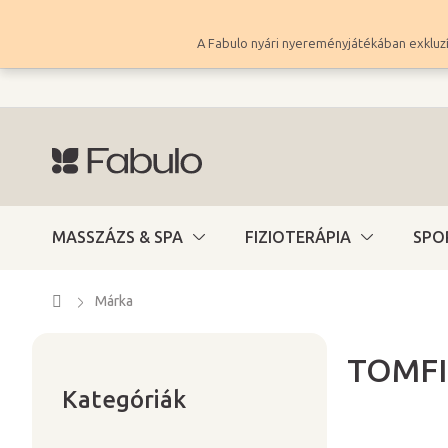
Ugrás
a
A Fabulo nyári nyereményjátékában exkluzí
fő
tartalomhoz
MASSZÁZS & SPA
FIZIOTERÁPIA
SPO
Kezdőlap
Márka
TOMFI
Kategóriák
O
átugrása
Kategóriák
l
d