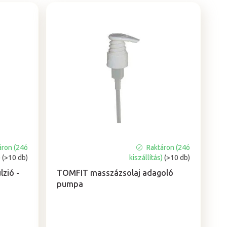
áron (24ó
Raktáron (24ó
A
)
(>10 db)
kiszállítás)
(>10 db)
termék
átlagos
zió -
TOMFIT masszázsolaj adagoló
értékelése
pumpa
5-
ből
5,0
csillag.