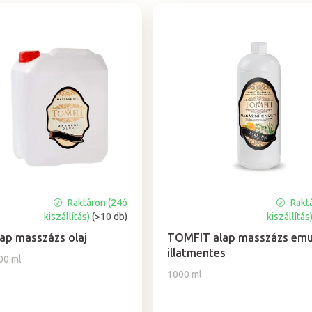
Raktáron (24ó
Rakt
A
kiszállítás)
(>10 db)
kiszállítás
termék
átlagos
ap masszázs olaj
TOMFIT alap masszázs emul
értékelése
illatmentes
00 ml
5-
1000 ml
ből
5,0
csillag.