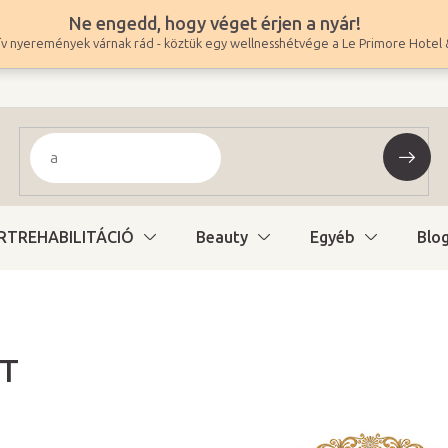
Ne engedd, hogy véget érjen a nyár!
v nyeremények várnak rád - köztük egy wellnesshétvége a Le Primore Hotel 
RTREHABILITÁCIÓ
Beauty
Egyéb
Blo
T