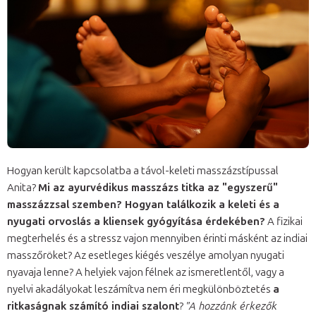
Hogyan került kapcsolatba a távol-keleti masszázstípussal
Anita?
Mi az ayurvédikus masszázs titka az "egyszerű"
masszázzsal szemben? Hogyan találkozik a keleti és a
nyugati orvoslás a kliensek gyógyítása érdekében?
A fizikai
megterhelés és a stressz vajon mennyiben érinti másként az indiai
masszőröket? Az esetleges kiégés veszélye amolyan nyugati
nyavaja lenne? A helyiek vajon félnek az ismeretlentől, vagy a
nyelvi akadályokat leszámítva nem éri megkülönböztetés
a
ritkaságnak számító indiai szalont
?
"A hozzánk érkezők