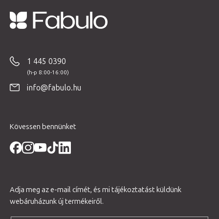
L
á
b
1 445 0390
l
é
info@fabulo.hu
c
Kövessen bennünket
Adja meg az e-mail címét, és mi tájékoztatást küldünk
webáruházunk új termékeiről.