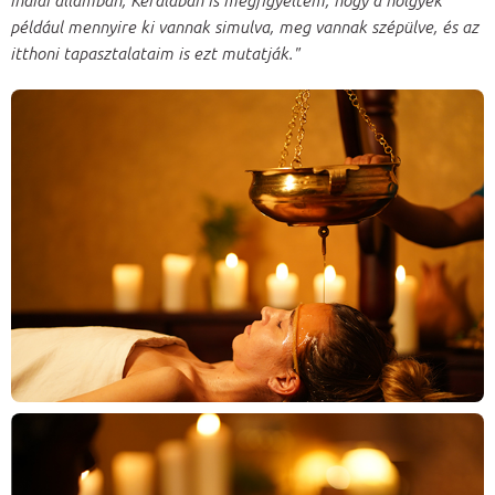
indiai államban, Keralában is megfigyeltem, hogy a hölgyek
például mennyire ki vannak simulva, meg vannak szépülve, és az
itthoni tapasztalataim is ezt mutatják."