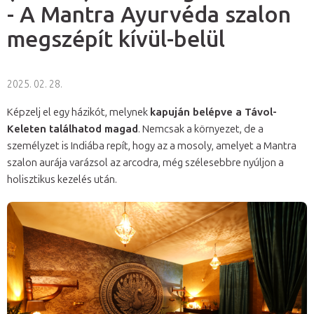
- A Mantra Ayurvéda szalon
megszépít kívül-belül
2025. 02. 28.
Képzelj el egy házikót, melynek
kapuján belépve a Távol-
Keleten találhatod magad
. Nemcsak a környezet, de a
személyzet is Indiába repít, hogy az a mosoly, amelyet a Mantra
szalon aurája varázsol az arcodra, még szélesebbre nyúljon a
holisztikus kezelés után.