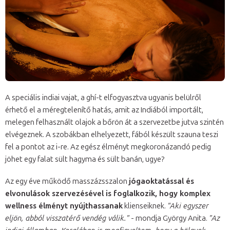
A speciális indiai vajat, a ghí-t elfogyasztva ugyanis belülről
érhető el a méregtelenítő hatás, amit az Indiából importált,
melegen felhasznált olajok a bőrön át a szervezetbe jutva szintén
elvégeznek. A szobákban elhelyezett, fából készült szauna teszi
fel a pontot az i-re. Az egész élményt megkoronázandó pedig
jöhet egy falat sült hagyma és sült banán, ugye?
Az egy éve működő masszázsszalon
jógaoktatással és
elvonulások szervezésével is foglalkozik, hogy komplex
wellness élményt nyújthassanak
klienseiknek.
"Aki egyszer
eljön, abból visszatérő vendég válik."
- mondja György Anita.
"Az