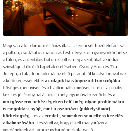
Megcsap a kardamom és ánizs illata, szerencsét hozó elefánt vár
a pulton, csodálatos mandalás festményekben gyönyörködhetsz
a falon, és autentikus bútorok töltik meg a szobákat az indiai
színvilágot tükröző tapéták ölelésében. György Anita és Tiju
Joseph, a tulajdonosok már az első pillanattól kezdve beavatnak
a különlegességekbe:
az olajok hatványozott funkciójába
-
bőséges mennyiség és a tradícionális minőség terén, - a rituális
kezelés jótékony hatásaiba - mely egy imával kezdődik és
a
mozgásszervi nehézségeken felül még olyan problémákra
is megoldást nyújt, mint a pszoriázis (pikkelysömör)
bőrbetegség
, - és az
eredeti, semmiben sem eltérő kezelés
alkalmazásába
- leszámítva, hogy el kell magyarázni a
vendégeknek azt, ami az indiai népnek alapvető.