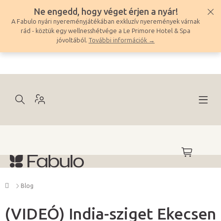
Ugrás
Ne engedd, hogy véget érjen a nyár!
a
A Fabulo nyári nyereményjátékában exkluzív nyeremények várnak
fő
rád - köztük egy wellnesshétvége a Le Primore Hotel & Spa
tartalomhoz
jóvoltából.
További információk →
KOSÁR
Kezdőlap
Blog
(VIDEÓ) India-sziget Ekecsen