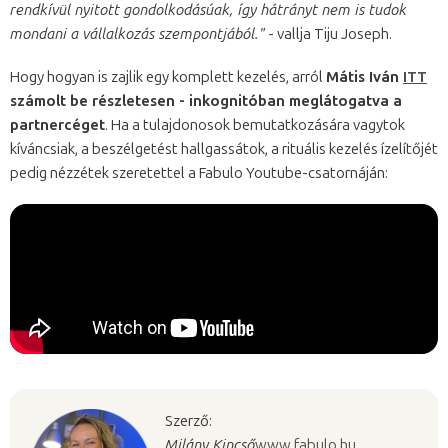
rendkívül nyitott gondolkodásúak, így hátrányt nem is tudok
mondani a vállalkozás szempontjából."
- vallja Tiju Joseph.
Hogy hogyan is zajlik egy komplett kezelés, arról
Mátis Iván
ITT
számolt be részletesen - inkognitóban meglátogatva a
partnercéget
. Ha a tulajdonosok bemutatkozására vagytok
kíváncsiak, a beszélgetést hallgassátok, a rituális kezelés ízelítőjét
pedig nézzétek szeretettel a Fabulo Youtube-csatornáján:
Szerző:
Milány Kincső
www.fabulo.hu