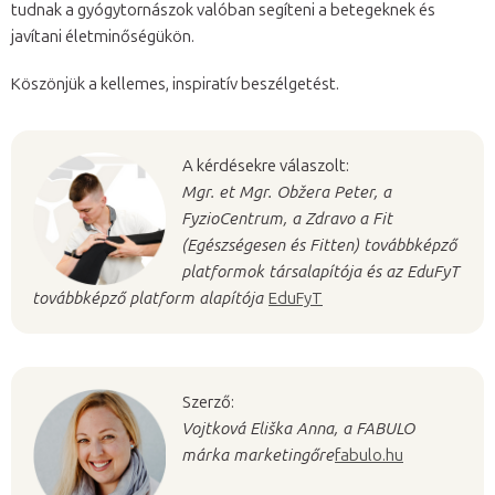
tudnak a gyógytornászok valóban segíteni a betegeknek és
javítani életminőségükön.
Köszönjük a kellemes, inspiratív beszélgetést.
A kérdésekre válaszolt:
Mgr. et Mgr. Obžera Peter, a
FyzioCentrum, a Zdravo a Fit
(Egészségesen és Fitten) továbbképző
platformok társalapítója és az EduFyT
továbbképző platform alapítója
EduFyT
Szerző:
Vojtková Eliška Anna, a FABULO
márka marketingőre
fabulo.hu