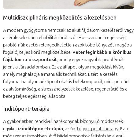
Multidiszciplináris megközelítés a kezelésben
A modern gyógytorna nemcsak az akut fájdalom kezeléséről vagy
a sérülések utáni rehabilitációról szól. Hosszantartó egészségi
problémák esetén elengedhetetlen azok több tényezőt magába
foglaló, teljes körű megközelítése.
Peter leginkább a krónikus
fájdalomra összpontosít
, amely egyre nagyobb problémát
jelent a társadalomban. Ez az állapot olyan megoldást kíván,
amely meghaladja a manuális technikákat. Ezért a kezelési
folyamatba olyan nézőpontokat is belekomponál, mint például
az alvásminőség, a stresszhelyzetek kezelése, regeneráció és a
beteg teljes egészségi állapota.
Indítópont-terápia
A gyakorlatban rendkívül hatékonynak bizonyuló módszerek
egyike az
indítópont-terápia
, az ún.
trigger point therapy
. Ez a
módszer az izmokban lévő fájdalompontok feltárásán alapul,