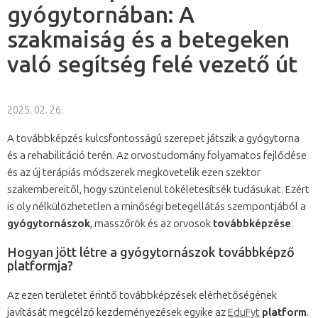
gyógytornában: A
szakmaiság és a betegeken
való segítség felé vezető út
2025. 02. 26.
A továbbképzés kulcsfontosságú szerepet játszik a gyógytorna
és a rehabilitáció terén. Az orvostudomány folyamatos fejlődése
és az új terápiás módszerek megkövetelik ezen szektor
szakembereitől, hogy szüntelenül tökéletesítsék tudásukat. Ezért
is oly nélkülözhetetlen a minőségi betegellátás szempontjából a
gyógytornászok
, masszőrök és az orvosok
továbbképzése
.
Hogyan jött létre a gyógytornászok továbbképző
platformja?
Az ezen területet érintő továbbképzések elérhetőségének
javítását megcélzó kezdeményezések egyike az
EduFyt
platform
.