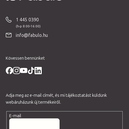
á
b
1 445 0390
l
é
info@fabulo.hu
c
Kövessen bennünket
Adja meg az e-mail címét, és mi tájékoztatást küldünk
webáruházunk új termékeiről.
E-mail