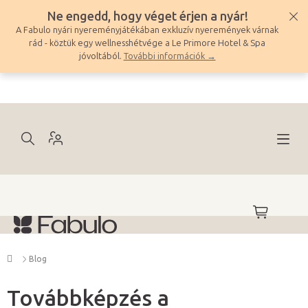
Ugrás
Ne engedd, hogy véget érjen a nyár!
a
A Fabulo nyári nyereményjátékában exkluzív nyeremények várnak
fő
rád - köztük egy wellnesshétvége a Le Primore Hotel & Spa
tartalomhoz
jóvoltából.
További információk →
KOSÁR
Kezdőlap
Blog
Továbbképzés a