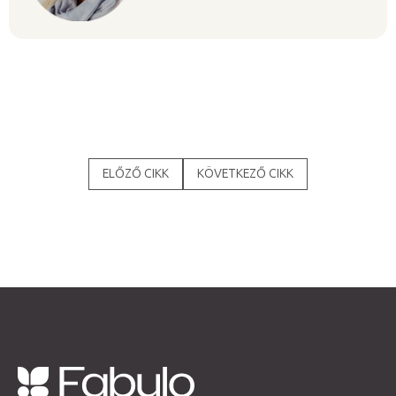
ELŐZŐ CIKK
KÖVETKEZŐ CIKK
L