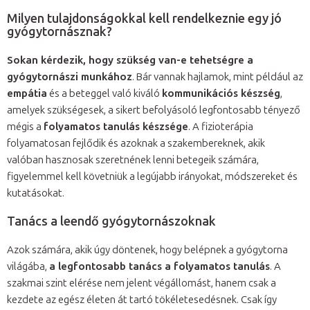
Milyen tulajdonságokkal kell rendelkeznie egy jó
gyógytornásznak?
Sokan kérdezik, hogy szükség van-e tehetségre a
gyógytornászi munkához
. Bár vannak hajlamok, mint például az
empátia
és a beteggel való kiváló
kommunikációs készség
,
amelyek szükségesek, a sikert befolyásoló legfontosabb tényező
mégis a
folyamatos tanulás készsége
. A fizioterápia
folyamatosan fejlődik és azoknak a szakembereknek, akik
valóban hasznosak szeretnének lenni betegeik számára,
figyelemmel kell követniük a legújabb irányokat, módszereket és
kutatásokat.
Tanács a leendő gyógytornászoknak
Azok számára, akik úgy döntenek, hogy belépnek a gyógytorna
világába,
a legfontosabb tanács a folyamatos tanulás
. A
szakmai szint elérése nem jelent végállomást, hanem csak a
kezdete az egész életen át tartó tökéletesedésnek. Csak így