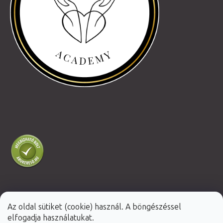
Az oldal sütiket (cookie) használ. A böngészéssel
Shoptet Premium készítette
elfogadja használatukat.