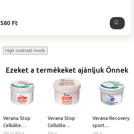
ből
5,0
csillag.
580 Ft
High-contrast mode
Ezeket a termékeket ajánljuk Önnek
Verana Stop
Verana Stop
Verana Recovery
Cellulite
Cellulite
sport
masszázsviasz
masszázskrém
masszázsviasz
200 g | 450 g
500 g
200 g