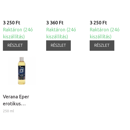
3 250 Ft
3 360 Ft
3 250 Ft
Raktáron (24ó
Raktáron (24ó
Raktáron (24ó
kiszállítás)
kiszállítás)
kiszállítás)
RÉSZLET
RÉSZLET
RÉSZLET
Verana Eper
erotikus
masszázsolaj
250 ml