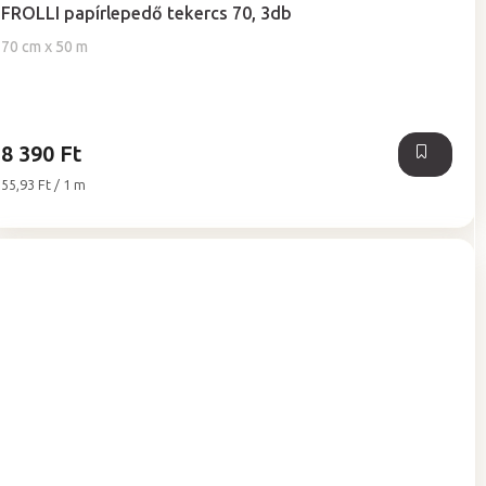
termék
FROLLI papírlepedő tekercs 70, 3db
átlagos
értékelése
70 cm x 50 m
5-
ből
5,0
csillag.
8 390 Ft
Egységár:
55,93 Ft / 1 m