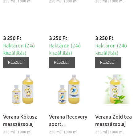
masszázsolaj
masszázsolaj
250 ml | 1000 ml
250 ml | 1000 ml
250 ml | 1000 ml
3 250 Ft
3 250 Ft
3 250 Ft
Raktáron (24ó
Raktáron (24ó
Raktáron (24ó
kiszállítás)
kiszállítás)
kiszállítás)
RÉSZLET
RÉSZLET
RÉSZLET
Verana Kókusz
Verana Recovery
Verana Zöld tea
masszázsolaj
sport
masszázsolaj
masszázsolaj
250 ml | 1000 ml
250 ml | 1000 ml
250 ml | 1000 ml