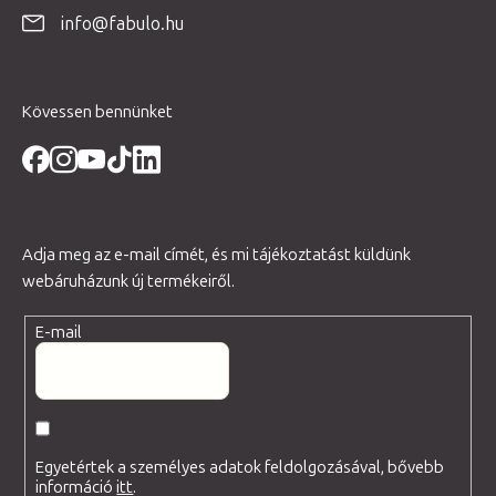
é
info@fabulo.hu
c
Kövessen bennünket
Adja meg az e-mail címét, és mi tájékoztatást küldünk
webáruházunk új termékeiről.
E-mail
Egyetértek a személyes adatok feldolgozásával, bővebb
információ
itt
.