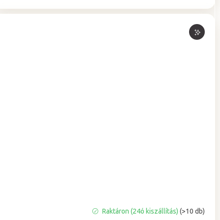
A
Raktáron (24ó kiszállítás)
(>10 db)