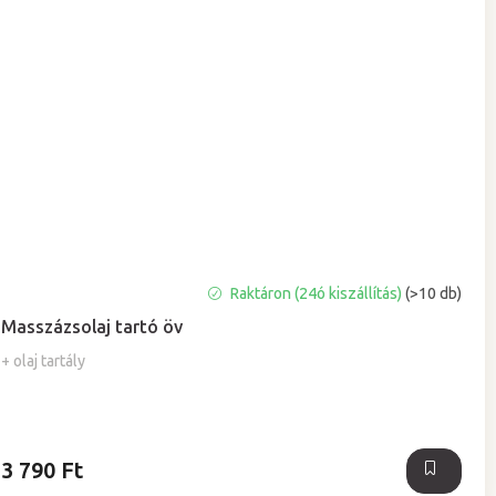
A
Raktáron (24ó kiszállítás)
(>10 db)
termék
Masszázsolaj tartó öv
átlagos
értékelése
+ olaj tartály
5-
ből
5,0
csillag.
3 790 Ft