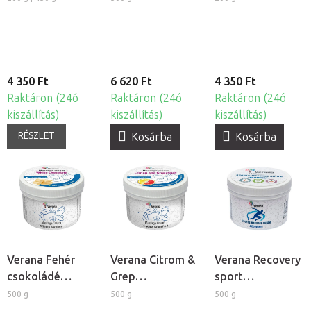
4 350 Ft
6 620 Ft
4 350 Ft
Raktáron (24ó
Raktáron (24ó
Raktáron (24ó
kiszállítás)
kiszállítás)
kiszállítás)
RÉSZLET
Kosárba
Kosárba
Verana Fehér
Verana Citrom &
Verana Recovery
csokoládé
Grep
sport
masszázskrém
masszázskrém
masszázskrém
500 g
500 g
500 g