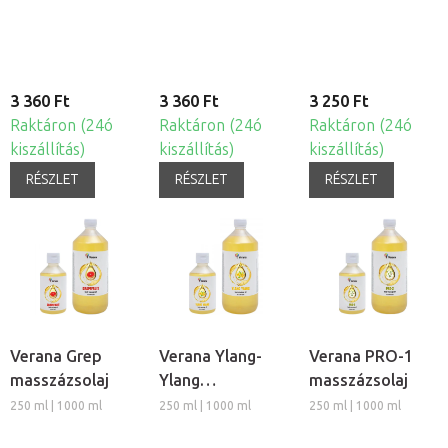
3 360 Ft
3 360 Ft
3 250 Ft
Raktáron (24ó
Raktáron (24ó
Raktáron (24ó
kiszállítás)
kiszállítás)
kiszállítás)
RÉSZLET
RÉSZLET
RÉSZLET
Verana Grep
Verana Ylang-
Verana PRO-1
masszázsolaj
Ylang
masszázsolaj
masszázsolaj
250 ml | 1000 ml
250 ml | 1000 ml
250 ml | 1000 ml