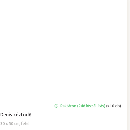
A
Raktáron (24ó kiszállítás)
(>10 db)
termék
Denis kéztörlő
átlagos
értékelése
30 x 50 cm, fehér
5-