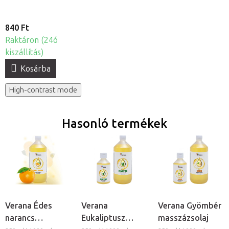
840 Ft
Raktáron (24ó
kiszállítás)
Kosárba
High-contrast mode
Hasonló termékek
Verana Édes
Verana
Verana Gyömbér
narancs
Eukaliptusz
masszázsolaj