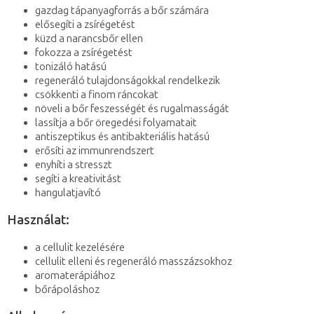
gazdag tápanyagforrás a bőr számára
elősegíti a zsírégetést
küzd a narancsbőr ellen
fokozza a zsírégetést
tonizáló hatású
regeneráló tulajdonságokkal rendelkezik
csökkenti a finom ráncokat
növeli a bőr feszességét és rugalmasságát
lassítja a bőr öregedési folyamatait
antiszeptikus és antibakteriális hatású
erősíti az immunrendszert
enyhíti a stresszt
segíti a kreativitást
hangulatjavító
Használat:
a cellulit kezelésére
cellulit elleni és regeneráló masszázsokhoz
aromaterápiához
bőrápoláshoz