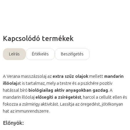
Kérdés
Kapcsolódó termékek
Leírás
Értékelés
Beszélgetés
A Verana masszázsolaj az
extra szűz olajok
mellett
mandarin
illóolaj
at is tartalmaz, mely a testre és a pszichére pozitív
hatással bíró
biológiailag aktív anyagokban gazdag
. A
mandarin illóolaj
elősegíti a zsírégetést
, harcol a cellulit ellen és
fokozza a zsírmirigy aktivitást. Lassítja az öregedést, jótékonyan
hat az immunrendszerre.
Előnyök: