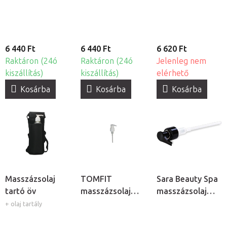
6 440 Ft
6 440 Ft
6 620 Ft
Raktáron (24ó
Raktáron (24ó
Jelenleg nem
kiszállítás)
kiszállítás)
elérhető
Kosárba
Kosárba
Kosárba
Masszázsolaj
TOMFIT
Sara Beauty Spa
tartó öv
masszázsolaj
masszázsolaj
adagoló pumpa
adagoló pumpa
+ olaj tartály