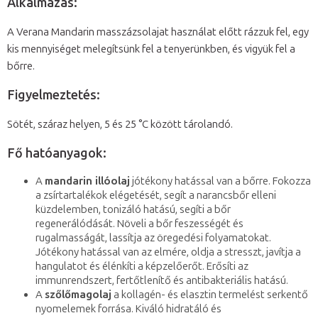
Alkalmazás:
A Verana Mandarin masszázsolajat használat előtt rázzuk fel, egy
kis mennyiséget melegítsünk fel a tenyerünkben, és vigyük fel a
bőrre.
Figyelmeztetés:
Sötét, száraz helyen, 5 és 25 °C között tárolandó.
Fő hatóanyagok:
A
mandarin illóolaj
jótékony hatással van a bőrre. Fokozza
a zsírtartalékok elégetését, segít a narancsbőr elleni
küzdelemben, tonizáló hatású, segíti a bőr
regenerálódását. Növeli a bőr feszességét és
rugalmasságát, lassítja az öregedési folyamatokat.
Jótékony hatással van az elmére, oldja a stresszt, javítja a
hangulatot és élénkíti a képzelőerőt. Erősíti az
immunrendszert, fertőtlenítő és antibakteriális hatású.
A
szőlőmagolaj
a kollagén- és elasztin termelést serkentő
nyomelemek forrása. Kiváló hidratáló és