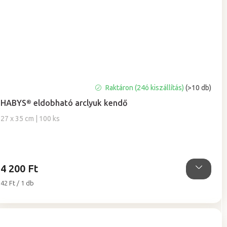
A
Raktáron (24ó kiszállítás)
(>10 db)
termék
HABYS® eldobható arclyuk kendő
átlagos
értékelése
27 x 35 cm | 100 ks
5-
ből
5,0
csillag.
4 200 Ft
Egységár:
42 Ft / 1 db