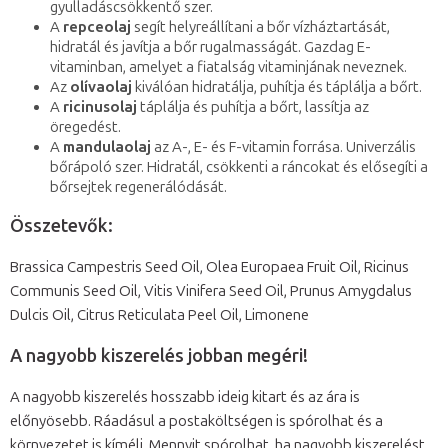
gyulladáscsökkentő szer.
A
repceolaj
segít helyreállítani a bőr vízháztartását,
hidratál és javítja a bőr rugalmasságát. Gazdag E-
vitaminban, amelyet a fiatalság vitaminjának neveznek.
Az
olívaolaj
kiválóan hidratálja, puhítja és táplálja a bőrt.
A
ricinusolaj
táplálja és puhítja a bőrt, lassítja az
öregedést.
A
mandulaolaj
az A-, E- és F-vitamin forrása. Univerzális
bőrápoló szer. Hidratál, csökkenti a ráncokat és elősegíti a
bőrsejtek regenerálódását.
Összetevők:
Brassica Campestris Seed Oil, Olea Europaea Fruit Oil, Ricinus
Communis Seed Oil, Vitis Vinifera Seed Oil, Prunus Amygdalus
Dulcis Oil, Citrus Reticulata Peel Oil, Limonene
A nagyobb kiszerelés jobban megéri!
A nagyobb kiszerelés hosszabb ideig kitart és az ára is
előnyösebb. Ráadásul a postaköltségen is spórolhat és a
környezetet is kíméli. Mennyit spórolhat, ha nagyobb kiszerelést