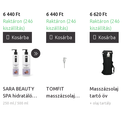
6 440 Ft
6 440 Ft
6 620 Ft
Raktáron (24ó
Raktáron (24ó
Raktáron (24ó
kiszállítás)
kiszállítás)
kiszállítás)
Kosárba
Kosárba
Kosárba
SARA BEAUTY
TOMFIT
Masszázsolaj
SPA hidratáló
masszázsolaj
tartó öv
krém - Mangó-
adagoló pumpa
250 ml / 500 ml
+ olaj tartály
Levendula