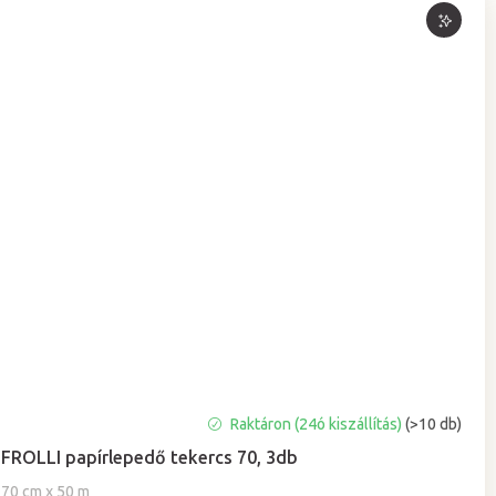
A
Raktáron (24ó kiszállítás)
(>10 db)
termék
FROLLI papírlepedő tekercs 70, 3db
átlagos
értékelése
70 cm x 50 m