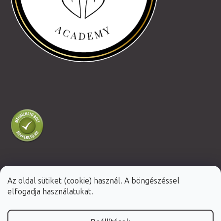
Az oldal sütiket (cookie) használ. A böngészéssel
Shoptet Premium készítette
elfogadja használatukat.
Copyright 2026
Fabulo.hu
. Minden jog fenntartva.