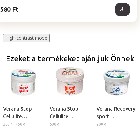
csillag.
580 Ft
High-contrast mode
Ezeket a termékeket ajánljuk Önnek
Verana Stop
Verana Stop
Verana Recovery
Cellulite
Cellulite
sport
masszázsviasz
masszázskrém
masszázsviasz
200 g | 450 g
500 g
200 g