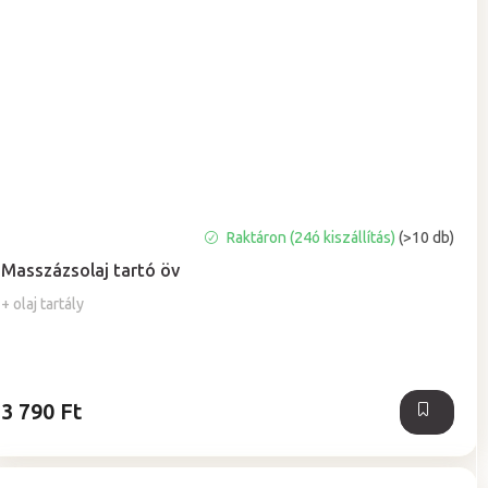
A
Raktáron (24ó kiszállítás)
(>10 db)
termék
Masszázsolaj tartó öv
átlagos
értékelése
+ olaj tartály
5-
ből
5,0
csillag.
3 790 Ft