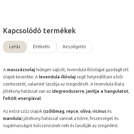
Kapcsolódó termékek
Leírás
Értékelés
Beszélgetés
A
masszázsolaj
hidegen sajtolt, levendula illóolajjal gazdagított
olajok keveréke. A
levendula illóolaj
segít helyreállítani a bőr
szerkezetét, valamint lassítja az öregedését. A levendula illata
jótékony hatással van az
idegrendszerre
,
javítja a hangulatot
,
feltölt energiával
.
Az extra szűz olajok (
szőlőmag
,
repce
,
olíva
,
ricinus
és
mandula
) jótékony hatással vannak a bőrre, feszességet és
rugalmasságot kölcsönöznek neki és lassítják az öregedést.