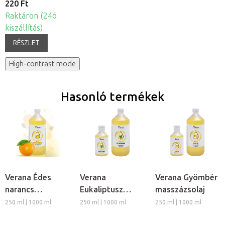
220 Ft
Raktáron (24ó
kiszállítás)
RÉSZLET
High-contrast mode
Hasonló termékek
Verana Édes
Verana
Verana Gyömbér
narancs
Eukaliptusz
masszázsolaj
masszázsolaj
masszázsolaj
250 ml | 1000 ml
250 ml | 1000 ml
250 ml | 1000 ml