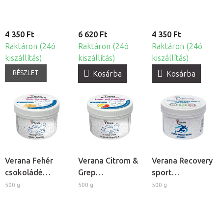
4 350 Ft
6 620 Ft
4 350 Ft
Raktáron (24ó
Raktáron (24ó
Raktáron (24ó
kiszállítás)
kiszállítás)
kiszállítás)
RÉSZLET
Kosárba
Kosárba
Verana Fehér
Verana Citrom &
Verana Recovery
csokoládé
Grep
sport
masszázskrém
masszázskrém
masszázskrém
500 g
500 g
500 g