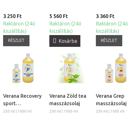
3 250 Ft
5 560 Ft
3 360 Ft
Raktáron (24ó
Raktáron (24ó
Raktáron (24ó
kiszállítás)
kiszállítás)
kiszállítás)
RÉSZLET
RÉSZLET
Kosárba
Verana Recovery
Verana Zöld tea
Verana Grep
sport
masszázsolaj
masszázsolaj
masszázsolaj
250 ml | 1000 ml
250 ml | 1000 ml
250 ml | 1000 ml