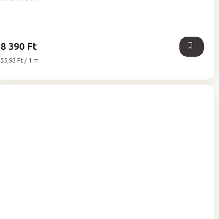
5-
ből
5,0
csillag.
8 390 Ft
Egységár:
55,93 Ft / 1 m