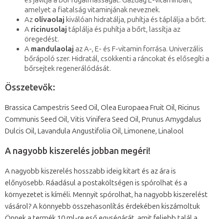
és javítja a bőr rugalmasságát. Gazdag E-vitaminban,
amelyet a fiatalság vitaminjának neveznek.
Az
olívaolaj
kiválóan hidratálja, puhítja és táplálja a bőrt.
A
ricinusolaj
táplálja és puhítja a bőrt, lassítja az
öregedést.
A
mandulaolaj
az A-, E- és F-vitamin forrása. Univerzális
bőrápoló szer. Hidratál, csökkenti a ráncokat és elősegíti a
bőrsejtek regenerálódását.
Összetevők:
Brassica Campestris Seed Oil, Olea Europaea Fruit Oil, Ricinus
Communis Seed Oil, Vitis Vinifera Seed Oil, Prunus Amygdalus
Dulcis Oil, Lavandula Angustifolia Oil, Limonene, Linalool
A nagyobb kiszerelés jobban megéri!
A nagyobb kiszerelés hosszabb ideig kitart és az ára is
előnyösebb. Ráadásul a postaköltségen is spórolhat és a
környezetet is kíméli. Mennyit spórolhat, ha nagyobb kiszerelést
vásárol? A könnyebb összehasonlítás érdekében kiszámoltuk
Önnek a termék 10 ml-re eső egységárát, amit feljebb talál a