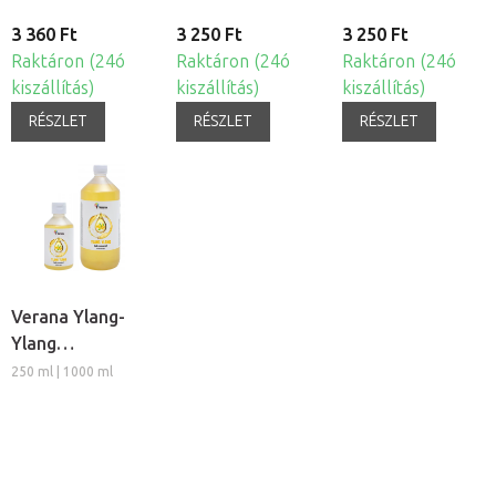
3 360 Ft
3 250 Ft
3 250 Ft
Raktáron (24ó
Raktáron (24ó
Raktáron (24ó
kiszállítás)
kiszállítás)
kiszállítás)
RÉSZLET
RÉSZLET
RÉSZLET
Verana Ylang-
Ylang
masszázsolaj
250 ml | 1000 ml