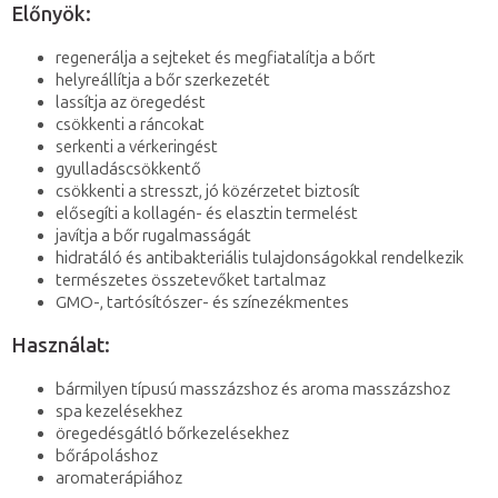
Előnyök:
regenerálja a sejteket és megfiatalítja a bőrt
helyreállítja a bőr szerkezetét
lassítja az öregedést
csökkenti a ráncokat
serkenti a vérkeringést
gyulladáscsökkentő
csökkenti a stresszt, jó közérzetet biztosít
elősegíti a kollagén- és elasztin termelést
javítja a bőr rugalmasságát
hidratáló és antibakteriális tulajdonságokkal rendelkezik
természetes összetevőket tartalmaz
GMO-, tartósítószer- és színezékmentes
Használat:
bármilyen típusú masszázshoz és aroma masszázshoz
spa kezelésekhez
öregedésgátló bőrkezelésekhez
bőrápoláshoz
aromaterápiához