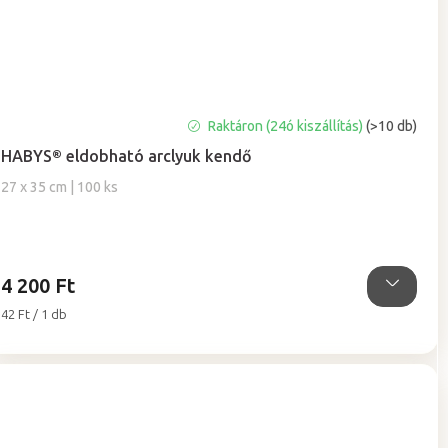
A
Raktáron (24ó kiszállítás)
(>10 db)
termék
HABYS® eldobható arclyuk kendő
átlagos
értékelése
27 x 35 cm | 100 ks
5-
ből
5,0
csillag.
4 200 Ft
Egységár:
42 Ft / 1 db