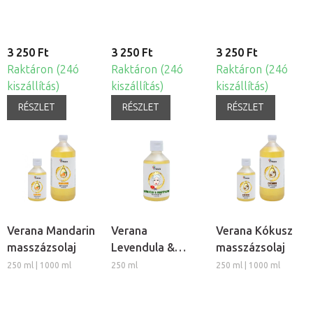
3 250 Ft
3 250 Ft
3 250 Ft
Raktáron (24ó
Raktáron (24ó
Raktáron (24ó
kiszállítás)
kiszállítás)
kiszállítás)
RÉSZLET
RÉSZLET
RÉSZLET
Verana Mandarin
Verana
Verana Kókusz
masszázsolaj
Levendula &
masszázsolaj
Grep
250 ml | 1000 ml
250 ml
250 ml | 1000 ml
arcmasszázs olaj