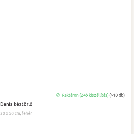
A
Raktáron (24ó kiszállítás)
(>10 db)
termék
Denis kéztörlő
átlagos
értékelése
30 x 50 cm, fehér
5-
ből
5,0