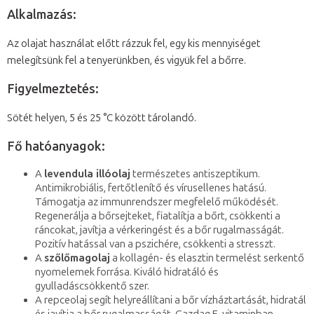
Alkalmazás:
Az olajat használat előtt rázzuk fel, egy kis mennyiséget
melegítsünk fel a tenyerünkben, és vigyük fel a bőrre.
Figyelmeztetés:
Sötét helyen, 5 és 25 °C között tárolandó.
Fő hatóanyagok:
A
levendula illóolaj
természetes antiszeptikum.
Antimikrobiális, fertőtlenítő és vírusellenes hatású.
Támogatja az immunrendszer megfelelő működését.
Regenerálja a bőrsejteket, fiatalítja a bőrt, csökkenti a
ráncokat, javítja a vérkeringést és a bőr rugalmasságát.
Pozitív hatással van a pszichére, csökkenti a stresszt.
A
szőlőmagolaj
a kollagén- és elasztin termelést serkentő
nyomelemek forrása. Kiváló hidratáló és
gyulladáscsökkentő szer.
A repceolaj segít helyreállítani a bőr vízháztartását, hidratál