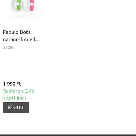
Fabulo Dots
narancsbőr elleni
masszázshenger
2 szín
1 990 Ft
Raktáron (24ó
kiszállítás)
RÉSZLET