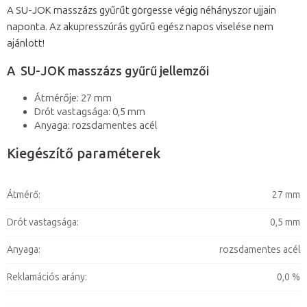
A SU-JOK masszázs gyűrűt görgesse végig néhányszor ujjain
naponta. Az akupresszúrás gyűrű egész napos viselése nem
ajánlott!
A SU-JOK masszázs gyűrű jellemzői
Átmérője: 27 mm
Drót vastagsága: 0,5 mm
Anyaga: rozsdamentes acél
Kiegészítő paraméterek
Átmérő
:
27 mm
Drót vastagsága
:
0,5 mm
Anyaga
:
rozsdamentes acél
Reklamációs arány
:
0,0 %