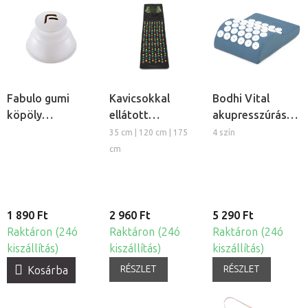
Fabulo gumi
Kavicsokkal
Bodhi Vital
köpöly
ellátott
akupresszúrás
masszázshoz
akupresszúrás
párna
35 cm | 120 cm | 175
4 szín
fogantyúval
masszázs
cm
szőnyeg
1 890 Ft
2 960 Ft
5 290 Ft
Raktáron (24ó
Raktáron (24ó
Raktáron (24ó
kiszállítás)
kiszállítás)
kiszállítás)
RÉSZLET
RÉSZLET
Kosárba