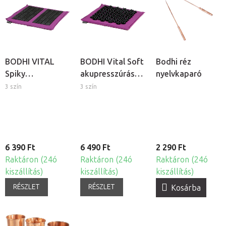
BODHI VITAL
BODHI Vital Soft
Bodhi réz
Spiky
akupresszúrás
nyelvkaparó
akupresszúrás
talpmasszázs
3 szín
3 szín
talpmasszázs
alátét
alátét
6 390 Ft
6 490 Ft
2 290 Ft
Raktáron (24ó
Raktáron (24ó
Raktáron (24ó
kiszállítás)
kiszállítás)
kiszállítás)
RÉSZLET
RÉSZLET
Kosárba