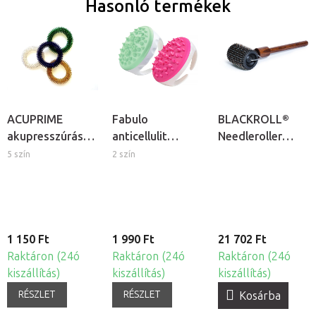
Hasonló termékek
ACUPRIME
Fabulo
BLACKROLL®
akupresszúrás
anticellulit
Needleroller
masszázs
masszázskefe
masszázs görgõ
5 szín
2 szín
karkötő
1 150 Ft
1 990 Ft
21 702 Ft
Raktáron (24ó
Raktáron (24ó
Raktáron (24ó
kiszállítás)
kiszállítás)
kiszállítás)
RÉSZLET
RÉSZLET
Kosárba