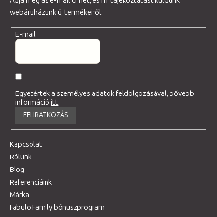
Adja meg az e-mail címét, és mi tájékoztatást küldünk
webáruházunk új termékeiről.
E-mail
Egyetértek a személyes adatok feldolgozásával, bővebb
információ
itt
.
FELIRATKOZÁS
Kapcsolat
Rólunk
Blog
Referenciáink
Márka
Fabulo Family bónuszprogram