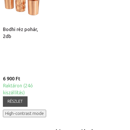
Bodhi réz pohár,
2db
6 900 Ft
Raktáron (24ó
kiszállítás)
RÉSZLET
High-contrast mode