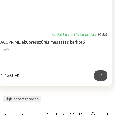
A
Raktáron (24ó kiszállítás)
(4 db)
termék
ACUPRIME akupresszúrás masszázs karkötő
átlagos
értékelése
5 szín
5-
ből
5,0
csillag.
1 150 Ft
High-contrast mode