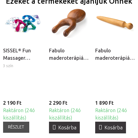
Ezeket a termékeket ajánljuk Önnek
SISSEL® Fun
Fabulo
Fabulo
Massager
maderoterápiás
maderoterápiás
háromlábú kézi
bogár
pálca
3 szín
masszírozó
2 190 Ft
2 290 Ft
1 890 Ft
Raktáron (24ó
Raktáron (24ó
Raktáron (24ó
kiszállítás)
kiszállítás)
kiszállítás)
RÉSZLET
Kosárba
Kosárba