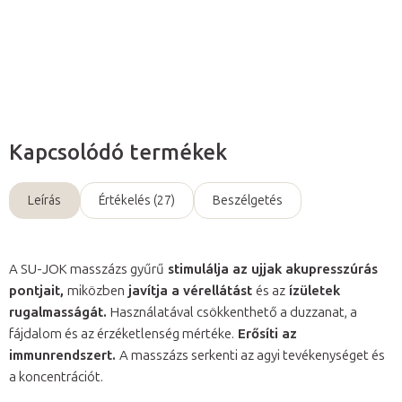
Részletes információ
Kérdés
Kapcsolódó termékek
Leírás
Értékelés (27)
Beszélgetés
A SU-JOK masszázs gyűrű
stimulálja az ujjak akupresszúrás
pontjait,
miközben
javítja a vérellátást
és az
ízületek
rugalmasságát.
Használatával csökkenthető a duzzanat, a
fájdalom és az érzéketlenség mértéke.
Erősíti az
immunrendszert.
A masszázs serkenti az agyi tevékenységet és
a koncentrációt.