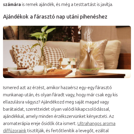
számára
is remek ajándék, és még a testtartást is javítja.
Ajándékok a fárasztó nap utáni pihenéshez
Ismered azt az érzést, amikor hazaérsz egy-egy fárasztó
munkanap után, és olyan fáradt vagy, hogy már csak egy kis
ellazulásra vágysz? Ajándékozd meg saját magad vagy
barátaidat, szeretteidet olyan valódi kikapcsolódással,
ajándékkal, amely minden érzékszervünket kényezteti. Az
aromaterápia ereje ősidők óta ismert.
Ultrahangos aroma
diffúzoraink
tisztítják, és fertőtlenítik a levegőt, ezáltal