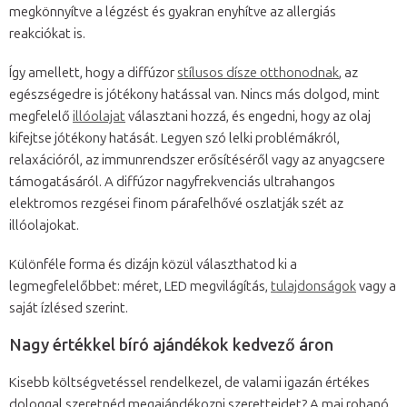
megkönnyítve a légzést és gyakran enyhítve az allergiás
reakciókat is.
Így amellett, hogy a diffúzor
stílusos dísze otthonodnak
, az
egészségedre is jótékony hatással van. Nincs más dolgod, mint
megfelelő
illóolajat
választani hozzá, és engedni, hogy az olaj
kifejtse jótékony hatását. Legyen szó lelki problémákról,
relaxációról, az immunrendszer erősítéséről vagy az anyagcsere
támogatásáról. A diffúzor nagyfrekvenciás ultrahangos
elektromos rezgései finom párafelhővé oszlatják szét az
illóolajokat.
Különféle forma és dizájn közül választhatod ki a
legmegfelelőbbet: méret, LED megvilágítás,
tulajdonságok
vagy a
saját ízlésed szerint.
Nagy értékkel bíró ajándékok kedvező áron
Kisebb költségvetéssel rendelkezel, de valami igazán értékes
dologgal szeretnéd megajándékozni szeretteidet? A mai rohanó