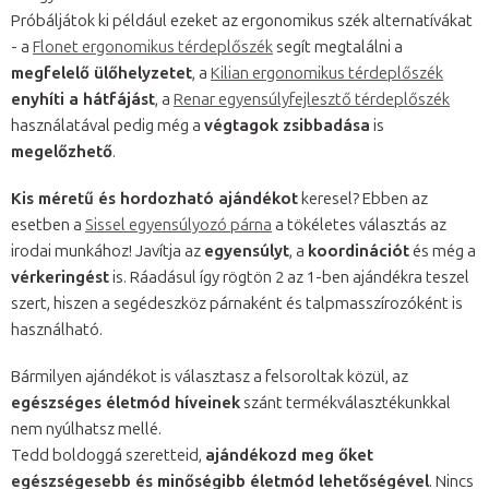
Próbáljátok ki például ezeket az ergonomikus szék alternatívákat
- a
Flonet ergonomikus térdeplőszék
segít megtalálni a
megfelelő ülőhelyzetet
, a
Kilian ergonomikus térdeplőszék
enyhíti a hátfájást
, a
Renar egyensúlyfejlesztő térdeplőszék
használatával pedig még a
végtagok zsibbadása
is
megelőzhető
.
Kis méretű és hordozható ajándékot
keresel? Ebben az
esetben a
Sissel egyensúlyozó párna
a tökéletes választás az
irodai munkához! Javítja az
egyensúlyt
, a
koordinációt
és még a
vérkeringést
is. Ráadásul így rögtön 2 az 1-ben ajándékra teszel
szert, hiszen a segédeszköz párnaként és talpmasszírozóként is
használható.
Bármilyen ajándékot is választasz a felsoroltak közül, az
egészséges életmód híveinek
szánt termékválasztékunkkal
nem nyúlhatsz mellé.
Tedd boldoggá szeretteid,
ajándékozd meg őket
egészségesebb és minőségibb életmód lehetőségével
. Nincs