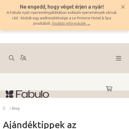
Ugrás
Ne engedd, hogy véget érjen a nyár!
a
A Fabulo nyári nyereményjátékában exkluzív nyeremények várnak
fő
rád - köztük egy wellnesshétvége a Le Primore Hotel & Spa
tartalomhoz
jóvoltából.
További információk →
KOSÁR
Kezdőlap
Blog
Ajándéktippek az