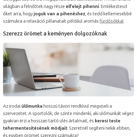
világban a felnőttek nagy része
elfelejt pihenni
. Emlékeztesd
őket arra, hogy
joguk van a pihenéshez
, és tedd kellemesebbé
számukra a relaxáció pillanatait például aromás
fürdősókkal
.
Szerezz örömet a keményen dolgozóknak
Az irodai
ülőmunka
hosszú távon rendkívül megviseli a
szervezetet. A sportolók, de szinte mindenki, aki ülőmunkát végez
gyakran érzi a hosszan tartó ülés ártalmait, és
keresi teste
tehermentesítésének módjait
. Szeretnél segíteni nekik ebben,
és egyben örömet szerezni számukra?