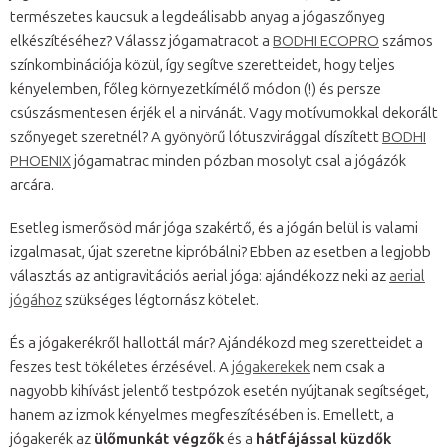
természetes kaucsuk a legdeálisabb anyag a jógaszőnyeg
elkészítéséhez? Válassz jógamatracot a
BODHI ECOPRO
számos
színkombinációja közül, így segítve szeretteidet, hogy teljes
kényelemben, főleg környezetkímélő módon (!) és persze
csúszásmentesen érjék el a nirvánát. Vagy motívumokkal dekorált
szőnyeget szeretnél? A gyönyörű lótuszvirággal díszített
BODHI
PHOENIX
jógamatrac minden pózban mosolyt csal a jógázók
arcára.
Esetleg ismerősöd már jóga szakértő, és a jógán belül is valami
izgalmasat, újat szeretne kipróbálni? Ebben az esetben a legjobb
választás az antigravitációs aerial jóga: ajándékozz neki az
aerial
jógához
szükséges légtornász kötelet.
És a jógakerékről hallottál már? Ajándékozd meg szeretteidet a
feszes test tökéletes érzésével. A
jógakerekek
nem csak a
nagyobb kihívást jelentő testpózok esetén nyújtanak segítséget,
hanem az izmok kényelmes megfeszítésében is. Emellett, a
jógakerék az
ülőmunkát végzők
és a
hátfájással küzdők