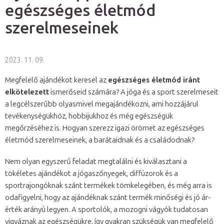
egészséges életmód
szerelmeseinek
2023. 11. 09.
Megfelelő ajándékot keresel az
egészséges életmód iránt
elkötelezett
ismerőseid számára? A jóga és a sport szerelmeseit
a legcélszerűbb olyasmivel megajándékozni, ami hozzájárul
tevékenységükhöz, hobbijukhoz és még egészségük
megőrzéséhez is. Hogyan szerezz igazi örömet az egészséges
életmód szerelmeseinek, a barátaidnak és a családodnak?
Nem olyan egyszerű feladat megtalálni és kiválasztani a
tökéletes ajándékot a jógaszőnyegek, diffúzorok és a
sportrajongóknak szánt termékek tömkelegében, és még arra is
odafigyelni, hogy az ajándéknak szánt termék minőségi és jó ár-
érték arányú legyen. A sportolók, a mozogni vágyók tudatosan
vigyáznak az egészségükre, így gyakran szükségük van megfelelő