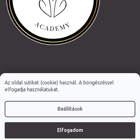
Az oldal sütiket (cookie) használ. A böngészéssel
elfogadja használatukat.
Beállítások
Shoptet Premium készítette
Elfogadom
Copyright 2026
Fabulo.hu
. Minden jog fenntartva.