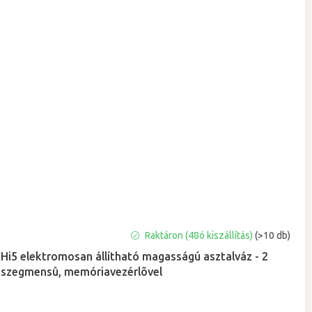
A
Raktáron (48ó kiszállítás)
(>10 db)
termék
Hi5 elektromosan állítható magasságú asztalváz - 2
átlagos
szegmensû, memóriavezérlõvel
értékelése
5-
ből