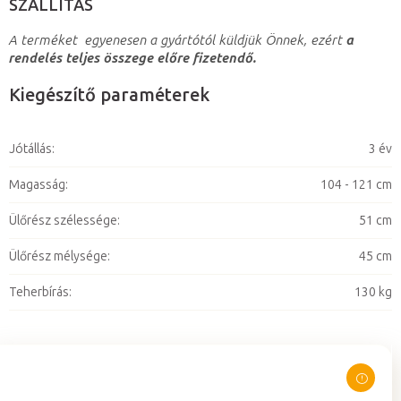
SZÁLLÍTÁS
A terméket egyenesen a gyártótól küldjük Önnek, ezért
a
rendelés teljes összege előre fizetendő.
Kiegészítő paraméterek
Jótállás
:
3 év
Magasság
:
104 - 121 cm
Ülőrész szélessége
:
51 cm
Ülőrész mélysége
:
45 cm
Teherbírás
:
130 kg