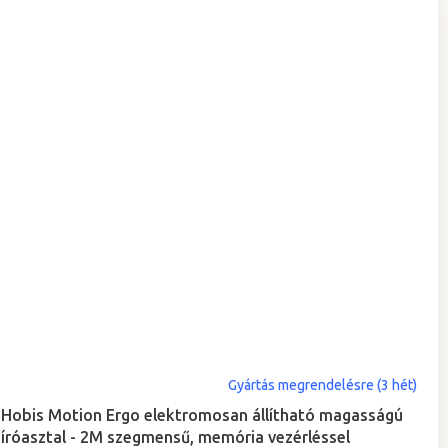
A
Gyártás megrendelésre (3 hét)
termék
Hobis Motion Ergo elektromosan állítható magasságú
átlagos
íróasztal - 2M szegmensű, memória vezérléssel
értékelése