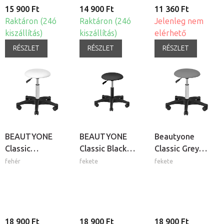
15 900 Ft
14 900 Ft
11 360 Ft
Raktáron (24ó
Raktáron (24ó
Jelenleg nem
kiszállítás)
kiszállítás)
elérhető
RÉSZLET
RÉSZLET
RÉSZLET
BEAUTYONE
BEAUTYONE
Beautyone
Classic
Classic Black
Classic Grey
kozmetikai szék
gurulós
gurulós
fehér
fekete
fekete
kozmetikai szék
kozmetikai szék
18 900 Ft
18 900 Ft
18 900 Ft