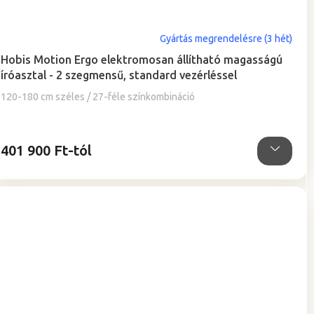
A
Gyártás megrendelésre (3 hét)
termék
Hobis Motion Ergo elektromosan állítható magasságú
átlagos
íróasztal - 2 szegmensű, standard vezérléssel
értékelése
5-
120-180 cm széles / 27-féle színkombináció
ből
5,0
csillag.
401 900 Ft-tól