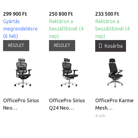
299 900 Ft
250 800 Ft
233 500 Ft
Gyártás
Raktáron a
Raktáron a
megrendelésre
beszállítónál (4
beszállítónál (4
(6 hét)
nap)
nap)
RÉSZLET
RÉSZLET
Kosárba
OfficePro Sirius
OfficePro Sirius
OfficePro Karme
Neo
Q24 Neo
Mesh
ergonomikus
ergonomikus
ergonomikus
4 szín
irodai szék
irodai szék
irodai szék