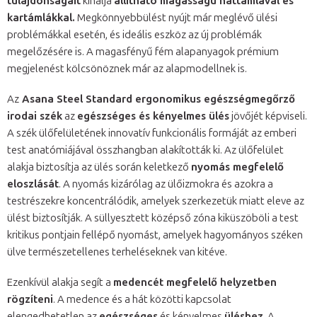
tulajdonságait
kínálja
állítható magasságú háttámlával és
kartámlákkal.
Megkönnyebbülést nyújt már meglévő ülési
problémákkal esetén, és ideális eszköz az új problémák
megelőzésére is. A magasfényű fém alapanyagok prémium
megjelenést kölcsönöznek már az alapmodellnek is.
Az
Asana Steel Standard
ergonomikus egészségmegőrző
irodai szék
az
egészséges és kényelmes ülés
jövőjét képviseli.
A szék ülőfelületének innovatív funkcionális formáját az emberi
test anatómiájával összhangban alakították ki. Az ülőfelület
alakja biztosítja az ülés során keletkező
nyomás megfelelő
eloszlását
. A nyomás kizárólag az ülőizmokra és azokra a
testrészekre koncentrálódik, amelyek szerkezetük miatt eleve az
ülést biztosítják. A süllyesztett középső zóna kiküszöböli a test
kritikus pontjain fellépő nyomást, amelyek hagyományos széken
ülve természetellenes terheléseknek van kitéve.
Ezenkívül alakja segít a
medencét megfelelő helyzetben
rögzíteni
. A medence és a hát közötti kapcsolat
elengedhetetlen az
egészséges
és kényelmes
üléshez
. A