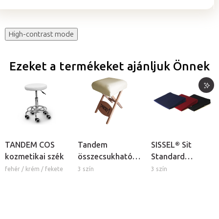
High-contrast mode
Ezeket a termékeket ajánljuk Önnek
TANDEM COS
Tandem
SISSEL® Sit
kozmetikai szék
összecsukható
Standard
szék
tartásjavító ülő
fehér / krém / fekete
3 szín
3 szín
masszázságyhoz
ékpárna