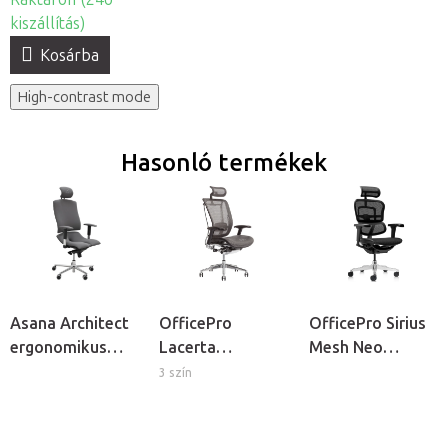
kiszállítás)
Kosárba
High-contrast mode
Hasonló termékek
Asana Architect
OfficePro
OfficePro Sirius
ergonomikus
Lacerta
Mesh Neo
irodai szék
ergonomikus
ergonomikus
3 szín
irodai szék
irodai szék