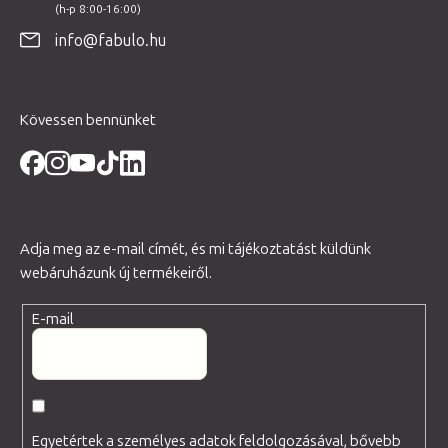
é
info@fabulo.hu
c
Kövessen bennünket
Adja meg az e-mail címét, és mi tájékoztatást küldünk
webáruházunk új termékeiről.
E-mail
Egyetértek a személyes adatok feldolgozásával, bővebb