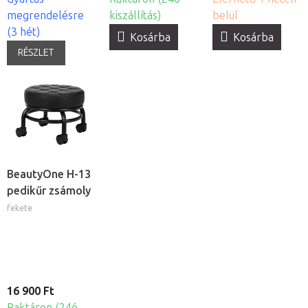
megrendelésre
kiszállítás)
belül
(3 hét)
Kosárba
Kosárba
RÉSZLET
BeautyOne H-13
pedikűr zsámoly
fekete
16 900 Ft
Raktáron (24ó