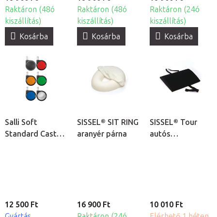
Raktáron (48ó
Raktáron (48ó
Raktáron (24ó
kiszállítás)
kiszállítás)
kiszállítás)
Kosárba
Kosárba
Kosárba
Salli Soft
SISSEL® SIT RING
SISSEL® Tour
Standard Castor
aranyér párna
autós
színes kerekek a
deréktámasz
nyeregszékekhez,
1db
12 500 Ft
16 900 Ft
10 010 Ft
Gyártás
Raktáron (24ó
Elérhető 1 héten