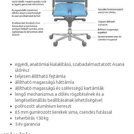
egyedi, anatómiai kialakítású, szabadalmaztatott Asana
ülőrész
teljesen állítható fejtámla
állítható magasságú háttámla
állítható magasságú és szélességű kartámlák
lengő mechanizmus a dőlés rögzítésének és a
lengésellenállás beállításának lehetőségével
polírozott alumínium kereszt
65 mm gumírozott kerekek sima, csendes futással
teherbírás 130 kg
3 év garancia