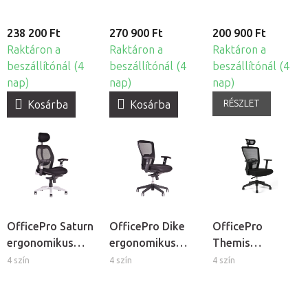
238 200 Ft
270 900 Ft
200 900 Ft
Raktáron a
Raktáron a
Raktáron a
beszállítónál (4
beszállítónál (4
beszállítónál (4
nap)
nap)
nap)
RÉSZLET
Kosárba
Kosárba
OfficePro Saturn
OfficePro Dike
OfficePro
ergonomikus
ergonomikus
Themis
irodai szék
irodai szék
ergonomikus
4 szín
4 szín
4 szín
irodai szék