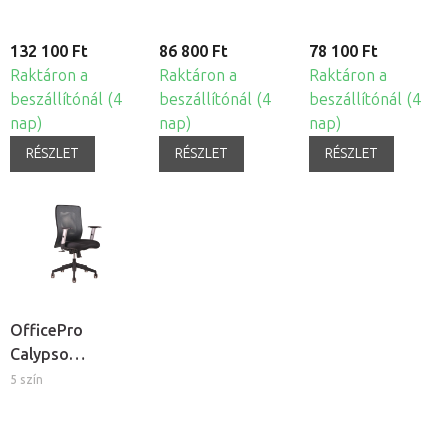
132 100 Ft
86 800 Ft
78 100 Ft
Raktáron a
Raktáron a
Raktáron a
beszállítónál (4
beszállítónál (4
beszállítónál (4
nap)
nap)
nap)
RÉSZLET
RÉSZLET
RÉSZLET
OfficePro
Calypso
ergonomikus
5 szín
irodai szék