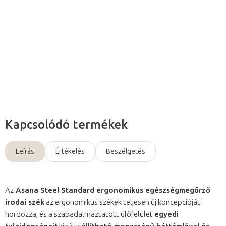
rögzítési lehetőséggel ellátott lengő mechanizmust
és még
sok egyéb lehetőséget kínál.
Részletes információ
Kérdés
Kapcsolódó termékek
Leírás
Értékelés
Beszélgetés
Az
Asana Steel Standard
ergonomikus egészségmegőrző
irodai szék
az ergonomikus székek teljesen új koncepcióját
hordozza, és a szabadalmaztatott ülőfelület
egyedi