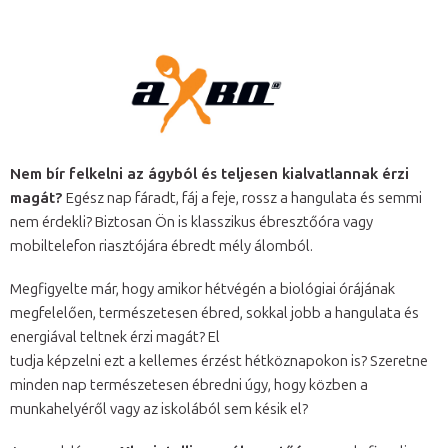
Nem bír felkelni az ágyból és teljesen kialvatlannak érzi
magát?
Egész nap fáradt, fáj a feje, rossz a hangulata és semmi
nem érdekli? Biztosan Ön is klasszikus ébresztőóra vagy
mobiltelefon riasztójára ébredt mély álomból.
Megfigyelte már, hogy amikor hétvégén a biológiai órájának
megfelelően, természetesen ébred, sokkal jobb a hangulata és
energiával teltnek érzi magát? El
tudja képzelni ezt a kellemes érzést hétköznapokon is? Szeretne
minden nap természetesen ébredni úgy, hogy közben a
munkahelyéről vagy az iskolából sem késik el?