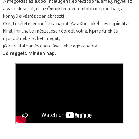
A megoldás az
aXbo intelligens ébresztőóra
, amely figyeli az
alvásciklusokat, és az Önnek legmegfelelőbb időpontban, a
könnyű alvásfázisban ébreszti
Önt, tökéletesen indítva a napot. Az aXbo tökéletes napindítást
kínál, mintha természetesen ébredt volna, kipihentnek és
nyugodtnak érezheti magát,
jó hangulatban és energiával telve egész napra.
Jó reggelt. Minden nap.