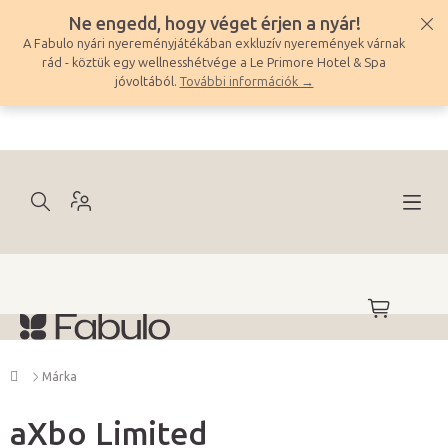
Ugrás
Ne engedd, hogy véget érjen a nyár!
a
A Fabulo nyári nyereményjátékában exkluzív nyeremények várnak
fő
rád - köztük egy wellnesshétvége a Le Primore Hotel & Spa
tartalomhoz
jóvoltából.
További információk →
KOSÁR
Kezdőlap
Márka
aXbo Limited