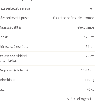
ázszerkezet anyaga
:
fém
ázszerkezet típusa
:
fix / stacionáris, elektromos
agasságállítás
:
elektromos
Hossz
:
178 cm
lőrész szélessége
:
56 cm
zélessége oldalsó
79 cm
artámlákkal
:
agasság (állítható)
:
60-91 cm
eherbírás
:
140 kg
úly
:
70 kg
A tétel elfogyott…