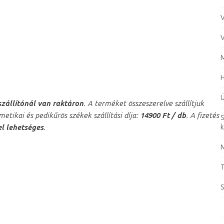
V
V
M
Ü
szállítónál van raktáron
. A terméket összeszerelve szállítjuk
etikai és pedikűrös székek szállítási díja:
14900 Ft / db
. A fizetés
S
el lehetséges
.
k
M
T
S