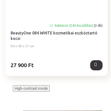
A
Raktáron (24ó kiszállítás)
(3 db)
termék
BeautyOne 084 WHITE kozmetikai eszköztartó
átlagos
kocsi
értékelése
5-
84 x 48 x 37 cm
ből
4,5
csillag.
27 900 Ft
High-contrast mode