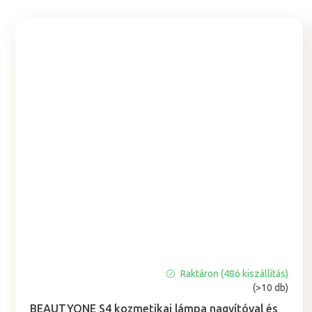
Raktáron (48ó kiszállítás)
A
(>10 db)
termék
átlagos
BEAUTYONE S4 kozmetikai lámpa nagyítóval és