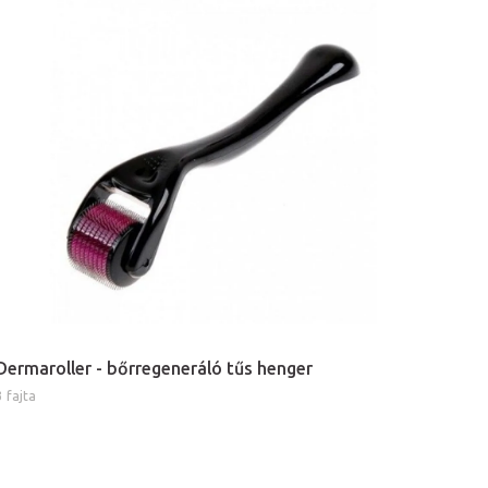
Dermaroller - bőrregeneráló tűs henger
3 fajta