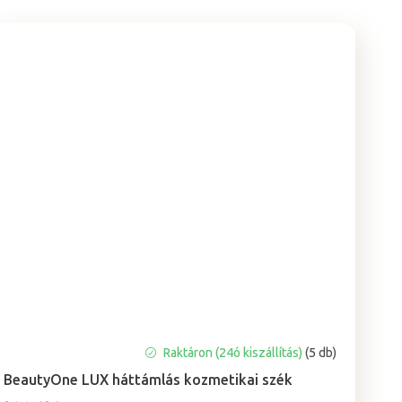
A
Raktáron (24ó kiszállítás)
(5 db)
termék
BeautyOne LUX háttámlás kozmetikai szék
átlagos