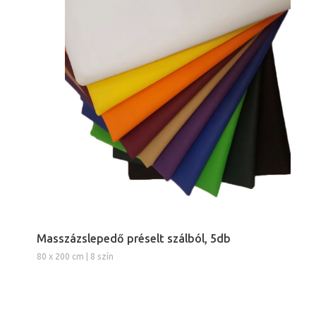
Masszázslepedő préselt szálból, 5db
80 x 200 cm | 8 szín