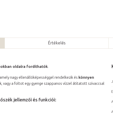
Értékelés
fokban oldalra fordíthatók
.
 amely nagy ellenállóképességgel rendelkezik és
könnyen
J
k, vagy a foltot egy gyenge szappanos vízzel átitatott szivaccsal
E
szék jellemzői és funkciói:
A
A