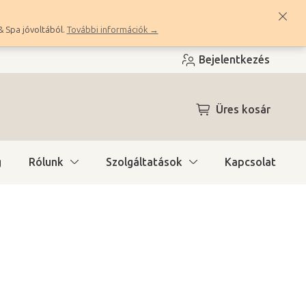
& Spa jóvoltából.
További információk →
Bejelentkezés
KOSÁR
Üres kosár
g
Rólunk
Szolgáltatások
Kapcsolat
ónál (1 hét)
(>10 db)