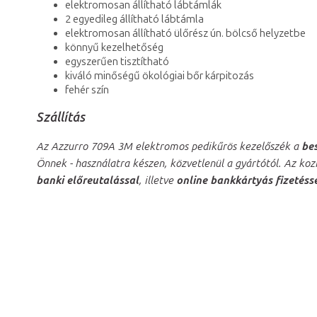
elektromosan állítható lábtámlák
2 egyedileg állítható lábtámla
elektromosan állítható ülőrész ún. bölcső helyzetbe
könnyű kezelhetőség
egyszerűen tisztítható
kiváló minőségű ökológiai bőr kárpitozás
fehér szín
Szállítás
Az Azzurro 709A 3M elektromos pedikűrös kezelőszék a
be
Önnek - használatra készen, közvetlenül a gyártótól. Az kozm
banki előreutalással
, illetve
online bankkártyás fizetéss