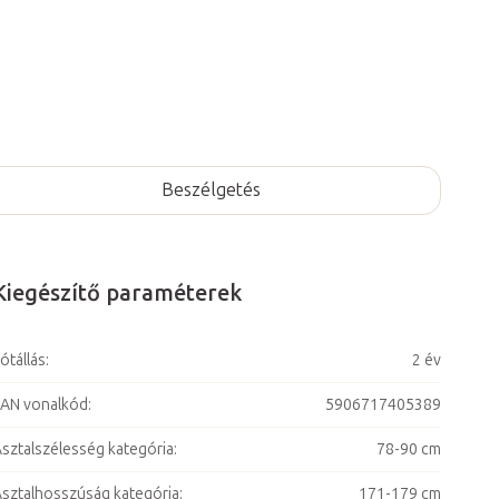
Beszélgetés
Kiegészítő paraméterek
ótállás
:
2 év
AN vonalkód
:
5906717405389
sztalszélesség kategória
:
78-90 cm
sztalhosszúság kategória
:
171-179 cm