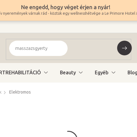
Ne engedd, hogy véget érjen a nyár!
v nyeremények várnak rád - köztük egy wellnesshétvége a Le Primore Hotel 
RTREHABILITÁCIÓ
Beauty
Egyéb
Blo
k
Elektromos
579 900 Ft
456 614 Ft ÁFA nélkül
Egységár:
Raktáron a beszállít