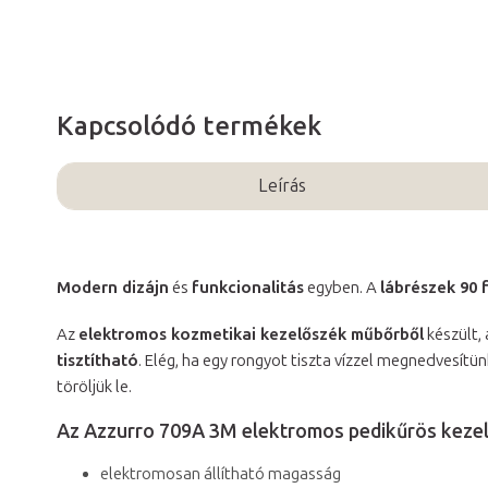
Kapcsolódó termékek
Leírás
Modern dizájn
és
funkcionalitás
egyben. A
lábrészek 90 
Az
elektromos kozmetikai kezelőszék műbőrből
készült,
tisztítható
. Elég, ha egy rongyot tiszta vízzel megnedvesítün
töröljük le.
Az Azzurro 709A 3M elektromos pedikűrös kezelő
elektromosan állítható magasság