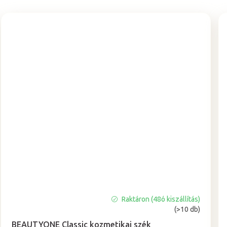
Raktáron (48ó kiszállítás)
A
(>10 db)
termék
átlagos
BEAUTYONE Classic kozmetikai szék