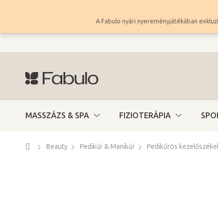
Ugrás
a
A Fabulo nyári nyereményjátékában exkluzí
fő
tartalomhoz
MASSZÁZS & SPA
FIZIOTERÁPIA
SPO
Kezdőlap
Beauty
Pedikűr & Manikűr
Pedikűrös kezelőszéke